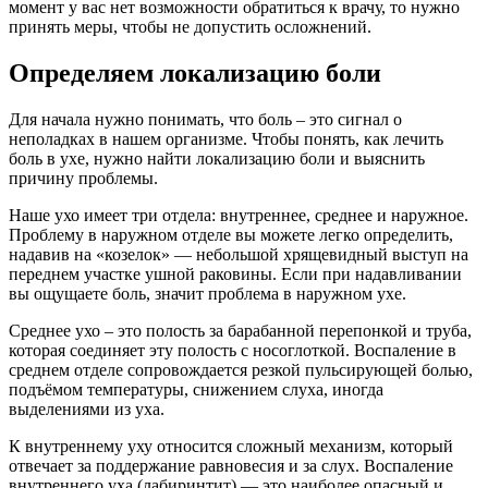
момент у вас нет возможности обратиться к врачу, то нужно
принять меры, чтобы не допустить осложнений.
Определяем локализацию боли
Для начала нужно понимать, что боль – это сигнал о
неполадках в нашем организме. Чтобы понять, как лечить
боль в ухе, нужно найти локализацию боли и выяснить
причину проблемы.
Наше ухо имеет три отдела: внутреннее, среднее и наружное.
Проблему в наружном отделе вы можете легко определить,
надавив на «козелок» — небольшой хрящевидный выступ на
переднем участке ушной раковины. Если при надавливании
вы ощущаете боль, значит проблема в наружном ухе.
Среднее ухо – это полость за барабанной перепонкой и труба,
которая соединяет эту полость с носоглоткой. Воспаление в
среднем отделе сопровождается резкой пульсирующей болью,
подъёмом температуры, снижением слуха, иногда
выделениями из уха.
К внутреннему уху относится сложный механизм, который
отвечает за поддержание равновесия и за слух. Воспаление
внутреннего уха (лабиринтит) — это наиболее опасный и