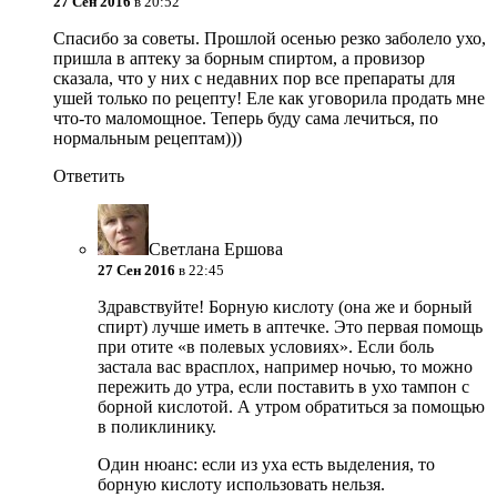
27 Сен 2016
в 20:52
Спасибо за советы. Прошлой осенью резко заболело ухо,
пришла в аптеку за борным спиртом, а провизор
сказала, что у них с недавних пор все препараты для
ушей только по рецепту! Еле как уговорила продать мне
что-то маломощное. Теперь буду сама лечиться, по
нормальным рецептам)))
Ответить
Светлана Ершова
27 Сен 2016
в 22:45
Здравствуйте! Борную кислоту (она же и борный
спирт) лучше иметь в аптечке. Это первая помощь
при отите «в полевых условиях». Если боль
застала вас врасплох, например ночью, то можно
пережить до утра, если поставить в ухо тампон с
борной кислотой. А утром обратиться за помощью
в поликлинику.
Один нюанс: если из уха есть выделения, то
борную кислоту использовать нельзя.