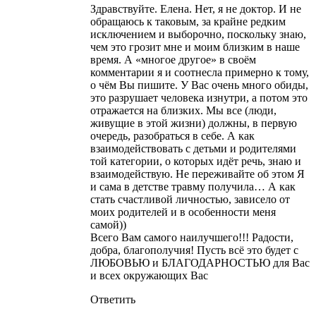
Здравствуйте. Елена. Нет, я не доктор. И не
обращаюсь к таковым, за крайне редким
исключением и выборочно, поскольку знаю,
чем это грозит мне и моим близким в наше
время. А «многое другое» в своём
комментарии я и соотнесла примерно к тому,
о чём Вы пишите. У Вас очень много обиды,
это разрушает человека изнутри, а потом это
отражается на близких. Мы все (люди,
живущие в этой жизни) должны, в первую
очередь, разобраться в себе. А как
взаимодействовать с детьми и родителями
той категории, о которых идёт речь, знаю и
взаимодействую. Не переживайте об этом
Я
и сама в детстве травму получила… А как
стать счастливой личностью, зависело от
моих родителей и в особенности меня
самой))
Всего Вам самого наилучшего!!! Радости,
добра, благополучия! Пусть всё это будет с
ЛЮБОВЬЮ и БЛАГОДАРНОСТЬЮ для Вас
и всех окружающих Вас
Ответить