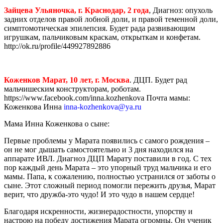
Зайцева Ульяночка, г. Краснодар, 2 года
, Диагноз: опухоль
задних отделов правой лобной доли, и правой теменной доли,
симптомотическая эпилепсия. Будет рада развивающим
игрушкам, пальчиковым краскам, открыткам и конфетам.
http://ok.ru/profile/449927892886
Коженков Марат, 10 лет, г. Москва
. ДЦП. Будет рад
мальчишеским конструкторам, роботам.
https://www.facebook.com/inna.kozhenkova
Почта мамы:
Коженкова Инна
inna-kozhenkova@ya.ru
Мама Инна Коженкова о сыне:
Первые проблемы у Марата появились с самого рождения –
он не мог дышать самостоятельно и 3 дня находился на
аппарате ИВЛ. Диагноз ДЦП Марату поставили в год. С тех
пор каждый день Марата – это упорный труд мальчика и его
мамы. Папа, к сожалению, полностью устранился от заботы о
сыне. Этот сложный период помогли пережить друзья, Марат
верит, что дружба-это чудо! И это чудо в нашем сердце!
Благодаря искренности, жизнерадостности, упорству и
настрою на победу достижения Марата огромны. Он ученик