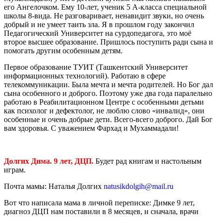
его Ангелочком. Ему 10-лет, ученик 5 А-класса специальной
школы 8-вида. Не разговаривает, ненавидит звуки, но очень
добрый и не умеет таить зла. Я в прошлом году закончил
Педагогический Университет на сурдопедагога, это моё
второе высшее образование. Пришлось поступить ради сына и
помогать другим особенным детям.
Первое образование ТУИТ (Ташкентский Университет
информационных технологий). Работаю в сфере
телекоммуникации. Была мечта и мечта родителей. Но Бог дал
сына особенного и доброго. Поэтому уже два года паралельно
работаю в Реабилитационном Центре с особенными детьми
как психолог и дефектолог, не люблю слово «инвалид», они
особенные и очень добрые дети. Всего-всего доброго. Дай Бог
вам здоровья. С уважением Фархад и Мухаммадали!
Долгих Дима. 9 лет, ДЦП.
Будет рад книгам и настольным
играм.
Почта мамы: Наталья Долгих
natusikdolgih@mail.ru
Вот что написала мама в личной переписке: Димке 9 лет,
диагноз ДЦП нам поставили в 8 месяцев, и сначала, врачи