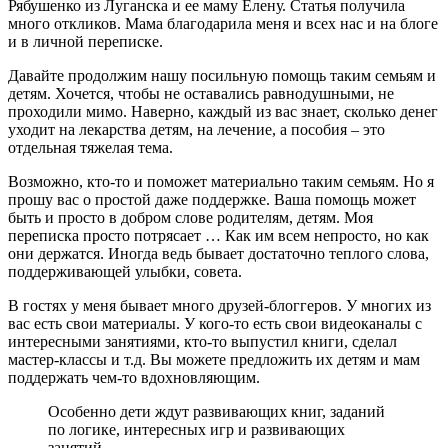
Рябушенко из Луганска и ее маму Елену. Статья получила
много откликов. Мама благодарила меня и всех нас и на блоге
и в личной переписке.
Давайте продолжим нашу посильную помощь таким семьям и
детям. Хочется, чтобы не оставались равнодушными, не
проходили мимо. Наверно, каждый из вас знает, сколько денег
уходит на лекарства детям, на лечение, а пособия – это
отдельная тяжелая тема.
Возможно, кто-то и поможет материально таким семьям. Но я
прошу вас о простой даже поддержке. Ваша помощь может
быть и просто в добром слове родителям, детям. Моя
переписка просто потрясает … Как им всем непросто, но как
они держатся. Иногда ведь бывает достаточно теплого слова,
поддерживающей улыбки, совета.
В гостях у меня бывает много друзей-блоггеров. У многих из
вас есть свои материалы. У кого-то есть свои видеоканалы с
интересными занятиями, кто-то выпустил книги, сделал
мастер-классы и т.д. Вы можете предложить их детям и мам
поддержать чем-то вдохновляющим.
Особенно дети ждут развивающих книг, заданий
по логике, интересных игр и развивающих
занятий.