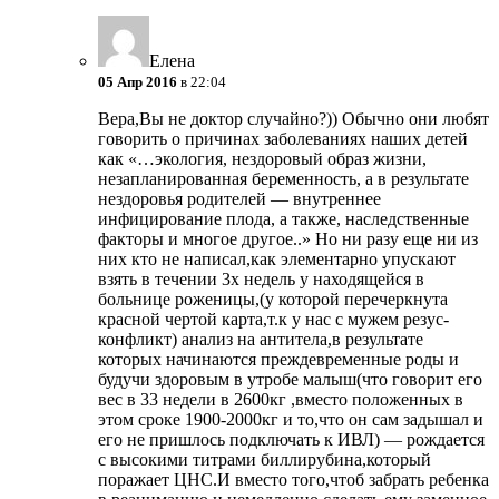
Елена
05 Апр 2016
в 22:04
Вера,Вы не доктор случайно?)) Обычно они любят
говорить о причинах заболеваниях наших детей
как «…экология, нездоровый образ жизни,
незапланированная беременность, а в результате
нездоровья родителей — внутреннее
инфицирование плода, а также, наследственные
факторы и многое другое..» Но ни разу еще ни из
них кто не написал,как элементарно упускают
взять в течении 3х недель у находящейся в
больнице роженицы,(у которой перечеркнута
красной чертой карта,т.к у нас с мужем резус-
конфликт) анализ на антитела,в результате
которых начинаются преждевременные роды и
будучи здоровым в утробе малыш(что говорит его
вес в 33 недели в 2600кг ,вместо положенных в
этом сроке 1900-2000кг и то,что он сам задышал и
его не пришлось подключать к ИВЛ) — рождается
с высокими титрами биллирубина,который
поражает ЦНС.И вместо того,чтоб забрать ребенка