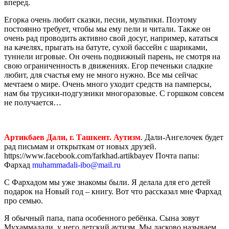
вперед.
Егорка очень любит сказки, песни, мультики. Поэтому
постоянно требует, чтобы мы ему пели и читали. Также он
очень рад проводить активно свой досуг, например, кататься
на качелях, прыгать на батуте, сухой бассейн с шариками,
туннели игровые. Он очень подвижный парень, не смотря на
свою ограниченность в движениях. Егор печеньки сладкие
любит, для счастья ему не много нужно. Все мы сейчас
мечтаем о мире. Очень много уходит средств на памперсы,
нам бы трусики-подгузники многоразовые. С горшком совсем
не получается…
Артикбаев Дали, г. Ташкент. Аутизм
. Дали-Ангелочек будет
рад письмам и открыткам от новых друзей.
https://www.facebook.com/farkhad.artikbayev
Почта папы:
Фархад
muhammadali-ibo@mail.ru
С Фархадом мы уже знакомы были. Я делала для его детей
подарок на Новый год – книгу. Вот что рассказал мне Фархад
про семью.
Я обычный папа, папа особенного ребёнка. Сына зовут
Мухаммадали, у него детский аутизм. Мы ласково называем