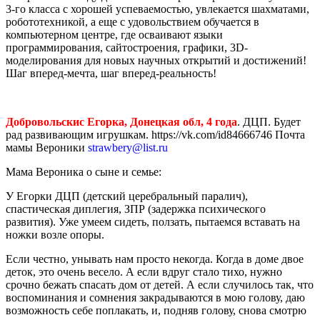
3-го класса с хорошей успеваемостью, увлекается шахматами,
робототехникой, а еще с удовольствием обучается в
компьютерном центре, где осваивают языки
программирования, сайтостроения, графики, 3D-
моделирования для новых научных открытий и достижений!
Шаг вперед-мечта, шаг вперед-реальность!
Добровольскис Егорка, Донецкая обл, 4 года
. ДЦП. Будет
рад развивающим игрушкам.
https://vk.com/id84666746
Почта
мамы Вероники
strawbery@list.ru
Мама Вероника о сыне и семье:
У Егорки ДЦП (детский церебральный паралич),
спастическая диплегия, ЗПР (задержка психического
развития). Уже умеем сидеть, ползать, пытаемся вставать на
ножки возле опоры.
Если честно, унывать нам просто некогда. Когда в доме двое
деток, это очень весело. А если вдруг стало тихо, нужно
срочно бежать спасать дом от детей. А если случилось так, что
воспоминания и сомнения закрадываются в мою голову, даю
возможность себе поплакать, и, подняв голову, снова смотрю