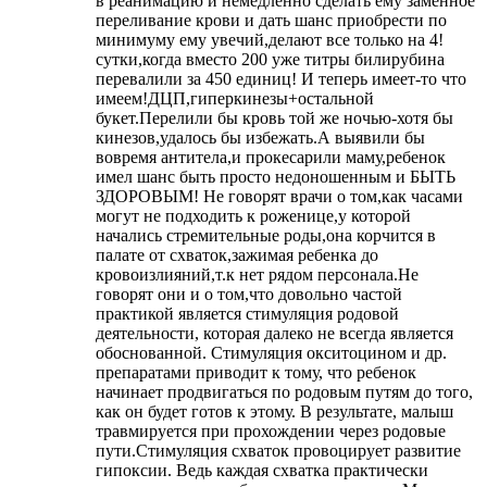
в реанимацию и немедленно сделать ему заменное
переливание крови и дать шанс приобрести по
минимуму ему увечий,делают все только на 4!
сутки,когда вместо 200 уже титры билирубина
перевалили за 450 единиц! И теперь имеет-то что
имеем!ДЦП,гиперкинезы+остальной
букет.Перелили бы кровь той же ночью-хотя бы
кинезов,удалось бы избежать.А выявили бы
вовремя антитела,и прокесарили маму,ребенок
имел шанс быть просто недоношенным и БЫТЬ
ЗДОРОВЫМ! Не говорят врачи о том,как часами
могут не подходить к роженице,у которой
начались стремительные роды,она корчится в
палате от схваток,зажимая ребенка до
кровоизлияний,т.к нет рядом персонала.Не
говорят они и о том,что довольно частой
практикой является стимуляция родовой
деятельности, которая далеко не всегда является
обоснованной. Стимуляция окситоцином и др.
препаратами приводит к тому, что ребенок
начинает продвигаться по родовым путям до того,
как он будет готов к этому. В результате, малыш
травмируется при прохождении через родовые
пути.Стимуляция схваток провоцирует развитие
гипоксии. Ведь каждая схватка практически