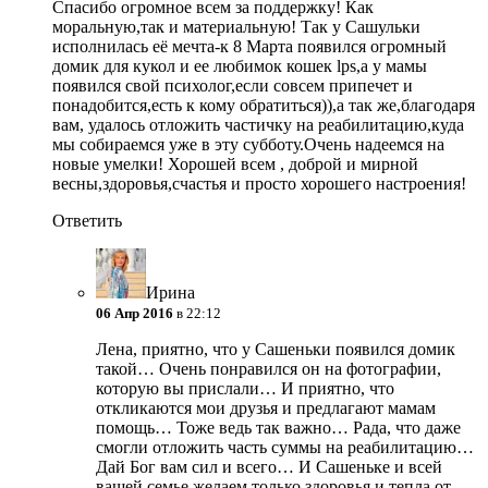
Спасибо огромное всем за поддержку!
Как
моральную,так и материальную! Так у Сашульки
исполнилась её мечта-к 8 Марта появился огромный
домик для кукол и ее любимок кошек lps,а у мамы
появился свой психолог,если совсем припечет и
понадобится,есть к кому обратиться)),а так же,благодаря
вам, удалось отложить частичку на реабилитацию,куда
мы собираемся уже в эту субботу.Очень надеемся на
новые умелки! Хорошей всем , доброй и мирной
весны,здоровья,счастья и просто хорошего настроения!
Ответить
Ирина
06 Апр 2016
в 22:12
Лена, приятно, что у Сашеньки появился домик
такой… Очень понравился он на фотографии,
которую вы прислали…
И приятно, что
откликаются мои друзья и предлагают мамам
помощь… Тоже ведь так важно… Рада, что даже
смогли отложить часть суммы на реабилитацию…
Дай Бог вам сил и всего… И Сашеньке и всей
вашей семье желаем только здоровья и тепла от