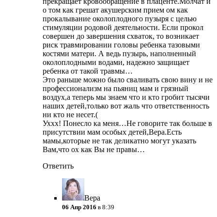
прекращает кровообращение в плаценте.Молчат и
о том как грешат акушерским прием ом как
прокалывание околоплодного пузыря с целью
стимуляции родовой деятельности. Если прокол
совершен до завершения схваток, то возникает
риск травмировании головы ребенка тазовыми
костями матери. А ведь пузырь, наполненный
околоплодными водами, надежно защищает
ребенка от такой травмы…
Это раньше можно было сваливать свою вину и не
профессионализм на пьяниц мам и грязный
воздух,а теперь мы знаем что и кто гробит тысячи
наших детей,только вот жаль что ответственность
ни кто не несет.(
Уххх! Понесло ка меня…Не говорите так больше в
присутствии мам особых детей,Вера.Есть
мамы,которые не так деликатно могут указать
Вам,что ох как Вы не правы…
Ответить
Вера
06 Апр 2016
в 8:39