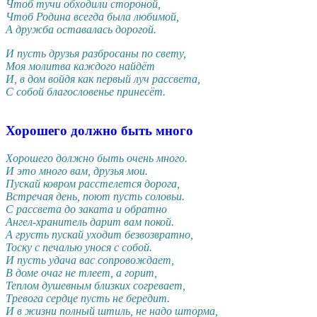
Чтоб тучи обходили стороной,
Чтоб Родина всегда была любимой,
А дружба оставалась дорогой.
И пусть друзья разбросаны по свету,
Моя молитва каждого найдёт
И, в дом войдя как первый луч рассвета,
С собой благословенье принесёт.
Хорошего должно быть много
Хорошего должно быть очень много.
И это много вам, друзья мои.
Пускай ковром расстелется дорога,
Встречая день, поют пусть соловьи.
С рассвета до заката и обратно
Ангел-хранитель дарит вам покой.
А грусть пускай уходит безвозвратно,
Тоску с печалью унося с собой.
И пусть удача вас сопровождает,
В доме очаг не тлеет, а горит,
Теплом душевным близких согревает,
Тревога сердце пусть не бередит.
И в жизни полный штиль, не надо шторма,