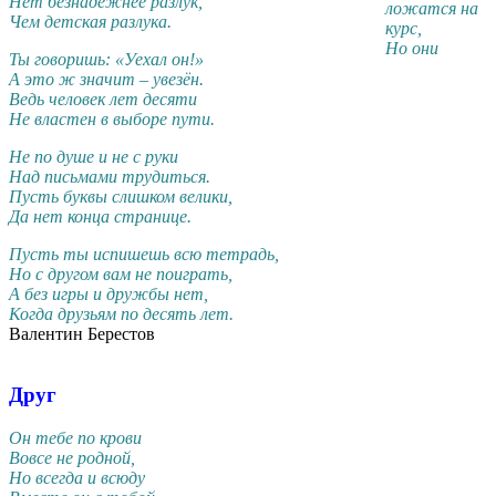
Нет безнадёжнее разлук,
ложатся на
Чем детская разлука.
курс,
Но они
Ты говоришь: «Уехал он!»
А это ж значит – увезён.
Ведь человек лет десяти
Не властен в выборе пути.
Не по душе и не с руки
Над письмами трудиться.
Пусть буквы слишком велики,
Да нет конца странице.
Пусть ты испишешь всю тетрадь,
Но с другом вам не поиграть,
А без игры и дружбы нет,
Когда друзьям по десять лет.
Валентин Берестов
Друг
Он тебе по крови
Вовсе не родной,
Но всегда и всюду