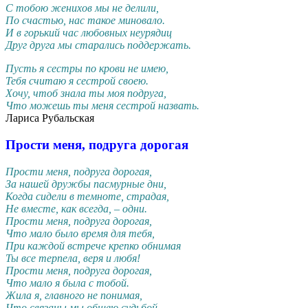
С тобою женихов мы не делили,
По счастью, нас такое миновало.
И в горький час любовных неурядиц
Друг друга мы старались поддержать.
Пусть я сестры по крови не имею,
Тебя считаю я сестрой своею.
Хочу, чтоб знала ты моя подруга,
Что можешь ты меня сестрой назвать.
Лариса Рубальская
Прости меня, подруга дорогая
Прости меня, подруга дорогая,
За нашей дружбы пасмурные дни,
Когда сидели в темноте, страдая,
Не вместе, как всегда, – одни.
Прости меня, подруга дорогая,
Что мало было время для тебя,
При каждой встрече крепко обнимая
Ты все терпела, веря и любя!
Прости меня, подруга дорогая,
Что мало я была с тобой.
Жила я, главного не понимая,
Что связаны мы общею судьбой.