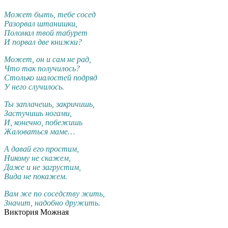
Может быть, тебе сосед
Разорвал штанишки,
Поломал твой табурет
И порвал две книжки?
Может, он и сам не рад,
Что так получилось?
Столько шалостей подряд
У него случилось.
Ты заплачешь, закричишь,
Застучишь ногами,
И, конечно, побежишь
Жаловаться маме…
А давай его простим,
Никому не скажем,
Даже и не загрустим,
Вида не покажем.
Вам же по соседству жить,
Значит, надобно дружить.
Виктория Можная