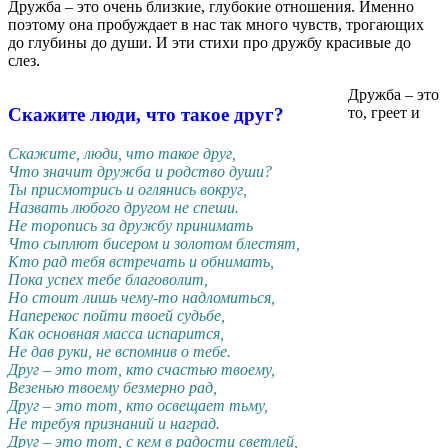
Дружба – это очень близкие, глубокие отношения. Именно
поэтому она пробуждает в нас так много чувств, трогающих
до глубины до души. И эти стихи про дружбу красивые до
слез.
Дружба – это
то, греет и
Скажите люди, что такое друг?
Скажите, люди, что такое друг,
Что значит дружба и родство души?
Ты присмотрись и оглянись вокруг,
Назвать любого другом не спеши.
Не торопись за дружбу принимать
Что сыплют бисером и золотом блестят,
Кто рад тебя встречать и обнимать,
Пока успех тебе благоволит,
Но стоит лишь чему-то надломиться,
Наперекос пойти твоей судьбе,
Как основная масса испарится,
Не дав руки, не вспомнив о тебе.
Друг – это тот, кто счастью твоему,
Везенью твоему безмерно рад,
Друг – это тот, кто освещает тьму,
Не требуя признаний и наград.
Друг – это тот, с кем в радости светлей,