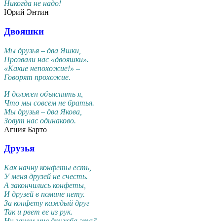
Никогда не надо!
Юрий Энтин
Двояшки
Мы друзья – два Яшки,
Прозвали нас «двояшки».
«Какие непохожие!» –
Говорят прохожие.
И должен объяснять я,
Что мы совсем не братья.
Мы друзья – два Якова,
Зовут нас одинаково.
Агния Барто
Друзья
Как начну конфеты есть,
У меня дpузей не счесть.
А закончились конфеты,
И дpузей в помине нету.
За конфету каждый дpуг
Так и pвет ее из pук.
Hу зачем мне дpужба эта?