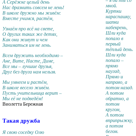
– я да ты со
А Серёжке целый день
мной.
Нас дразнить совсем не лень!
Куртки
В школе дружно мы живём:
нараспашку,
Вместе учимся, растём,
шапки
набекрень,
Узнаём про всё на свете,
Шли куда
О других таких же детях,
попало в
Как они живут и чем
первый
Заниматься им не лень.
тёплый день.
Шли куда
Всем дружить необходимо –
попало –
Ане, Вите, Насте, Диме,
прямо
Все мы – лучшие друзья,
наугад,
Друг без друга нам нельзя.
Прямо и
Мы умнеем и растём,
направо, а
В школе весело живём.
потом назад.
Пусть учительница верит –
А потом
Мы её не подведём!
обратно, а
Виолетта Бережная
потом
кругом,
А потом
Такая дружба
вприпрыжку,
а потом
бегом.
Я свою соседку Олю