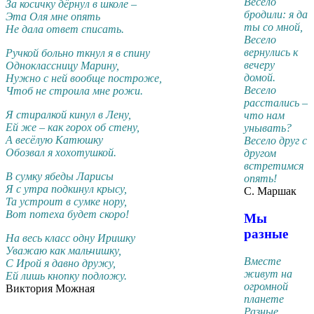
Весело
За косичку дёрнул в школе –
бродили: я да
Эта Оля мне опять
ты со мной,
Не дала ответ списать.
Весело
вернулись к
Ручкой больно ткнул я в спину
вечеру
Одноклассницу Марину,
домой.
Нужно с ней вообще построже,
Весело
Чтоб не строила мне рожи.
расстались –
Я стиралкой кинул в Лену,
что нам
Ей же – как горох об стену,
унывать?
А весёлую Катюшку
Весело друг с
Обозвал я хохотушкой.
другом
встретимся
В сумку ябеды Ларисы
опять!
Я с утра подкинул крысу,
С. Маршак
Та устроит в сумке нору,
Вот потеха будет скоро!
Мы
разные
На весь класс одну Иришку
Уважаю как мальчишку,
Вместе
С Ирой я давно дружу,
живут на
Ей лишь кнопку подложу.
огромной
Виктория Можная
планете
Разные