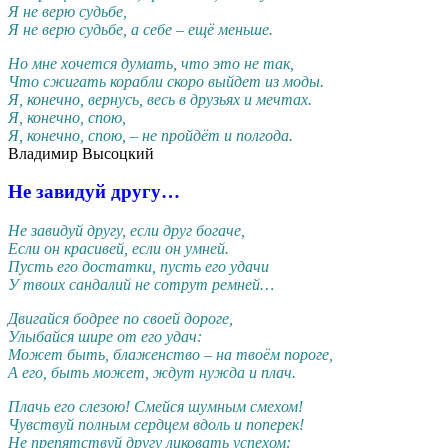
Я не верю судьбе,
Я не верю судьбе, а себе – ещё меньше.
Но мне хочется думать, что это не так,
Что сжигать корабли скоро выйдет из моды.
Я, конечно, вернусь, весь в друзьях и мечтах.
Я, конечно, спою,
Я, конечно, спою, – не пройдёт и полгода.
Владимир Высоцкий
Не завидуй другу…
Не завидуй другу, если друг богаче,
Если он красивей, если он умней.
Пусть его достатки, пусть его удачи
У твоих сандалий не сотрут ремней…
Двигайся бодрее по своей дороге,
Улыбайся шире от его удач:
Может быть, блаженство – на твоём пороге,
А его, быть может, ждут нужда и плач.
Плачь его слезою! Смейся шумным смехом!
Чувствуй полным сердцем вдоль и поперек!
Не препятствуй другу ликовать успехом: