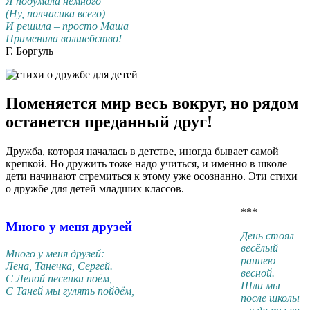
Я подумала немного
(Ну, полчасика всего)
И решила – просто Маша
Применила волшебство!
Г. Боргуль
Поменяется мир весь вокруг, но рядом
останется преданный друг!
Дружба, которая началась в детстве, иногда бывает самой
крепкой. Но дружить тоже надо учиться, и именно в школе
дети начинают стремиться к этому уже осознанно. Эти стихи
о дружбе для детей младших классов.
***
Много у меня друзей
День стоял
весёлый
Много у меня друзей:
раннею
Лена, Танечка, Сергей.
весной.
С Леной песенки поём,
Шли мы
С Таней мы гулять пойдём,
после школы