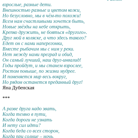
взрослые, разные дети.
Внешностью разные и цветом кожи,
Но безусловно, мы в чём-то похожи!
Всем нам счастливыми хочется быть,
Новые звёзды на небе открыть,
Крепко дружить, не бояться «другого».
Друг мой в коляске, а что здесь такого?
Едет он с нами наперегонки,
Вместе рыбачим мы с ним у реки.
Нет между нами преград и обид,
Он самый лучший, наш друг-инвалид!
Годы пройдут, и мы станем взрослее,
Ростом повыше, по жизни мудрее.
И поменяется мир весь вокруг,
Но рядом останется преданный друг!
Яна Дубенская
***
А разве друга надо звать,
Когда темно в пути,
Когда дороги не узнать
И нету сил идти?
Когда беда со всех сторон,
Когда при солнце – ночь,