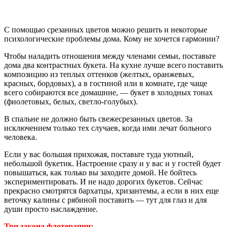
С помощью срезанных цветов можно решить и некоторые
психологические проблемы дома. Кому не хочется гармонии?
Чтобы наладить отношения между членами семьи, поставьте
дома два контрастных букета. На кухне лучше всего поставить
композицию из теплых оттенков (желтых, оранжевых,
красных, бордовых), а в гостиной или в комнате, где чаще
всего собираются все домашние, — букет в холодных тонах
(фиолетовых, белых, светло-голубых).
В спальне не должно быть свежесрезанных цветов. За
исключением только тех случаев, когда ими лечат больного
человека.
Если у вас большая прихожая, поставьте туда уютный,
небольшой букетик. Настроение сразу и у вас и у гостей будет
повышаться, как только вы заходите домой. Не бойтесь
экспериментировать. И не надо дорогих букетов. Сейчас
прекрасно смотрятся бархатцы, хризантемы, а если в них еще
веточку калины с рябиной поставить — тут для глаз и для
души просто наслаждение.
Три закона флотерапии: