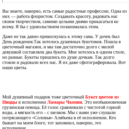
Вы знаете, наверно, есть самые радостные профессии. Одна из
них — работа флористом. Создавать красоту, радовать нас
своим творчеством, самими целыми днями прикасаться ко
всему. Я бы с удовольствием позанималась этим.
Даже не так давно прикоснулась к этому сама. У дочек был
День рождения.Так хотелось душевных букетиков. Пошла в
цветочный магазин, и мы там достаточно долго с милой
девушкой составляли два букета. Мне хотелось в одном стиле,
но разные. Букеты пришлись по душе дочкам. Так долго
стояли и радовали всех нас. Я их даже сфотографировала. Вот
наши цветы.
Мой душевный подарок тоже цветочный
Букет цветов из
Ниццы
в исполнении
Ламары Чконии
. Это необыкновенная
грузинская певица. Её голос сравнивали с чистотой горной
воды, а мягкость его – с шелком. Мы с вами уже слушали
потрясающего «Соловья» Алябьева в её исполнении. Кто
бывает на моем блоге, тот запомнил, наверно, это
исполнение.