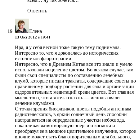
всем… ну так хочется…
Ответить
Елена
13 Окт 2012
в 19:41
Ира, я у себя весной тоже такую тему поднимала.
Интересно то, что я докопалась до исторических
источников флоротерапии.
Интересно, что в Древнем Китае все это знали и умело
использовали исцеление цветом. Во всяком случае, там
были свои специалисты по составлению лечебных
клумб, которые писали трактаты, содержащие советы по
правильному подбору растений для сада и организации
оздоровительных медитаций среди цветов. Вот главная
мысль того, что я хотела сказать — использовали
лечение клумбами.
С точки зрения биофизиков, цветы подобны антеннам
радиотелескопов, в яркий солнечный день способны
настраиваться на определенные участки небосвода,
накапливая животворящую энергию космоса и
преобразуя ее в мощное целительное излучение, которое
вполне может стать благотворительным для больного,