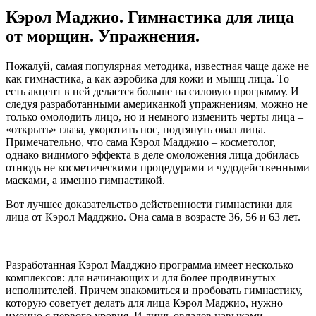
Кэрол Маджио. Гимнастика для лица
от морщин. Упражнения.
Пожалуй, самая популярная методика, известная чаще даже не
как гимнастика, а как аэробика для кожи и мышц лица. То
есть акцент в ней делается больше на силовую программу. И
следуя разработанными американкой упражнениям, можно не
только омолодить лицо, но и немного изменить черты лица –
«открыть» глаза, укоротить нос, подтянуть овал лица.
Примечательно, что сама Кэрол Мадджио – косметолог,
однако видимого эффекта в деле омоложения лица добилась
отнюдь не косметическими процедурами и чудодейственными
масками, а именно гимнастикой.
Вот лучшее доказательство действенности гимнастики для
лица от Кэрол Мадджио. Она сама в возрасте 36, 56 и 63 лет.
Разработанная Кэрол Мадджио программа имеет несколько
комплексов: для начинающих и для более продвинутых
исполнителей. Причем знакомиться и пробовать гимнастику,
которую советует делать для лица Кэрол Маджио, нужно
именно с первого уровня. И лишь овладев навыками,