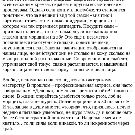
всевозможным кремам, скрабам и другим косметическим
процедурам. Однако если копнуть поглубже, то становится
понятным, что за внешний вид той самой «визитной
карточки» отвечает не только эпидермис, морщины на
котором мы так стремимся разгладить. Посудите сами –
признаки старения, это не только «гусиные лапки» под
глазами или морщины на лбу. Это еще и незаметно
появившиеся носогубные складки, обвисшие щеки,
опустившиеся веки. Законы гравитации отображаются на
нашем лице, но действуют они не столько на кожу, сколько на
мышцы, под ней расположенные. Со временем они слабеют,
утрачивают свой тонус, связки растягиваются, и мышечный
каркас лица меняет свою форму – «плывет» овал лица.
Вообще, вспоминаю нашего педагога по актерскому
мастерству. В прошлом – профессиональная актриса, она часто
говорила нам: «Девочки, поменьше гримасничайте! Только на
сцене! В жизни старайтесь улыбаться только ртом, лоб не
морщить, глаза не щурить. Иначе морщины и в 30 появятся!»
И так запала в душу мне эта «теория», что, признаюсь, целую
неделю я пыталась улыбаться, не щуря глаза, да и вообще быть
более беспристрастной лицом что ли. На дольше меня не
хватило…то ли силы воли никакой, то ли искренности через
край.