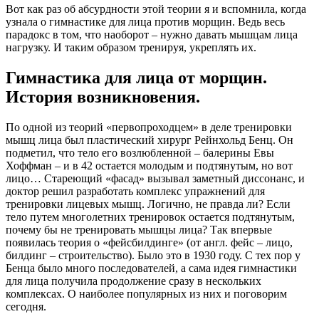
Вот как раз об абсурдности этой теории я и вспомнила, когда
узнала о гимнастике для лица против морщин. Ведь весь
парадокс в том, что наоборот – нужно давать мышцам лица
нагрузку. И таким образом тренируя, укреплять их.
Гимнастика для лица от морщин.
История возникновения.
По одной из теорий «первопроходцем» в деле тренировки
мышц лица был пластический хирург Рейнхольд Бенц. Он
подметил, что тело его возлюбленной – балерины Евы
Хоффман – и в 42 остается молодым и подтянутым, но вот
лицо… Стареющий «фасад» вызывал заметный диссонанс, и
доктор решил разработать комплекс упражнений для
тренировки лицевых мышц. Логично, не правда ли? Если
тело путем многолетних тренировок остается подтянутым,
почему бы не тренировать мышцы лица? Так впервые
появилась теория о «фейсбилдинге» (от англ. фейс – лицо,
билдинг – строительство). Было это в 1930 году. С тех пор у
Бенца было много последователей, а сама идея гимнастики
для лица получила продолжение сразу в нескольких
комплексах. О наиболее популярных из них и поговорим
сегодня.