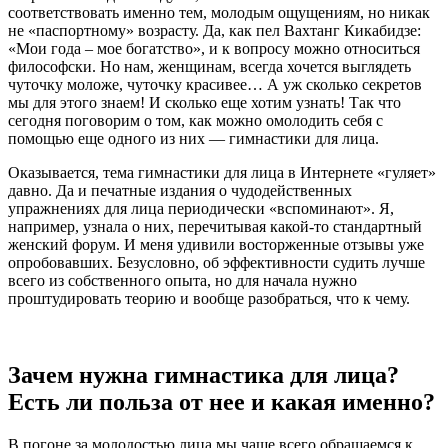
соответствовать именно тем, молодым ощущениям, но никак
не «паспортному» возрасту. Да, как пел Вахтанг Кикабидзе:
«Мои года – мое богатство», и к вопросу можно относиться
философски. Но нам, женщинам, всегда хочется выглядеть
чуточку моложе, чуточку красивее… А уж сколько секретов
мы для этого знаем! И сколько еще хотим узнать! Так что
сегодня поговорим о том, как можно омолодить себя с
помощью еще одного из них — гимнастики для лица.
Оказывается, тема гимнастики для лица в Интернете «гуляет»
давно. Да и печатные издания о чудодейственных
упражнениях для лица периодически «вспоминают». Я,
например, узнала о них, перечитывая какой-то стандартный
женский форум. И меня удивили восторженные отзывы уже
опробовавших. Безусловно, об эффективности судить лучше
всего из собственного опыта, но для начала нужно
проштудировать теорию и вообще разобраться, что к чему.
Зачем нужна гимнастика для лица?
Есть ли польза от нее и какая именно?
В погоне за молодостью лица мы чаще всего обращаемся к