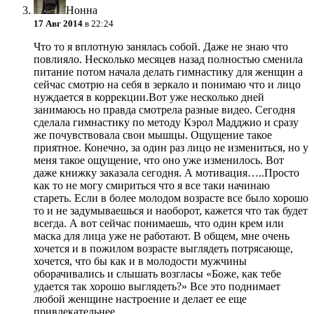
Нонна
17 Авг 2014
в 22:24
Что то я вплотную занялась собой. Даже не знаю что
повлияло. Несколько месяцев назад полностью сменила
питание потом начала делать гимнастику для женщин а
сейчас смотрю на себя в зеркало и понимаю что и лицо
нуждается в коррекции.Вот уже несколько дней
занимаюсь но правда смотрела разные видео. Сегодня
сделала гимнастику по методу Кэрол Мадджио и сразу
же почувствовала свои мышцы. Ощущение такое
приятное. Конечно, за один раз лицо не измениться, но у
меня такое ощущение, что оно уже изменилось. Вот
даже книжку заказала сегодня. А мотивация…..Просто
как то не могу смириться что я все таки начинаю
стареть. Если в более молодом возрасте все было хорошо
то и не задумываешься и наоборот, кажется что так будет
всегда. А вот сейчас понимаешь, что один крем или
маска для лица уже не работают. В общем, мне очень
хочется и в пожилом возрасте выглядеть потрясающе,
хочется, что бы как и в молодости мужчины
оборачивались и слышать возгласы «Боже, как тебе
удается так хорошо выглядеть?» Все это поднимает
любой женщине настроение и делает ее еще
привлекательнее.