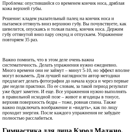
Проблема: опустившийся со временем кончик носа, дряблая
кожа верхней губы.
Решение: кладем указательный палец на кончик носа и
пытаемся оттянуть вниз верхнюю губу. Вы почувствуете, как
шевелится, опускаясь и толкая палец, кончик носа. Держим
губу оттянутой вниз пару секунд и отпускаем. Упражнение
повторяем 35 раз.
Важно помнить, что в этом деле очень важна
систематичность. Делать упражнения нужно ежедневно.
Много времени они не займут – минут 5-10, но эффект вполне
могут возыметь. Для лучшей наглядности автор методики
предлагает делать фотографии до начала курса и через первые
две недели практики. По ее словам, за такой период результат
уже будет заметен. И еще. Все упражнения нужно выполнять
в правильной исходной позе – живот и ягодицы в тонусе,
верхняя поверхность бедра – тоже, ровная спина. Также
важно подключать воображение и «видеть», как по лицу
проходит энергия. После каждого упражнения не забудьте
полностью расслабиться.
Гимнастика для лица Кэрол Маджио.