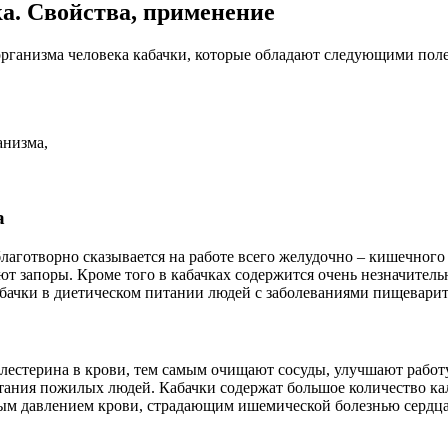
ка. Свойства, применение
 организма человека кабачки, которые обладают следующими по
анизма,
а
 благотворно сказывается на работе всего желудочно – кишечно
яют запоры. Кроме того в кабачках содержится очень незначител
абачки в диетическом питании людей с заболеваниями пищеварит
олестерина в крови, тем самым очищают сосуды, улучшают работ
итания пожилых людей. Кабачки содержат большое количество к
ым давлением крови, страдающим ишемической болезнью сердца