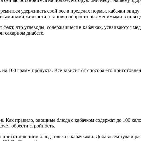
а сейчас остановимся на пользе, которую они несут нашему здо
стремиться удерживать свой вес в пределах нормы, кабачки вви
итаминами жидкости, становятся просто незаменимыми в повсе
т факт, что углеводы, содержащиеся в кабачках, усваиваются мед
ри сахарном диабете.
 на 100 грамм продукта. Все зависит от способа его приготовлен
в. Как правило, овощные блюда с кабачком содержат до 100 кал
хочет обрести стройность.
 приготовлением блюд только с кабачками. Добавляем туда и рас