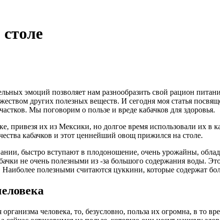
 столе
тельных эмоций позволяет нам разнообразить свой рацион пита
еством других полезных веществ. И сегодня моя статья посвящ
стков. Мы поговорим о пользе и вреде кабачков для здоровья.
еке, привезя их из Мексики, но долгое время использовали их в
чества кабачков и этот ценнейший овощ прижился на столе.
вании, быстро вступают в плодоношение, очень урожайны, обл
бачки не очень полезными из -за большого содержания воды. Эт
а. Наиболее полезными считаются цуккини, которые содержат б
человека
я организма человека, то, безусловно, польза их огромна, в то в