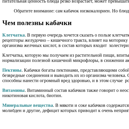
питательная ценность блюда резко возрастает, может превышат
Обратите внимание: сам кабачок низкокалориен. Но блюд
Чем полезны кабачки
Клетчатка
. В первую очередь хочется сказать о пользе клетча
рецепторы желудочно – кишечного тракта, влияет на моторику 
организма желчных кислот, в состав которых входит холестер
Клетчатка, которую мы получаем из растительной пищи, впитыв
нормализации полезной кишечной микрофлоры, в снижении ак
Пектины
. Кабачки богаты пектинами, представляющими собо
безвредные соединения и выводить их из организма человека. 
способны нанести огромный вред здоровью, и в этом случае р
Витамины
. Витаминный состав кабачков также говорит о нео
никотиновая кислота, биотин.
Минеральные вещества
. В мякоти и соке кабачков содержатс
молибден и другие, дефицит которых приводит к очень неприя