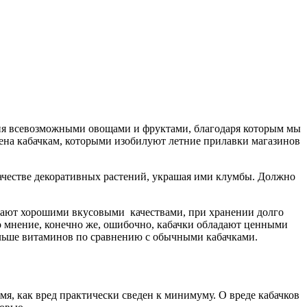
ния всевозможными овощами и фруктами, благодаря которым мы
ена кабачкам, которыми изобилуют летние прилавки магазинов
 качестве декоративных растений, украшая ими клумбы. Должно
адают хорошими вкусовыми качествами, при хранении долго
о мнение, конечно же, ошибочно, кабачки обладают ценными
ольше витаминов по сравнению с обычными кабачками.
ремя, как вред практически сведен к минимуму. О вреде кабачков