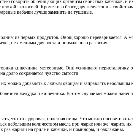
остью говорить об очищающих организм свойствах кабачков, и и
плохой экологией. Кроме того благодаря желчегонны свойствам
жареные кабачки лучше заменить на тушеные.
й одним из первых продуктов. Овощ хорошо переваривается. А
ачка, незаменимы для роста и нормального развития.
торики кишечника, метеоризме. Они усиливают перистальтику, 
на долго сохраняется чувство сытости.
, их можно добавлять к любым овощам и заправлять небольшим к
и болезней желудка и кишечника. В этом случае мы можем нанест
ать, что это здоровая, полезная пища. Что можно посоветовать 
ться небольшим количеством масла при жарке или же жарить их н
ак раз жарили на гриле и кабачки, и помидоры, и баклажаны.