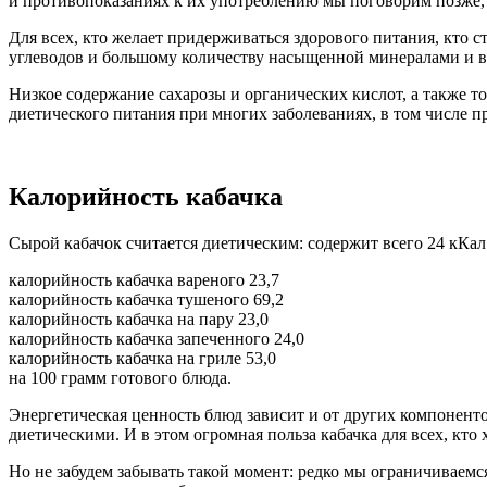
и противопоказаниях к их употреблению мы поговорим позже, 
Для всех, кто желает придерживаться здорового питания, кто 
углеводов и большому количеству насыщенной минералами и в
Низкое содержание сахарозы и органических кислот, а также то
диетического питания при многих заболеваниях, в том числе п
Калорийность кабачка
Сырой кабачок считается диетическим: содержит всего 24 кКал.
калорийность кабачка вареного 23,7
калорийность кабачка тушеного 69,2
калорийность кабачка на пару 23,0
калорийность кабачка запеченного 24,0
калорийность кабачка на гриле 53,0
на 100 грамм готового блюда.
Энергетическая ценность блюд зависит и от других компоненто
диетическими. И в этом огромная польза кабачка для всех, кто 
Но не забудем забывать такой момент: редко мы ограничиваемся