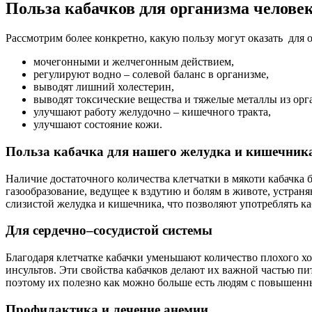
Польза кабачков для организма челове
Рассмотрим более конкретно, какую пользу могут оказать для
мочегонными и желчегонным действием,
регулируют водно – солевой баланс в организме,
выводят лишний холестерин,
выводят токсические вещества и тяжелые металлы из орг
улучшают работу желудочно – кишечного тракта,
улучшают состояние кожи.
Польза кабачка для нашего желудка и кишечник
Наличие достаточного количества клетчатки в мякоти кабачка
газообразование, ведущее к вздутию и болям в животе, устран
слизистой желудка и кишечника, что позволяют употреблять к
Для сердечно–сосудистой системы
Благодаря клетчатке кабачки уменьшают количество плохого х
инсультов. Эти свойства кабачков делают их важной частью п
поэтому их полезно как можно больше есть людям с повышенн
Профилактика и лечение анемии