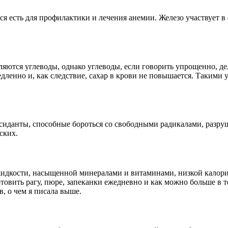
ся есть для профилактики и лечения анемии. Железо участвует в
ляются углеводы, однако углеводы, если говорить упрощенно, д
дленно и, как следствие, сахар в крови не повышается. Такими 
оксиданты, способные бороться со свободными радикалами, раз
ских.
 жидкости, насыщенной минералами и витаминами, низкой калор
отовить рагу, пюре, запеканки ежедневно и как можно больше в 
, о чем я писала выше.