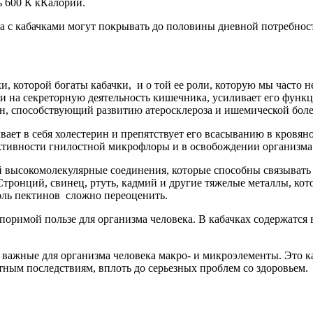
ь 600 К кКалорий.
а с кабачками могут покрывать до половины дневной потребност
тки, которой богаты кабачки, и о той ее роли, которую мы част
и на секреторную деятельность кишечника, усиливает его функц
ин, способствующий развитию атеросклероза и ишемической боле
ает в себя холестерин и препятствует его всасыванию в кровяно
тивности гнилостной микрофлоры и в освобождении организма 
й высокомолекулярные соединения, которые способны связывать
Стронций, свинец, ртуть, кадмий и другие тяжелые металлы, ко
оль пектинов сложно переоценить.
споримой пользе для организма человека. В кабачках содержатс
я важные для организма человека макро- и микроэлементы. Это к
тным последствиям, вплоть до серьезных проблем со здоровьем.