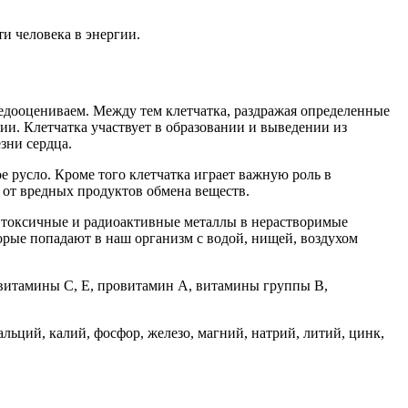
и человека в энергии.
о недооцениваем. Между тем клетчатка, раздражая определенные
ии. Клетчатка участвует в образовании и выведении из
зни сердца.
е русло. Кроме того клетчатка играет важную роль в
от вредных продуктов обмена веществ.
 токсичные и радиоактивные металлы в нерастворимые
торые попадают в наш организм с водой, нищей, воздухом
я витамины С, Е, провитамин А, витамины группы В,
альций, калий, фосфор, железо, магний, натрий, литий, цинк,