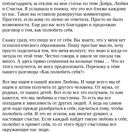
поблагодарить за отклик на мои статьи по теме Добра, Любви
и Счастья. Я услышала и поняла, что это все близко каждому
из нас. Такие вы оставили развернутые комментарии.
Простите, если кому-то лично не ответила. Просто не было
возможности. Еще раз вас всех благодарю и продолжаю
разговор о том, как полюбить себя.
Скажу сразу, что пишу все от себя. Вы знаете, что у меня нет
психологического образования. Пишу простые мысли, хочу
просто поделиться тем, что меня волнует, что знаю и когда-то
читала по этой теме. Честно говоря, в школе не писала так
много. А здесь прямо сочинения на вольные темы … Что из
этого получится, не могу предположить. Перехожу к теме
нашего разговора «Как полюбить себя?»
Все мы ищем в нашей жизни Любовь. И чаще всего мы её
ищем и хотим получить от другого человека. От мужа, от
родных, от наших детей. Вот если все это получаем, то нам
кажется, что мы любимы и счастливы. То есть мы все
попадаем в зависимость от других людей. А ведь на самом
деле надо прежде разобраться в себе, научиться тому, чтобы
полюбить себя. И это не эгоизм, как многие думают, а
настоящее счастье. Если каждый найдет такую любовь в себе,
полюбит и примет себя, то от этого будут счастливы все
окружающие нас люди.