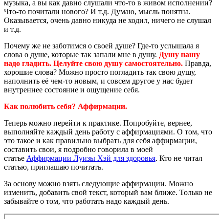
музыка, а вы как давно слушали что-то в живом исполнении?
Что-то почитали нового? И т.д. Думаю, мысль понятна.
Оказывается, очень давно никуда не ходил, ничего не слушал
и т.д.
Почему же не заботимся о своей душе? Где-то услышала я
слова о душе, которые так запали мне в душу.
Душу нашу
надо гладить. Целуйте свою душу самостоятельно.
Правда,
хорошие слова? Можно просто погладить так свою душу,
наполнить её чем-то новым, и совсем другое у нас будет
внутреннее состояние и ощущение себя.
Как полюбить себя? Аффирмации.
Теперь можно перейти к практике. Попробуйте, вернее,
выполняйте каждый день работу с аффирмациями. О том, что
это такое и как правильно выбрать для себя аффирмации,
составить свои, я подробно говорила в моей
статье
Аффирмации Луизы Хэй для здоровья
. Кто не читал
статью, приглашаю почитать.
За основу можно взять следующие аффирмации. Можно
изменить, добавить свой текст, который вам ближе. Только не
забывайте о том, что работать надо каждый день.