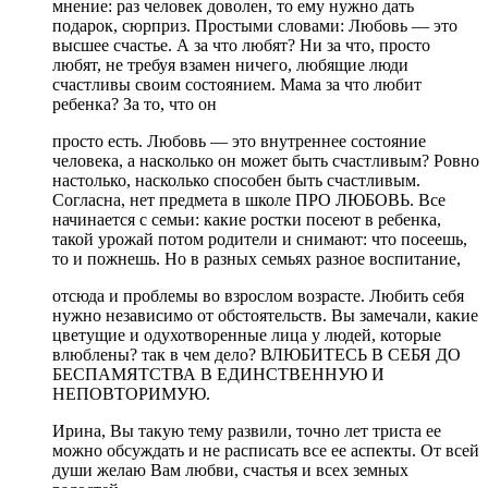
мнение: раз человек доволен, то ему нужно дать
подарок, сюрприз. Простыми словами: Любовь — это
высшее счастье. А за что любят? Ни за что, просто
любят, не требуя взамен ничего, любящие люди
счастливы своим состоянием. Мама за что любит
ребенка? За то, что он
просто есть. Любовь — это внутреннее состояние
человека, а насколько он может быть счастливым? Ровно
настолько, насколько способен быть счастливым.
Согласна, нет предмета в школе ПРО ЛЮБОВЬ. Все
начинается с семьи: какие ростки посеют в ребенка,
такой урожай потом родители и снимают: что посеешь,
то и пожнешь. Но в разных семьях разное воспитание,
отсюда и проблемы во взрослом возрасте. Любить себя
нужно независимо от обстоятельств. Вы замечали, какие
цветущие и одухотворенные лица у людей, которые
влюблены? так в чем дело? ВЛЮБИТЕСЬ В СЕБЯ ДО
БЕСПАМЯТСТВА В ЕДИНСТВЕННУЮ И
НЕПОВТОРИМУЮ.
Ирина, Вы такую тему развили, точно лет триста ее
можно обсуждать и не расписать все ее аспекты. От всей
души желаю Вам любви, счастья и всех земных