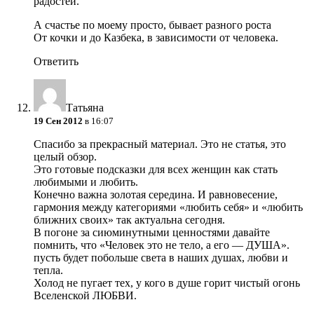
радостей.
А счастье по моему просто, бывает разного роста
От кочки и до Казбека, в зависимости от человека.
Ответить
Татьяна
19 Сен 2012
в 16:07
Спасибо за прекрасный материал. Это не статья, это
целый обзор.
Это готовые подсказки для всех женщин как стать
любимыми и любить.
Конечно важна золотая середина. И равновесение,
гармония между категориями «любить себя» и «любить
ближних своих» так актуальна сегодня.
В погоне за сиюминутными ценностями давайте
помнить, что «Человек это не тело, а его — ДУША».
пусть будет побольше света в наших душах, любви и
тепла.
Холод не пугает тех, у кого в душе горит чистый огонь
Вселенской ЛЮБВИ.