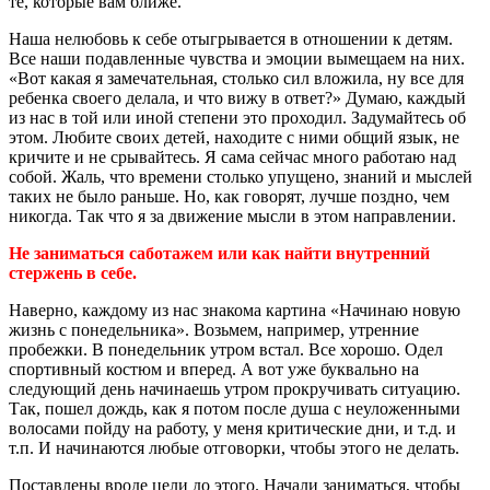
те, которые вам ближе.
Наша нелюбовь к себе отыгрывается в отношении к детям.
Все наши подавленные чувства и эмоции вымещаем на них.
«Вот какая я замечательная, столько сил вложила, ну все для
ребенка своего делала, и что вижу в ответ?» Думаю, каждый
из нас в той или иной степени это проходил. Задумайтесь об
этом. Любите своих детей, находите с ними общий язык, не
кричите и не срывайтесь. Я сама сейчас много работаю над
собой. Жаль, что времени столько упущено, знаний и мыслей
таких не было раньше. Но, как говорят, лучше поздно, чем
никогда. Так что я за движение мысли в этом направлении.
Не заниматься саботажем или как найти внутренний
стержень в себе.
Наверно, каждому из нас знакома картина «Начинаю новую
жизнь с понедельника». Возьмем, например, утренние
пробежки. В понедельник утром встал. Все хорошо. Одел
спортивный костюм и вперед. А вот уже буквально на
следующий день начинаешь утром прокручивать ситуацию.
Так, пошел дождь, как я потом после душа с неуложенными
волосами пойду на работу, у меня критические дни, и т.д. и
т.п. И начинаются любые отговорки, чтобы этого не делать.
Поставлены вроде цели до этого. Начали заниматься, чтобы