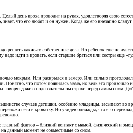
и. Целый день кроха проводит на руках, удовлетворяя свою есте
, знает, что его любят и он нужен. Когда же его внезапно кладут
о решить какие-то собственные дела. Но ребенок еще не чувствуе
у надо идти в кровать, если старшие браться или сестры еще «г
ночью мокрым. Или раскрылся и замерз. Или сильно проголодалс
ли. Понятно, что потом появилась мама, но ведь это произошло не
 говорят даже о подсознательном страхе перед самим сном. Добав
ьшинстве случаев детишки, особенно младенцы, засыпают во вр
о переложит его в кроватку. Но увидев однажды, что его перекла
 тревожно.
же главный фактор – близкий контакт с мамой, физический и эмо
 на данный момент не совместимые со сном.