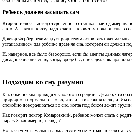
собственным сном? И, главное, хотят ли они этого?
Ребенок должен засыпать сам
Второй полюс – метод отсроченного отклика – метод американ
сном. А, значит, кроху надо класть в кроватку, пока он еще в с
Доктор Фербер рекомендует родителям оставлять плач малыша бе
устанавливаем для ребенка правила сна, которым он должен по
И, наверное, все было бы хорошо, если бы адепты данных лаге
досадные исключения, когда, вроде бы, и все делаешь правильн
Подходим ко сну разумно
Как обычно, мы приходим к золотой середине. Думаю, что оба 
природно и нормально. Но родители – тоже живые люди. Им ест
спокойно поворачиваться во сне, когда под боком лежит грудни
Как говорит доктор Комаровский, ребенок может спать с родител
пара». Закономерно, правда?
Но идея «пусть малыш нарыдается и уснет» тоже не совсем гум