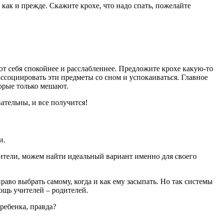
 как и прежде. Скажите крохе, что надо спать, пожелайте
т себя спокойнее и расслабленнее. Предложите крохе какую-то
ассоциировать эти предметы со сном и успокаиваться. Главное
орые только мешают.
ательны, и все получится!
и.
дители, можем найти идеальный вариант именно для своего
аво выбрать самому, когда и как ему засыпать. Но так системы
ощь учителей – родителей.
 ребенка, правда?