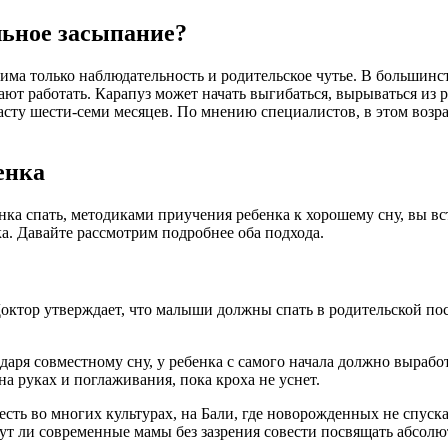
льное засыпание?
дима только наблюдательность и родительское чутье. В большин
ют работать. Карапуз может начать выгибаться, вырываться из р
асту шести-семи месяцев. По мнению специалистов, в этом возра
енка
нка спать, методиками приучения ребенка к хорошему сну, вы в
а. Давайте рассмотрим подробнее оба подхода.
ктор утверждает, что малыши должны спать в родительской пост
даря совместному сну, у ребенка с самого начала должно выраб
а руках и поглаживания, пока кроха не уснет.
ть во многих культурах, на Бали, где новорожденных не спускаю
гут ли современные мамы без зазрения совести посвящать абсол