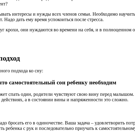
ент?
тывать интересы и нужды всех членов семьи. Необходимо научить 
т. Надо дать ему время успокоиться после стресса.
руг крохи, они нуждаются во времени на себя, и в полноценном
подход
ого подхода ко сну:
то самостоятельный сон ребенку необходим
жет спать один, родители чувствуют свою вину перед малышом. 
 действиях, а в состоянии вины и напряженности это сложно.
адо бросать его в одиночестве. Ваша задача – удовлетворить потр
ть ребенка с рук и последовательно приучать к самостоятельному