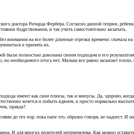
ского доктора Ричарда Фербера. Согласно данной теории, ребен
остоянии бодрствования, и так учить самостоятельно засыпать.
з внимания на все более длинные отрезки времени: сначала на п
дчиниться и принять их.
рей были полностью довольны своим подходом и его результатом
о, но необходимого итога нет. Малыш все равно засыпает плохо, 
подхода имеют как свои плюсы, так и минусы. Да, здорово, когд
ественно хочется и побыть вдвоем, и просто нормально выспать
чок, правда?
ями до тех пор, пока папе это, образно говоря, не надоест. И о
анна. И для многих родителей неприемлема. Как можно оставить