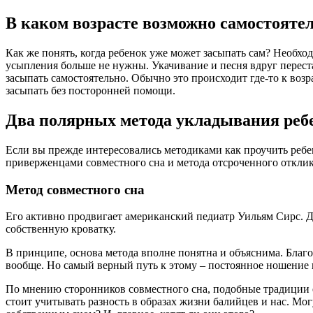
В каком возрасте возможно самостояте
Как же понять, когда ребенок уже может засыпать сам? Необхо
усыпления больше не нужны. Укачивание и песня вдруг переста
засыпать самостоятельно. Обычно это происходит где-то к возр
засыпать без посторонней помощи.
Два полярных метода укладывания реб
Если вы прежде интересовались методиками как проучить ребе
приверженцами совместного сна и метода отсроченного отклик
Метод совместного сна
Его активно продвигает американский педиатр Уильям Сирс. До
собственную кроватку.
В принципе, основа метода вполне понятна и объяснима. Благо
вообще. Но самый верный путь к этому – постоянное ношение н
По мнению сторонников совместного сна, подобные традиции ес
стоит учитывать разность в образах жизни балийцев и нас. Мо