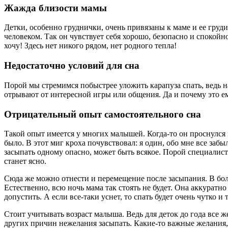
Жажда близости мамы
Детки, особенно груднички, очень привязаны к маме и ее груд
человеком. Так он чувствует себя хорошо, безопасно и спокойно
хочу! Здесь нет никого рядом, нет родного тепла!
Недостаточно условий для сна
Порой мы стремимся побыстрее уложить карапуза спать, ведь над
отрывают от интересной игры или общения. Да и почему это ем
Отрицательный опыт самостоятельного сна
Такой опыт имеется у многих малышей. Когда-то он проснулся 
было. В этот миг кроха почувствовал: я один, обо мне все забы
засыпать одному опасно, может быть всякое. Порой специалисты
станет ясно.
Сюда же можно отнести и перемещение после засыпания. В бол
Естественно, всю ночь мама так стоять не будет. Она аккуратн
допустить. А если все-таки уснет, то спать будет очень чутко и
Стоит учитывать возраст малыша. Ведь для деток до года все 
других причин нежелания засыпать. Какие-то важные желания,