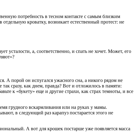
ственную потребность в тесном контакте с самым близким
 в отдельную кроватку, возникает естественный протест: не
т усталости, а, соответственно, и спать не хочет. Может, его
уляют»?
я. А порой он испугался ужасного сна, а никого рядом не
 так сразу, как днем, правда? Вот и отложилось в памяти:
ьте к «букету» еще и другие страхи, как страх темноты, и все
емя грудного вскармливания или на руках у мамы.
дывают, в следующий раз карапуз постарается этого не
циональный. А вот для крошек постарше уже появляется масса