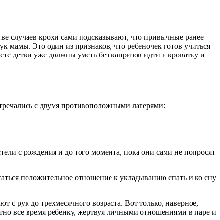
стве случаев крохи сами подсказывают, что привычные ранее
ук мамы. Это один из признаков, что ребеночек готов учиться
сте детки уже должны уметь без капризов идти в кроватку и
стречались с двумя противоположными лагерями:
ели с рождения и до того момента, пока они сами не попросят
отаться положительное отношение к укладыванию спать и ко сну
т с рук до трехмесячного возраста. Вот только, наверное,
ютно все время ребенку, жертвуя личными отношениями в паре и