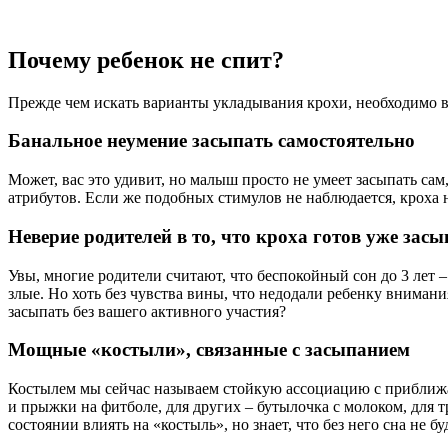
Почему ребенок не спит?
Прежде чем искать варианты укладывания крохи, необходимо в
Банальное неумение засыпать самостоятельно
Может, вас это удивит, но малыш просто не умеет засыпать сам
атрибутов. Если же подобных стимулов не наблюдается, кроха н
Неверие родителей в то, что кроха готов уже засы
Увы, многие родители считают, что беспокойный сон до 3 лет – 
злые. Но хоть без чувства вины, что недодали ребенку вниман
засыпать без вашего активного участия?
Мощные «костыли», связанные с засыпанием
Костылем мы сейчас называем стойкую ассоциацию с приближа
и прыжки на фитболе, для других – бутылочка с молоком, для т
состоянии влиять на «костыль», но знает, что без него сна не б