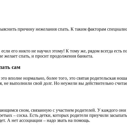
ыяснить причину нежелания спать. К таким факторам специалис
, если его никто не научил этому! К тому же, рядом всегда есть
е желает спать, и просит продолжения банкета.
пать сам
это вполне нормально, более того, это святая родительская ноша
ия, не выполнили свой долг. Но неужели вы действительно счита
ющимся сном, связанную с участием родителей. У каждого они 
ретьих – соска. Есть детки, которых родители приучили засыпат
удет. А нет ассоциации – надо звать на помощь.