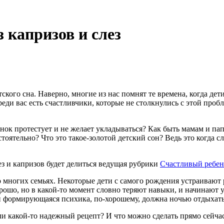
 капризов и слез
ского сна. Наверно, многие из нас помнят те времена, когда де
еди вас есть счастливчики, которые не столкнулись с этой пробл
нок протестует и не желает укладываться? Как быть мамам и пап
оятельно? Что это такое-золотой детский сон? Ведь это когда сл
з и капризов будет делиться ведущая рубрики
Счастливый ребен
 многих семьях. Некоторые дети с самого рождения устраивают р
ошо, но в какой-то момент словно теряют навыки, и начинают у
 и формирующаяся психика, по-хорошему, должна ночью отдыхать,
 ли какой-то надежный рецепт? И что можно сделать прямо сейча