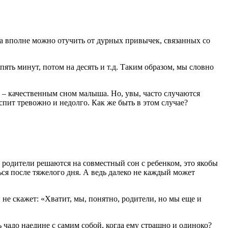
ка вполне можно отучить от дурных привычек, связанных со
ять минут, потом на десять и т.д. Таким образом, мы словно
 – качественным сном малыша. Но, увы, часто случаются
спит тревожно и недолго. Как же быть в этом случае?
а родители решаются на совместный сон с ребенком, это якобы
ся после тяжелого дня. А ведь далеко не каждый может
н не скажет: «Хватит, мы, понятно, родители, но мы еще и
 чадо наедине с самим собой, когда ему страшно и одиноко?