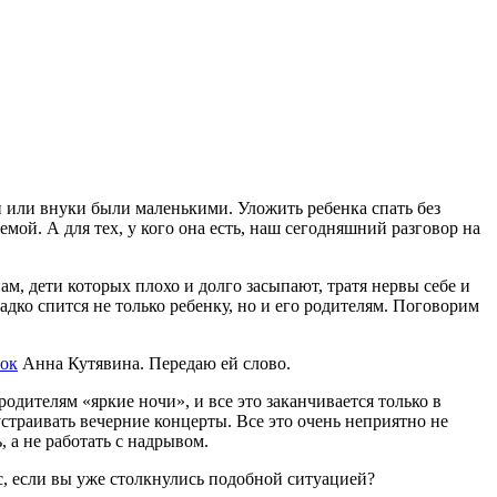
ти или внуки были маленькими. Уложить ребенка спать без
емой. А для тех, у кого она есть, наш сегодняшний разговор на
ам, дети которых плохо и долго засыпают, тратя нервы себе и
адко спится не только ребенку, но и его родителям. Поговорим
ок
Анна Кутявина. Передаю ей слово.
одителям «яркие ночи», и все это заканчивается только в
страивать вечерние концерты. Все это очень неприятно не
 а не работать с надрывом.
с, если вы уже столкнулись подобной ситуацией?