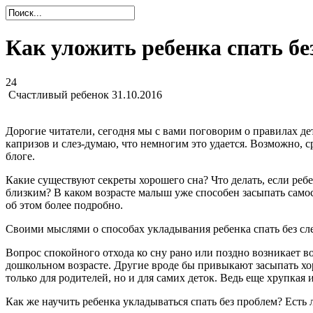
Как уложить ребенка спать без
24
Счастливый ребенок
31.10.2016
Дорогие читатели, сегодня мы с вами поговорим о правилах дет
капризов и слез-думаю, что немногим это удается. Возможно, ср
блоге.
Какие существуют секреты хорошего сна? Что делать, если ребе
близким? В каком возрасте малыш уже способен засыпать самост
об этом более подробно.
Своими мыслями о способах укладывания ребенка спать без сле
Вопрос спокойного отхода ко сну рано или поздно возникает во
дошкольном возрасте. Другие вроде бы привыкают засыпать хор
только для родителей, но и для самих деток. Ведь еще хрупкая
Как же научить ребенка укладываться спать без проблем? Есть