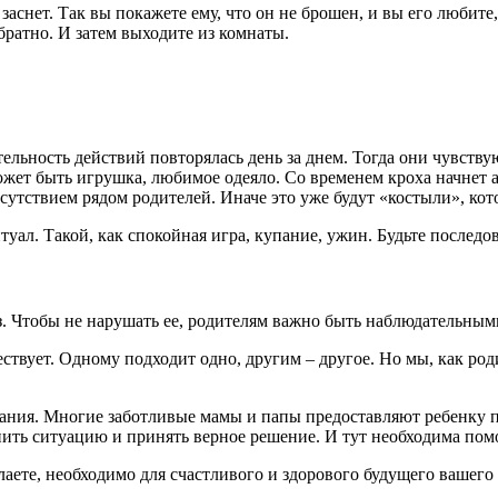
аснет. Так вы покажете ему, что он не брошен, и вы его любите,
братно. И затем выходите из комнаты.
льность действий повторялась день за днем. Тогда они чувствую
может быть игрушка, любимое одеяло. Со временем кроха начнет 
утствием рядом родителей. Иначе это уже будут «костыли», кот
уал. Такой, как спокойная игра, купание, ужин. Будьте последов
з. Чтобы не нарушать ее, родителям важно быть наблюдательным
ствует. Одному подходит одно, другим – другое. Но мы, как ро
пания. Многие заботливые мамы и папы предоставляют ребенку пр
енить ситуацию и принять верное решение. И тут необходима пом
елаете, необходимо для счастливого и здорового будущего вашего