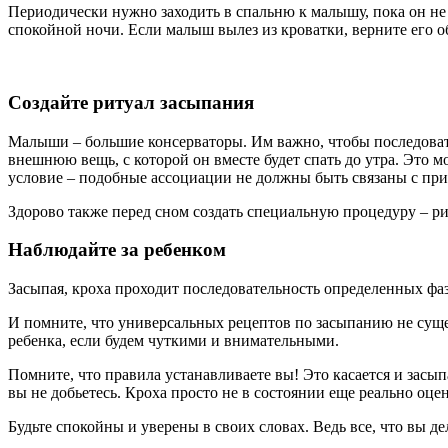
Периодически нужно заходить в спальню к малышу, пока он не з
спокойной ночи. Если малыш вылез из кроватки, верните его о
Создайте ритуал засыпания
Малыши – большие консерваторы. Им важно, чтобы последовате
внешнюю вещь, с которой он вместе будет спать до утра. Это 
условие – подобные ассоциации не должны быть связаны с прис
Здорово также перед сном создать специальную процедуру – рит
Наблюдайте за ребенком
Засыпая, кроха проходит последовательность определенных фа
И помните, что универсальных рецептов по засыпанию не суще
ребенка, если будем чуткими и внимательными.
Помните, что правила устанавливаете вы! Это касается и засы
вы не добьетесь. Кроха просто не в состоянии еще реально оц
Будьте спокойны и уверены в своих словах. Ведь все, что вы д