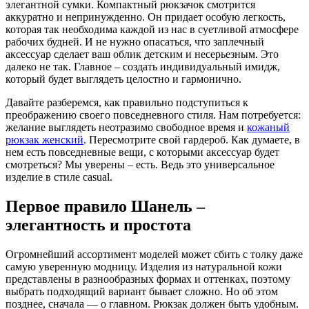
элегантной сумки. Компактный рюкзачок смотрится
аккуратно и непринужденно. Он придает особую легкость,
которая так необходима каждой из нас в суетливой атмосфере
рабочих будней. И не нужно опасаться, что заплечный
аксессуар сделает ваш облик детским и несерьезным. Это
далеко не так. Главное – создать индивидуальный имидж,
который будет выглядеть целостно и гармонично.
Давайте разберемся, как правильно подступиться к
преображению своего повседневного стиля. Нам потребуется:
желание выглядеть неотразимо свободное время и
кожаный
рюкзак женский
. Пересмотрите свой гардероб. Как думаете, в
нем есть повседневные вещи, с которыми аксессуар будет
смотреться? Мы уверены – есть. Ведь это универсальное
изделие в стиле casual.
Первое правило Шанель –
элегантность и простота
Огромнейший ассортимент моделей может сбить с толку даже
самую уверенную модницу. Изделия из натуральной кожи
представлены в разнообразных формах и оттенках, поэтому
выбрать подходящий вариант бывает сложно. Но об этом
позднее, сначала — о главном. Рюкзак должен быть удобным.