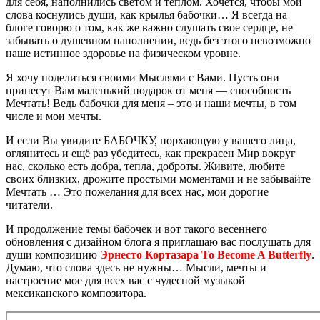
для себя, наполнились светом и теплом. Хочется, чтобы мои
слова коснулись души, как крылья бабочки… Я всегда на
блоге говорю о том, как же важно слушать свое сердце, не
забывать о душевном наполнении, ведь без этого невозможно
наше истинное здоровье на физическом уровне.
Я хочу поделиться своими Мыслями с Вами. Пусть они
принесут Вам маленький подарок от меня — способность
Мечтать! Ведь бабочки для меня – это и наши мечты, в том
числе и мои мечты.
И если Вы увидите БАБОЧКУ, порхающую у вашего лица,
оглянитесь и ещё раз убедитесь, как прекрасен Мир вокруг
нас, сколько есть добра, тепла, доброты. Живите, любите
своих близких, дрожите простыми моментами и не забывайте
Мечтать … Это пожелания для всех нас, мои дорогие
читатели.
И продолжение темы бабочек и вот такого весеннего
обновления с дизайном блога я приглашаю вас послушать для
души композицию
Эрнесто Кортазара To Become A Butterfly
.
Думаю, что слова здесь не нужны… Мысли, мечты и
настроение мое для всех вас с чудесной музыкой
мексиканского композитора.