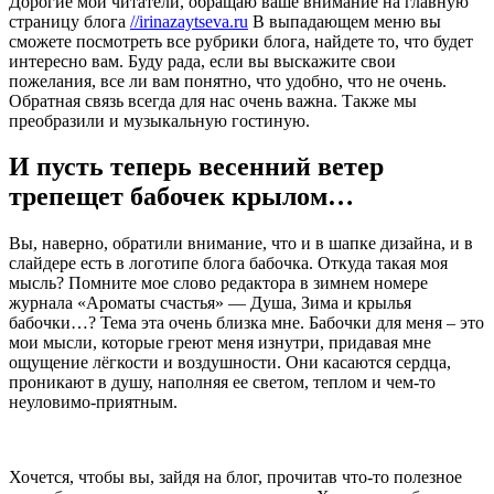
Дорогие мои читатели, обращаю ваше внимание на главную
страницу блога
//irinazaytseva.ru
В выпадающем меню вы
сможете посмотреть все рубрики блога, найдете то, что будет
интересно вам. Буду рада, если вы выскажите свои
пожелания, все ли вам понятно, что удобно, что не очень.
Обратная связь всегда для нас очень важна. Также мы
преобразили и музыкальную гостиную.
И пусть теперь весенний ветер
трепещет бабочек крылом…
Вы, наверно, обратили внимание, что и в шапке дизайна, и в
слайдере есть в логотипе блога бабочка. Откуда такая моя
мысль? Помните мое слово редактора в зимнем номере
журнала «Ароматы счастья» — Душа, Зима и крылья
бабочки…? Тема эта очень близка мне. Бабочки для меня – это
мои мысли, которые греют меня изнутри, придавая мне
ощущение лёгкости и воздушности. Они касаются сердца,
проникают в душу, наполняя ее светом, теплом и чем-то
неуловимо-приятным.
Хочется, чтобы вы, зайдя на блог, прочитав что-то полезное