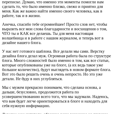
переписке. Думаю, что именно эти моменты помогли нам
сделать то, что было именно близко, свежо и приятно для
меня. Как же важно найти именно своего человека, как в
работе, так и в жизни.
Анечка, спасибо тебе огромнейшее! Просто слов нет, чтобы
выразить все мои слова благодарности и восхищения о том,
ЧТО ты и КАК все делаешь. Ты для меня настоящая
волшебница и в работе с нашим журналом, и теперь вот в
дизайне нашего блога.
У нас нет готового шаблона. Все делали мы сами. Верстку
дизайна блога делал муж. Огромная работа была по структуре
блога. Много сложностей было именно в том, как все статьи,
которые опубликованы уже на блоге, (а их ведь такое уже
большое количество), будут выглядеть в новом формате блога.
Вот это было решить очень и очень непросто. Но это уже
детали. Не буду в них углубляться.
Мы с мужем прекрасно понимаем, что сделана основа, а
дальше, безусловно, продолжится работа по
усовершенствованию всего того, что мы задумали. Надеюсь,
что вам будет легче ориентироваться в блоге и находить для
себя нужную информацию.