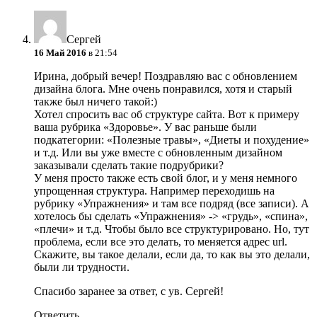
Сергей
16 Май 2016
в 21:54
Ирина, добрый вечер! Поздравляю вас с обновлением
дизайна блога. Мне очень понравился, хотя и старый
также был ничего такой:)
Хотел спросить вас об структуре сайта. Вот к примеру
ваша рубрика «Здоровье». У вас раньше были
подкатегории: «Полезные травы», «Диеты и похудение»
и т.д. Или вы уже вместе с обновленным дизайном
заказывали сделать такие подрубрики?
У меня просто также есть свой блог, и у меня немного
упрощенная структура. Например переходишь на
рубрику «Упражнения» и там все подряд (все записи). А
хотелось бы сделать «Упражнения» -> «грудь», «спина»,
«плечи» и т.д. Чтобы было все структурировано. Но, тут
проблема, если все это делать, то меняется адрес url.
Скажите, вы такое делали, если да, то как вы это делали,
были ли трудности.
Спасибо заранее за ответ, с ув. Сергей!
Ответить