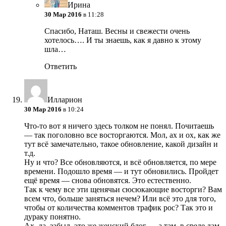
Ирина
30 Мар 2016
в 11:28
Спасибо, Наташ. Весны и свежести очень
хотелось…. И ты знаешь, как я давно к этому
шла…
Ответить
Илларион
30 Мар 2016
в 10:24
Что-то вот я ничего здесь толком не понял. Почитаешь
— так поголовно все восторгаются. Мол, ах и ох, как же
тут всё замечательно, такое обновление, какой дизайн и
т.д.
Ну и что? Все обновляются, и всё обновляется, по мере
времени. Подошло время — и тут обновились. Пройдет
ещё время — снова обновятся. Это естественно.
Так к чему все эти щенячьи сюсюкающие восторги? Вам
всем что, больше заняться нечем? Или всё это для того,
чтобы от количества комментов трафик рос? Так это и
дураку понятно.
Ах, да, забыл, это же женский блог — а там, в среде дам,