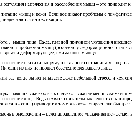
я регуляция напряжения и расслабления мышц – это приводит к
ся питание мышц и кожи. Если возникают проблемы с лимфатичес
а, подвергаются интоксикации.
в работе… мышц лица. Да-да, главной причиной ухудшения внешн
лавной проблемой мышц (особенно у деформационного типа ста
ое время и деформирующее, сжимающее мышцу.
ь состояние психики напрямую связано с состоянием мышц тела 
? Ни один из них не прошел бесследно для вашего лица.
кий раз, когда вы испытываете даже небольшой стресс, и чем си
мышцах – мышцы сжимаются в спазмах – сжатие мышц сжимает в 
 состояние лица. Ведь нехватка питательных веществ и кислоро
опятся токсины) приводит к тому, что кожа стареет еще быстрее.
омочь в омоложении – целенаправленное «накачивание» делает 