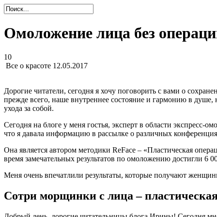
Омоложение лица без операци
10
Все о красоте
12.05.2017
Дорогие читатели, сегодня я хочу поговорить с вами о сохран
прежде всего, наше внутреннее состояние и гармонию в душе
ухода за собой.
Сегодня на блоге у меня гостья, эксперт в области экспресс-ом
что я давала информацию в рассылке о различных конференциях
Она является автором методики ReFace – «Пластическая операци
время замечательных результатов по омоложению достигли 6 0
Меня очень впечатлили результаты, которые получают женщины
Сотри морщинки с лица – пластическа
Добрый день, дорогие читательницы блога Ирины! Сегодня мне