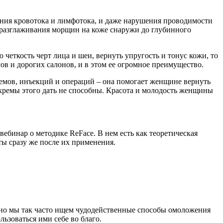
ения кровотока и лимфотока, и даже нарушения проводимости
 разглаживания морщин на коже снаружи до глубинного
еткость черт лица и шеи, вернуть упругость и тонус кожи, то
ов и дорогих салонов, и в этом ее огромное преимущество.
кремов, инъекций и операций – она помогает женщине вернуть
 кремы этого дать не способны. Красота и молодость женщины
вебинар о методике ReFace. В нем есть как теоретическая
ты сразу же после их применения.
ьно мы так часто ищем чудодейственные способы омоложения
льзоваться ими себе во благо.