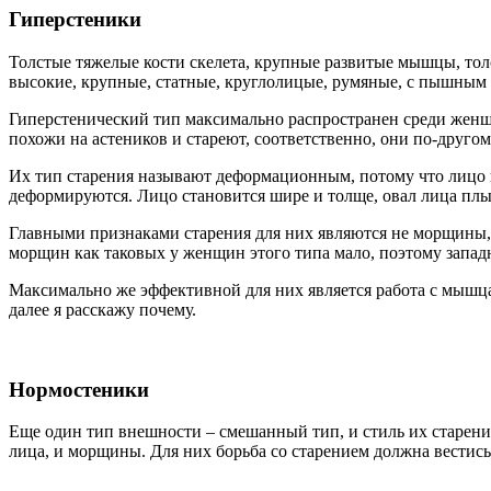
Гиперстеники
Толстые тяжелые кости скелета, крупные развитые мышцы, тол
высокие, крупные, статные, круглолицые, румяные, с пышным
Гиперстенический тип максимально распространен среди женщи
похожи на астеников и стареют, соответственно, они по-друго
Их тип старения называют деформационным, потому что лицо ги
деформируются. Лицо становится шире и толще, овал лица плыве
Главными признаками старения для них являются не морщины, а
морщин как таковых у женщин этого типа мало, поэтому запад
Максимально же эффективной для них является работа с мышца
далее я расскажу почему.
Нормостеники
Еще один тип внешности – смешанный тип, и стиль их старени
лица, и морщины. Для них борьба со старением должна вестись