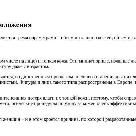
моложения
ляется тремя параметрами – объем и толщина костей, объем и 
том числе на лице) и тонкая кожа. Эти миниатюрные, изящные л
гуру даже с возрастом.
няются, и единственным признаком внешнего старения для них 
истый. Фигуры и лица такого типа распространены в Европе, в 
интенсивная потеря влаги их тонкой кожи, поэтому, чтобы спр
сметологические процедуры по уходу за кожей очень эффективны
 женщин – и в этом кроется причина, по которой разработанны