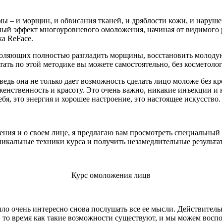
мы – и морщин, и обвисания тканей, и дряблости кожи, и наруш
ьный эффект многоуровневого омоложения, начиная от видимого
ка ReFace.
оляющих полностью разгладить морщины, восстановить молодую ч
ать по этой методике вы можете самостоятельно, без косметолог
ведь она не только дает возможность сделать лицо моложе без 
женственность и красоту. Это очень важно, никакие инъекции и
бя, это энергия и хорошее настроение, это настоящее искусство.
ения и о своем лице, я предлагаю вам просмотреть специальный 
уникальные техники курса и получить незамедлительные результа
Курс омоложения лицв
ло очень интересно снова послушать все ее мысли. Действител
В то время как такие возможности существуют, и мы можем воспо