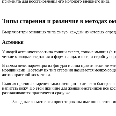
применять для восстановления его молодого внешнего вида.
Типы старения и различие в методах о
Выделяют три основных типа фигур, каждый из которых опреде
Астеники
У людей астенического типа тонкий скелет, тонкие мышцы (в 
четкие молодые очертания и формы лица, и шеи, и стройную фи
В самом деле, параметры их фигуры и лица практически не ме
морщинками. Поэтому их тип старения называется мелкоморщин
антивозрастной косметики.
Главная причина старения таких женщин – слишком быстрая и 
напитать кожу. По этой причине для женщин-астеников все ко
разглаживаются практически сразу же.
Западные косметологи ориентированы именно на этот тип