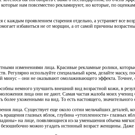
, которые нам повсеместно рекламируют, но которые, по оценка
я с каждым проявлением старения отдельно, а устраняет все возр
омогает избавиться не от морщин, а от самой причины возрастн
растными изменениями лица. Красивые рекламные ролики, котор
в. Регулярно используйте специальный крем, делайте маску, пос
ный минус – они не оказывают омолаживающего эффекта. Точнее
собны немного улучшить внешний вид возрастной кожи, в резуль
оложения лица они не дают. Самая частая жалоба моих учениц б
уть более ухоженными на вид. То есть настоящего, значительног
рения лица. Существует еще около сотни мельчайших деталей, 
ть вращения глазных яблок, глубина «утопленности» глазных яб
падины» на лице, появляющиеся из-за уменьшения объема мягких
ти безошибочно можно угадать истинный возраст женщины. Даже