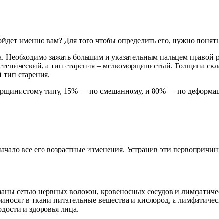
дет именно вам? Для того чтобы определить его, нужно понять,
ца. Необходимо зажать большим и указательным пальцем правой 
астенический, а тип старения – мелкоморщинистый. Толщина скл
 тип старения.
орщинистому типу, 15% — по смешанному, и 80% — по деформа
т начало все его возрастные изменения. Устранив эти первоприч
заны сетью нервных волокон, кровеносных сосудов и лимфатиче
иносят в ткани питательные вещества и кислород, а лимфатичес
дости и здоровья лица.