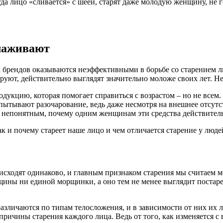
гда лицо «сливается» с шеей, старят даже молодую женщину, не 
лаживают
 брендов оказываются неэффективными в борьбе со старением л
руют, действительно выглядят значительно моложе своих лет. 
дукцию, которая помогает справиться с возрастом – но не всем.
ытывают разочарование, ведь даже несмотря на внешнее отсутс
о непонятным, почему одним женщинам эти средства действитель
ак и почему стареет наше лицо и чем отличается старение у люд
исходят одинаково, и главным признаком старения мы считаем м
щины ни единой морщинки, а оно тем не менее выглядит постаре
различаются по типам телосложения, и в зависимости от них их 
ичины старения каждого лица. Ведь от того, как изменяется с во