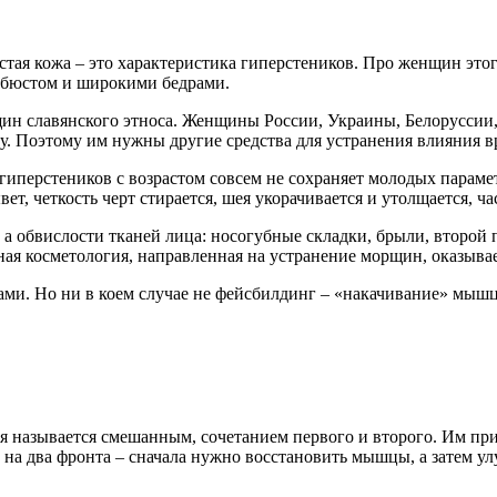
стая кожа – это характеристика гиперстеников. Про женщин это
 бюстом и широкими бедрами.
н славянского этноса. Женщины России, Украины, Белоруссии, 
му. Поэтому им нужны другие средства для устранения влияния в
перстеников с возрастом совсем не сохраняет молодых параметр
т, четкость черт стирается, шея укорачивается и утолщается, ча
 обвислости тканей лица: носогубные складки, брыли, второй п
ная косметология, направленная на устранение морщин, оказыва
ми. Но ни в коем случае не фейсбилдинг – «накачивание» мышц
я называется смешанным, сочетанием первого и второго. Им при
 на два фронта – сначала нужно восстановить мышцы, а затем у