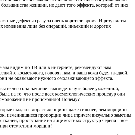
м большинства женщин, не дают того эффекта, который от них
астные дефекты сразу за очень короткое время. И результаты
ых изменения лица без операций, инъекций и дорогих
ые мы видим по ТВ или в интернете, рекомендуют нам
ещайте косметолога, говорят нам, и ваша кожа будет гладкой,
, они не оказывают нужного омолаживающего эффекта.
тате чего она начинает выглядеть чуть более ухоженной,
ыла на то, что после всех косметологических процедур они
о омоложения не происходило! Почему?
которые выдают возраст женщины даже сильнее, чем морщины.
лок, изменившиеся пропорции лица (причем визуально заметны
 тканей, проступание на лице костных структур черепа – все
 при отсутствии морщин!