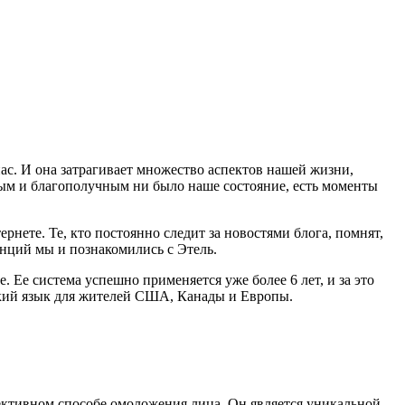
нас. И она затрагивает множество аспектов нашей жизни,
ным и благополучным ни было наше состояние, есть моменты
ернете. Те, кто постоянно следит за новостями блога, помнят,
енций мы и познакомились с Этель.
 Ее система успешно применяется уже более 6 лет, и за это
йский язык для жителей США, Канады и Европы.
ективном способе омоложения лица. Он является уникальной