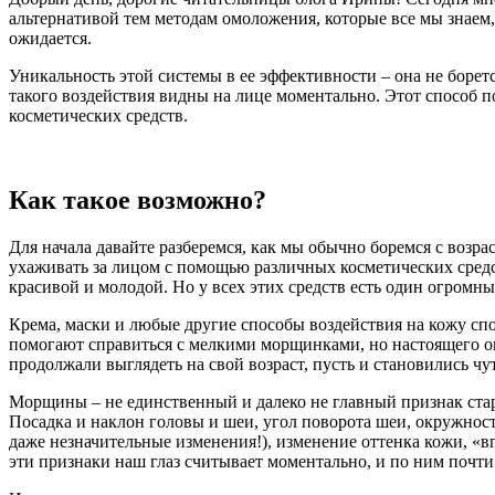
альтернативой тем методам омоложения, которые все мы знаем
ожидается.
Уникальность этой системы в ее эффективности – она не боретс
такого воздействия видны на лице моментально. Этот способ п
косметических средств.
Как такое возможно?
Для начала давайте разберемся, как мы обычно боремся с воз
ухаживать за лицом с помощью различных косметических средст
красивой и молодой. Но у всех этих средств есть один огром
Крема, маски и любые другие способы воздействия на кожу спо
помогают справиться с мелкими морщинками, но настоящего ом
продолжали выглядеть на свой возраст, пусть и становились ч
Морщины – не единственный и далеко не главный признак ста
Посадка и наклон головы и шеи, угол поворота шеи, окружнос
даже незначительные изменения!), изменение оттенка кожи, «в
эти признаки наш глаз считывает моментально, и по ним поч