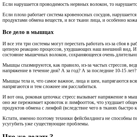
Если нарушается проводимость нервных волокон, то нарушаетс
Если плохо работает система кровеносных сосудов, нарушает
продуктами обмена веществ, и все ткани лица, и особенно кож
Все дело в мышцах
И все эти три системы могут перестать работать из-за сбоя 
цепную реакцию процессов, ухудшающих наш внешний вид. И г
состояние мышечных волокон, сохраняющееся очень длительн
Мышцы спазмируются, как правило, из-за частых стрессов, вед
напряжение в течение дня? А за год? А за последние 10-15 лет
Мышцы тела и, что самое важное, лица и шеи, напрягаются вся
напрягаются и тем сложнее им расслабиться.
И вот она, роковая цепочка: стресс вызывает напряжение в 
оно же пережимает кровоток и лимфоотток, что ухудшает общее
продуктов обмена с лимфой (вследствие чего в тканях быстро к
Кстати, именно поэтому техники фейсбилдинга не способны п
усугубить уже существующие проблемы.
Что же делать?