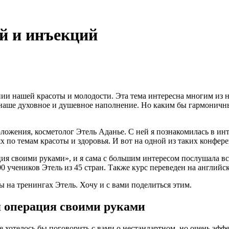
й и инъекций
ении нашей красоты и молодости. Эта тема интересна многим из 
, наше духовное и душевное наполнение. Но каким бы гармонич
оложения, косметолог Этель Аданье. С ней я познакомилась в инт
 по темам красоты и здоровья. И вот на одной из таких конфер
я своими руками», и я сама с большим интересом послушала все.
00 учеников Этель из 45 стран. Также курс переведен на англи
 на тренингах Этель. Хочу и с вами поделиться этим.
я операция своими руками
 хотелось бы поговорить с вами о нестандартном, но очень эфф