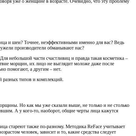
говоря уже о женщине в возрасте. Очевидно, что эту проблему
ица и шеи? Точнее, неэффективными именно для вас? Ведь
Неужели производители обманывают нас?
 Для небольшой части счастливиц и правда такая косметика –
твие морщин, их лицо не выглядит моложе даже после
но помогают, а другим – нет.
ей разных типов и комплекций.
орщины. Но как мы уже сказали выше, не только и не столько
вшим. А у кого-то, наоборот, общие черты лица кажутся
лица стареют также по-разному. Методика ReFace учитывает
зрастом человек, зависит и то, какие средства следует