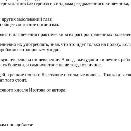
ктерны для дисбактериоза и синдрома раздраженного кишечника;
 других заболеваний глаз;
и общее состояние организма.
дит и для лечения практически всех распространенных болезней
евно их употреблять, зная, что это идет только на пользу. Если
проблемы со здоровьем уходят.
рвую очередь на пищеварение. А когда желудок и кишечник рабо
ть болезни, и самочувствие наше тогда отличное.
й, крепкие ногти и блестящие и сильные волосы. Только для сво
ат того стоит.
яного киселя Изотова от автора.
вам понадобятся: