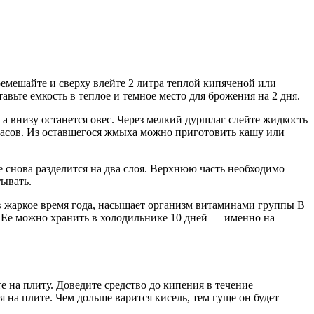
емешайте и сверху влейте 2 литра теплой кипяченой или
вьте емкость в теплое и темное место для брожения на 2 дня.
, а внизу останется овес. Через мелкий дуршлаг слейте жидкость
0 часов. Из оставшегося жмыха можно приготовить кашу или
 снова разделится на два слоя. Верхнюю часть необходимо
тывать.
в жаркое время года, насыщает организм витаминами группы В
. Ее можно хранить в холодильнике 10 дней — именно на
те на плиту. Доведите средство до кипения в течение
 на плите. Чем дольше варится кисель, тем гуще он будет