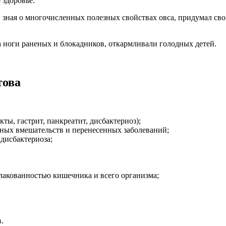
 здоровье.
, зная о многочисленных полезных свойствах овса, придумал св
а ноги раненых и блокадников, откармливали голодных детей.
това
ты, гастрит, панкреатит, дисбактериоз);
вных вмешательств и перенесенных заболеваний;
дисбактериоза;
акованностью кишечника и всего организма;
.