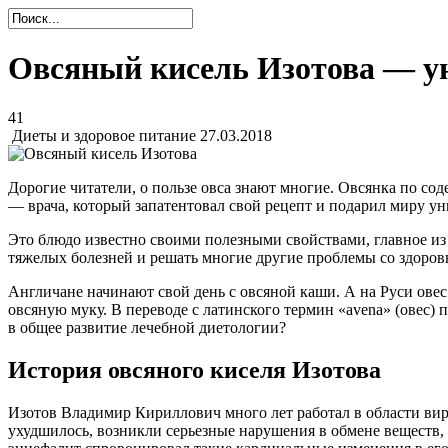
Овсяный кисель Изотова — ун
41
Диеты и здоровое питание
27.03.2018
Дорогие читатели, о пользе овса знают многие. Овсянка по со
— врача, который запатентовал свой рецепт и подарил миру ун
Это блюдо известно своими полезными свойствами, главное из
тяжелых болезней и решать многие другие проблемы со здоровь
Англичане начинают свой день с овсяной каши. А на Руси ове
овсяную муку. В переводе с латинского термин «avena» (овес) п
в общее развитие лечебной диетологии?
История овсяного киселя Изотова
Изотов Владимир Кириллович много лет работал в области вир
ухудшилось, возникли серьезные нарушения в обмене веществ, 