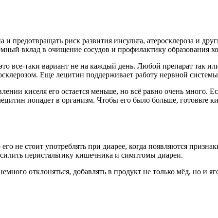
 и предотвращать риск развития инсульта, атеросклероза и дру
громный вклад в очищение сосудов и профилактику образования 
 это все-таки вариант не на каждый день. Любой препарат так и
росклерозом. Еще лецитин поддерживает работу нервной системы 
овлении киселя его остается меньше, но всё равно очень много.
 лецитин попадет в организм. Чтобы его было больше, готовьте 
 его не стоит употреблять при диарее, когда появляются призн
усилить перистальтику кишечника и симптомы диареи.
емного отклоняться, добавлять в продукт не только мёд, но и я