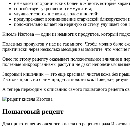
избавляет от хронических болей в животе, которые хара
способствует укреплению иммунитета;
улучшает состояние кожи, волос и ногтей;
предупреждает возникновение старческой близорукости и
положительно влияет на нервную систему, улучшает сон 
Кисель Изотова — один из немногих продуктов, который подхо
Полезных продуктов у нас не так много. Чтобы можно было ежедн
практически через несколько месяцев вы заметите, что многие 
Овес по этому рецепту оказывает положительное влияние в пе
полезные микроорганизмы растут и не дают неполезным вызыва
Здоровый кишечник — это еще красивая, чистая кожа без прыще
Изотова прост, но с ним придется повозиться. Поверьте, результ
А теперь переходим к описанию самого пошагового рецепта овс
Пошаговый рецепт
Для приготовления овсяного киселя по рецепту врача Изотова 