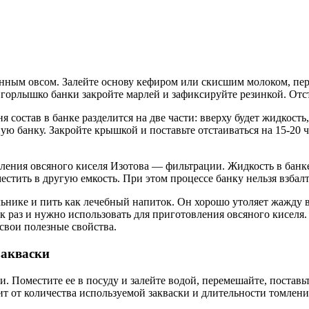
нным овсом. Залейте основу кефиром или скисшим молоком, пер
горлышко банки закройте марлей и зафиксируйте резинкой. Отста
я состав в банке разделится на две части: вверху будет жидкость
ьную банку. Закройте крышкой и поставьте отстаиваться на 15-2
вления овсяного киселя Изотова — фильтрации. Жидкость в банке
естить в другую емкость. При этом процессе банку нельзя взбал
льнике и пить как лечебный напиток. Он хорошо утоляет жажду 
к раз и нужно использовать для приготовления овсяного киселя
свои полезные свойства.
закваски
и. Поместите ее в посуду и залейте водой, перемешайте, поставь
т от количества используемой закваски и длительности томления