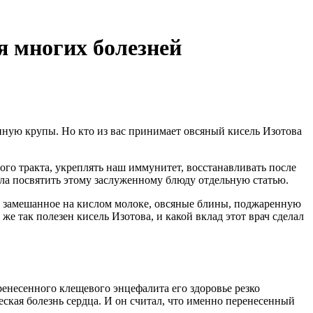
я многих болезней
нную крупы. Но кто из вас принимает овсяный кисель Изотова
го тракта, укреплять наш иммунитет, восстанавливать после
ила посвятить этому заслуженному блюду отдельную статью.
о, замешанное на кислом молоке, овсяные блины, поджаренную
 же так полезен кисель Изотова, и какой вклад этот врач сделал
енесенного клещевого энцефалита его здоровье резко
ская болезнь сердца. И он считал, что именно перенесенный