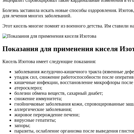
энцефалит спровоцировал такие кардинальные изменения в его
Болезнь заставила искать новые способы оздоровления. Изотов
для лечения многих заболеваний.
Этот кисель многие помнят из военного детства. Им ставили н
Показания для применения киселя Изо
Кисель Изотова имеет следующие показания:
заболевания желудочно-кишечного тракта (язвенные дефек
упадок сил, снижение работоспособности после операти
кишечные инфекции, восстановление микрофлоры после 
атеросклероз;
болезни обмена веществ, сахарный диабет;
снижение иммунитета;
гнойничковые заболевания кожи, спровоцированные зашл
аллергические заболевания;
жировое перерождение печени;
вирусные гепатиты;
запоры;
паразиты, ослабление организма после выведения глистов