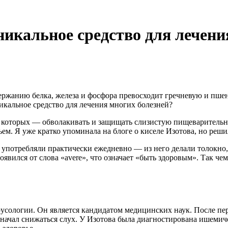
икальное средство для лечени
держанию белка, железа и фосфора превосходит гречневую и пше
икальное средство для лечения многих болезней?
 которых — обволакивать и защищать слизистую пищеварительно
ем. Я уже кратко упоминала на блоге о киселе Изотова, но реш
с употребляли практически ежедневно — из него делали толокн
оявился от слова «avere», что означает «быть здоровым». Так чем
усологии. Он является кандидатом медицинских наук. После пер
начал снижаться слух. У Изотова была диагностирована ишемиче