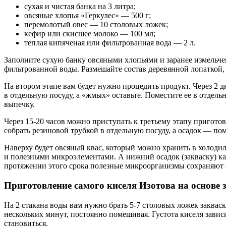
сухая и чистая банка на 3 литра;
овсяные хлопья «Геркулес» — 500 г;
перемолотый овес — 10 столовых ложек;
кефир или скисшее молоко — 100 мл;
теплая кипяченая или фильтрованная вода — 2 л.
Заполните сухую банку овсяными хлопьями и заранее измельче
фильтрованной воды. Размешайте состав деревянной лопаткой, 
На втором этапе вам будет нужно процедить продукт. Через 2 дн
в отдельную посуду, а «жмых» оставьте. Поместите ее в отдел
выпечку.
Через 15-20 часов можно приступать к третьему этапу пригото
собрать резиновой трубкой в отдельную посуду, а осадок — пом
Наверху будет овсяный квас, который можно хранить в холоди
и полезными микроэлементами. А нижний осадок (закваску) ка
протяжении этого срока полезные микроорганизмы сохраняют 
Приготовление самого киселя Изотова на основе 
На 2 стакана воды вам нужно брать 5-7 столовых ложек закваск
нескольких минут, постоянно помешивая. Густота киселя зависи
становиться.