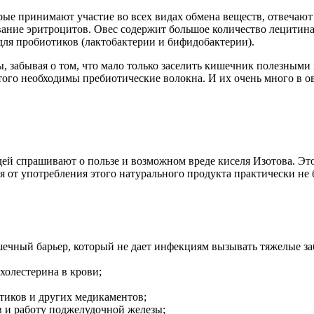
ые принимают участие во всех видах обмена веществ, отвечают 
ование эритроцитов. Овес содержит большое количество лецитин
для пробиотиков (лактобактерии и бифидобактерии).
 забывая о том, что мало только заселить кишечник полезным
ого необходимы пребиотические волокна. И их очень много в ов
дей спрашивают о пользе и возможном вреде киселя Изотова. Эт
вья от употребления этого натурального продукта практически 
чный барьер, который не дает инфекциям вызывать тяжелые за
холестерина в крови;
отиков и других медикаментов;
 и работу поджелудочной железы;