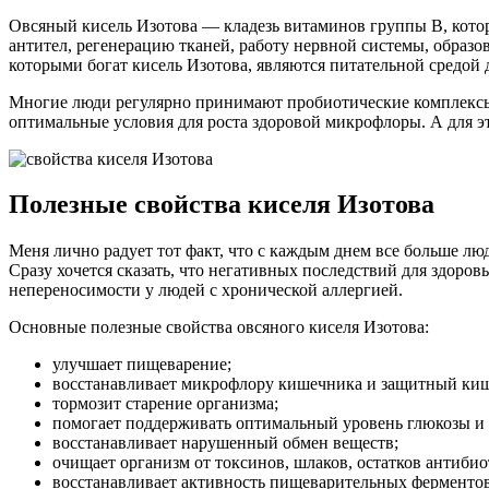
Овсяный кисель Изотова — кладезь витаминов группы В, котор
антител, регенерацию тканей, работу нервной системы, образ
которыми богат кисель Изотова, являются питательной средой 
Многие люди регулярно принимают пробиотические комплексы,
оптимальные условия для роста здоровой микрофлоры. А для эт
Полезные свойства киселя Изотова
Меня лично радует тот факт, что с каждым днем все больше лю
Сразу хочется сказать, что негативных последствий для здоро
непереносимости у людей с хронической аллергией.
Основные полезные свойства овсяного киселя Изотова:
улучшает пищеварение;
восстанавливает микрофлору кишечника и защитный кише
тормозит старение организма;
помогает поддерживать оптимальный уровень глюкозы и 
восстанавливает нарушенный обмен веществ;
очищает организм от токсинов, шлаков, остатков антиби
восстанавливает активность пищеварительных ферментов