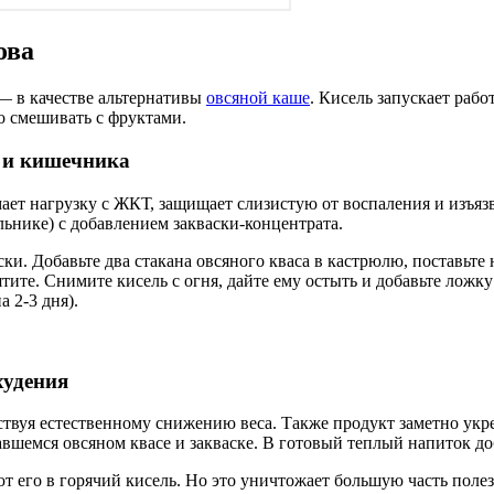
ова
 — в качестве альтернативы
овсяной каше
. Кисель запускает раб
о смешивать с фруктами.
а и кишечника
т нагрузку с ЖКТ, защищает слизистую от воспаления и изъязвл
льнике) с добавлением закваски-концентрата.
ки. Добавьте два стакана овсяного кваса в кастрюлю, поставьте н
тите. Снимите кисель с огня, дайте ему остыть и добавьте ложк
 2-3 дня).
худения
твуя естественному снижению веса. Также продукт заметно укр
авшемся овсяном квасе и закваске. В готовый теплый напиток до
т его в горячий кисель. Но это уничтожает большую часть полез