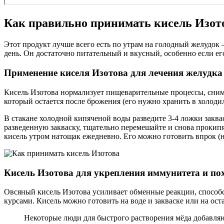
Как правильно принимать кисель Изот
Этот продукт лучше всего есть по утрам на голодный желудок
день. Он достаточно питательный и вкусный, особенно если ег
Применение киселя Изотова для лечения желудк
Кисель Изотова нормализует пищеварительные процессы, снимае
который остается после брожения (его нужно хранить в холоди
В стакане холодной кипяченой воды разведите 3-4 ложки заквас
разведенную закваску, тщательно перемешайте и снова прокипя
кисель утром натощак ежедневно. Его можно готовить впрок (на
Кисель Изотова для укрепления иммунитета и по
Овсяный кисель Изотова усиливает обменные реакции, способс
курсами. Кисель можно готовить на воде и закваске или на ост
Некоторые люди для быстрого растворения мёда добавляю