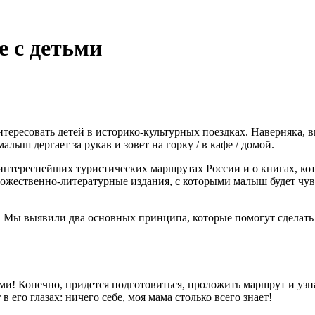
е с детьми
нтересовать детей в историко-культурных поездках. Наверняка, в
алыш дергает за рукав и зовет на горку / в кафе / домой.
х интереснейших туристических маршрутах России и о книгах, ко
художественно-литературные издания, с которыми малыш будет чу
. Мы выявили два основных принципа, которые помогут сделать п
ами! Конечно, придется подготовиться, проложить маршрут и уз
 его глазах: ничего себе, моя мама столько всего знает!