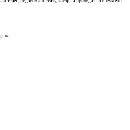
А интерес, подобно аппетиту, который приходит во время еды,
дках.