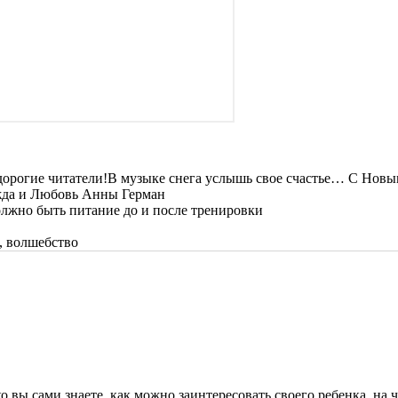
В музыке снега услышь свое счастье… С Новым
жда и Любовь Анны Герман
лжно быть питание до и после тренировки
о, волшебство
о вы сами знаете, как можно заинтересовать своего ребенка, на