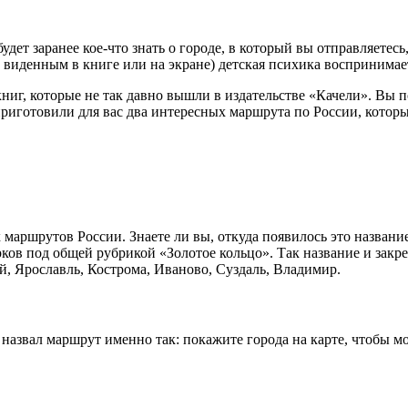
дет заранее кое-что знать о городе, в который вы отправляетесь
ы виденным в книге или на экране) детская психика воспринимае
ниг, которые не так давно вышли в издательстве «Качели». Вы п
риготовили для вас два интересных маршрута по России, которые
 маршрутов России. Знаете ли вы, откуда появилось это назван
ков под общей рубрикой «Золотое кольцо». Так название и закр
й, Ярославль, Кострома, Иваново, Суздаль, Владимир.
азвал маршрут именно так: покажите города на карте, чтобы м