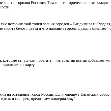
ое кольцо городов России». Там же – исторические вехи каждого
ности.
х с исторической точки зрения городов – Владимира и Суздаля, 
е ворота белого цвета и что название города Суздаль означает 
, которые вы успели посетить – интерактив всегда добавляет ж
 приклеить на карту.
ий на остальные город России. Если маршрут Казанский собор –
 вдоль и поперек, предлагаем альтернативу!