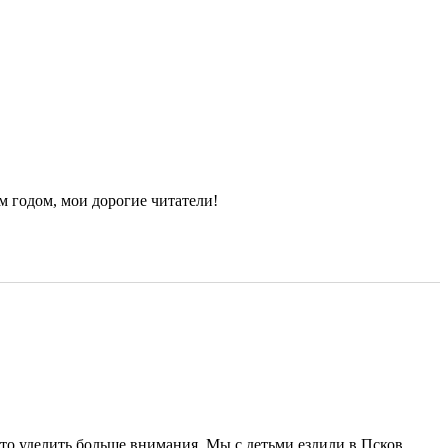
 годом, мои дорогие читатели!
 что уделить больше внимания. Мы с детьми ездили в Псков,