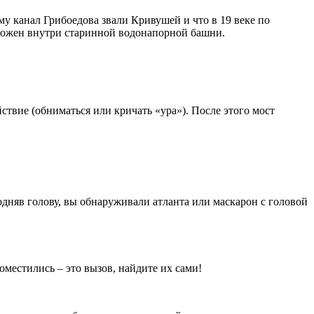
му канал Грибоедова звали Кривушей и что в 19 веке по
ложен внутри старинной водонапорной башни.
ствие (обниматься или кричать «ура»). После этого мост
подняв голову, вы обнаруживали атланта или маскарон с головой
поместились – это вызов, найдите их сами!