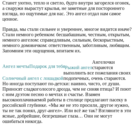
Станет уютно, тепло и светло, будто внутри загорелся огонек,
а снаружи вырастут крылья, не заметные для постороннего
взгляда, но ощутимые для нас. Это ангел отдал нам самое
ценное.
Правда, мы стали сильнее и увереннее, многое видится иначе?
Стали немного ребенком: бесшабашным, честным, открытым,
немного ангелом: справедливым, сильным, бескорыстным,
немного домовичком: ответственным, заботливым, любящим.
Запомним эти ощущения, впитаем их.
Ангелочки
Ангел мечты
Подарок для тебя
Рыжий ангел
стараются
выполнить все пожелания своих
Солнечный ангел с лошадкой
подопечных, очень стараются.
Но иногда поступают по-детски: наивно, чисто, от души.
Приносят сладкоголосого дрозда, чем не синяя птица? И поют
с ним дуэтом песню о мечтах и счастье. Взамен
высокооплачиваемой работы в столице предлагают пасеку в
российской глубинке. «Мы же не это просили, другое нужно,
ты не так понял, друг-ангел». Или всё же так? Взгляните в эти
ясные, добрейшие, безгрешные глаза… Они не могут
ошибаться никогда.