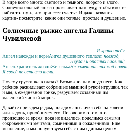
В мире всего много: светлого и темного, доброго и злого.
Солнечноголовый ангел протягивает нам руку, чтобы вместе
найти тот путь, что принесет счастье. И даже названия
картин- посмотрите, какие они теплые, простые и душевные.
Солнечные рыжие ангелы Галины
Чувиляевой
Я храню тебя
Ангел надежды и веры
Ангел душевного тепла
от невзгод,
Неудач и опасных падений;
Ангел-хранитель жизни
Жизелька
Не заметишь ты мой полет,
Я своей не оставлю тени.
Почему грустинка в глазах? Возможно, нам не до него. Как
ребенок раскидывает собранные маминой рукой игрушки, так
и мы, в ежедневной гонке, разрушаем созданный им
маленький чистый мирок.
Давайте присядем рядом, посадим ангелочка себе на колени
или ладонь, приобнимем его. Поговорим о том, что
произошло за время, пока не виделись, поделимся самыми
сокровенными мечтами, сомнениями и сожалениями. Ещё
мгновение, и мы почувствуем себя с ним единым целым.