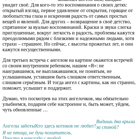
увидит своё. Для кого-то это воспоминания о своих детях:
открытый взгляд, первое удивление от открытия, горящие от
любопытства глаза и искренняя радость от самых простых
вещей и явлений. Для других – возвращение в своё детство,
спрятанное за вуалью воспоминаний. Краски и звуки слегка
приглушенные, вокруг легкость и радость, проблемы кажутся
преодолимыми рядом с близкими и надежными людьми, хотя
страхи – страшнее. Но сейчас, с высоты прожитых лет, и они
кажутся несущественными.
Для третьих встреча с ангелом на картине окажется встречей
со своим внутренним ребенком, нашим «Я»: не
наигравшимся, не выплакавшимся, не понятым, не
услышанным, уставшим быть слишком ответственным,
слишком серьёзным. И тогда ангел с картины, как ни странно,
поможет, услышит и поддержит.
Думаю, что посмотрев на этих ангелочков, мы обязательно
улыбнемся, подарим себе настроение и, быть может, уйдем,
чуть обновленные …
Видишь два крыла
Ангелы заботы
Кто здесь котиков не любит?
за спиной?
Я не птица, не душ похититель.
Просто я навсегда с тобой,