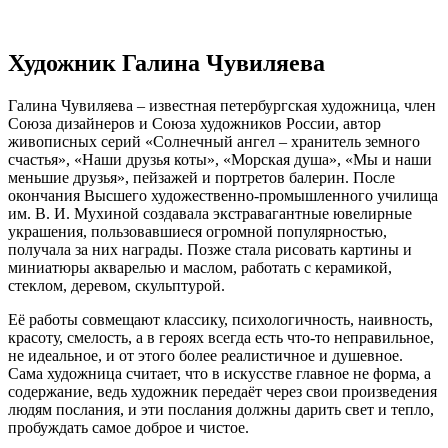
Художник Галина Чувиляева
Галина Чувиляева – известная петербургская художница, член
Союза дизайнеров и Союза художников России, автор
живописных серий «Солнечный ангел – хранитель земного
счастья», «Наши друзья коты», «Морская душа», «Мы и наши
меньшие друзья», пейзажей и портретов балерин. После
окончания Высшего художественно-промышленного училища
им. В. И. Мухиной создавала экстравагантные ювелирные
украшения, пользовавшиеся огромной популярностью,
получала за них награды. Позже стала рисовать картины и
миниатюры акварелью и маслом, работать с керамикой,
стеклом, деревом, скульптурой.
Её работы совмещают классику, психологичность, наивность,
красоту, смелость, а в героях всегда есть что-то неправильное,
не идеальное, и от этого более реалистичное и душевное.
Сама художница считает, что в искусстве главное не форма, а
содержание, ведь художник передаёт через свои произведения
людям послания, и эти послания должны дарить свет и тепло,
пробуждать самое доброе и чистое.