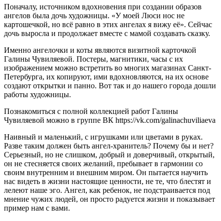
Поначалу, источником вдохновения при создании образов
ангелов была дочь художницы. «У моей Люси нос не
картошечкой, но всё равно в этих ангелах я вижу её». Сейчас
дочь выросла и продолжает вместе с мамой создавать сказку.
Именно ангелочки и коты являются визитной карточкой
Галины Чувиляевой. Постеры, магнитики, часы с их
изображением можно встретить во многих магазинах Санкт-
Петербурга, их копируют, ими вдохновляются, на их основе
создают открытки и панно. Вот так и до нашего города дошли
работы художницы.
Познакомиться с полной коллекцией работ Галины
Чувиляевой можно в группе ВК
https://vk.com/galinachuviliaeva
Наивный и маленький, с игрушками или цветами в руках.
Разве таким должен быть ангел-хранитель? Почему бы и нет?
Серьезный, но не слишком, добрый и доверчивый, открытый,
он не стесняется своих желаний, пребывает в гармонии со
своим внутренним и внешним миром. Он пытается научить
нас видеть в жизни настоящие ценности, не те, что блестят и
лелеют наше эго. Ангел, как ребенок, не подстраивается под
мнение чужих людей, он просто радуется жизни и показывает
пример нам с вами.