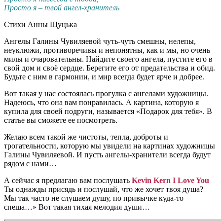
Просто я – твой ангел-хранитель
Стихи Анны Щуцька
Ангелы Галины Чувиляевой чуть-чуть смешны, нелепы,
неуклюжи, противоречивы и непонятны, как и мы, но очень
милы и очаровательны. Найдите своего ангела, пустите его в
свой дом и своё сердце. Берегите его от предательства и обид.
Будьте с ним в гармонии, и мир всегда будет ярче и добрее.
Вот такая у нас состоялась прогулка с ангелами художницы.
Надеюсь, что она вам понравилась. А картина, которую я
купила для своей подруги, называется «Подарок для тебя». В
статье вы сможете ее посмотреть.
Желаю всем такой же чистоты, тепла, доброты и
трогательности, которую мы увидели на картинах художницы
Галины Чувиляевой. И пусть ангелы-хранители всегда будут
рядом с нами…
А сейчас я предлагаю вам послушать
Kevin Kern I Love You
Ты однажды присядь и послушай, что же хочет твоя душа?
Мы так часто не слушаем душу, по привычке куда-то
спеша…» Вот такая тихая мелодия души…