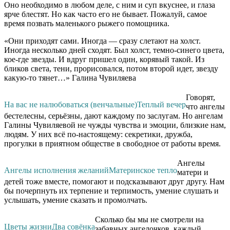
Оно необходимо в любом деле, с ним и суп вкуснее, и глаза
ярче блестят. Но как часто его не бывает. Пожалуй, самое
время позвать маленького рыжего помощника.
«Они приходят сами. Иногда — сразу слетают на холст.
Иногда несколько дней сходят. Был холст, темно-синего цвета,
кое-где звезды. И вдруг пришел один, корявый такой. Из
бликов света, тени, прорисовался, потом второй идет, звезду
какую-то тянет…» Галина Чувиляева
Говорят,
На вас не налюбоваться (венчальные)
Теплый вечер
что ангелы
бестелесны, серьёзны, дают каждому по заслугам. Но ангелам
Галины Чувиляевой не чужды чувства и эмоции, близкие нам,
людям. У них всё по-настоящему: секретики, дружба,
прогулки в приятном обществе в свободное от работы время.
Ангелы
Ангелы исполнения желаний
Материнское тепло
матери и
детей тоже вместе, помогают и подсказывают друг другу. Нам
бы почерпнуть их терпение и терпимость, умение слушать и
услышать, умение сказать и промолчать.
Сколько бы мы не смотрели на
Цветы жизни
Два совёнка
забавных ангелочков, каждый