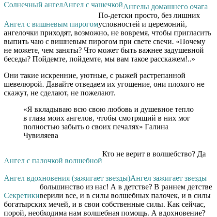
Солнечный ангел
Ангел с чашечкой
Ангелы домашнего очага
По-детски просто, без лишних
Ангел с вишневым пирогом
условностей и церемоний,
ангелочки приходят, возможно, не вовремя, чтобы пригласить
выпить чаю с вишневым пирогом при свете свечи. «Почему
не можете, чем заняты? Что может быть важнее задушевной
беседы? Пойдемте, пойдемте, мы вам такое расскажем!..»
Они такие искренние, уютные, с рыжей растрепанной
шевелюрой. Давайте отведаем их угощение, они плохого не
скажут, не сделают, не пожелают.
«Я вкладываю всю свою любовь и душевное тепло
в глаза моих ангелов, чтобы смотрящий в них мог
полностью забыть о своих печалях» Галина
Чувиляева
Кто не верит в волшебство? Да
Ангел с палочкой волшебной
Ангел вдохновения (зажигает звезды)
Ангел зажигает звезды
большинство из нас! А в детстве? В раннем детстве
Секретики
верили все, и в силы волшебных палочек, и в силы
богатырских мечей, и в свои собственные силы. Как сейчас,
порой, необходима нам волшебная помощь. А вдохновение?