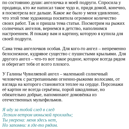
по состоянию души: ангелочка и моей подруги. Спросила у
продавца, кто же написал такое чудо и, придя домой, конечно,
я посмотрела все дальше. Какое же было у меня удивление,
что этой теме художница посвятила огромное количество
своих работ. Так и пришла тема статьи. Посмотрим на рыжих
солнечных ангелов, вернемся в детство, наполнимся
настроением. Я покажу вам и картину, которую я купила для
своей подруги.
Сама тема ангелочков особая. Для кого-то ангел – непременно
белоснежное, кудрявое существо с пушистыми крыльями. Для
другого ангел – что-то вот такое родное, которое всегда рядом
и оберегает тебя от всего плохого.
У Галины Чувиляевой ангел – маленький солнечный
человечек с растрепанными огненно-рыжими волосами, от
взгляда на которого становится теплее на сердце. Персонажи
её картин не всегда серьёзны, порой шкодливые, но
обязательно добрые, напоминают домовёнка из
отечественных мультфильмов.
Я иду за тобой след в след
Легким ветром июньской прохлады;
Ты уверена: меня здесь нет,
Но запомни: я где-то рядом.