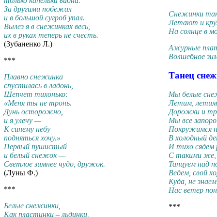
только капелька видна.
За другими побежал
Снежинки та
и в большой сугроб упал.
Летают и кр
Вылез я в снежинках весь,
На солнце в м
их в руках теперь не счесть.
(Зубаненко Л.)
Ажурные плат
Волшебное зим
***
Танец сне
Плавно снежинка
спустилась в ладонь,
Мы белые сне
Шепчет тихонько:
Летим, летим
«Меня ты не тронь.
Дорожки и тр
Дунь осторожно,
Мы все запор
и я улечу —
Покружимся н
К синему небу
В холодный де
подняться хочу.»
И тихо сядем 
Первый пушистый
С такими же, 
и белый снежок —
Танцуем над п
Светлое зимнее чудо, дружок.
Ведем, свой хо
(Луны Ф.)
Куда, не знаем
***
Нас ветер пон
Белые снежинки,
***
Как пластинки – льдинки,