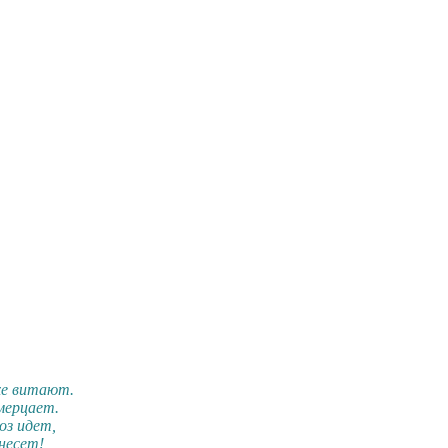
хе витают.
мерцает.
оз идет,
несет!