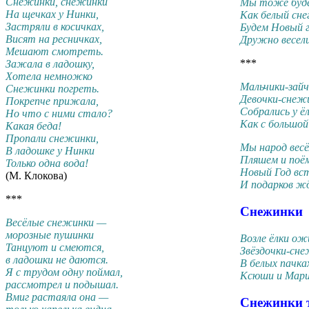
Снежинки, снежинки
Мы тоже буде
На щечках у Нинки,
Как белый сне
Застряли в косичках,
Будем Новый 
Висят на ресничках,
Дружно весел
Мешают смотреть.
***
Зажала в ладошку,
Хотела немножко
Мальчики-зайч
Снежинки погреть.
Девочки-снеж
Покрепче прижала,
Собрались у ёл
Но что с ними стало?
Как с большой
Какая беда!
Пропали снежинки,
Мы народ весё
В ладошке у Нинки
Пляшем и поё
Только одна вода!
Новый Год вс
(М. Клокова)
И подарков ж
***
Снежинки
Весёлые снежинки —
морозные пушинки
Возле ёлки ож
Танцуют и смеются,
Звёздочки-сне
в ладошки не даются.
В белых пачка
Я с трудом одну поймал,
Ксюши и Мари
рассмотрел и подышал.
Вмиг растаяла она —
Снежинки 