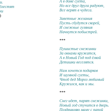
А в доме суета,
и.
Но все друг друга радуют,
 блестят
Все верят в чудеса.
ки
)
Заветные желания
Пусть сбудутся скорей,
И снежные гуляния
Начнутся побыстрей.
***
Пушистые снежинки
За окнами кружатся,
А в Новый Год под ёлкой
Детишки веселятся.
Нам хочется подарков
И шумной суеты,
Чтоб дед Мороз любимый
Кружился, как и мы.
***
Снег идет, парят снежинки,
Новый год стучится в дверь.
Поздравляю маму с папой