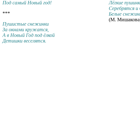
Под самый Новый год!
Лёгкие пушинк
Серебрятся и
***
Белые снежин
(М. Мишакова
Пушистые снежинки
За окнами кружатся,
А в Новый Год под ёлкой
Детишки веселятся.