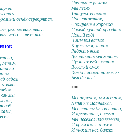
Платьице резном
Мы легко
нцуют:
Танцуем за окном.
ужатся,
Нас, снежинок,
орозный денёк серебрятся.
Собирает в хоровод
ья, резные косынки…
Самый лучший праздник
нее чудо – снежинки.
Новый год!
В зимнем вальсе
жинок
Кружимся, летим…
Радость всем
Доставить мы хотим.
жинки,
Пусть всегда звенит
, летим.
Веселый смех,
опинки
Когда падает на землю
ошим.
Белый снег!
ад садом
нь зимы
***
рядом
как мы.
Мы порхаем, мы летаем,
олями,
Ледяные мотыльки.
ровод,
Мы летаем белой стаей,
 сами,
И прозрачны, и легки.
есет.
Мы несемся над землею,
И кружимся, и поем,
И уносит нас далеко