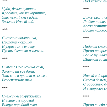
***
Под названием
Чудо, белые пушинки
***
Красота, как на картинке,
Это легкий снег идет,
Даже елки и 
Зазывая Новый год!
Любят в новый
Когда детишки
***
Водят хорово
Снежиночка-крошка,
***
Прилети к окошку.
И укрась мне ёлочку —
Падают снеж
Пусть блестят иголочки.
Прямо на крыл
Белые пушинк
***
Щиплют за ли
Сыпется снежок на елки,
***
Заметает все дома,
Это к нам пришла из сказки
Новый год при
Белоснежная зима.
Снегом белым
С радостью дл
***
И с морозом 
Снежинки закружились
***
И встали в хоровод
Вокруг нарядной елки
Прямо с неба 