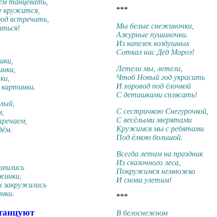
м танцевать,
***
г кружится,
год встречать,
Мы белые снежиночки,
иться!
Ажурные пушиночки.
Из капелек воздушных
Соткал нас Дед Мороз!
ики,
Летели мы, летели,
инки,
Чтоб Новый год украсить
ки,
И хоровод под ёлочкой
 картинки.
С детишками сплясать!
лый,
С сестричкою Снегурочкой,
м,
С весёлыми зверятами
тречаем,
Кружимся мы с ребятами
дём.
Под ёлкою большой.
Всегда летим на праздник
Из сказочного леса,
ивились
Покружимся немножко
жинки,
И снова улетим!
х закружились
нки.
***
танцуют
В белоснежном