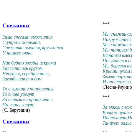
***
Снежинки
Мы снежинки,
Зима снегами вьюжится
Покружиться 
С утра и дотемна.
Мы снежинки-
Снежинки вьются, кружатся
Мы танцуем де
У нашего окна.
Встанем вмес
Получается с
Как будто звезды искрами
Мы деревья по
Рассыпались кругом.
Крыши пухом 
Несутся, серебристые,
Землю бархат
Заглядывают в дом.
И от стужи с
(Лесна-Раунио
То в комнату попросятся,
То снова убегут,
***
За стеклами проносятся,
На улицу зовут.
За окном снеж
(С. Баруздин)
Ковром пушис
Наступает Но
Снежинки
Танцует вальс