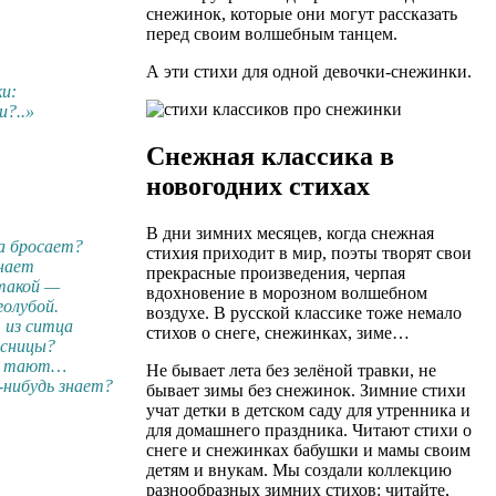
снежинок, которые они могут рассказать
перед своим волшебным танцем.
А эти стихи для одной девочки-снежинки.
и:
?..»
Снежная классика в
новогодних стихах
В дни зимних месяцев, когда снежная
а бросает?
стихия приходит в мир, поэты творят свои
знает
прекрасные произведения, черпая
 такой —
вдохновение в морозном волшебном
голубой.
воздухе. В русской классике тоже немало
 из ситца
стихов о снеге, снежинках, зиме…
есницы?
но тают…
Не бывает лета без зелёной травки, не
нибудь знает?
бывает зимы без снежинок. Зимние стихи
учат детки в детском саду для утренника и
для домашнего праздника. Читают стихи о
снеге и снежинках бабушки и мамы своим
детям и внукам. Мы создали коллекцию
разнообразных зимних стихов: читайте,