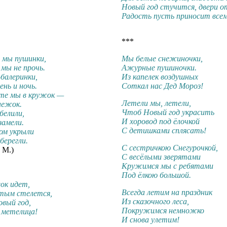
Новый год стучится, двери о
Радость пусть приносит всем 
***
 мы пушинки,
Мы белые снежиночки,
мы не прочь.
Ажурные пушиночки.
балеринки,
Из капелек воздушных
нь и ночь.
Соткал нас Дед Мороз!
те мы в кружок —
Летели мы, летели,
нежок.
Чтоб Новый год украсить
белили,
И хоровод под ёлочкой
замели.
С детишками сплясать!
ом укрыли
берегли.
С сестричкою Снегурочкой,
 М.)
С весёлыми зверятами
Кружимся мы с ребятами
Под ёлкою большой.
ок идет,
Всегда летим на праздник
тым стелется,
Из сказочного леса,
вый год,
Покружимся немножко
 метелица!
И снова улетим!