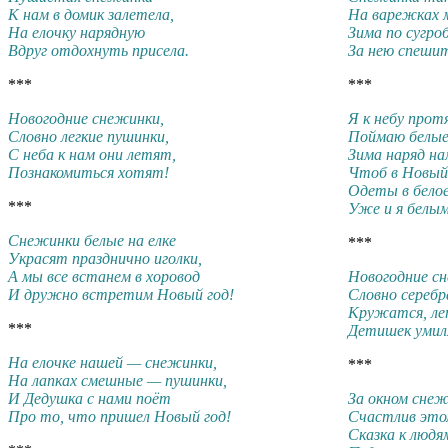
К нам в домик залетела,
На варежках 
На елочку нарядную
Зима по сугро
Вдруг отдохнуть присела.
За нею спеши
***
***
Новогодние снежинки,
Я к небу прот
Словно легкие пушинки,
Поймаю белые
С неба к нам они летят,
Зима наряд на
Познакомиться хотят!
Чтоб в Новый 
Одеты в белое
***
Уже и я белым
Снежинки белые на елке
***
Украсят празднично иголки,
А мы все встанем в хоровод
Новогодние с
И дружно встретим Новый год!
Словно серебр
Кружатся, л
***
Детишек умил
На елочке нашей — снежинки,
***
На лапках смешные — пушинки,
И Дедушка с нами поёт
За окном сне
Про то, что пришел Новый год!
Счастлив это
Сказка к людя