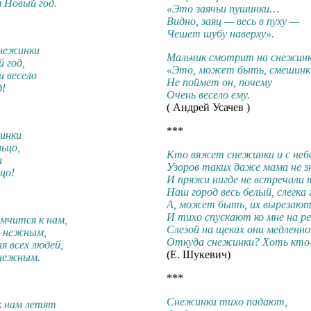
 Новый год.
«Это заячьи пушинки…
Видно, заяц — весь в пуху —
Чешет шубу наверху».
снежинки
Мальчик смотрит на снежинк
 год,
«Это, может быть, смешинки
 весело
Не поймет он, почему
д!
Очень весело ему.
( Андрей Усачев )
***
инки
ьцо,
Кто вяжет снежинки и с неб
и
Узоров таких даже мама не 
цо!
И пряжи нигде не встречали
Наш город весь белый, слегка 
А, может быть, их вырезают
И тихо спускают ко мне на р
мчится к нам,
Слезой на щеках они медлен
, нежным,
Откуда снежинки? Хоть кто-
я всех людей,
(Е. Шукевич)
снежным.
***
Снежинки тихо падают,
к нам летят