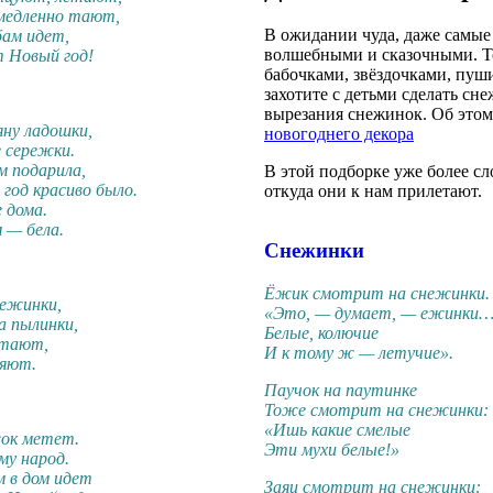
медленно тают,
В ожидании чуда, даже самые
бам идет,
волшебными и сказочными. Т
т Новый год!
бабочками, звёздочками, пуш
захотите с детьми сделать сн
вырезания снежинок. Об этом
яну ладошки,
новогоднего декора
 сережки.
м подарила,
В этой подборке уже более сл
год красиво было.
откуда они к нам прилетают.
 дома.
 — бела.
Снежинки
Ёжик смотрит на снежинки.
нежинки,
«Это, — думает, — ежинки
а пылинки,
Белые, колючие
етают,
И к тому ж — летучие».
яют.
Паучок на паутинке
Тоже смотрит на снежинки:
«Ишь какие смелые
жок метет.
Эти мухи белые!»
му народ.
м в дом идет
Заяц смотрит на снежинки: