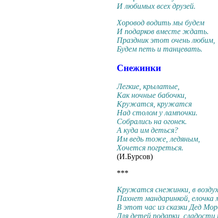
И любимых всех друзей.
Хоровод водить мы будем
И подарков вместе ждать.
Праздник этот очень любим,
Будем петь и танцевать.
Снежинки
Легкие, крылатые,
Как ночные бабочки,
Кружатся, кружатся
Над столом у лампочки.
Собрались на огонек.
А куда им деться?
Им ведь тоже, ледяным,
Хочется погреться.
(И.Бурсов)
***
Кружатся снежинки, в возду
Пахнет мандаринкой, елочка 
В этот час из сказки Дед Мор
Для детей подарки, сладости 