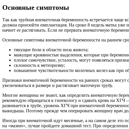
Основные симптомы
Так как трубная внематочная беременность встречается чаще вс
должна произойти имплантация. На сроке 8 недель матка уже на
начнет ее растягивать. Если не прервать внематочную беременно
Основные симптомы внематочной беременности на раннем сро
тянущие боли в области низа живота;
мажущие кровянистые выделения, которые при беременн
плохое самочувствие, усталость, могут появляться призна
склонность к метеоризму;
повышение чувствительности молочных желез как при о
Признаки внематочной беременности на ранних сроках могут от
увеличиваться в размере и растягивает маточную трубу.
Многие женщины не знают, как определить внематочную берем
рекомендую обращаться к гинекологу и сдавать кровь на ХГЧ 
развивается в трубе, уровень ХГЧ при внематочной беременнос
выкидыша. Поэтому прежде чем оперировать женщину врач долж
Иногда при внематочной идут месячные, а на самом деле это п
на «мазню», лучше пройдите домашний тест. При определении в