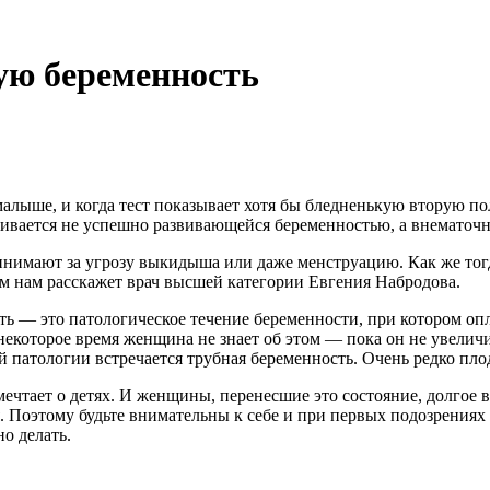
ую беременность
лыше, и когда тест показывает хотя бы бледненькую вторую поло
нчивается не успешно развивающейся беременностью, а внематочн
имают за угрозу выкидыша или даже менструацию. Как же тогда
м нам расскажет врач высшей категории Евгения Набродова.
ть — это патологическое течение беременности, при котором опл
некоторое время женщина не знает об этом — пока он не увеличит
й патологии встречается трубная беременность. Очень редко пл
мечтает о детях. И женщины, перенесшие это состояние, долгое 
я. Поэтому будьте внимательны к себе и при первых подозрениях
о делать.