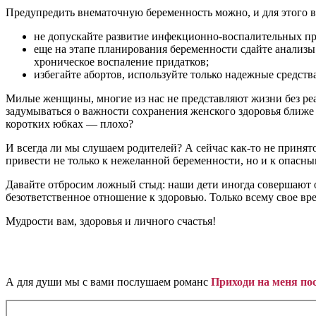
Предупредить внематочную беременность можно, и для этого 
не допускайте развитие инфекционно-воспалительных про
еще на этапе планирования беременности сдайте анализы
хроническое воспаление придатков;
избегайте абортов, используйте только надежные средст
Милые женщины, многие из нас не представляют жизни без реал
задумываться о важности сохранения женского здоровья ближе к
коротких юбках — плохо?
И всегда ли мы слушаем родителей? А сейчас как-то не принят
привести не только к нежеланной беременности, но и к опас
Давайте отбросим ложный стыд: наши дети иногда совершают ош
безответственное отношение к здоровью. Только всему свое вре
Мудрости вам, здоровья и личного счастья!
А для души мы с вами послушаем романс
Приходи на меня по