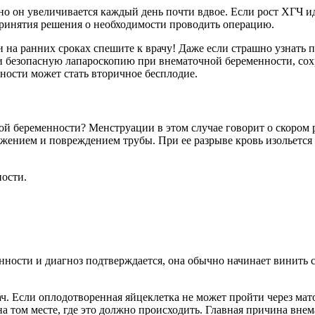
о он увеличивается каждый день почти вдвое. Если рост ХГЧ и
принятия решения о необходимости проводить операцию.
а ранних сроках спешите к врачу! Даже если страшно узнать пра
 и безопасную лапароскопию при внематочной беременности, со
ности может стать вторичное бесплодие.
й беременности? Менструации в этом случае говорит о скором 
яжением и повреждением трубы. При ее разрыве кровь изольется
ности.
ности и диагноз подтверждается, она обычно начинает винить 
 Если оплодотворенная яйцеклетка не может пройти через маточ
на том месте, где это должно происходить. Главная причина вн