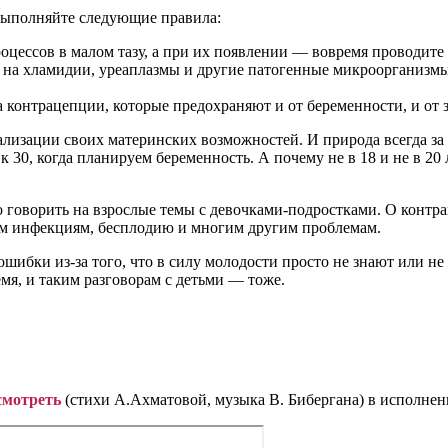
выполняйте следующие правила:
цессов в малом тазу, а при их появлении — вовремя проводите 
 на хламидии, уреаплазмы и другие патогенные микроорганизмы
ва контрацепции, которые предохраняют и от беременности, и о
изации своих материнских возможностей. И природа всегда за н
 30, когда планируем беременность. А почему не в 18 и не в 20
о говорить на взрослые темы с девочками-подростками. О контра
ным инфекциям, бесплодию и многим другим проблемам.
ибки из-за того, что в силу молодости просто не знают или не
мя, и таким разговорам с детьми — тоже.
смотреть
(стихи А.Ахматовой, музыка В. Бибергана) в исполне