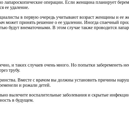
о лапароскопические операции. Если женщина планирует береме
я ее удаление.
циалисты в первую очередь учитывают возраст женщины и ее ж
ач может принять решение о ее удалении. Иногда спаечный проце
тью будут внематочными. В этом случае также проводится лапа
чно, и таких случаев очень много. Но попытки забеременеть не
рез трубу.
ринства. Вместе с врачом вы должны установить причины наруше
ременели и рожали детей.
ельно вылечите воспалительные заболевания и скрытые инфекции
ность в будущем.