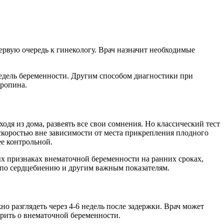
рвую очередь к гинекологу. Врач назначит необходимые
недель беременности. Другим способом диагностики при
тропина.
дя из дома, развеять все свои сомнения. Но классический тест
скоростью вне зависимости от места прикрепления плодного
ее контрольной.
вых признаках внематочной беременности на ранних сроках,
 по сердцебиению и другим важным показателям.
 разглядеть через 4-6 недель после задержки. Врач может
орить о внематочной беременности.