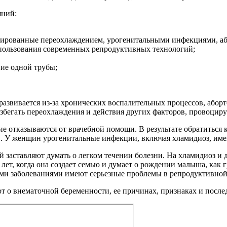
яний:
оцированные переохлаждением, урогенитальными инфекциями, а
спользования современных репродуктивных технологий;
ие одной трубы;
 развивается из-за хронических воспалительных процессов, абор
избегать переохлаждения и действия других факторов, провоцир
ие отказываются от врачебной помощи. В результате обратиться 
и. У женщин урогенитальные инфекции, включая хламидиоз, име
 заставляют думать о легком течении болезни. На хламидиоз и
лет, когда она создает семью и думает о рождении малыша, как 
 заболеваниями имеют серьезные проблемы в репродуктивной о
т о внематочной беременности, ее причинах, признаках и послед