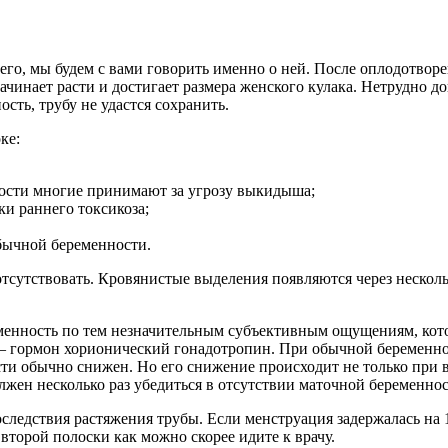
его, мы будем с вами говорить именно о ней. После оплодотворен
чинает расти и достигает размера женского кулака. Нетрудно до
сть, трубу не удастся сохранить.
ке:
ости многие принимают за угрозу выкидыша;
ки раннего токсикоза;
бычной беременности.
сутствовать. Кровянистые выделения появляются через нескольк
енность по тем незначительным субъективным ощущениям, кото
— гормон хорионический гонадотропин. При обычной беременнос
ти обычно снижен. Но его снижение происходит не только при в
ен несколько раз убедиться в отсутствии маточной беременнос
оследствия растяжения трубы. Если менструация задержалась на
торой полоски как можно скорее идите к врачу.