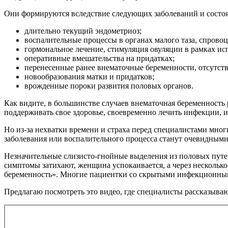
Они формируются вследствие следующих заболеваний и состо
длительно текущий эндометриоз;
воспалительные процессы в органах малого таза, спров
гормональное лечение, стимуляция овуляции в рамках и
оперативные вмешательства на придатках;
перенесенные ранее внематочные беременности, отсутств
новообразования матки и придатков;
врожденные пороки развития половых органов.
Как видите, в большинстве случаев внематочная беременность
поддерживать свое здоровье, своевременно лечить инфекции, 
Но из-за нехватки времени и страха перед специалистами мног
заболевания или воспалительного процесса станут очевидным
Незначительные слизисто-гнойные выделения из половых путей
симптомы затихают, женщина успокаивается, а через несколько 
беременность». Многие пациентки со скрытыми инфекционными
Предлагаю посмотреть это видео, где специалисты рассказываю