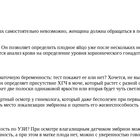
ах самостоятельно невозможно, женщина должна обращаться в пе
. Он позволяет определить плодное яйцо уже после нескольких 
тся анализ крови на определение уровня хорионического гонадо
очную беременность: тест покажет ее или нет? Хочется, не выхо
 определяет присутствие ХГЧ в моче, который растет с разной 
жет две полоски одинаковой яркости или вторая будет чуть светл
ндартный осмотр у гинеколога, который даже бесполезен при пер
ь место локализации эмбриона и оценить его жизнеспособность
ость по УЗИ? При осмотре влагалищным датчиком эмбрион можно
ность, а при этом в матке плода нет, можно с уверенностью гов