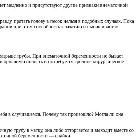
дет медленно и присутствуют другие признаки внематочной
вду, прятать голову в песок нельзя в подобных случаях. Пока
хранив при этом способность к зачатию и вынашиванию
разрыве трубы. При внематочной беременности не бывает
 в брюшную полость и потребуется срочное хирургическое
себя в случившемся. Почему так произошло? Могла ли она
ную трубу в матку, она либо отторгается и выходит вместе со
ематочной беременности — спайки.