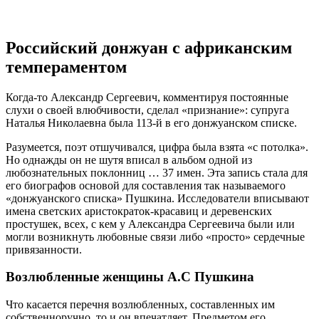
Российский донжуан с африканским
темпераментом
Когда-то Александр Сергеевич, комментируя постоянные
слухи о своей влюбчивости, сделал «признание»: супруга
Наталья Николаевна была 113-й в его донжуанском списке.
Разумеется, поэт отшучивался, цифра была взята «с потолка».
Но однажды он не шутя вписал в альбом одной из
любознательных поклонниц … 37 имен. Эта запись стала для
его биографов основой для составления так называемого
«донжуанского списка» Пушкина. Исследователи вписывают
имена светских аристократок-красавиц и деревенских
простушек, всех, с кем у Александра Сергеевича были или
могли возникнуть любовные связи либо «просто» сердечные
привязанности.
Возлюбленные женщины А.С Пушкина
Что касается перечня возлюбленных, составленных им
собственноручно, то и он впечатляет. Предметом его