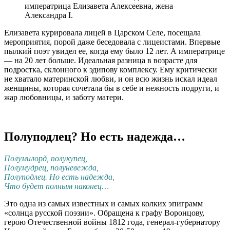
императрица Елизавета Алексеевна, жена
Александра I.
Елизавета курировала лицей в Царском Селе, посещала
мероприятия, порой даже беседовала с лицеистами. Впервые
пылкий поэт увидел ее, когда ему было 12 лет. А императрице
— на 20 лет больше. Идеальная разница в возрасте для
подростка, склонного к эдипову комплексу. Ему критически
не хватало материнской любви, и он всю жизнь искал идеал
женщины, которая сочетала бы в себе и нежность подруги, и
жар любовницы, и заботу матери.
Полуподлец? Но есть надежда…
Полумилорд, полукупец,
Полумудрец, полуневежда,
Полуподлец. Но есть надежда,
Что будет полным наконец…
Это одна из самых известных и самых колких эпиграмм
«солнца русской поэзии». Обращена к графу Воронцову,
герою Отечественной войны 1812 года, генерал-губернатору