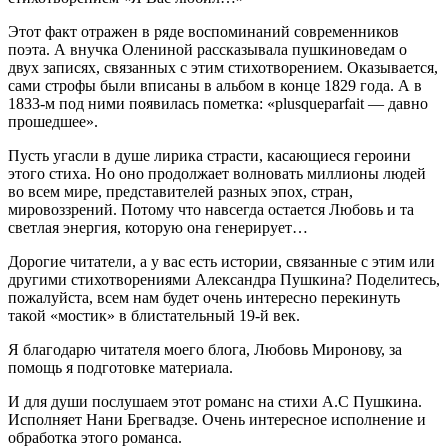
Этот факт отражен в ряде воспоминаний современников
поэта. А внучка Олениной рассказывала пушкиноведам о
двух записях, связанных с этим стихотворением. Оказывается,
сами строфы были вписаны в альбом в конце 1829 года. А в
1833-м под ними появилась пометка: «plusqueparfait — давно
прошедшее».
Пусть угасли в душе лирика страсти, касающиеся героини
этого стиха. Но оно продолжает волновать миллионы людей
во всем мире, представителей разных эпох, стран,
мировоззрений. Потому что навсегда остается Любовь и та
светлая энергия, которую она генерирует…
Дорогие читатели, а у вас есть истории, связанные с этим или
другими стихотворениями Александра Пушкина? Поделитесь,
пожалуйста, всем нам будет очень интересно перекинуть
такой «мостик» в блистательный 19-й век.
Я благодарю читателя моего блога, Любовь Миронову, за
помощь я подготовке материала.
И для души послушаем этот романс на стихи А.С Пушкина.
Исполняет Нани Брегвадзе. Очень интересное исполнение и
обработка этого романса.