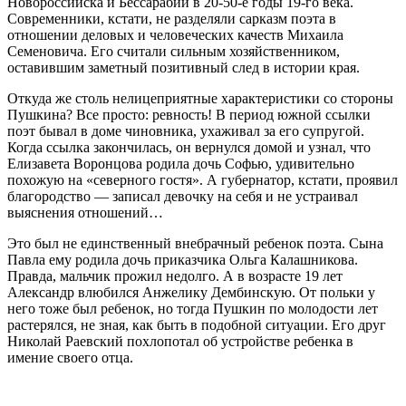
Новороссийска и Бессарабии в 20-50-е годы 19-го века.
Современники, кстати, не разделяли сарказм поэта в
отношении деловых и человеческих качеств Михаила
Семеновича. Его считали сильным хозяйственником,
оставившим заметный позитивный след в истории края.
Откуда же столь нелицеприятные характеристики со стороны
Пушкина? Все просто: ревность! В период южной ссылки
поэт бывал в доме чиновника, ухаживал за его супругой.
Когда ссылка закончилась, он вернулся домой и узнал, что
Елизавета Воронцова родила дочь Софью, удивительно
похожую на «северного гостя». А губернатор, кстати, проявил
благородство — записал девочку на себя и не устраивал
выяснения отношений…
Это был не единственный внебрачный ребенок поэта. Сына
Павла ему родила дочь приказчика Ольга Калашникова.
Правда, мальчик прожил недолго. А в возрасте 19 лет
Александр влюбился Анжелику Дембинскую. От польки у
него тоже был ребенок, но тогда Пушкин по молодости лет
растерялся, не зная, как быть в подобной ситуации. Его друг
Николай Раевский похлопотал об устройстве ребенка в
имение своего отца.