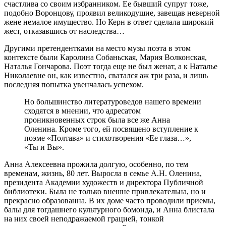
счастлива со своим избранником. Ее бывший супруг тоже,
подобно Воронцову, проявил великодушие, завещав неверной
жене немалое имущество. Но Керн в ответ сделала широкий
жест, отказавшись от наследства…
Другими претендентками на место музы поэта в этом
контексте были Каролина Собаньская, Мария Волконская,
Наталья Гончарова. Поэт тогда еще не был женат, а к Наталье
Николаевне он, как известно, сватался аж три раза, и лишь
последняя попытка увенчалась успехом.
Но большинство литературоведов нашего времени
сходятся в мнении, что адресатом
проникновенных строк была все же Анна
Оленина. Кроме того, ей посвящено вступление к
поэме «Полтава» и стихотворения «Ее глаза…»,
«Ты и Вы».
Анна Алексеевна прожила долгую, особенно, по тем
временам, жизнь, 80 лет. Выросла в семье А.Н. Оленина,
президента Академии художеств и директора Публичной
библиотеки. Была не только внешне привлекательна, но и
прекрасно образованна. В их доме часто проводили приемы,
балы для тогдашнего культурного бомонда, и Анна блистала
на них своей неподражаемой грацией, тонкой