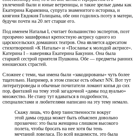
увлечений были и юные ветреницы, и такие зрелые дамы как
Екатерина Карамзина, супруга знаменитого историка, и
княгиня Евдокия Голицына, обе они годились поэту в матери,
будучи почти на 20 лет старше его.
Под именем Наталья I, считает большинство экспертов, поэт
прозрачно зашифровал крепостную актрису одного из
царскосельских домашних театров. Она является адресатом
стихотворений «К Наталье» и «Посланье к молодой актрисе».
Катерина I – наверняка Екатерина Бакунин. Она была
старшей сестрой приятеля Пушкина. Обе — предметы ранних
юношеских страстей.
Сложнее с теми, чьи имена были «закодированы» чуть более
тщательно. Например, в этом списке есть объект NN. Вот тут
литературоведы и обычные почитатели ломают копья до сих
пор, фантазий на тему этой загадочной «дамы под вуалью»
множество. Не стану тут вдаваться в подробности,
специалистами и любителями написано на эту тему немало.
Скажу лишь, что флер таинственности вокруг
этой дамы сердца может быть объяснен довольно
прозаично: это была женщина слишком высокого
полета, чтобы бросать на нее хотя бы тень
мечтаний ловеласа. По всей видимости, это была