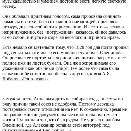
музыкальностью и умением достойно вести легкую светскую
беседу.
Она обладала приятным голосом, сама пробовала сочинять
романсы и стихи, была отчаянной наездницей, проявляла
незаурядные способности к рисованию. И все это — легко и
непринужденно, без «погружения», казалось, ей все давалось
само собой, ничуть не омрачая веселого и игривого нрава.
Есть немало свидетельств тому, что 1828 год для поэта прошел
под сенью захватившего его мощного чувства к Олениной.
Он рисовал ее портреты в черновиках, писал анаграммы и ее
полное имя на листах бумаги. Она же воспринимала его
ухаживания как обычный флирт. Тем более что сама была
серьезно и безответно влюблена в другого, князя А.Я.
Лобанова-Ростовского.
Замуж за поэта Анна выходить не собиралась, да и семья по
ряду причин такой союз не одобряла. Поэтому девушка
постаралась свести отношения на нет. К сожалению, время не
пощадило многие документальные свидетельства тех лет
жизни Пушкина и тех, кто был рядом. Не уцелел и альбом
Олениной, где Александр оставил свой автограф под
стихотворением «Я Вас любил…»