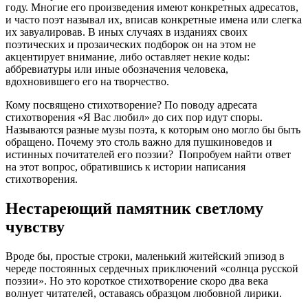
году. Многие его произведения имеют конкретных адресатов,
и часто поэт называл их, вписав конкретные имена или слегка
их завуалировав. В иных случаях в изданиях своих
поэтических и прозаических подборок он на этом не
акцентирует внимание, либо оставляет некие коды:
аббревиатуры или иные обозначения человека,
вдохновившего его на творчество.
Кому посвящено стихотворение? По поводу адресата
стихотворения «Я Вас любил» до сих пор идут споры.
Называются разные музы поэта, к которым оно могло бы быть
обращено. Почему это столь важно для пушкиноведов и
истинных почитателей его поэзии? Попробуем найти ответ
на этот вопрос, обратившись к истории написания
стихотворения.
Нестареющий памятник светлому
чувству
Вроде бы, простые строки, маленький житейский эпизод в
череде постоянных сердечных приключений «солнца русской
поэзии». Но это короткое стихотворение скоро два века
волнует читателей, оставаясь образцом любовной лирики.