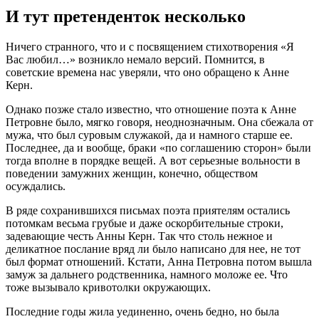
И тут претенденток несколько
Ничего странного, что и с посвящением стихотворения «Я
Вас любил…» возникло немало версий. Помнится, в
советские времена нас уверяли, что оно обращено к Анне
Керн.
Однако позже стало известно, что отношение поэта к Анне
Петровне было, мягко говоря, неоднозначным. Она сбежала от
мужа, что был суровым служакой, да и намного старше ее.
Последнее, да и вообще, браки «по соглашению сторон» были
тогда вполне в порядке вещей. А вот серьезные вольности в
поведении замужних женщин, конечно, обществом
осуждались.
В ряде сохранившихся письмах поэта приятелям остались
потомкам весьма грубые и даже оскорбительные строки,
задевающие честь Анны Керн. Так что столь нежное и
деликатное послание вряд ли было написано для нее, не тот
был формат отношений. Кстати, Анна Петровна потом вышла
замуж за дальнего родственника, намного моложе ее. Что
тоже вызывало кривотолки окружающих.
Последние годы жила уединенно, очень бедно, но была