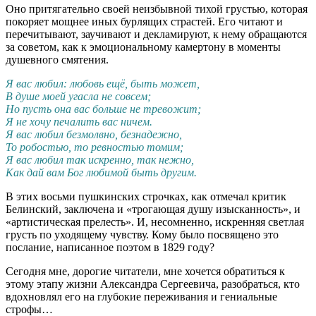
Оно притягательно своей неизбывной тихой грустью, которая
покоряет мощнее иных бурлящих страстей. Его читают и
перечитывают, заучивают и декламируют, к нему обращаются
за советом, как к эмоциональному камертону в моменты
душевного смятения.
Я вас любил: любовь ещё, быть может,
В душе моей угасла не совсем;
Но пусть она вас больше не тревожит;
Я не хочу печалить вас ничем.
Я вас любил безмолвно, безнадежно,
То робостью, то ревностью томим;
Я вас любил так искренно, так нежно,
Как дай вам Бог любимой быть другим.
В этих восьми пушкинских строчках, как отмечал критик
Белинский, заключена и «трогающая душу изысканность», и
«артистическая прелесть». И, несомненно, искренняя светлая
грусть по уходящему чувству. Кому было посвящено это
послание, написанное поэтом в 1829 году?
Сегодня мне, дорогие читатели, мне хочется обратиться к
этому этапу жизни Александра Сергеевича, разобраться, кто
вдохновлял его на глубокие переживания и гениальные
строфы…