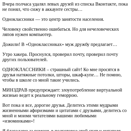
Вчера полчаса удалял левых друзей из списка Вконтакте, пока
не понял, что сижу в аккаунте сестры…
Одноклассники — это центр занятости населения.
Человеку свойственно ошибаться. Но для нечеловеческих
ляпов нужен компьютер.
Дожили! В «Одноклассниках» муж дружбу предлагает…
Утро хакера. Проснулся, проверил почту, проверил почту
других пользователей.
ОДНОКЛАССНИКИ – страшный сайт! Ко мне просятся в
друзья натяжные потолки, шторы, шкаф-купе… Не помню,
чтобы в школе со мной такие учились.
МИНЗДРАВ предупреждает: злоупотребление виртуальной
жизнью ведет к реальному геморрою.
Вот пока и все, дорогие друзья. Делитесь этими мудрыми
жизненными афоризмами и цитатами с друзьями, делитесь со
мной и моими читателями вашими любимыми
«изюминками»!
Я благодарю за помощь в подготовке этой статьи читателя