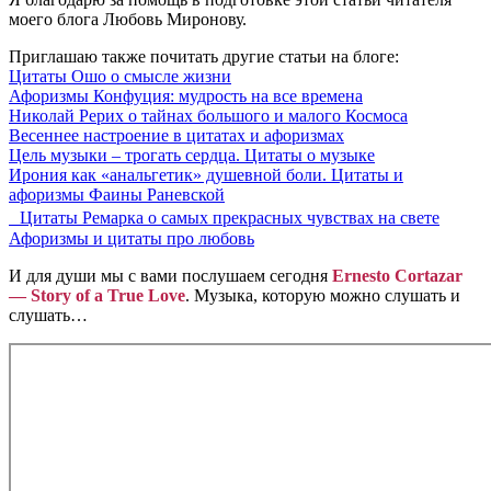
моего блога Любовь Миронову.
Приглашаю также почитать другие статьи на блоге:
Цитаты Ошо о смысле жизни
Афоризмы Конфуция: мудрость на все времена
Николай Рерих о тайнах большого и малого Космоса
Весеннее настроение в цитатах и афоризмах
Цель музыки – трогать сердца. Цитаты о музыке
Ирония как «анальгетик» душевной боли. Цитаты и
афоризмы Фаины Раневской
Цитаты Ремарка о самых прекрасных чувствах на свете
Афоризмы и цитаты про любовь
И для души мы с вами послушаем сегодня
Ernesto Cortazar
— Story of a True Love
. Музыка, которую можно слушать и
слушать…