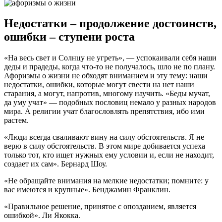
Недостатки – продолжение достоинств,
ошибки – ступени роста
«На весь свет и Солнцу не угреть», — успокаивали себя наши
деды и прадеды, когда что-то не получалось, шло не по плану.
Афоризмы о жизни не обходят вниманием и эту тему: наши
недостатки, ошибки, которые могут свести на нет наши
старания, а могут, напротив, многому научить. «Беды мучат,
да уму учат» — подобных пословиц немало у разных народов
мира. А религии учат благословлять препятствия, ибо ими
растем.
«Люди всегда сваливают вину на силу обстоятельств. Я не
верю в силу обстоятельств. В этом мире добивается успеха
только тот, кто ищет нужных ему условии и, если не находит,
создает их сам». Бернард Шоу.
«Не обращайте внимания на мелкие недостатки; помните: у
вас имеются и крупные». Бенджамин Франклин.
«Правильное решение, принятое с опозданием, является
ошибкой». Ли Якокка.