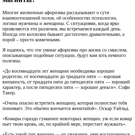
Многие жизненные афоризмы рассказывают о сути
взаимоотношений полов, об особенностях психологии,
логики мужчины и женщины. С ситуациями, когда ярко
проявляются эти различия, мы встречаемся каждый день.
Иногда эти коллизии бывают достаточно драматичными, а
порой – просто комичными.
Я надеюсь, что эти умные афоризмы про жизнь со смыслом,
описывающие подобные ситуации, будут вам хоть немного
полезны.
«До восемнадцати лет женщине необходимы хорошие
родители, от восемнадцати до тридцати пяти — хорошая
внешность, от тридцати пяти до пятидесяти пяти — хороший
характер, а после пятидесяти пяти — хорошие деньги». Софи
Такер.
«Очень опасно встретить женщину, которая полностью тебя
понимает. Это обычно кончается женитьбой». Оскар Уайльд.
«Комары гораздо гуманнее некоторых женщин, уж если комар
пьет твою кровь, он, по крайней мере, перестает жужжать».
«Есть такой тип женщин — их уважаешь, ими восхищаешься,