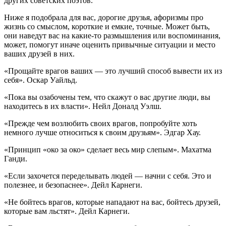
других советских поэтов.
Ниже я подобрала для вас, дорогие друзья, афоризмы про
жизнь со смыслом, короткие и емкие, точные. Может быть,
они наведут вас на какие-то размышления или воспоминания,
может, помогут иначе оценить привычные ситуации и место
ваших друзей в них.
«Прощайте врагов ваших — это лучший способ вывести их из
себя». Оскар Уайльд.
«Пока вы озабочены тем, что скажут о вас другие люди, вы
находитесь в их власти». Нейл Доналд Уэлш.
«Прежде чем возлюбить своих врагов, попробуйте хоть
немного лучше относиться к своим друзьям». Эдгар Хау.
«Принцип «око за око» сделает весь мир слепым». Махатма
Ганди.
«Если захочется переделывать людей — начни с себя. Это и
полезнее, и безопаснее». Дейл Карнеги.
«Не бойтесь врагов, которые нападают на вас, бойтесь друзей,
которые вам льстят». Дейл Карнеги.