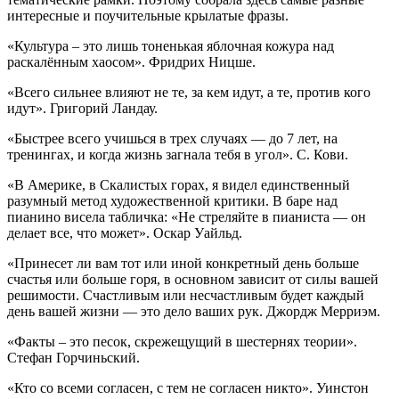
интересные и поучительные крылатые фразы.
«Культура – это лишь тоненькая яблочная кожура над
раскалённым хаосом». Фридрих Ницше.
«Всего сильнее влияют не те, за кем идут, а те, против кого
идут». Григорий Ландау.
«Быстрее всего учишься в трех случаях — до 7 лет, на
тренингах, и когда жизнь загнала тебя в угол». С. Кови.
«В Америке, в Скалистых горах, я видел единственный
разумный метод художественной критики. В баре над
пианино висела табличка: «Не стреляйте в пианиста — он
делает все, что может». Оскар Уайльд.
«Принесет ли вам тот или иной конкретный день больше
счастья или больше горя, в основном зависит от силы вашей
решимости. Счастливым или несчастливым будет каждый
день вашей жизни — это дело ваших рук. Джордж Мерриэм.
«Факты – это песок, скрежещущий в шестернях теории».
Стефан Горчиньский.
«Кто со всеми согласен, с тем не согласен никто». Уинстон