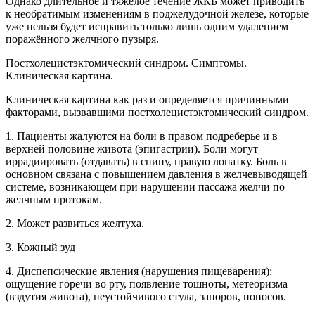
Однако длительное и тяжелое течение ЖКБ может приводить
к необратимым изменениям в поджелудочной железе, которые
уже нельзя будет исправить только лишь одним удалением
поражённого желчного пузыря.
Постхолецистэктомический синдром. Симптомы.
Клиническая картина.
Клиническая картина как раз и определяется причинными
факторами, вызвавшими постхолецистэктомический синдром.
1. Пациенты жалуются на боли в правом подреберье и в
верхней половине живота (эпигастрии). Боли могут
иррадиировать (отдавать) в спину, правую лопатку. Боль в
основном связана с повышением давления в желчевыводящей
системе, возникающем при нарушении пассажа желчи по
желчным протокам.
2. Может развиться желтуха.
3. Кожный зуд
4. Диспепсические явления (нарушения пищеварения):
ощущение горечи во рту, появление тошноты, метеоризма
(вздутия живота), неустойчивого стула, запоров, поносов.