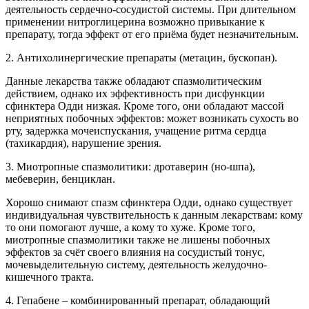
деятельность сердечно-сосудистой системы. При длительном
применении нитроглицерина возможно привыкание к
препарату, тогда эффект от его приёма будет незначительным.
2. Антихолинергические препараты (метацин, бускопан).
Данные лекарства также обладают спазмолитическим
действием, однако их эффективность при дисфункции
сфинктера Одди низкая. Кроме того, они обладают массой
неприятных побочных эффектов: может возникать сухость во
рту, задержка мочеиспускания, учащение ритма сердца
(тахикардия), нарушение зрения.
3. Миотропные спазмолитики: дротаверин (но-шпа),
мебеверин, бенциклан.
Хорошо снимают спазм сфинктера Одди, однако существует
индивидуальная чувствительность к данным лекарствам: кому
то они помогают лучше, а кому то хуже. Кроме того,
миотропные спазмолитики также не лишены побочных
эффектов за счёт своего влияния на сосудистый тонус,
мочевыделительную систему, деятельность желудочно-
кишечного тракта.
4. Гепабене – комбинированный препарат, обладающий