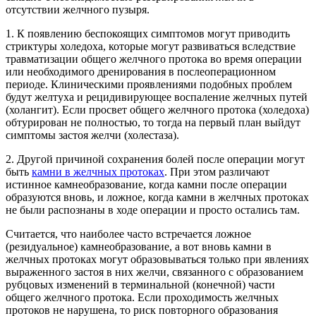
отсутствии желчного пузыря.
1. К появлению беспокоящих симптомов могут приводить
стриктуры холедоха, которые могут развиваться вследствие
травматизации общего желчного протока во время операции
или необходимого дренирования в послеоперационном
периоде. Клиническими проявлениями подобных проблем
будут желтуха и рецидивирующее воспаление желчных путей
(холангит). Если просвет общего желчного протока (холедоха)
обтурирован не полностью, то тогда на первый план выйдут
симптомы застоя желчи (холестаза).
2. Другой причиной сохранения болей после операции могут
быть
камни в желчных протоках
. При этом различают
истинное камнеобразование, когда камни после операции
образуются вновь, и ложное, когда камни в желчных протоках
не были распознаны в ходе операции и просто остались там.
Считается, что наиболее часто встречается ложное
(резидуальное) камнеобразование, а вот вновь камни в
желчных протоках могут образовываться только при явлениях
выраженного застоя в них желчи, связанного с образованием
рубцовых изменений в терминальной (конечной) части
общего желчного протока. Если проходимость желчных
протоков не нарушена, то риск повторного образования