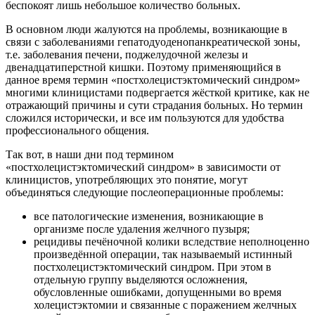
беспокоят лишь небольшое количество больных.
В основном люди жалуются на проблемы, возникающие в
связи с заболеваниями гепатодуоденопанкреатической зоны,
т.е. заболевания печени, поджелудочной железы и
двенадцатиперстной кишки. Поэтому применяющийся в
данное время термин «постхолецистэктомический синдром»
многими клиницистами подвергается жёсткой критике, как не
отражающий причины и сути страдания больных. Но термин
сложился исторически, и все им пользуются для удобства
профессионального общения.
Так вот, в наши дни под термином
«постхолецистэктомический синдром» в зависимости от
клиницистов, употребляющих это понятие, могут
объединяться следующие послеоперационные проблемы:
все патологические изменения, возникающие в
организме после удаления желчного пузыря;
рецидивы печёночной колики вследствие неполноценно
произведённой операции, так называемый истинный
постхолецистэктомический синдром. При этом в
отдельную группу выделяются осложнения,
обусловленные ошибками, допущенными во время
холецистэктомии и связанные с поражением желчных