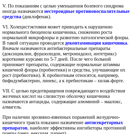
V. По показаниям с целью уменьшения болевого синдрома
иногда назначаются
нестероидные противовоспалительные
средства
(диклофенак).
VI. Холецистэктомия может приводить к нарушению
нормального биоценоза кишечника, снижению роста
нормальной микрофлоры и развитию патологической флоры.
В такой ситуации проводится
деконтаминация кишечника
.
Вначале назначаются антибактериальные препараты
(доксициклин, фуразолидон, метронидазол, интетрикс)
короткими курсами по 5-7 дней. После чего больной
принимает препараты, содержащие нормальные штаммы
кишечной флоры (пробиотики) и средства, улучшающие их
рост (пребиотики). К пробиотикам относятся, например,
бифидумбактерин, линекс, а к пребиотикам – хилак-форте.
VII. C целью предотвращения повреждающего воздействия
желчных кислот на слизистую оболочку кишечника
назначаются антациды, содержащие алюминий – маалокс,
алмагель.
При наличии эрозивно-язвенных поражений желудочно-
кишечного тракта показано назначение
антисекреторных
препаратов
, наиболее эффективны ингибиторы протонной
помпы (омез, нексиум, париет).