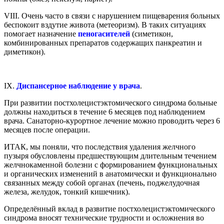
VIII. Очень часто в связи с нарушением пищеварения больных
беспокоит вздутие живота (метеоризм). В таких ситуациях
помогает назначение
пеногасителей
(симетикон,
комбинированных препаратов содержащих панкреатин и
диметикон).
IX.
Диспансерное наблюдение у врача
.
При развитии постхолецистэктомического синдрома больные
должны находиться в течение 6 месяцев под наблюдением
врача. Санаторно-курортное лечение можно проводить через 6
месяцев после операции.
ИТАК, мы поняли, что последствия удаления желчного
пузыря обусловлены предшествующим длительным течением
желчнокаменной болезни с формированием функциональных
и органических изменений в анатомически и функционально
связанных между собой органах (печень, поджелудочная
железа, желудок, тонкий кишечник).
Определённый вклад в развитие постхолецистэктомического
синдрома вносят технические трудности и осложнения во