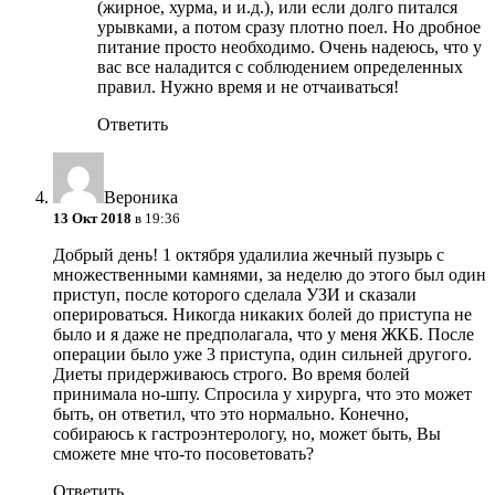
(жирное, хурма, и и.д.), или если долго питался
урывками, а потом сразу плотно поел. Но дробное
питание просто необходимо. Очень надеюсь, что у
вас все наладится с соблюдением определенных
правил. Нужно время и не отчаиваться!
Ответить
Вероника
13 Окт 2018
в 19:36
Добрый день! 1 октября удалилиа жечный пузырь с
множественными камнями, за неделю до этого был один
приступ, после которого сделала УЗИ и сказали
оперироваться. Никогда никаких болей до приступа не
было и я даже не предполагала, что у меня ЖКБ. После
операции было уже 3 приступа, один сильней другого.
Диеты придерживаюсь строго. Во время болей
принимала но-шпу. Спросила у хирурга, что это может
быть, он ответил, что это нормально. Конечно,
собираюсь к гастроэнтерологу, но, может быть, Вы
сможете мне что-то посоветовать?
Ответить