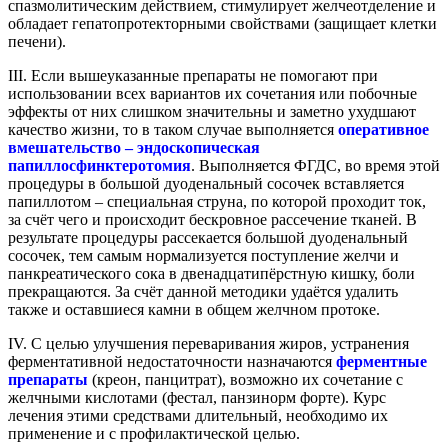
спазмолитическим действием, стимулирует желчеотделение и
обладает гепатопротекторными свойствами (защищает клетки
печени).
III. Если вышеуказанные препараты не помогают при
использовании всех вариантов их сочетания или побочные
эффекты от них слишком значительны и заметно ухудшают
качество жизни, то в таком случае выполняется
оперативное
вмешательство – эндоскопическая
папиллосфинктеротомия
. Выполняется ФГДС, во время этой
процедуры в большой дуоденальный сосочек вставляется
папиллотом – специальная струна, по которой проходит ток,
за счёт чего и происходит бескровное рассечение тканей. В
результате процедуры рассекается большой дуоденальный
сосочек, тем самым нормализуется поступление желчи и
панкреатического сока в двенадцатипёрстную кишку, боли
прекращаются. За счёт данной методики удаётся удалить
также и оставшиеся камни в общем желчном протоке.
IV. С целью улучшения переваривания жиров, устранения
ферментативной недостаточности назначаются
ферментные
препараты
(креон, панцитрат), возможно их сочетание с
желчными кислотами (фестал, панзинорм форте). Курс
лечения этими средствами длительный, необходимо их
применение и с профилактической целью.