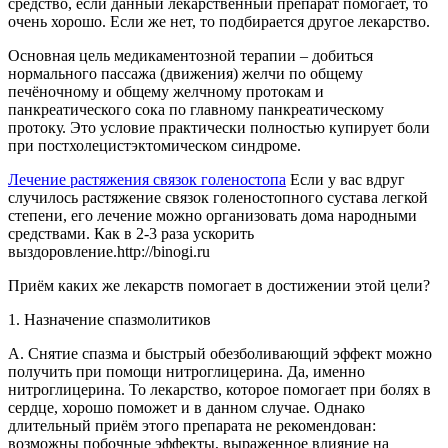
средство, если данный лекарственный препарат помогает, то
очень хорошо. Если же нет, то подбирается другое лекарство.
Основная цель медикаментозной терапии – добиться
нормального пассажа (движения) желчи по общему
печёночному и общему желчному протокам и
панкреатического сока по главному панкреатическому
протоку. Это условие практически полностью купирует боли
при постхолецистэктомическом синдроме.
Лечение растяжения связок голеностопа
Если у вас вдруг
случилось растяжение связок голеностопного сустава легкой
степени, его лечение можно организовать дома народными
средствами. Как в 2-3 раза ускорить
выздоровление.
http://binogi.ru
Приём каких же лекарств помогает в достижении этой цели?
1. Назначение спазмолитиков
А. Снятие спазма и быстрый обезболивающий эффект можно
получить при помощи нитроглицерина. Да, именно
нитроглицерина. То лекарство, которое помогает при болях в
сердце, хорошо поможет и в данном случае. Однако
длительный приём этого препарата не рекомендован:
возможны побочные эффекты, выраженное влияние на