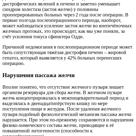
дистрофических явлений в печени и заметно уменьшает
синдром холестаза (застоя желчи) у половины
прооперированных больных через 2 года после операции. В
первые полгода послеоперационного периода, наоборот,
может наблюдаться усиление застоя желчи во внепечёночных
желчных протоках, это происходит, как мы уже поняли, за
счёт усиления тонуса сфинктера Одди.
Причиной недомогания в послеоперационном периоде может
быть сопутствующая тяжёлая дистрофия печени – жировой
гепатоз, который выявляется у 42% больных перенесших
операцию.
Нарушения пассажа желчи
Вполне понятно, что отсутствие желчного пузыря лишает
организм резервуара для сбора желчи. В желчном пузыре
желчь концентрировалась в межпищеварительный период и
выделялась в двенадцатипёрстную кишку по мере
поступления пищи в желудок. После удаления желчного
пузыря подобный физиологический механизм пассажа желчи
нарушается. При этом по-прежнему сохраняются и нарушения
физико-химического состава желчи, приводящие к её
повышенной литогенности (способности к