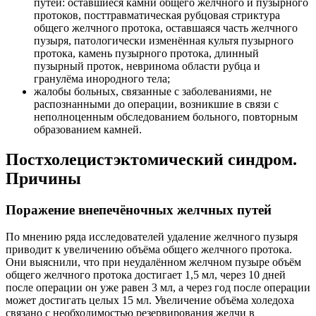
путей: оставшиеся камни общего желчного и пузырного
протоков, посттравматическая рубцовая стриктура
общего желчного протока, оставшаяся часть желчного
пузыря, патологически изменённая культя пузырного
протока, камень пузырного протока, длинный
пузырный проток, невринома области рубца и
гранулёма инородного тела;
жалобы больных, связанные с заболеваниями, не
распознанными до операции, возникшие в связи с
неполноценным обследованием больного, повторным
образованием камней.
Постхолецистэктомический синдром.
Причины
Поражение внепечёночных желчных путей
По мнению ряда исследователей удаление желчного пузыря
приводит к увеличению объёма общего желчного протока.
Они выяснили, что при неудалённом желчном пузыре объём
общего желчного протока достигает 1,5 мл, через 10 дней
после операции он уже равен 3 мл, а через год после операции
может достигать целых 15 мл. Увеличение объёма холедоха
связано с необходимостью резервирования желчи в