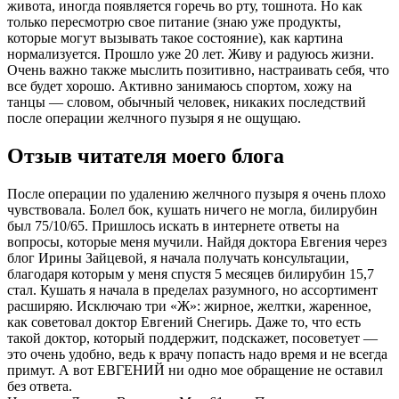
живота, иногда появляется горечь во рту, тошнота. Но как
только пересмотрю свое питание (знаю уже продукты,
которые могут вызывать такое состояние), как картина
нормализуется. Прошло уже 20 лет. Живу и радуюсь жизни.
Очень важно также мыслить позитивно, настраивать себя, что
все будет хорошо. Активно занимаюсь спортом, хожу на
танцы — словом, обычный человек, никаких последствий
после операции желчного пузыря я не ощущаю.
Отзыв читателя моего блога
После операции по удалению желчного пузыря я очень плохо
чувствовала. Болел бок, кушать ничего не могла, билирубин
был 75/10/65. Пришлось искать в интернете ответы на
вопросы, которые меня мучили. Найдя доктора Евгения через
блог Ирины Зайцевой, я начала получать консультации,
благодаря которым у меня спустя 5 месяцев билирубин 15,7
стал. Кушать я начала в пределах разумного, но ассортимент
расширяю. Исключаю три «Ж»: жирное, желтки, жаренное,
как советовал доктор Евгений Снегирь. Даже то, что есть
такой доктор, который поддержит, подскажет, посоветует —
это очень удобно, ведь к врачу попасть надо время и не всегда
примут. А вот ЕВГЕНИЙ ни одно мое обращение не оставил
без ответа.