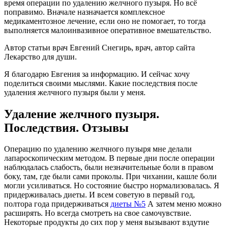
время операции по удалению желчного пузыря. Но всё
поправимо. Вначале назначается комплексное
медикаментозное лечение, если оно не помогает, то тогда
выполняется малоинвазивное оперативное вмешательство.
Автор статьи врач Евгений Снегирь, врач, автор сайта
Лекарство для души
.
Я благодарю Евгения за информацию. И сейчас хочу
поделиться своими мыслями. Какие последствия после
удаления желчного пузыря были у меня.
Удаление желчного пузыря.
Последствия. Отзывы
Операцию по удалению желчного пузыря мне делали
лапароскопическим методом. В первые дни после операции
наблюдалась слабость, были незначительные боли в правом
боку, там, где были сами проколы. При чихании, кашле боли
могли усиливаться. Но состояние быстро нормализовалась. Я
придерживалась диеты. И всем советую в первый год,
полтора года придерживаться
диеты №5
А затем меню можно
расширять. Но всегда смотреть на свое самочувствие.
Некоторые продукты до сих пор у меня вызывают вздутие