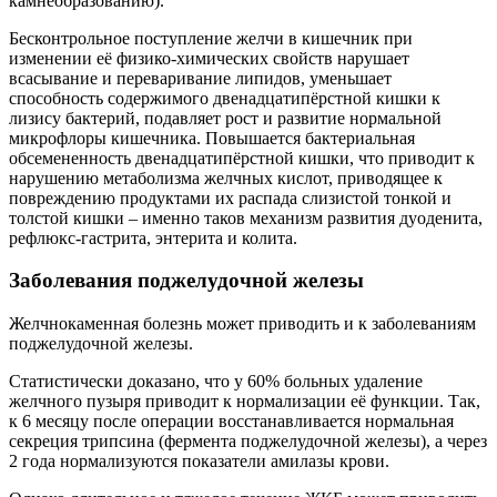
камнеобразованию).
Бесконтрольное поступление желчи в кишечник при
изменении её физико-химических свойств нарушает
всасывание и переваривание липидов, уменьшает
способность содержимого двенадцатипёрстной кишки к
лизису бактерий, подавляет рост и развитие нормальной
микрофлоры кишечника. Повышается бактериальная
обсемененность двенадцатипёрстной кишки, что приводит к
нарушению метаболизма желчных кислот, приводящее к
повреждению продуктами их распада слизистой тонкой и
толстой кишки – именно таков механизм развития дуоденита,
рефлюкс-гастрита, энтерита и колита.
Заболевания поджелудочной железы
Желчнокаменная болезнь может приводить и к заболеваниям
поджелудочной железы.
Статистически доказано, что у 60% больных удаление
желчного пузыря приводит к нормализации её функции. Так,
к 6 месяцу после операции восстанавливается нормальная
секреция трипсина (фермента поджелудочной железы), а через
2 года нормализуются показатели амилазы крови.