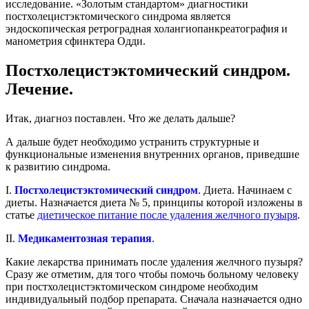
исследование. «Золотым стандартом» диагностики
постхолецистэктомического синдрома является
эндоскопическая ретроградная холангиопанкреатография и
манометрия сфинктера Одди.
Постхолецистэктомический синдром.
Лечение.
Итак, диагноз поставлен. Что же делать дальше?
А дальше будет необходимо устранить структурные и
функциональные изменения внутренних органов, приведшие
к развитию синдрома.
I.
Постхолецистэктомический синдром
. Диета. Начинаем с
диеты. Назначается диета № 5, принципы которой изложены в
статье
диетическое питание после удаления желчного пузыря
.
II.
Медикаментозная терапия
.
Какие лекарства принимать после удаления желчного пузыря?
Сразу же отметим, для того чтобы помочь больному человеку
при постхолецистэктомическом синдроме необходим
индивидуальный подбор препарата. Сначала назначается одно