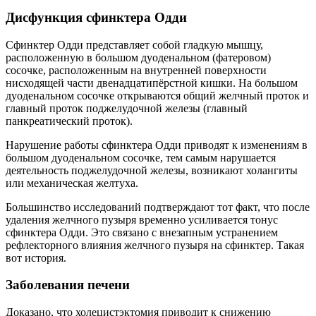
Дисфункция сфинктера Одди
Сфинктер Одди представляет собой гладкую мышцу,
расположенную в большом дуоденальном (фатеровом)
сосочке, расположенным на внутренней поверхности
нисходящей части двенадцатипёрстной кишки. На большом
дуоденальном сосочке открываются общий желчный проток и
главный проток поджелудочной железы (главный
панкреатический проток).
Нарушение работы сфинктера Одди приводят к изменениям в
большом дуоденальном сосочке, тем самым нарушается
деятельность поджелудочной железы, возникают холангиты
или механическая желтуха.
Большинство исследований подтверждают тот факт, что после
удаления желчного пузыря временно усиливается тонус
сфинктера Одди. Это связано с внезапным устранением
рефлекторного влияния желчного пузыря на сфинктер. Такая
вот история.
Заболевания печени
Доказано, что холецистэктомия приводит к снижению