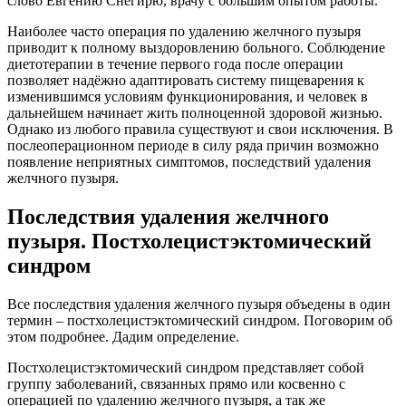
слово Евгению Снегирю, врачу с большим опытом работы.
Наиболее часто операция по удалению желчного пузыря
приводит к полному выздоровлению больного. Соблюдение
диетотерапии в течение первого года после операции
позволяет надёжно адаптировать систему пищеварения к
изменившимся условиям функционирования, и человек в
дальнейшем начинает жить полноценной здоровой жизнью.
Однако из любого правила существуют и свои исключения. В
послеоперационном периоде в силу ряда причин возможно
появление неприятных симптомов, последствий удаления
желчного пузыря.
Последствия удаления желчного
пузыря. Постхолецистэктомический
синдром
Все последствия удаления желчного пузыря объедены в один
термин – постхолецистэктомический синдром. Поговорим об
этом подробнее. Дадим определение.
Постхолецистэктомический синдром представляет собой
группу заболеваний, связанных прямо или косвенно с
операцией по удалению желчного пузыря, а так же