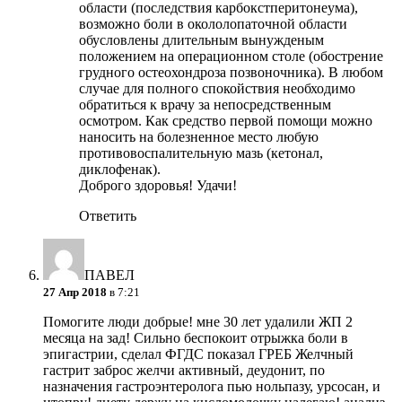
области (последствия карбокстперитонеума),
возможно боли в окололопаточной области
обусловлены длительным вынужденым
положением на операционном столе (обострение
грудного остеохондроза позвоночника). В любом
случае для полного спокойствия необходимо
обратиться к врачу за непосредственным
осмотром. Как средство первой помощи можно
наносить на болезненное место любую
противовоспалительную мазь (кетонал,
диклофенак).
Доброго здоровья! Удачи!
Ответить
ПАВЕЛ
27 Апр 2018
в 7:21
Помогите люди добрые! мне 30 лет удалили ЖП 2
месяца на зад! Сильно беспокоит отрыжка боли в
эпигастрии, сделал ФГДС показал ГРЕБ Желчный
гастрит заброс желчи активный, деудонит, по
назначения гастроэнтеролога пью нольпазу, урсосан, и