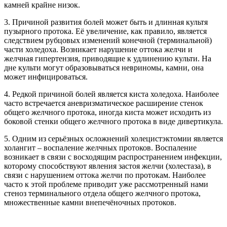
камней крайне низок.
3. Причиной развития болей может быть и длинная культя
пузырного протока. Её увеличение, как правило, является
следствием рубцовых изменений конечной (терминальной)
части холедоха. Возникает нарушение оттока желчи и
желчная гипертензия, приводящие к удлинению культи. На
дне культи могут образовываться невриномы, камни, она
может инфицироваться.
4. Редкой причиной болей является киста холедоха. Наиболее
часто встречается аневризматическое расширение стенок
общего желчного протока, иногда киста может исходить из
боковой стенки общего желчного протока в виде дивертикула.
5. Одним из серьёзных осложнений холецистэктомии является
холангит – воспаление желчных протоков. Воспаление
возникает в связи с восходящим распространением инфекции,
которому способствуют явления застоя желчи (холестаза), в
связи с нарушением оттока желчи по протокам. Наиболее
часто к этой проблеме приводит уже рассмотренный нами
стеноз терминального отдела общего желчного протока,
множественные камни внепечёночных протоков.