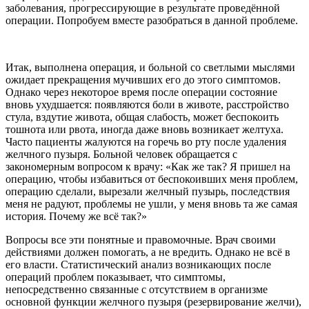
заболевания, прогрессирующие в результате проведённой
операции. Попробуем вместе разобраться в данной проблеме.
Итак, выполнена операция, и больной со светлыми мыслями
ожидает прекращения мучивших его до этого симптомов.
Однако через некоторое время после операции состояние
вновь ухудшается: появляются боли в животе, расстройство
стула, вздутие живота, общая слабость, может беспокоить
тошнота или рвота, иногда даже вновь возникает желтуха.
Часто пациенты жалуются на горечь во рту после удаления
желчного пузыря. Больной человек обращается с
закономерным вопросом к врачу: «Как же так? Я пришел на
операцию, чтобы избавиться от беспокоивших меня проблем,
операцию сделали, вырезали желчный пузырь, последствия
меня не радуют, проблемы не ушли, у меня вновь та же самая
история. Почему же всё так?»
Вопросы все эти понятные и правомочные. Врач своими
действиями должен помогать, а не вредить. Однако не всё в
его власти. Статистический анализ возникающих после
операций проблем показывает, что симптомы,
непосредственно связанные с отсутствием в организме
основной функции желчного пузыря (резервирование желчи),