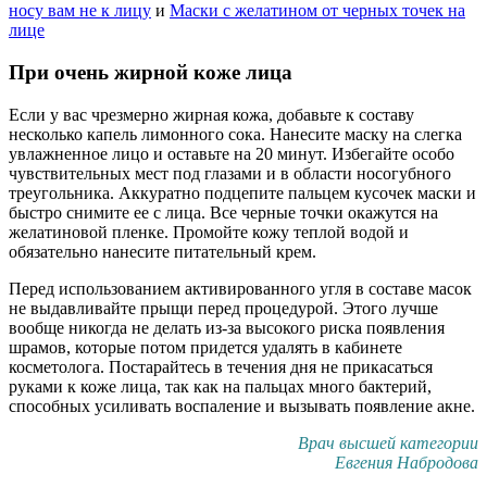
носу вам не к лицу
и
Маски с желатином от черных точек на
лице
При очень жирной коже лица
Если у вас чрезмерно жирная кожа, добавьте к составу
несколько капель лимонного сока. Нанесите маску на слегка
увлажненное лицо и оставьте на 20 минут. Избегайте особо
чувствительных мест под глазами и в области носогубного
треугольника. Аккуратно подцепите пальцем кусочек маски и
быстро снимите ее с лица. Все черные точки окажутся на
желатиновой пленке. Промойте кожу теплой водой и
обязательно нанесите питательный крем.
Перед использованием активированного угля в составе масок
не выдавливайте прыщи перед процедурой. Этого лучше
вообще никогда не делать из-за высокого риска появления
шрамов, которые потом придется удалять в кабинете
косметолога. Постарайтесь в течения дня не прикасаться
руками к коже лица, так как на пальцах много бактерий,
способных усиливать воспаление и вызывать появление акне.
Врач высшей категории
Евгения Набродова