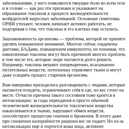
заболеваниями, у него появляются тянущие боли во всем теле
и в голове — как раз эти признаки и указывают на
образование токсинов в процессе жизнедеятельности
возбудителей вирусных заболеваний. Основные симптомы
ОРВИ утихают, человек начинает активно работать, не
подозревая о том, что токсины в его клетках еще остались.
Зашлакованность организма — проблема, которой не принято
уделять повышенное внимание. Многие сейчас озадачены
диетами, БАДами, повышением иммунитета, не понимая, что
накопленные токсины могут быть причиной многих проблем,
в том числе тех, которые люди пытаются долго решить.
Например, токсины мешают пищеварению, всасыванию
питательных веществ, потихоньку отравляют ткани и могут
даже ускорять процесс старения организма.
Вам наверняка приходилось разговаривать с людьми, которые
пытаются похудеть, ограничивают себя в еде, но вес стоит на
месте. Отчасти причина такого состояния тоже кроется в
интоксикации: за годы переедания и просто обычной
человеческой жизнедеятельности токсические вещества
накапливаются в тканях, нарушают обмен веществ,
способствуют процессам гниения и брожения. В итоге даже
при снижении калорийности рациона вес не падает. Но из-за
интоксикации еще и портится кожа лица, активнее