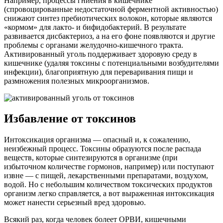
Например, процессы гниения в кишечнике
(спровоцированные недостаточной ферментной активностью)
снижают синтез пребиотических волокон, которые являются
«кормом» для лакто- и бифидобактерий. В результате
развивается дисбактериоз, а на его фоне появляются и другие
проблемы с органами желудочно-кишечного тракта.
Активированный уголь поддерживает здоровую среду в
кишечнике (удаляя токсины с потенциальными возбудителями
инфекции), благоприятную для переваривания пищи и
размножения полезных микроорганизмов.
Избавление от токсинов
Интоксикация организма — опасный и, к сожалению,
неизбежный процесс. Токсины образуются после распада
веществ, которые синтезируются в организме (при
избыточном количестве гормонов, например) или поступают
извне — с пищей, лекарственными препаратами, воздухом,
водой. Но с небольшим количеством токсических продуктов
организм легко справляется, а вот выраженная интоксикация
может нанести серьезный вред здоровью.
Всякий раз, когда человек болеет ОРВИ, кишечными