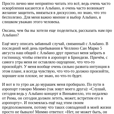
Просто лично мне неприятно читать это всё, ведь очень часто
оскорбления касаются и Альбано, и очень часто возникает
желание защитить, ввязаться в дискуссию, но знаю, что это
бесполезно. Для меня важно мнение и выбор Альбано, я
слишком уважаю этого человека.
Оксана, чем бы вы хотели еще поделиться, рассказать нам про
Альбано?
Ещё могу описать забавный случай, связанный с Альбано. В
последний мой день пребывания в Челлино Сан Марко 5
августа наш общий с Альбано друг приехал меня забрать в
гостиницу, чтобы отвезти в аэропорт в Бриндизи. Причём, с
самого утра меня не оставляло ощущение, что что-то
произойдёт. У меня вообще очень сильно развита интуиция в
этом плане, я всегда чувствую, что что-то должно произойти,
хорошее или плохое, не знаю, но что-то будет.
И вот в то утро аж до мурашек меня пробирало. По пути в
аэропорт говорю Миммо (так зовут моего друга): «Слушай,
сегодня ведь у Альбано концерт в Виньянелло, это недалеко
от Рима, он сегодня должен лететь, может, встретим его в
аэропорту». И посмеялась ещё над этим своим
предположением, потому что таких совпадений в моей жизни
просто не бывало! Миммо ответил: «Нет, не может быть, он