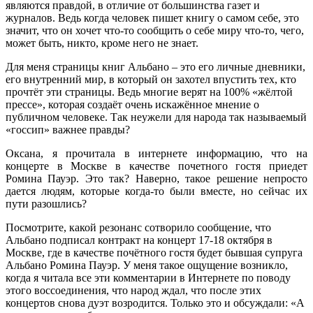
являются правдой, в отличие от большинства газет и
журналов. Ведь когда человек пишет книгу о самом себе, это
значит, что он хочет что-то сообщить о себе миру что-то, чего,
может быть, никто, кроме него не знает.
Для меня страницы книг Альбано – это его личные дневники,
его внутренний мир, в который он захотел впустить тех, кто
прочтёт эти страницы. Ведь многие верят на 100% «жёлтой
прессе», которая создаёт очень искажённое мнение о
публичном человеке. Так неужели для народа так называемый
«госсип» важнее правды?
Оксана, я прочитала в интернете информацию, что на
концерте в Москве в качестве почетного гостя приедет
Ромина Пауэр. Это так? Наверно, такое решение непросто
дается людям, которые когда-то были вместе, но сейчас их
пути разошлись?
Посмотрите, какой резонанс сотворило сообщение, что
Альбано подписал контракт на концерт 17-18 октября в
Москве, где в качестве почётного гостя будет бывшая супруга
Альбано Ромина Пауэр. У меня такое ощущение возникло,
когда я читала все эти комментарии в Интернете по поводу
этого воссоединения, что народ ждал, что после этих
концертов снова дуэт возродится. Только это и обсуждали: «А