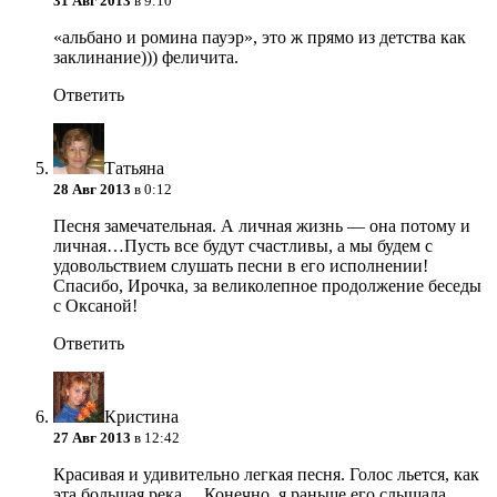
31 Авг 2013
в 9:10
«альбано и ромина пауэр», это ж прямо из детства как
заклинание))) феличита.
Ответить
Татьяна
28 Авг 2013
в 0:12
Песня замечательная. А личная жизнь — она потому и
личная…Пусть все будут счастливы, а мы будем с
удовольствием слушать песни в его исполнении!
Спасибо, Ирочка, за великолепное продолжение беседы
с Оксаной!
Ответить
Кристина
27 Авг 2013
в 12:42
Красивая и удивительно легкая песня. Голос льется, как
эта большая река… Конечно, я раньше его слышала,