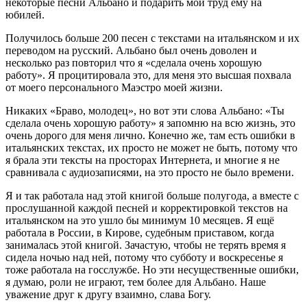
некоторые песни Альбано и подарить мой труд ему на
юбилей.
Получилось больше 200 песен с текстами на итальянском и их
переводом на русский. Альбано был очень доволен и
несколько раз повторил что я «сделала очень хорошую
работу». Я процитировала это, для меня это высшая похвала
от моего персонального Маэстро моей жизни.
Никаких «Браво, молодец», но вот эти слова Альбано: «Ты
сделала очень хорошую работу» я запомню на всю жизнь, это
очень дорого для меня лично. Конечно же, там есть ошибки в
итальянских текстах, их просто не может не быть, потому что
я брала эти тексты на просторах Интернета, и многие я не
сравнивала с аудиозаписями, на это просто не было времени.
Я и так работала над этой книгой больше полугода, а вместе с
прослушанной каждой песней и корректировкой текстов на
итальянском на это ушло бы минимум 10 месяцев. Я ещё
работала в России, в Кирове, судебным приставом, когда
занималась этой книгой. Зачастую, чтобы не терять время я
сидела ночью над ней, потому что субботу и воскресенье я
тоже работала на госслужбе. Но эти несущественные ошибки,
я думаю, роли не играют, тем более для Альбано. Наше
уважение друг к другу взаимно, слава Богу.