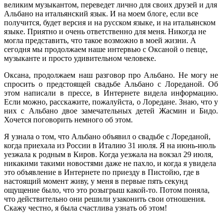
великим музыкантом, переведет лично для своих друзей и для
Альбано на итальянский язык. И на моем блоге, если все
получится, будет версия и на русском языке, и на итальянском
языке. Приятно и очень ответственно для меня. Никогда не
могла представить, что такое возможно в моей жизни. А
сегодня мы продолжаем наше интервью с Оксаной о певце,
музыканте и просто удивительном человеке.
Оксана, продолжаем наш разговор про Альбано. Не могу не
спросить о предстоящей свадьбе Альбано с Лореданой. Об
этом написали в прессе, в Интернете видела информацию.
Если можно, расскажите, пожалуйста, о Лоредане. Знаю, что у
них с Альбано двое замечательных детей Жасмин и Бидо.
Хочется поговорить немного об этом.
Я узнала о том, что Альбано объявил о свадьбе с Лореданой,
когда приехала из России в Италию 31 июля. Я на июнь-июль
уезжала к родным в Киров. Когда уезжала на вокзал 29 июля,
никакими такими новостями даже не пахло, и когда я увидела
это объявление в Интернете по приезду в Пистойю, где в
настоящий момент живу, у меня в первые пять секунд
ощущение было, что это розыгрыш какой-то. Потом поняла,
что действительно они решили узаконить свои отношения.
Скажу честно, я была счастлива узнать об этом!