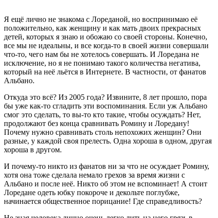
Я ещё лично не знакома с Лореданой, но воспринимаю её
положительно, как женщину и как мать двоих прекрасных
детей, которых я знаю и обожаю со своей стороны. Конечно,
все мы не идеальны, и все когда-то в своей жизни совершали
что-то, чего нам бы не хотелось совершать. И Лоредана не
исключение, но я не понимаю такого количества негатива,
который на неё льётся в Интернете. В частности, от фанатов
Альбано.
Откуда это всё? Из 2005 года? Извините, 8 лет прошло, пора
бы уже как-то сгладить эти воспоминания. Если уж Альбано
смог это сделать, то вы-то кто такие, чтобы осуждать? Нет,
продолжают без конца сравнивать Ромину и Лоредану!
Почему нужно сравнивать столь непохожих женщин? Они
разные, у каждой своя прелесть. Одна хороша в одном, другая
хороша в другом.
И почему-то никто из фанатов ни за что не осуждает Ромину,
хотя она тоже сделала немало грехов за время жизни с
Альбано и после неё. Никто об этом не вспоминает! А стоит
Лоредане одеть юбку покороче и декольте поглубже,
начинается общественное порицание! Где справедливость?
Не зная человека лично очень легко лить на него грязь в