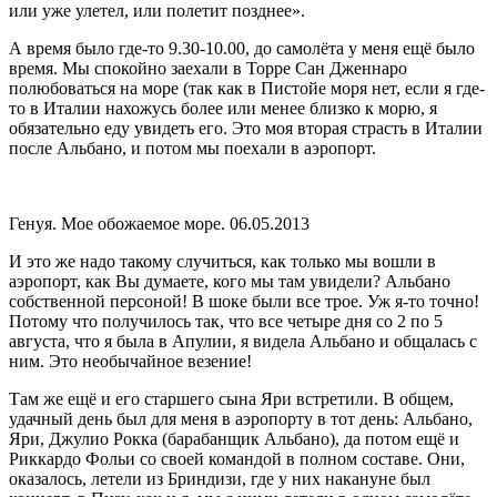
или уже улетел, или полетит позднее».
А время было где-то 9.30-10.00, до самолёта у меня ещё было
время. Мы спокойно заехали в Торре Сан Дженнаро
полюбоваться на море (так как в Пистойе моря нет, если я где-
то в Италии нахожусь более или менее близко к морю, я
обязательно еду увидеть его. Это моя вторая страсть в Италии
после Альбано, и потом мы поехали в аэропорт.
Генуя. Мое обожаемое море. 06.05.2013
И это же надо такому случиться, как только мы вошли в
аэропорт, как Вы думаете, кого мы там увидели? Альбано
собственной персоной! В шоке были все трое. Уж я-то точно!
Потому что получилось так, что все четыре дня со 2 по 5
августа, что я была в Апулии, я видела Альбано и общалась с
ним. Это необычайное везение!
Там же ещё и его старшего сына Яри встретили. В общем,
удачный день был для меня в аэропорту в тот день: Альбано,
Яри, Джулио Рокка (барабанщик Альбано), да потом ещё и
Риккардо Фольи со своей командой в полном составе. Они,
оказалось, летели из Бриндизи, где у них накануне был