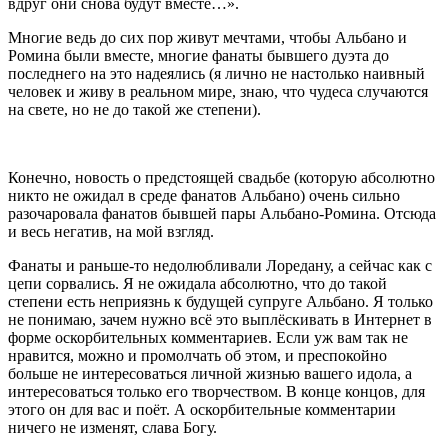
вдруг они снова будут вместе…».
Многие ведь до сих пор живут мечтами, чтобы Альбано и
Ромина были вместе, многие фанаты бывшего дуэта до
последнего на это надеялись (я лично не настолько наивный
человек и живу в реальном мире, знаю, что чудеса случаются
на свете, но не до такой же степени).
Конечно, новость о предстоящей свадьбе (которую абсолютно
никто не ожидал в среде фанатов Альбано) очень сильно
разочаровала фанатов бывшей пары Альбано-Ромина. Отсюда
и весь негатив, на мой взгляд.
Фанаты и раньше-то недолюбливали Лоредану, а сейчас как с
цепи сорвались. Я не ожидала абсолютно, что до такой
степени есть неприязнь к будущей супруге Альбано. Я только
не понимаю, зачем нужно всё это выплёскивать в Интернет в
форме оскорбительных комментариев. Если уж вам так не
нравится, можно и промолчать об этом, и преспокойно
больше не интересоваться личной жизнью вашего идола, а
интересоваться только его творчеством. В конце концов, для
этого он для вас и поёт. А оскорбительные комментарии
ничего не изменят, слава Богу.