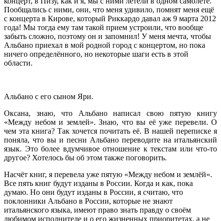
концерт, в Пизу, как и я, мы с ними летели в одном самолёте.
Пообщались с ними, они, что меня удивило, помнят меня ещё
с концерта в Кирове, который Риккардо давал аж 9 марта 2012
года! Мы тогда ему там такой прием устроили, что вообще
забыть сложно, поэтому он и запомнил! У меня мечта, чтобы
Альбано приехал в мой родной город с концертом, но пока
ничего определённого, но некоторые шаги есть в этой
области.
Альбано с его сыном Яри.
Оксана, знаю, что Альбано написал свою пятую книгу
«Между небом и землей». Знаю, что вы её уже перевели. О
чем эта книга? Так хочется почитать её. В нашей переписке я
поняла, что вы и песни Альбано переводите на итальянский
язык. Это более вдумчивое отношение к текстам или что-то
другое? Хотелось бы об этом также поговорить.
Насчёт книг, я перевела уже пятую «Между небом и землёй».
Все пять книг будут изданы в России. Когда и как, пока
думаю. Но они будут изданы в России, я считаю, что
поклонники Альбано в России, которые не знают
итальянского языка, имеют право знать правду о своём
любимом исполнителе и о его жизненных приоритетах, а не