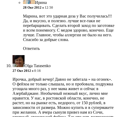
Ирина
28 Окт 2012
в 12:50
Марина, вот это ударная доза у Вас получилась!!!
Да, и вкусно, и полезно. лучше все-таки не
перебарщивать. Сделать второй заход по заготовке
и всем понемногу.
С медом здорово, конечно. Еще
лучше. Главное, чтобы аллергии не было на него.
Спасибо за добрые слова.
Ответить
Olga Tarasenko
27 Окт 2012
в 0:16
Ирочка, добрый вечер! Давно не забегала » на огонек».
О фейхоа не только слышала, но и пробовала, подружка
угощала много раз, у нее мама живет и сейчас в
Азербайджане. Необычный нежный вкус, лично мне
нравится. У нас, в ростовской области, конечно, не
растет, но на рынке есть, недорого, от 150 рублей, в
зависимости от размера. Можно купить и в супермакете
при желании. А вчера сынуля привез нам из Сочи,
крупный, свеженький фейхоа. Так что есть возможность