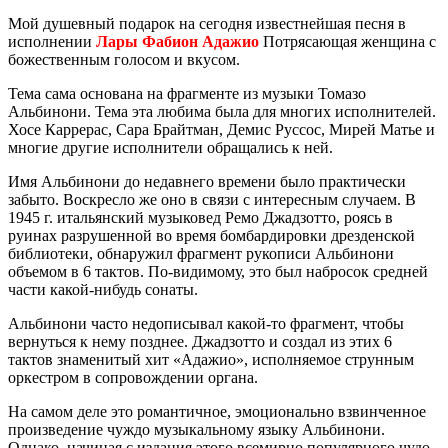
Мой душевный подарок на сегодня известнейшая песня в
исполнении
Лары Фабион Адажио
Потрясающая женщина с
божественным голосом и вкусом.
Тема сама основана на фрагменте из музыки Томазо
Альбинони. Тема эта любима была для многих исполнителей.
Хосе Каррерас, Сара Брайтман, Демис Руссос, Мирей Матье и
многие другие исполнители обращались к ней.
Имя Альбинони до недавнего времени было практически
забыто. Воскресло же оно в связи с интересным случаем. В
1945 г. итальянский музыковед Ремо Джадзотто, роясь в
руинах разрушенной во время бомбардировки дрезденской
библиотеки, обнаружил фрагмент рукописи Альбинони
объемом в 6 тактов. По-видимому, это был набросок средней
части какой-нибудь сонаты.
Альбинони часто недописывал какой-то фрагмент, чтобы
вернуться к нему позднее. Джадзотто и создал из этих 6
тактов знаменитый хит «Адажио», исполняемое струнным
оркестром в сопровождении органа.
На самом деле это романтичное, эмоционально взвинченное
произведение чуждо музыкальному языку Альбинони.
Однако, начиная с издания этого всемирно популярного чудо-