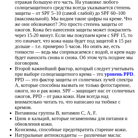
отражая большую его часть. На упаковке любого
солнцезащитного средства всегда указывается степень
защиты – от SPF 5–10 (самой слабой) до SPF 60–100
(максимальной). Мы видим такие цифры на креме. Что
же они обозначают? Это просто степень защиты от
ожогов. Кожа без нанесения защиты может покраснеть
через 15-20 минут. Если мы покупаем крем с SPF 15, то
это означает, что кожа наша будет под защитой в 15 раз
дольше – т.е. примерно 5 часов. Но опять же, есть
тонкости — ведь мы соприкасаемся с водой, и крем надо
будет наносить снова и снова. Об этом чуть позднее мы
поговорим.
Второй важнейший фактор, который следует учитывать
при выборе солнцезащитного крема – это
уровень PPD
.
PPD — это фактор защиты от солнечных лучей спектра
А, которые способны вызвать не только фотостарение,
ожоги, но и рак кожи. SPF – защищает нас от солнечных
ожогов, PPD – от рака кожи. Нам всегда над
внимательно читать то, что написано на тюбике с
кремом.
Витамины группы В, витамин С, А, F.
Цинк и кальций, которые незаменимы для питания и
обновления кожи.
Коэнзимы, способные предотвратить старение кожи.
Натуральные антиоксиданты — различные масла: