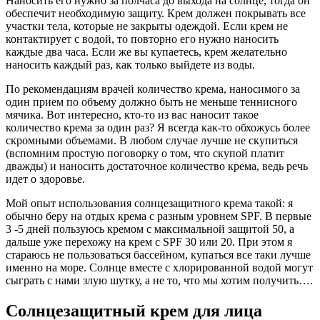
Наносить его нужно за полчаса до выхода на солнце, тогда он
обеспечит необходимую защиту. Крем должен покрывать все
участки тела, которые не закрыты одеждой. Если крем не
контактирует с водой, то повторно его нужно наносить
каждые два часа. Если же вы купаетесь, крем желательно
наносить каждый раз, как только выйдете из воды.
По рекомендациям врачей количество крема, наносимого за
один прием по объему должно быть не меньше теннисного
мячика. Вот интересно, кто-то из вас наносит такое
количество крема за один раз? Я всегда как-то обхожусь более
скромными объемами. В любом случае лучше не скупиться
(вспомним простую поговорку о том, что скупой платит
дважды) и наносить достаточное количество крема, ведь речь
идет о здоровье.
Мой опыт использования солнцезащитного крема такой: я
обычно беру на отдых крема с разным уровнем SPF. В первые
3 -5 дней пользуюсь кремом с максимальной защитой 50, а
дальше уже перехожу на крем с SPF 30 или 20. При этом я
стараюсь не пользоваться бассейном, купаться все таки лучше
именно на море. Солнце вместе с хлорированной водой могут
сыграть с нами злую шутку, а не то, что мы хотим получить….
Солнцезащитный крем для лица