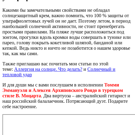
Какими бы замечательными свойствами не обладал
солнцезащитный крем, важно помнить, что 100 % защиты от
ультрафиолетовых лучей он не дает. Поэтому летом, в период
наибольшей солнечной активности, не стоит пренебрегать
простыми правилами. На пляже лучше расположиться под
зонтом, прогулки вдоль кромки воды совершать в тунике или
парео, голову покрыть кокетливой шляпой, банданой или
кепкой. Ведь никто и ничто не позаботится о нашем здоровье
так, как мы сами.
Также приглашаю вас почитать мои статьи по этой
теме:
Аллергия на солнце. Что делать?
и
Солнечный и
тепловой удар
И для души мы с вами послушаем в исполнении
Томми
Эммануэля и Алексея Архиповского Рондо в турецком
стиле В. Моцарта
. Два виртуоза – австралийский гитарист и
наш российский балалаечник. Потрясающий дуэт. Подарите
себе настроение.