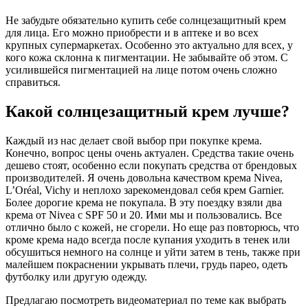
Не забудьте обязательно купить себе солнцезащитный крем
для лица. Его можно приобрести и в аптеке и во всех
крупных супермаркетах. Особенно это актуально для всех, у
кого кожа склонна к пигментации. Не забывайте об этом. С
усилившейся пигментацией на лице потом очень сложно
справиться.
Какой солнцезащитный крем лучше?
Каждый из нас делает свой выбор при покупке крема.
Конечно, вопрос цены очень актуален. Средства такие очень
дешево стоят, особенно если покупать средства от брендовых
производителей. Я очень довольна качеством крема Nivea,
L’Oréal, Vichy и неплохо зарекомендовал себя крем Garnier.
Более дорогие крема не покупала. В эту поездку взяли два
крема от Nivea с SPF 50 и 20. Ими мы и пользовались. Все
отлично было с кожей, не сгорели. Но еще раз повторюсь, что
кроме крема надо всегда после купания уходить в тенек или
обсушиться немного на солнце и уйти затем в тень, также при
малейшем покраснении укрывать плечи, грудь парео, одеть
футболку или другую одежду.
Предлагаю посмотреть видеоматериал по теме как выбрать