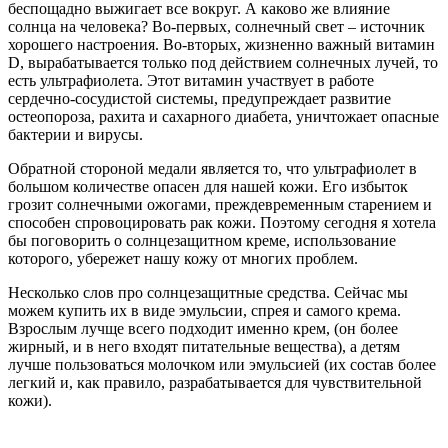
беспощадно выжигает все вокруг. А каково же влияние
солнца на человека? Во-первых, солнечный свет – источник
хорошего настроения. Во-вторых, жизненно важный витамин
D, вырабатывается только под действием солнечных лучей, то
есть ультрафиолета. Этот витамин участвует в работе
сердечно-сосудистой системы, предупреждает развитие
остеопороза, рахита и сахарного диабета, уничтожает опасные
бактерии и вирусы.
Обратной стороной медали является то, что ультрафиолет в
большом количестве опасен для нашей кожи. Его избыток
грозит солнечными ожогами, преждевременным старением и
способен спровоцировать рак кожи. Поэтому сегодня я хотела
бы поговорить о солнцезащитном креме, использование
которого, убережет нашу кожу от многих проблем.
Несколько слов про солнцезащитные средства. Сейчас мы
можем купить их в виде эмульсии, спрея и самого крема.
Взрослым лучще всего подходит именно крем, (он более
жирный, и в него входят питательные вещества), а детям
лучше пользоваться молочком или эмульсией (их состав более
легкий и, как правило, разрабатывается для чувствительной
кожи).