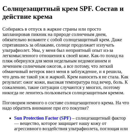
Солнцезащитный крем SPF. Состав и
действие крема
Собираясь в отпуск в жаркие страны или просто
запланировав пикник на природе солнечным днем,
обязательно возьмите с собой солнцезащитный крем. Даже
спрятавшись за облаками, солнце продолжает излучать
ультрафиолет. Увы, у меня был неприятный опыт из-за
легкомысленного отношения к своей коже. Как-то поход на
пляж обернулся для меня недельным недомоганием и
лечением солнечным ожогов, а все потому, что легкий
обманчивый ветерок ввел меня в заблуждение, и я решила,
что день не такой уж и жаркий. Крем наносить я не стала. Как
результат: ожог кожи, высокая температура под вечер, боль. К
сожалению, такие ситуации случаются у многих, поэтому
никогда не ленитесь пользоваться солнцезащитным кремом.
Поговорим немного о составе солнцезащитного крема. На что
надо обратить внимание при его покупке?
Sun Protection Factor (SPF)
– солнцезащитный фактор
— вещество, которое защищает нашу кожу от
агрессивного воздействия ультрафиолета, поглощая или