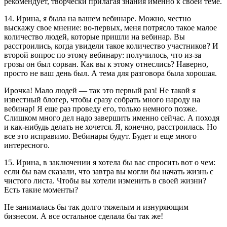
рекомендует, творчески прилагая знания именно к своей теме.
14. Ирина, я была на вашем вебинаре. Можно, честно
выскажу свое мнение: во-первых, меня потрясло такое малое
количество людей, которые пришли на вебинар. Вы
расстроились, когда увидели такое количество участников? И
второй вопрос по этому вебинару: получилось, что из-за
грозы он был сорван. Как вы к этому отнеслись? Наверно,
просто не ваш день был. А тема для разговора была хорошая.
Ирочка! Мало людей — так это первый раз! Не такой я
известный блогер, чтобы сразу собрать много народу на
вебинар! Я еще раз проведу его, только немного позже.
Слишком много дел надо завершить именно сейчас. А походя
и как-нибудь делать не хочется. Я, конечно, расстроилась. Но
все это исправимо. Вебинары будут. Будет и еще много
интересного.
15. Ирина, в заключении я хотела бы вас спросить вот о чем:
если бы вам сказали, что завтра вы могли бы начать жизнь с
чистого листа. Чтобы вы хотели изменить в своей жизни?
Есть такие моменты?
Не занималась бы так долго тяжелым и изнуряющим
бизнесом. А все остальное сделала бы так же!