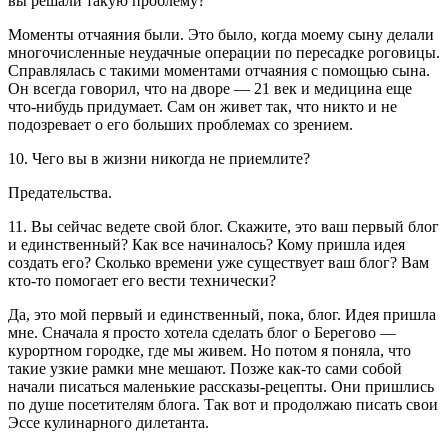
вы решали такую проблему?
Моменты отчаяния были. Это было, когда моему сыну делали
многочисленные неудачные операции по пересадке роговицы.
Справлялась с такими моментами отчаяния с помощью сына.
Он всегда говорил, что на дворе — 21 век и медицина еще
что-нибудь придумает. Сам он живет так, что никто и не
подозревает о его больших проблемах со зрением.
10. Чего вы в жизни никогда не приемлите?
Предательства.
11. Вы сейчас ведете свой блог. Скажите, это ваш первый блог
и единственный? Как все начиналось? Кому пришла идея
создать его? Сколько времени уже существует ваш блог? Вам
кто-то помогает его вести технически?
Да, это мой первый и единственный, пока, блог. Идея пришла
мне. Сначала я просто хотела сделать блог о Берегово —
курортном городке, где мы живем. Но потом я поняла, что
такие узкие рамки мне мешают. Позже как-то сами собой
начали писаться маленькие рассказы-рецепты. Они пришлись
по душе посетителям блога. Так вот и продолжаю писать свои
Эссе кулинарного дилетанта.