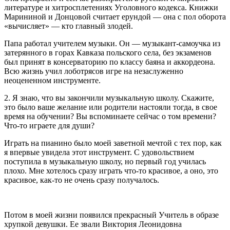
литературе и хитросплетениях Уголовного кодекса. Книжки
Марининой и Донцовой считает ерундой — она с пол оборота
«вычисляет» — кто главный злодей.
Папа работал учителем музыки. Он — музыкант-самоучка из
затерянного в горах Кавказа польского села, без экзаменов
был принят в консерваторию по классу баяна и аккордеона.
Всю жизнь учил лоботрясов игре на незаслуженно
неоцененном инструменте.
2. Я знаю, что вы закончили музыкальную школу. Скажите,
это было ваше желание или родители настояли тогда, в свое
время на обучении? Вы вспоминаете сейчас о том времени?
Что-то играете для души?
Играть на пианино было моей заветной мечтой с тех пор, как
я впервые увидела этот инструмент. С удовольствием
поступила в музыкальную школу, но первый год училась
плохо. Мне хотелось сразу играть что-то красивое, а оно, это
красивое, как-то не очень сразу получалось.
Потом в моей жизни появился прекрасный Учитель в образе
хрупкой девушки. Ее звали Виктория Леонидовна