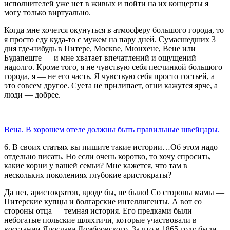
исполнителей уже нет в живых и пойти на их концерты я
могу только виртуально.
Когда мне хочется окунуться в атмосферу большого города, то
я просто еду куда-то с мужем на пару дней. Сумасшедших 3
дня где-нибудь в Питере, Москве, Мюнхене, Вене или
Будапеште — и мне хватает впечатлений и ощущений
надолго. Кроме того, я не чувствую себя песчинкой большого
города, я — не его часть. Я чувствую себя просто гостьей, а
это совсем другое. Суета не прилипает, огни кажутся ярче, а
люди — добрее.
Вена. В хорошем отеле должны быть правильные швейцары.
6. В своих статьях вы пишите такие истории…Об этом надо
отдельно писать. Но если очень коротко, то хочу спросить,
какие корни у вашей семьи? Мне кажется, что там в
нескольких поколениях глубокие аристократы?
Да нет, аристократов, вроде бы, не было! Со стороны мамы —
Питерские купцы и болгарские интеллигенты. А вот со
стороны отца — темная история. Его предками были
небогатые польские шляхтичи, которые участвовали в
восстании Ярослава Домбровского. За что в 1865 году были