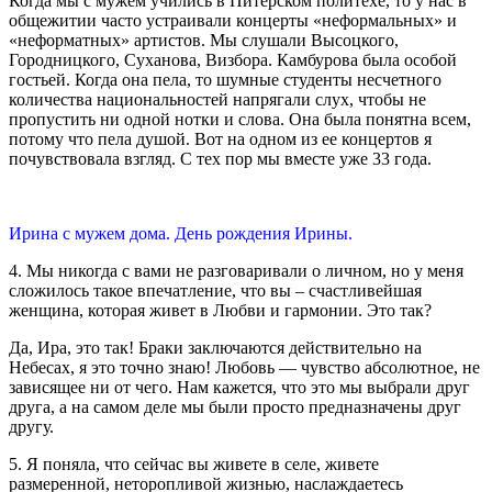
Когда мы с мужем учились в Питерском политехе, то у нас в
общежитии часто устраивали концерты «неформальных» и
«неформатных» артистов. Мы слушали Высоцкого,
Городницкого, Суханова, Визбора. Камбурова была особой
гостьей. Когда она пела, то шумные студенты несчетного
количества национальностей напрягали слух, чтобы не
пропустить ни одной нотки и слова. Она была понятна всем,
потому что пела душой. Вот на одном из ее концертов я
почувствовала взгляд. С тех пор мы вместе уже 33 года.
Ирина с мужем дома. День рождения Ирины.
4. Мы никогда с вами не разговаривали о личном, но у меня
сложилось такое впечатление, что вы – счастливейшая
женщина, которая живет в Любви и гармонии. Это так?
Да, Ира, это так! Браки заключаются действительно на
Небесах, я это точно знаю! Любовь — чувство абсолютное, не
зависящее ни от чего. Нам кажется, что это мы выбрали друг
друга, а на самом деле мы были просто предназначены друг
другу.
5. Я поняла, что сейчас вы живете в селе, живете
размеренной, неторопливой жизнью, наслаждаетесь