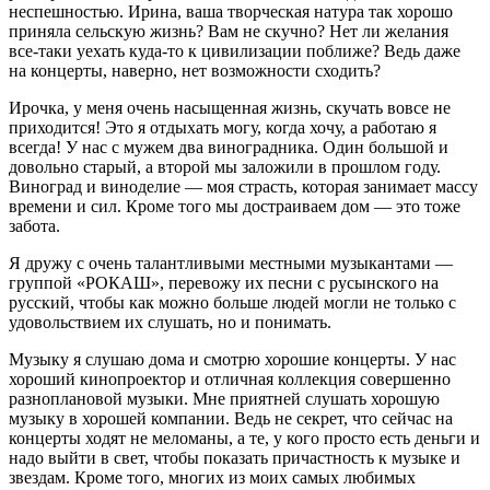
неспешностью. Ирина, ваша творческая натура так хорошо
приняла сельскую жизнь? Вам не скучно? Нет ли желания
все-таки уехать куда-то к цивилизации поближе? Ведь даже
на концерты, наверно, нет возможности сходить?
Ирочка, у меня очень насыщенная жизнь, скучать вовсе не
приходится! Это я отдыхать могу, когда хочу, а работаю я
всегда! У нас с мужем два виноградника. Один большой и
довольно старый, а второй мы заложили в прошлом году.
Виноград и виноделие — моя страсть, которая занимает массу
времени и сил. Кроме того мы достраиваем дом — это тоже
забота.
Я дружу с очень талантливыми местными музыкантами —
группой «РОКАШ», перевожу их песни с русынского на
русский, чтобы как можно больше людей могли не только с
удовольствием их слушать, но и понимать.
Музыку я слушаю дома и смотрю хорошие концерты. У нас
хороший кинопроектор и отличная коллекция совершенно
разноплановой музыки. Мне приятней слушать хорошую
музыку в хорошей компании. Ведь не секрет, что сейчас на
концерты ходят не меломаны, а те, у кого просто есть деньги и
надо выйти в свет, чтобы показать причастность к музыке и
звездам. Кроме того, многих из моих самых любимых