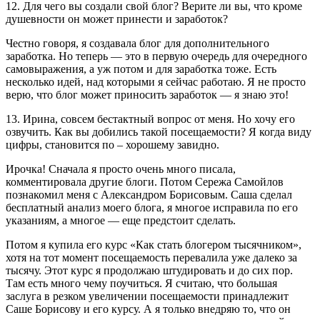
12. Для чего вы создали свой блог? Верите ли вы, что кроме
душевности он может принести и заработок?
Честно говоря, я создавала блог для дополнительного
заработка. Но теперь — это в первую очередь для очередного
самовыражения, а уж потом и для заработка тоже. Есть
несколько идей, над которыми я сейчас работаю. Я не просто
верю, что блог может приносить заработок — я знаю это!
13. Ирина, совсем бестактный вопрос от меня. Но хочу его
озвучить. Как вы добились такой посещаемости? Я когда виду
цифры, становится по – хорошему завидно.
Ирочка! Сначала я просто очень много писала,
комментировала другие блоги. Потом Сережа Самойлов
познакомил меня с Александром Борисовым. Саша сделал
бесплатный анализ моего блога, я многое исправила по его
указаниям, а многое — еще предстоит сделать.
Потом я купила его курс «Как стать блогером тысячником»,
хотя на тот момент посещаемость перевалила уже далеко за
тысячу. Этот курс я продолжаю штудировать и до сих пор.
Там есть много чему поучиться. Я считаю, что большая
заслуга в резком увеличении посещаемости принадлежит
Саше Борисову и его курсу. А я только внедряю то, что он