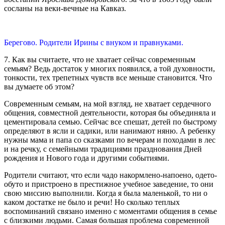
сосланы на веки-вечные на Кавказ.
Берегово. Родители Ирины с внуком и правнуками.
7. Как вы считаете, что не хватает сейчас современным
семьям? Ведь достаток у многих появился, а той духовности,
тонкости, тех трепетных чувств все меньше становится. Что
вы думаете об этом?
Современным семьям, на мой взгляд, не хватает сердечного
общения, совместной деятельности, которая бы объединяла и
цементировала семью. Сейчас все спешат, детей по быстрому
определяют в ясли и садики, или нанимают няню. А ребенку
нужны мама и папа со сказками по вечерам и походами в лес
и на речку, с семейными традициями празднования Дней
рождения и Нового года и другими событиями.
Родители считают, что если чадо накормлено-напоено, одето-
обуто и пристроено в престижное учебное заведение, то они
свою миссию выполнили. Когда я была маленькой, то ни о
каком достатке не было и речи! Но сколько теплых
воспоминаний связано именно с моментами общения в семье
с близкими людьми. Самая большая проблема современной