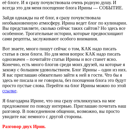
её блоге. И я сразу почувствовала очень родную душу. И
всегда это для меня посещение блога Ирины — СОБЫТИЕ.
Зайдя однажды на её блог, я сразу почувствовала
необыкновенную атмосферу. Ирина ведет блог по кулинарии.
Вы представляете, сколько сейчас таких сайтов? Но здесь все
особенное. Трогательные истории, которые предвосхищают
сами рецепты, заслуживают особого внимания.
Вот знаете, много пишут сейчас о том, КАК надо писать
статьи в свои блоги. Но для меня вопрос КАК надо писать
однозначен – почитайте статьи Ирины и все станет ясно.
Конечно, есть много блогов среди моих друзей, на которые я
захожу с большим удовольствием. Блог Ирины – один из них.
Я вас приглашаю обязательно зайти к ней в гости. Что бы я
здесь не писала и не говорила, без посещения блога это будут
просто пустые слова. Перейти на блог Ирины можно по этой
ссылке
.
Я благодарна Ирине, что она сразу откликнулась на мое
предложение по поводу интервью. Приглашаю почитать наш
разговор. В повседневном общении, возможно, вы просто
увидите нас немного с другой стороны.
Разговор двух Ирин.