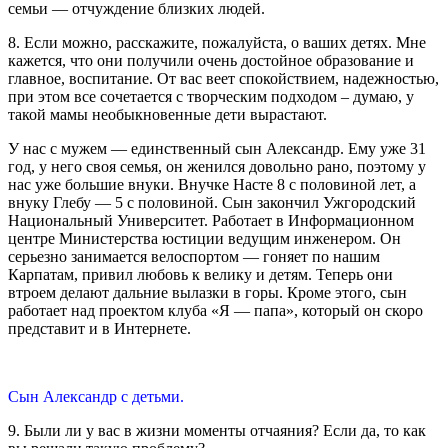
семьи — отчуждение близких людей.
8. Если можно, расскажите, пожалуйста, о ваших детях. Мне
кажется, что они получили очень достойное образование и
главное, воспитание. От вас веет спокойствием, надежностью,
при этом все сочетается с творческим подходом – думаю, у
такой мамы необыкновенные дети вырастают.
У нас с мужем — единственный сын Александр. Ему уже 31
год, у него своя семья, он женился довольно рано, поэтому у
нас уже большие внуки. Внучке Насте 8 с половиной лет, а
внуку Глебу — 5 с половиной. Сын закончил Ужгородский
Национальный Университет. Работает в Информационном
центре Министерства юстиции ведущим инженером. Он
серьезно занимается велоспортом — гоняет по нашим
Карпатам, привил любовь к велику и детям. Теперь они
втроем делают дальние вылазки в горы. Кроме этого, сын
работает над проектом клуба «Я — папа», который он скоро
представит и в Интернете.
Сын Александр с детьми.
9. Были ли у вас в жизни моменты отчаяния? Если да, то как