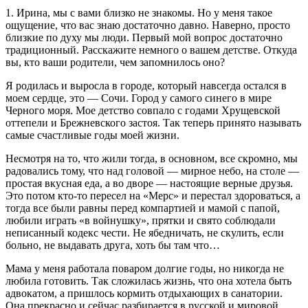
1. Ирина, мы с вами близко не знакомы. Но у меня такое
ощущение, что вас знаю достаточно давно. Наверно, просто
близкие по духу мы люди. Первый мой вопрос достаточно
традиционный. Расскажите немного о вашем детстве. Откуда
вы, кто ваши родители, чем запомнилось оно?
Я родилась и выросла в городе, который навсегда остался в
моем сердце, это — Сочи. Город у самого синего в мире
Черного моря. Мое детство совпало с годами Хрущевской
оттепели и Брежневского застоя. Так теперь принято называть
самые счастливые годы моей жизни.
Несмотря на то, что жили тогда, в основном, все скромно, мы
радовались тому, что над головой — мирное небо, на столе —
простая вкусная еда, а во дворе — настоящие верные друзья.
Это потом кто-то пересел на «Мерс» и перестал здороваться, а
тогда все были равны перед компартией и мамой с папой,
любили играть «в войнушку», прятки и свято соблюдали
неписанный кодекс чести. Не ябедничать, не скулить, если
больно, не выдавать друга, хоть бы там что…
Мама у меня работала поваром долгие годы, но никогда не
любила готовить. Так сложилась жизнь, что она хотела быть
адвокатом, а пришлось кормить отдыхающих в санатории.
Она прекрасно и сейчас разбирается в русской и мировой