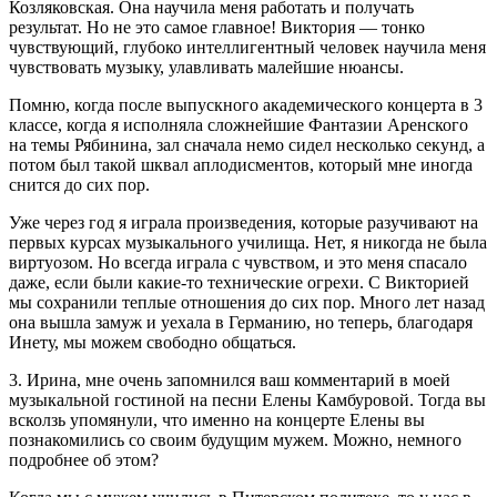
Козляковская. Она научила меня работать и получать
результат. Но не это самое главное! Виктория — тонко
чувствующий, глубоко интеллигентный человек научила меня
чувствовать музыку, улавливать малейшие нюансы.
Помню, когда после выпускного академического концерта в 3
классе, когда я исполняла сложнейшие Фантазии Аренского
на темы Рябинина, зал сначала немо сидел несколько секунд, а
потом был такой шквал аплодисментов, который мне иногда
снится до сих пор.
Уже через год я играла произведения, которые разучивают на
первых курсах музыкального училища. Нет, я никогда не была
виртуозом. Но всегда играла с чувством, и это меня спасало
даже, если были какие-то технические огрехи. С Викторией
мы сохранили теплые отношения до сих пор. Много лет назад
она вышла замуж и уехала в Германию, но теперь, благодаря
Инету, мы можем свободно общаться.
3. Ирина, мне очень запомнился ваш комментарий в моей
музыкальной гостиной на песни Елены Камбуровой. Тогда вы
всколзь упомянули, что именно на концерте Елены вы
познакомились со своим будущим мужем. Можно, немного
подробнее об этом?