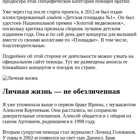
продюсера этой специфической категории поющей братии.
Уже через год после старта проекта, в 2012-м был издан
иллюстрированный альбом «Детская площадка №1». Он был
удостоен Национальной премии «Золотой медвежонок»,
поскольку критика признала сборник лучшим детским
изданием года. Она и по сей день дает концерты для малышей
вместе со своими коллегами по «Площадке». В том числе,
благотворительные.
Подробнее об этой стороне ее деятельности можно узнать на
официальном
сайте певицы
. Тут же размещены анонсы ее
ближайших концертов и поездок по стране.
Личная жизнь — не обезличенная
Я уже упоминала выше о первом браке Ирины, с музыкантом
Алексеем Кортневым. Они расстались, но сохранили
доверительные отношения. Алексей общается и с общим их
сыном Артемием, родившимся в 1998 году.
Вторым супругом певицы стал журналист Леонид Голованов.
У пары в 2002-м появился на свет сын Даниил. Брак