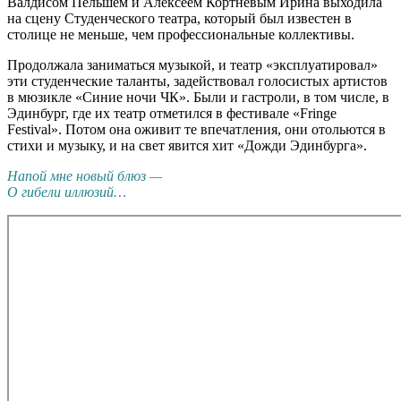
Валдисом Пельшем и Алексеем Кортневым Ирина выходила
на сцену Студенческого театра, который был известен в
столице не меньше, чем профессиональные коллективы.
Продолжала заниматься музыкой, и театр «эксплуатировал»
эти студенческие таланты, задействовал голосистых артистов
в мюзикле «Синие ночи ЧК». Были и гастроли, в том числе, в
Эдинбург, где их театр отметился в фестивале «Fringe
Festival». Потом она оживит те впечатления, они отольются в
стихи и музыку, и на свет явится хит «Дожди Эдинбурга».
Напой мне новый блюз —
О гибели иллюзий…