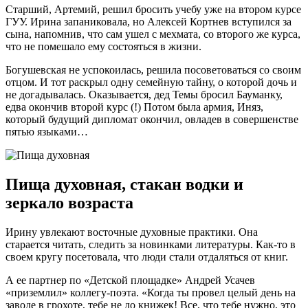
Старший, Артемий, решил бросить учебу уже на втором курсе
ГУУ. Ирина запаниковала, но Алексей Кортнев вступился за
сына, напомнив, что сам ушел с мехмата, со второго же курса,
что не помешало ему состояться в жизни.
Богушевская не успокоилась, решила посоветоваться со своим
отцом. И тот раскрыл одну семейную тайну, о которой дочь и
не догадывалась. Оказывается, дед Темы бросил Бауманку,
едва окончив второй курс (!) Потом была армия, Иняз,
который будущий дипломат окончил, овладев в совершенстве
пятью языками…
Пища духовная, стакан водки и
зеркало возраста
Ирину увлекают восточные духовные практики. Она
старается читать, следить за новинками литературы. Как-то в
своем кругу посетовала, что люди стали отдаляться от книг.
А ее партнер по «Детской площадке» Андрей Усачев
«приземлил» коллегу-поэта. «Когда ты провел целый день на
заводе в грохоте, тебе не до книжек! Все, что тебе нужно, это