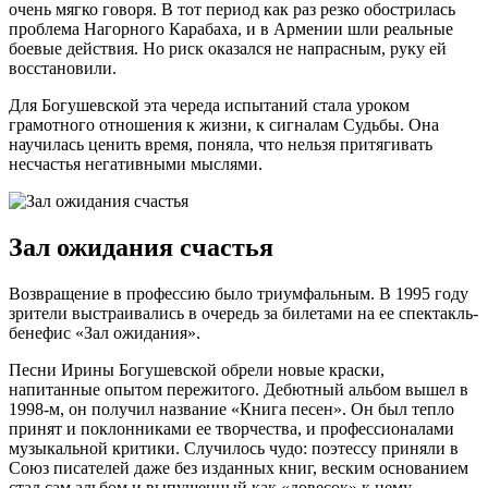
очень мягко говоря. В тот период как раз резко обострилась
проблема Нагорного Карабаха, и в Армении шли реальные
боевые действия. Но риск оказался не напрасным, руку ей
восстановили.
Для Богушевской эта череда испытаний стала уроком
грамотного отношения к жизни, к сигналам Судьбы. Она
научилась ценить время, поняла, что нельзя притягивать
несчастья негативными мыслями.
Зал ожидания счастья
Возвращение в профессию было триумфальным. В 1995 году
зрители выстраивались в очередь за билетами на ее спектакль-
бенефис «Зал ожидания».
Песни Ирины Богушевской обрели новые краски,
напитанные опытом пережитого. Дебютный альбом вышел в
1998-м, он получил название «Книга песен». Он был тепло
принят и поклонниками ее творчества, и профессионалами
музыкальной критики. Случилось чудо: поэтессу приняли в
Союз писателей даже без изданных книг, веским основанием
стал сам альбом и выпущенный как «довесок» к нему