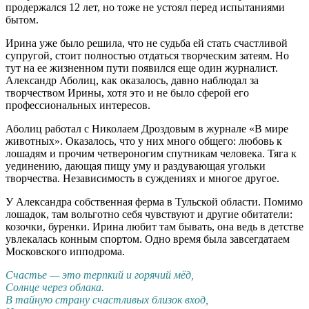
продержался 12 лет, но тоже не устоял перед испытаниями
бытом.
Ирина уже было решила, что не судьба ей стать счастливой
супругой, стоит полностью отдаться творческим затеям. Но
тут на ее жизненном пути появился еще один журналист.
Александр Аболиц, как оказалось, давно наблюдал за
творчеством Ирины, хотя это и не было сферой его
профессиональных интересов.
Аболиц работал с Николаем Дроздовым в журнале «В мире
животных». Оказалось, что у них много общего: любовь к
лошадям и прочим четвероногим спутникам человека. Тяга к
уединению, дающая пищу уму и раздувающая угольки
творчества. Независимость в суждениях и многое другое.
У Александра собственная ферма в Тульской области. Помимо
лошадок, там вольготно себя чувствуют и другие обитатели:
козочки, буренки. Ирина любит там бывать, она ведь в детстве
увлекалась конным спортом. Одно время была завсегдатаем
Московского ипподрома.
Счастье — это терпкий и горячий мёд,
Солнце через облака.
В тайную страну счастливых близок вход,