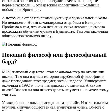
сказали, и занятия в хоровой студии «Веснянка», и даже
первые гастроли. С эти детским коллективом школьница
побывала в Ярославле.
А потом она стала прилежной ученицей музыкальной школы.
Но ненадолго. Новая командировка отца была в Венгрию.
Проблема в том, что из-за незнания языка девочка не смогла
продолжать обучение музыке в Будапеште. Там она закончила
общеобразовательную школу.
Поющий философ или философичный
бард?
МГУ, знакомый с детства, стал ее альма-матер по окончании
школы. Там она изучала историю зарубежной философии, и
даже преподавала этот предмет, хоть и недолго. Университет
окончила в 1992-м, получив диплом с отличием. А как же
иначе? Вполсилы она ничего делать не умеет и не хочет этому
учиться.
Универ был не только «рассадником знаний». И в те годы там
бурлила кипучая общественная, культурная жизнь. Вместе с