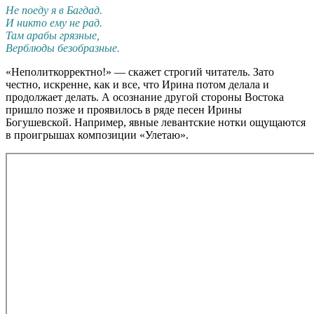
Не поеду я в Багдад.
И никто ему не рад.
Там арабы грязные,
Верблюды безобразные.
«Неполиткорректно!» — скажет строгий читатель. Зато
честно, искренне, как и все, что Ирина потом делала и
продолжает делать. А осознание другой стороны Востока
пришло позже и проявилось в ряде песен Ирины
Богушевской. Например, явные левантские нотки ощущаются
в проигрышах композиции «Улетаю».