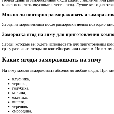
Нельзя хранить замороженные ягоды рядом с мясными или рыбн
может испортить вкусовые качества ягод. Лучше всего для это
Можно ли повторно размораживать и заморажив
Ягоды из морозильника после разморозки нельзя повторно замо
Заморозка ягод на зиму для приготовления компо
Ягоды, которые вы будете использовать для приготовления ком
сразу разложить ягоды по контейнерам или пакетам. Но в этом с
Какие ягоды замораживать на зиму
На зиму можно замораживать абсолютно любые ягоды. При замо
клубника,
черника,
голубика,
малина,
ежевика,
вишня,
черешня,
смородина,