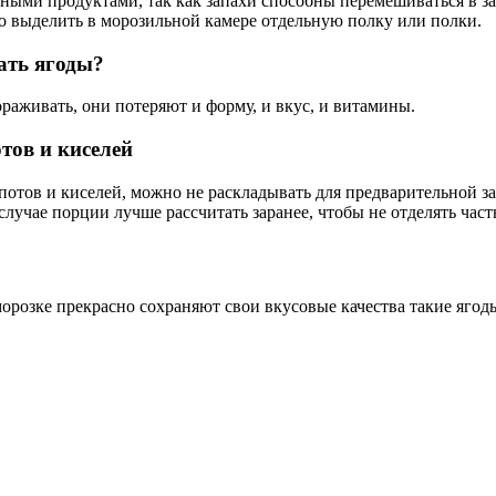
ыми продуктами, так как запахи способны перемешиваться в за
го выделить в морозильной камере отдельную полку или полки.
ать ягоды?
раживать, они потеряют и форму, и вкус, и витамины.
тов и киселей
потов и киселей, можно не раскладывать для предварительной за
лучае порции лучше рассчитать заранее, чтобы не отделять часть
розке прекрасно сохраняют свои вкусовые качества такие ягод