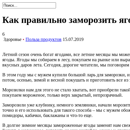
Как правильно заморозить яг
6
Здоровье
•
Польза продуктов
15.07.2019
Летний сезон очень богат ягодами, все летние месяцы мы мож
ягоды. Ягоды мы собираем в лесу, покупаем на рынке или выращ
вкусных даров лета. Сегодня, дорогие читатели, мы поговорим 
В этом году мы с мужем купили большой ларь для заморозки, и с
потом, осенью, зимой и весной покушать и приготовить все и
Морозилки нам для этого не стало хватать, вот приобрели тако
покупаем мороженое, только верх закрытый, непрозрачный.
Заморозили уже клубнику, немного земляники, начали морозить
точно и его использовать для такого способа – мы с мужем обо
помидоры, кабачки, баклажаны и что-то еще.
В долгие зимние месяцы замороженные ягоды заменят нам свеж