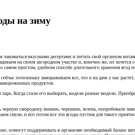
оды на зиму
ем лакомиться вкусными десертами и питать свой организм вит
иваем на своем загородном участке и, конечно же, их хочется с
о самом простом, удобном способе длительного хранения ягод на
ейчас потихоньку замораживаем все, что и на даче у нас растет,
з замороженных продуктов.
й ларь. Когда стали его выбирать, видели разные модели. Приоб
 черную смородину, вишню, черешню, зелень, попробовали заморо
жаем смузи, и вот потом все эти ягоды пустим для такого приятн
ие, помогут поддерживать в организме необходимый баланс вита