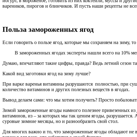
йогурт, в мороженое, готовить из них коктейли, муссы и друг
вареников, пирогов и блинчиков. И пусть наши рецепты не вс
Польза замороженных ягод
Если говорить о пользе ягод, которые мы сохраняем на зиму,
В замороженных ягодах эксперты нашли всего на 10% мен
Думаю, впечатляют такие цифры, правда? Ведь летний сезон так
Какой вид заготовки ягод на зиму лучше?
При варке варенья витамины разрушаются полностью, при сушке
количество витаминов и других полезных веществ в ягодах.
Вывод делаем сами: что мы хотим получить? Просто побаловать
Зимой замороженные ягоды намного полезнее привезенных из д
витаминов, из – за которых мы так ценим ягоды, разрушается.
суровые зимние месяцы, но и разнообразить свой стол.
Для многих важно и то, что замороженные ягоды обладают не 