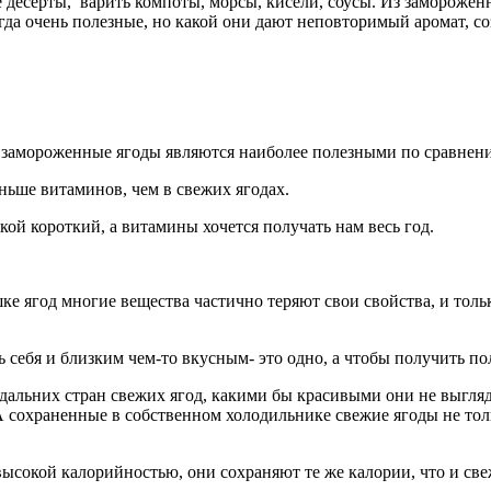
ие десерты, варить компоты, морсы, кисели, соусы. Из заморож
егда очень полезные, но какой они дают неповторимый аромат, с
 то замороженные ягоды являются наиболее полезными по сравнен
ьше витаминов, чем в свежих ягодах.
ой короткий, а витамины хочется получать нам весь год.
 ягод многие вещества частично теряют свои свойства, и тольк
 себя и близким чем-то вкусным- это одно, а чтобы получить по
альних стран свежих ягод, какими бы красивыми они не выгляд
 А сохраненные в собственном холодильнике свежие ягоды не тол
высокой калорийностью, они сохраняют те же калории, что и св