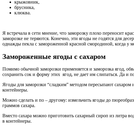
крыжовник,
брусника,
клюква.
Я встречала в сети мнение, что заморозку плохо переносит кр
заморозке не теряются. Конечно, эти ягоды не годятся для дес
однажды пекла с замороженной красной смородиной, когда у ме
Замороженные ягоды с сахаром
Помимо обычной заморозки применяется и заморозка ягод, обва
сохранить сок и форму этих ягод, не дает им слипаться. Да и п
Ягоды для заморозки “сладким” методом пересыпают сахаром 
контейнеры.
Можно сделать и по – другому: измельчить ягоды до пюреобраз
граммов сахара.
Вместо сахара можно приготовить сахарный сироп из литра вод
в контейнеры.