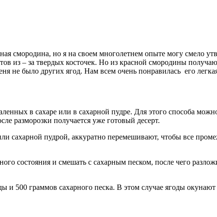
асная смородина, но я на своем многолетнем опыте могу смело у
ертов из – за твердых косточек. Но из красной смородины получ
ня не было других ягод. Нам всем очень понравилась его легка
ленных в сахаре или в сахарной пудре. Для этого способа можно
осле разморозки получается уже готовый десерт.
или сахарной пудрой, аккуратно перемешивают, чтобы все пром
ного состояния и смешать с сахарным песком, после чего разлож
ы и 500 граммов сахарного песка. В этом случае ягоды окунают 