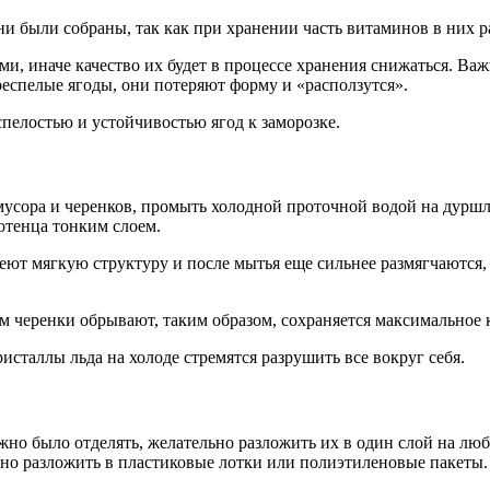
ни были собраны, так как при хранении часть витаминов в них р
, иначе качество их будет в процессе хранения снижаться. Важ
еспелые ягоды, они потеряют форму и «расползутся».
пелостью и устойчивостью ягод к заморозке.
 мусора и черенков, промыть холодной проточной водой на дурш
лотенца тонким слоем.
еют мягкую структуру и после мытья еще сильнее размягчаются,
м черенки обрывают, таким образом, сохраняется максимальное к
сталлы льда на холоде стремятся разрушить все вокруг себя.
ожно было отделять, желательно разложить их в один слой на лю
жно разложить в пластиковые лотки или полиэтиленовые пакеты.