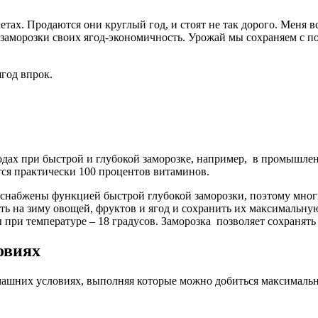
тах. Продаются они круглый год, и стоят не так дорого. Меня в
заморозки своих ягод-экономичность. Урожай мы сохраняем с пол
ягод впрок.
одах при быстрой и глубокой заморозке, например, в промышле
тся практически 100 процентов витаминов.
набжены функцией быстрой глубокой заморозки, поэтому многи
ть на зиму овощей, фруктов и ягод и сохранить их максимальн
ы при температуре – 18 градусов. Заморозка позволяет сохранять
овиях
омашних условиях, выполняя которые можно добиться максималь