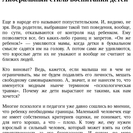
Еще в народе его называют попустительским. И, видимо, не
зря. Ведь родители, выбравшие такой тип поведения, вообще,
по сути, отказываются от контроля над ребенком. Ему
позволяется все, без каких-либо границ и запретов. «Он же
ребенок!» — умиляются мамы, когда детки в буквальном
смысле садятся им на голову. А потом сами же удивляются,
что взрослые дети их не уважают и вообще не считают за
близких людей.
Кто виноват? Ведь, кажется, если малыша ни в чем не
ограничивать, мы не будем подавлять его личность, мешать
свободному самовыражению. А, значит, и не нанесем то, что
именуется модным нынче термином «психологическая
травма». Почему же дети вырастают не такими, как нам
хочется?
Многие психологи и педагоги уже давно сошлись во мнении,
что ребенку необходимы границы. Маленький человечек еще
не имеет собственных критериев оценки, не понимает, что
для него хорошо, а что – плохо. К тому же, ему нужен
взрослый и сильный человек, который может взять на себя
ответственность за его безопасность. И потом, по мере