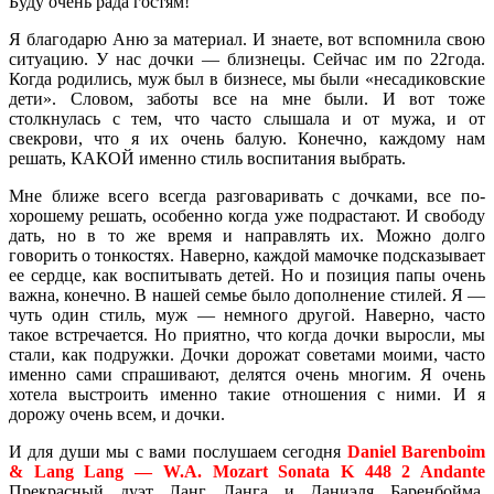
Буду очень рада гостям!
Я благодарю Аню за материал. И знаете, вот вспомнила свою
ситуацию. У нас дочки — близнецы. Сейчас им по 22года.
Когда родились, муж был в бизнесе, мы были «несадиковские
дети». Словом, заботы все на мне были. И вот тоже
столкнулась с тем, что часто слышала и от мужа, и от
свекрови, что я их очень балую. Конечно, каждому нам
решать, КАКОЙ именно стиль воспитания выбрать.
Мне ближе всего всегда разговаривать с дочками, все по-
хорошему решать, особенно когда уже подрастают. И свободу
дать, но в то же время и направлять их. Можно долго
говорить о тонкостях. Наверно, каждой мамочке подсказывает
ее сердце, как воспитывать детей. Но и позиция папы очень
важна, конечно. В нашей семье было дополнение стилей. Я —
чуть один стиль, муж — немного другой. Наверно, часто
такое встречается. Но приятно, что когда дочки выросли, мы
стали, как подружки. Дочки дорожат советами моими, часто
именно сами спрашивают, делятся очень многим. Я очень
хотела выстроить именно такие отношения с ними. И я
дорожу очень всем, и дочки.
И для души мы с вами послушаем сегодня
Daniel Barenboim
& Lang Lang — W.A. Mozart Sonata K 448 2 Andante
Прекрасный дуэт Ланг Ланга и Даниэля Баренбойма.