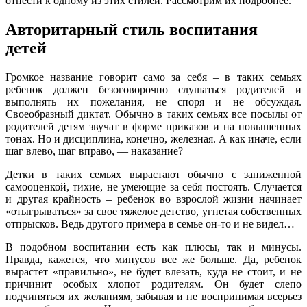
отнести к одному из этих стилей. Рассмотрим их подробнее.
Авторитарный стиль воспитания
детей
Громкое название говорит само за себя – в таких семьях
ребенок должен безоговорочно слушаться родителей и
выполнять их пожелания, не споря и не обсуждая.
Своеобразный диктат. Обычно в таких семьях все посылы от
родителей детям звучат в форме приказов и на повышенных
тонах. Но и дисциплина, конечно, железная. А как иначе, если
шаг влево, шаг вправо, — наказание?
Детки в таких семьях вырастают обычно с заниженной
самооценкой, тихие, не умеющие за себя постоять. Случается
и другая крайность – ребенок во взрослой жизни начинает
«отыгрываться» за свое тяжелое детство, угнетая собственных
отпрысков. Ведь другого примера в семье он-то и не видел…
В подобном воспитании есть как плюсы, так и минусы.
Правда, кажется, что минусов все же больше. Да, ребенок
вырастет «правильно», не будет влезать, куда не стоит, и не
причинит особых хлопот родителям. Он будет слепо
подчиняться их желаниям, забывая и не воспринимая всерьез