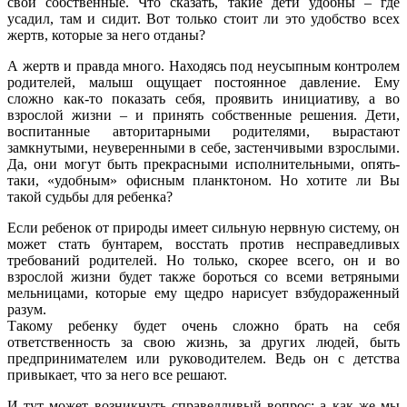
свои собственные. Что сказать, такие дети удобны – где
усадил, там и сидит. Вот только стоит ли это удобство всех
жертв, которые за него отданы?
А жертв и правда много. Находясь под неусыпным контролем
родителей, малыш ощущает постоянное давление. Ему
сложно как-то показать себя, проявить инициативу, а во
взрослой жизни – и принять собственные решения. Дети,
воспитанные авторитарными родителями, вырастают
замкнутыми, неуверенными в себе, застенчивыми взрослыми.
Да, они могут быть прекрасными исполнительными, опять-
таки, «удобным» офисным планктоном. Но хотите ли Вы
такой судьбы для ребенка?
Если ребенок от природы имеет сильную нервную систему, он
может стать бунтарем, восстать против несправедливых
требований родителей. Но только, скорее всего, он и во
взрослой жизни будет также бороться со всеми ветряными
мельницами, которые ему щедро нарисует взбудораженный
разум.
Такому ребенку будет очень сложно брать на себя
ответственность за свою жизнь, за других людей, быть
предпринимателем или руководителем. Ведь он с детства
привыкает, что за него все решают.
И тут может возникнуть справедливый вопрос: а как же мы