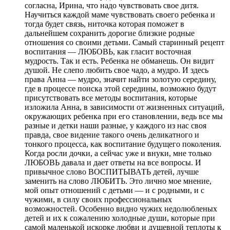
согласна, Ирина, что надо чувствовать свое дитя.
Научиться каждой маме чувствовать своего ребенка и
тогда будет связь, ниточка которая поможет в
дальнейшем сохранить дорогие близкие родные
отношения со своими детьми. Самый старинный рецепт
воспитания — ЛЮБОВЬ, как гласит восточная
мудрость. Так и есть. Ребенка не обманешь. Он видит
душой. Не слепо любить свое чадо, а мудро. И здесь
права Анна — мудро, значит найти золотую середину,
где в процессе поиска этой середины, возможно будут
присутствовать все методы воспитания, которые
изложила Анна, в зависимости от жизненных ситуаций,
окружающих ребенка при его становлении, ведь все мы
разные и детки наши разные, у каждого из нас своя
правда, свое видение такого очень деликатного и
тонкого процесса, как воспитание будущего поколения.
Когда росли дочки, а сейчас уже и внуки, мне только
ЛЮБОВЬ давала и дает ответы на все вопросы. И
привычное слово ВОСПИТЫВАТЬ детей, лучше
заменить на слово ЛЮБИТЬ. Это лично мое мнение,
мой опыт отношений с детьми — и с родными, и с
чужими, в силу своих профессиональных
возможностей. Особенно видно чужих недолюбленых
детей и их к сожалению холодные души, которые при
самой маленькой искорке любви и душевной теплоты к