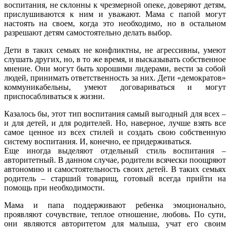
воспитания, не склонны к чрезмерной опеке, доверяют детям,
прислушиваются к ним и уважают. Мама с папой могут
настоять на своем, когда это необходимо, но в остальном
разрешают детям самостоятельно делать выбор.
Дети в таких семьях не конфликтны, не агрессивны, умеют
слушать других, но, в то же время, и высказывать собственное
мнение. Они могут быть хорошими лидерами, вести за собой
людей, принимать ответственность за них. Дети «демократов»
коммуникабельны, умеют договариваться и могут
приспосабливаться к жизни.
Казалось бы, этот тип воспитания самый выгодный для всех –
и для детей, и для родителей. Но, наверное, лучше взять все
самое ценное из всех стилей и создать свою собственную
систему воспитания. И, конечно, ее придерживаться.
Еще иногда выделяют отдельный стиль воспитания –
авторитетный. В данном случае, родители всячески поощряют
автономию и самостоятельность своих детей. В таких семьях
родитель – старший товарищ, готовый всегда прийти на
помощь при необходимости.
Мама и папа поддерживают ребенка эмоционально,
проявляют сочувствие, теплое отношение, любовь. По сути,
они являются авторитетом для малыша, учат его своим