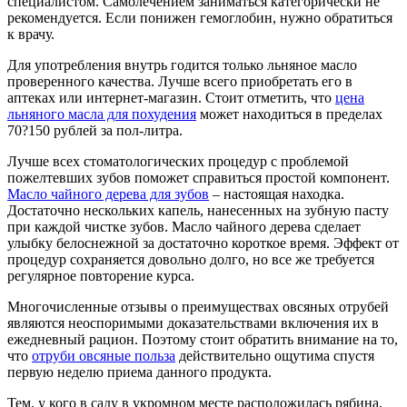
специалистом. Самолечением заниматься категорически не
рекомендуется. Если понижен гемоглобин, нужно обратиться
к врачу.
Для употребления внутрь годится только льняное масло
проверенного качества. Лучше всего приобретать его в
аптеках или интернет-магазин. Стоит отметить, что
цена
льняного масла для похудения
может находиться в пределах
70?150 рублей за пол-литра.
Лучше всех стоматологических процедур с проблемой
пожелтевших зубов поможет справиться простой компонент.
Масло чайного дерева для зубов
– настоящая находка.
Достаточно нескольких капель, нанесенных на зубную пасту
при каждой чистке зубов. Масло чайного дерева сделает
улыбку белоснежной за достаточно короткое время. Эффект от
процедур сохраняется довольно долго, но все же требуется
регулярное повторение курса.
Многочисленные отзывы о преимуществах овсяных отрубей
являются неоспоримыми доказательствами включения их в
ежедневный рацион. Поэтому стоит обратить внимание на то,
что
отруби овсяные польза
действительно ощутима спустя
первую неделю приема данного продукта.
Тем, у кого в саду в укромном месте расположилась рябина,