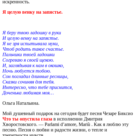
искренность.
Я целую венку на запястье.
Я беру твою ладошку в руки
И целую венку на запястье.
Я не зря испытывала муки,
Чтоб родить такое счастье.
Пальчики твоей ладошки
Согреваю я своей щекою.
И, заглядывая к нам в окошко,
Ночь любуется тобою.
Сон погладил длинные ресницы,
Сказки сочиняя для тебя.
Интересно, что тебе приснится,
Доченька любимая моя…
Ольга Натальина.
Мой душевный подарок на сегодня будет песня Чезаре Биксио
Что ты опустила глаза
в исполнении Дмитрия
Хворостовского. — Parlami d’amore, Mariù . Как я люблю эту
песню. Песня о любви и радости жизни, о тепле и
трепетности чувств.