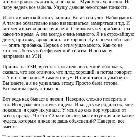
что уже родилась жизнь, и не одна…Муж меня успокоил. На
пару недель все забыла. Упущу дальше некоторые тонкости.
И вот я в женской консультации. Встала на учет. Наблюдаюсь.
А там же обязательно надо взвешиваться, замеряться и т.д. И
вот меня врач «пропесочивает». Слишком уж я прибавила за
какое-то время. А ела всегда очень немного. Я на строжайшую
диету, прихожу, вроде опять все хорошо. Чуть поем побольше
— опять прибавка. Нервов с этим ушло много. Как-то не
хотелось быть уж бесформенной совсем. И она меня
направила на УЗИ.
Пришла на УЗИ, врач так трогательно со мной обошлась,
сказала, что все отлично, что плод хороший, а потом говорит:
» А вот еще один. В самом низу». И таинственно улыбается.
Вы знаете, а я не удивилась этому. Просто была готова.
Вспомнила сразу о том сне.
Вот ведь как бывает в жизни. Наверно, сложно поверить в
это. Но я даже лица дочек видела. И когда уже родила их, мне
показали, я сразу их узнала. У меня до сих пор мурашки от
всего, правда. Что это? Знаки свыше, моя интуиция или какие
чудеса, которым никак не дашь объяснений? Наверно, все
вместе.
Так вот, после такой лирики и откровения, я хочу вас