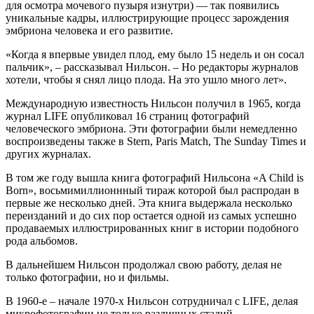
для осмотра мочевого пузыря изнутри) — так появились
уникальные кадры, иллюстрирующие процесс зарождения
эмбриона человека и его развитие.
«Когда я впервые увидел плод, ему было 15 недель и он сосал
пальчик», – рассказывал Нильсон. – Но редакторы журналов
хотели, чтобы я снял лицо плода. На это ушло много лет».
Международную известность Нильсон получил в 1965, когда
журнал LIFE опубликовал 16 страниц фотографий
человеческого эмбриона. Эти фотографии были немедленно
воспроизведены также в Stern, Paris Match, The Sunday Times и
других журналах.
В том же году вышла книга фотографий Нильсона «A Child is
Born», восьмимиллионнный тираж которой был распродан в
первые же несколько дней. Эта книга выдержала несколько
переизданий и до сих пор остается одной из самых успешно
продаваемых иллюстрированных книг в истории подобного
рода альбомов.
В дальнейшем Нильсон продолжал свою работу, делая не
только фотографии, но и фильмы.
В 1960-е – начале 1970-х Нильсон сотрудничал с LIFE, делая
микрофотографии не только различных стадий