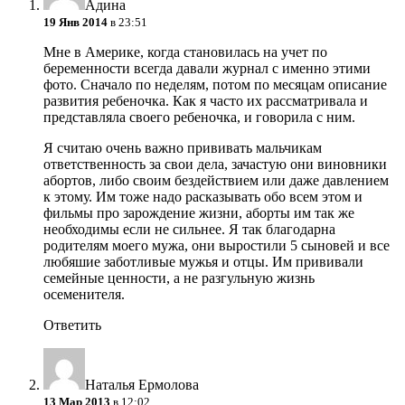
Адина
19 Янв 2014
в 23:51
Мне в Америке, когда становилась на учет по
беременности всегда давали журнал с именно этими
фото. Сначало по неделям, потом по месяцам описание
развития ребеночка. Как я часто их рассматривала и
представляла своего ребеночка, и говорила с ним.
Я считаю очень важно прививать мальчикам
ответственность за свои дела, зачастую они виновники
абортов, либо своим бездействием или даже давлением
к этому. Им тоже надо расказывать обо всем этом и
фильмы про зарождение жизни, аборты им так же
необходимы если не сильнее. Я так благодарна
родителям моего мужа, они выростили 5 сыновей и все
любяшие заботливые мужья и отцы. Им прививали
семейные ценности, а не разгульную жизнь
осеменителя.
Ответить
Наталья Ермолова
13 Мар 2013
в 12:02