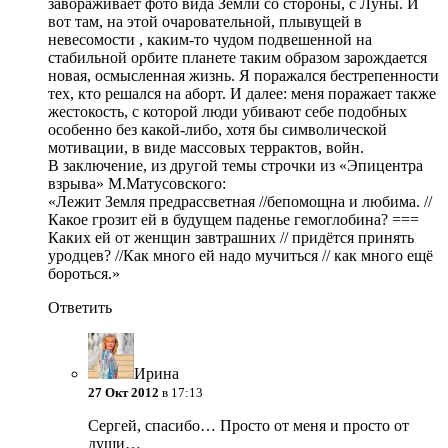
завораживает фото вида Земли со стороны, с Луны. И
вот там, на этой очаровательной, плывущей в
невесомости , каким-то чудом подвешенной на
стабильной орбите планете таким образом зарождается
новая, осмысленная жизнь. Я поражался бестрепенности
тех, кто решался на аборт. И далее: меня поражает также
жестокость, с которой люди убивают себе подобных
особенно без какой-либо, хотя бы символической
мотивации, в виде массовых террактов, войн.
В заключение, из другой темы строчки из «Эпицентра
взрыва» М.Матусовского:
«Лежит Земля предрассветная //бепомощна и любима. //
Какое грозит ей в будущем паденье гемоглобина? ===
Каких ей от женщин завтрашних // придётся принять
уродцев? //Как много ей надо мучиться // как много ещё
бороться.»
Ответить
Ирина
27 Окт 2012
в 17:13
Сергей, спасибо… Просто от меня и просто от
души…