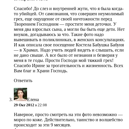
Спасибо! До слез и внутренней жути, что я была когда-
то убийцей. От самознания, что совершен неумолимый
грех, еще ощущение от своей ничтожности перед
Творением Господним — простите меня деточки. У
меня два взрослых сына, а могли бы быть еще дети. Нет
внуков, догадываюсь за что. Такие фото надо
вывешивать в поликлиниках, в женских консультациях.
И как описала свое посещение Костела Бабушка Бабуня
— в Храмах. Надо учить людей видеть и слышать, если
не дано свыше. А все было от незнания и безверия у
меня в те годы. Прости Господи мой тяжкий грех!
Спасибо Ирине за трогательность и жизненность. Всех
Вам благ и Храни Господь.
Ответить
Елена
29 Окт 2012
в 22:08
Наверное, просто смотреть на эти фото невозможно —
мороз по коже. Действительно, таинство и волшебство
происходит за эти 9 месяцев.