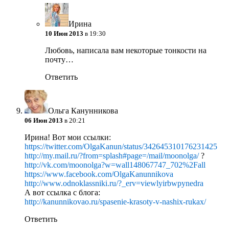
Ирина
10 Июн 2013
в 19:30
Любовь, написала вам некоторые тонкости на
почту…
Ответить
Ольга Канунникова
06 Июн 2013
в 20:21
Ирина! Вот мои ссылки:
https://twitter.com/OlgaKanun/status/342645310176231425
http://my.mail.ru/?from=splash#page=/mail/moonolga/
?
http://vk.com/moonolga?w=wall148067747_702%2Fall
https://www.facebook.com/OlgaKanunnikova
http://www.odnoklassniki.ru/?_erv=viewlyirbwpynedra
А вот ссылка с блога:
http://kanunnikovao.ru/spasenie-krasoty-v-nashix-rukax/
Ответить