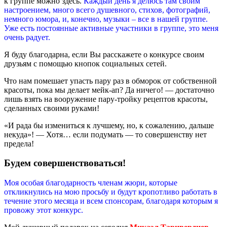
к группе можно
здесь
.
Каждый день я делюсь там своим
настроением, много всего душевного, стихов, фотографий,
немного юмора, и, конечно, музыки – все в нашей группе.
Уже есть постоянные активные участники в группе, это меня
очень радует.
Я буду благодарна, если Вы расскажете о конкурсе своим
друзьям с помощью кнопок социальных сетей.
Что нам помешает упасть пару раз в обморок от собственной
красоты, пока мы делает мейк-ап? Да ничего! — достаточно
лишь взять на вооружение пару-тройку рецептов красоты,
сделанных своими руками!
«И рада бы измениться к лучшему, но, к сожалению, дальше
некуда»! — Хотя… если подумать — то совершенству нет
предела!
Будем совершенствоваться!
Моя особая благодарность членам жюри, которые
откликнулись на мою просьбу и будут кропотливо работать в
течение этого месяца и всем спонсорам, благодаря которым я
провожу этот конкурс.