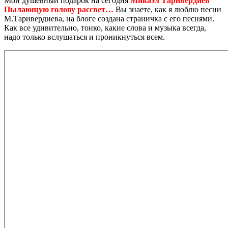
Мой душевный подарок на сегодня
Микаэл Таривердиев
Пылающую голову рассвет…
Вы знаете, как я люблю песни
М.Таривердиева, на блоге создана страничка с его песнями.
Как все удивительно, тонко, какие слова и музыка всегда,
надо только вслушаться и проникнуться всем.