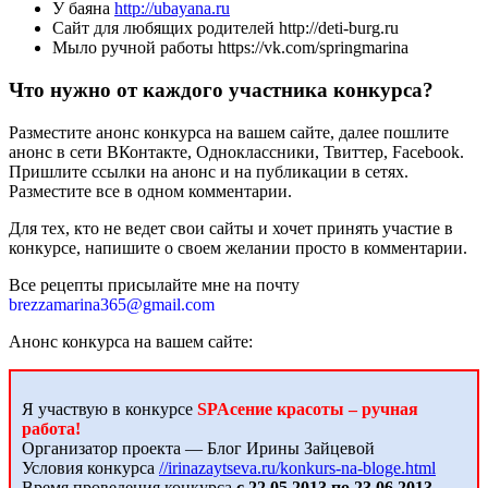
У баяна
http://ubayana.ru
Сайт для любящих родителей http://deti-burg.ru
Мыло ручной работы
https://vk.com/springmarina
Что нужно от каждого участника конкурса?
Разместите анонс конкурса на вашем сайте, далее пошлите
анонс в сети ВКонтакте, Одноклассники, Твиттер, Facebook.
Пришлите ссылки на анонс и на публикации в сетях.
Разместите все в одном комментарии.
Для тех, кто не ведет свои сайты и хочет принять участие в
конкурсе, напишите о своем желании просто в комментарии.
Все рецепты присылайте мне на почту
brezzamarina365@gmail.com
Анонс конкурса на вашем сайте:
Я участвую в конкурсе
SPAсение красоты – ручная
работа!
Организатор проекта — Блог Ирины Зайцевой
Условия конкурса
//irinazaytseva.ru/konkurs-na-bloge.html
Время проведения конкурса
с 22.05.2013 по 23.06.2013