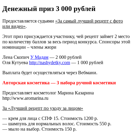
Денежный приз 3 000 рублей
Предоставляется судьями
«За самый лучший рецепт с фото
или видео»
.
Этот приз присуждается участнику, чей рецепт займет 2 место
по количеству баллов за весь период конкурса. Спонсоры этой
номинации – члены жюри
Лена Скопич
У Мадам
— 2 000 рублей
Оля Кутуева
http://nashydetky.com
— 1 000 рублей
Выплата будет осуществляться через Вебмани.
Aвторская косметика — 3 набора ручной косметики
Предоставляет косметолог Марина Казарина
http://www.aromarina.ru
За «Лучший рецепт по уходу за лицом»
— крем для лица с СПФ 15. Стоимость 1200 р.
— шампунь для нормальных волос. Стоимость 550 р.
— мыло на выбор. Стоимость 150 р.