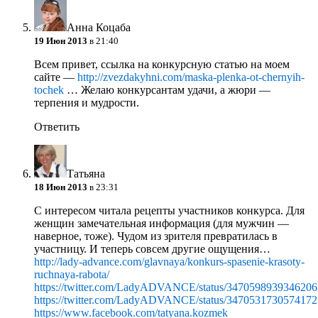
Анна Коцаба
19 Июн 2013
в 21:40
Всем привет, ссылка на конкурсную статью на моем
сайте —
http://zvezdakyhni.com/maska-plenka-ot-chernyih-
tochek
… Желаю конкурсантам удачи, а жюри —
терпения и мудрости.
Ответить
Татьяна
18 Июн 2013
в 23:31
С интересом читала рецепты участников конкурса. Для
женщин замечательная информация (для мужчин —
наверное, тоже). Чудом из зрителя превратилась в
участницу. И теперь совсем другие ощущения…
http://lady-advance.com/glavnaya/konkurs-spasenie-krasoty-
ruchnaya-rabota/
https://twitter.com/LadyADVANCE/status/347059893934620
https://twitter.com/LadyADVANCE/status/347053173057417
https://www.facebook.com/tatyana.kozmek