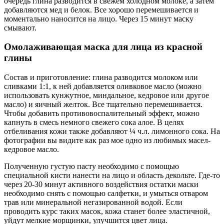
очередь глина разводится в свежем холодном молоке, а затем
добавляются мед и белок. Все хорошо перемешивается и
моментально наносится на лицо. Через 15 минут маску
смывают.
Омолаживающая маска для лица из красной
глины
Состав и приготовление: глина разводится молоком или
сливками 1:1, к ней добавляется оливковое масло (можно
использовать кунжутное, миндальное, кедровое или другое
масло) и яичный желток. Все тщательно перемешивается.
Чтобы добавить противовоспалительный эффект, можно
капнуть в смесь немного свежего сока алое. В целях
отбеливания кожи также добавляют ¼ ч.л. лимонного сока. На
фотографии вы видите как раз мое одно из любимых масел-
кедровое масло.
Полученную густую пасту необходимо с помощью
специальной кисти нанести на лицо и область декольте. Где-то
через 20-30 минут активного воздействия остатки маски
необходимо снять с помощью салфетки, и умыться отваром
трав или минеральной негазированной водой. Если
проводить курс таких масок, кожа станет более эластичной,
уйдут мелкие морщинки, улучшится цвет лица.