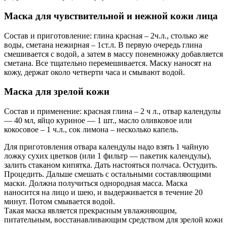
Маска для чувствительной и нежной кожи лица
Состав и приготовление: глина красная – 2ч.л., столько же
воды, сметана нежирная – 1ст.л. В первую очередь глина
смешивается с водой, а затем в массу понемножку добавляется
сметана. Все тщательно перемешивается. Маску наносят на
кожу, держат около четверти часа и смывают водой.
Маска для зрелой кожи
Состав и применение: красная глина – 2 ч л., отвар календулы
— 40 мл, яйцо куриное — 1 шт., масло оливковое или
кокосовое – 1 ч.л., сок лимона – несколько капель.
Для приготовления отвара календулы надо взять 1 чайную
ложку сухих цветков (или 1 фильтр — пакетик календулы),
залить стаканом кипятка. Дать настояться полчаса. Остудить.
Процедить. Дальше смешать с остальными составляющими
маски. Должна получиться однородная масса. Маска
наносится на лицо и шею, и выдерживается в течение 20
минут. Потом смывается водой.
Такая маска является прекрасным увлажняющим,
питательным, восстанавливающим средством для зрелой кожи