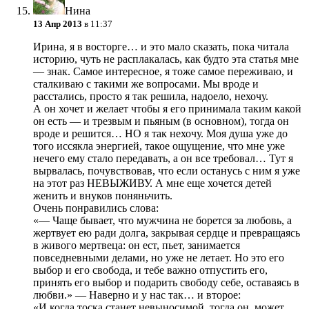
Нина
13 Апр 2013
в 11:37
Ирина, я в восторге… и это мало сказать, пока читала
историю, чуть не расплакалась, как будто эта статья мне
— знак. Самое интересное, я тоже самое переживаю, и
сталкиваю с такими же вопросами. Мы вроде и
расстались, просто я так решила, надоело, нехочу.
А он хочет и желает чтобы я его принимала таким какой
он есть — и трезвым и пьяным (в основном), тогда он
вроде и решится… НО я так нехочу. Моя душа уже до
того иссякла энергией, такое ощущение, что мне уже
нечего ему стало передавать, а он все требовал… Тут я
вырвалась, почувствовав, что если останусь с ним я уже
на этот раз НЕВЫЖИВУ. А мне еще хочется детей
женить и внуков поняньчить.
Очень понравились слова:
«— Чаще бывает, что мужчина не борется за любовь, а
жертвует ею ради долга, закрывая сердце и превращаясь
в живого мертвеца: он ест, пьет, занимается
повседневными делами, но уже не летает. Но это его
выбор и его свобода, и тебе важно отпустить его,
принять его выбор и подарить свободу себе, оставаясь в
любви.» — Наверно и у нас так… и второе:
«И когда тоска станет невыносимой, тогда он, может