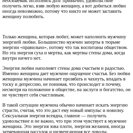
неосязаемая. Исполнять долг привычно, удовольствие
получить легко, взяв любую женщину, а вот добиться любви
иногда невозможно, потому что никто не может заставить
женщину полюбить.
Только женщина, которая любит, может наполнить мужчину
энергией любви. Большинство мужчин заперты в тюрьме
энергии «правильно», потому что так воспитаны обществом.
Но эта энергия суха и мертва, как мертвы стены дома, когда
внутри ничего нет.
Энергия любви наполняет стены дома счастьем и радостью.
Именно женщина дает мужчине ощущение счастья. Без любви
женщины мужчина начинает прозябать и чахнуть, впадать в
тоску и депрессию, не понимая, что происходит и почему,
несмотря на положение в обществе, на заслуги и богатство, он
не чувствует себя счастливым.
В такой ситуации мужчина обычно начинает искать энергию
страсти, считая, что это даст ему новый импульс и новизну.
Сексуальная энергия всеядна, главное — получить
удовольствие и не важно, что при этом чувствует к мужчине
женщина. Это энергия зова плоти, энергия желания, иногда
затмевающая рассудок и низвергающая все доводы.