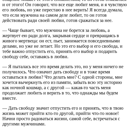
и от этого! Он говорит, что все еще любит меня, и я чувствую
его любовь, но уже перестаю в нее верить! Я всегда думала,
что если мужчина на самом деле любит, то он готов
действовать ради своей любви, готов сражаться за нее.
— Чаще бывает, что мужчина не борется за любовь, а
жертвует ею ради долга, закрывая сердце и превращаясь в
живого мертвеца: он ест, пьет, занимается повседневными
делами, но уже не летает. Но это его выбор и его свобода, и
тебе важно отпустить его, принять его выбор и подарить
свободу себе, оставаясь в любви.
— Я пыталась все это время делать это, но у меня ничего не
получилось. Что означит дать свободу и в тоже время
оставаться в любви? Что делать мне? С одной стороны, мне
хочется вычеркнуть его из памяти, забыть всю эту историю
как ночной кошмар, а с другой — какая-то часть меня
продолжает любить и верить в то, что однажды мы будем
вместе.
— Дать свободу значит отпустить его и принять, что в твою
жизнь может прийти кто-то другой, прийти что-то новое!
Начни просто радоваться жизни, самой себе, встречаться с
другими мужчинами.