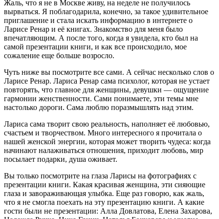
Жаль, что я не в Москве живу, на неделе не получилось
вырваться. Я поблагодарила, конечно, за такое удивительное
приглашение и стала искать информацию в интернете о
Ларисе Ренар и её книгах. Знакомство для меня было
впечатляющим. А после того, когда я увидела, кто был на
самой презентации книги, и как все происходило, мое
сожаление еще больше возросло.
Чуть ниже вы посмотрите все сами. А сейчас несколько слов о
Ларисе Ренар. Лариса Ренар сама психолог, которая не устает
повторять, что главное для женщины, девушки — ощущение
гармонии женственности. Сами понимаете, эти темы мне
настолько дороги. Сама люблю поразмышлять над этим.
Лариса сама творит свою реальность, наполняет её любовью,
счастьем и творчеством. Много интересного я прочитала о
нашей женской энергии, которая может творить чудеса: когда
начинают налаживаться отношения, приходит любовь, мир
посылает подарки, душа оживает.
Вы только посмотрите на глаза Ларисы на фотографиях с
презентации книги. Какая красивая женщина, эти сияющие
глаза и завораживающая улыбка. Еще раз говорю, как жаль,
что я не смогла поехать на эту презентацию книги. А какие
гости были не презентации: Алла Довлатова, Елена Захарова,