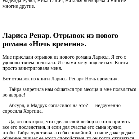
Надежда Ручка, Ника Ганич, Наталья Бочкарева и многие —
многие другие.
Лариса Ренар. Отрывок из нового
романа «Ночь времени».
Мне прислали отрывок из нового романа Ларисы. Я его с
удовольствием почитала. И с вами хочу поделиться. Книга
просто заинтриговала меня.
Вот отрывок из книги Ларисы Ренар» Ночь времени».
— Тайра запретила нам общаться три месяца и мне появляться
во дворце!
— Абсурд, и Мадрук согласился на это? — недоуменно
спросила Хортица.
— Да, он повторил, что сделал свой выбор и готов принять
все его последствия, и если для счастья его сына нужно,
чтобы Тайра чувствовала себя спокойной, а наше даже редкое
общение лишает ее этого спокойствия, то он готов отказаться