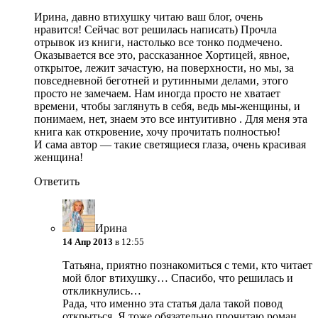
Ирина, давно втихушку читаю ваш блог, очень
нравится! Сейчас вот решилась написать) Прочла
отрывок из книги, настолько все тонко подмечено.
Оказывается все это, рассказанное Хортицей, явное,
открытое, лежит зачастую, на поверхности, но мы, за
повседневной беготней и рутинными делами, этого
просто не замечаем. Нам иногда просто не хватает
времени, чтобы заглянуть в себя, ведь мы-женщины, и
понимаем, нет, знаем это все интуитивно . Для меня эта
книга как откровение, хочу прочитать полностью!
И сама автор — такие светящиеся глаза, очень красивая
женщина!
Ответить
Ирина
14 Апр 2013
в 12:55
Татьяна, приятно познакомиться с теми, кто читает
мой блог втихушку…
Спасибо, что решилась и
откликнулись…
Рада, что именно эта статья дала такой повод
открыться. Я тоже обязательно прочитаю роман