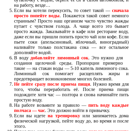
на работу, везде…
Если вы хотели перекусить, то совет такой —
сначала
просто попейте воды
. Покажется такой совет немного
странным? Просто наш организм часто чувство жажды
путает с чувством голода. А чаще всего это бывает
просто жажда. Заказывайте в кафе или ресторане воду,
даже если вы пришли попить просто чай или кофе. Если
пьете соки (апельсиновый, яблочный, виноградный)
наливайте только полстакана сока — все остальное
дополняйте водой.
В воду
добавляйте лимонный сок
. Это нужно для
создания щелочной среды. Пропорции примерно
такие — на стакан воды — 5-10 капель лимонного сока.
Лимонный сок помогает расщеплять жиры и
предотвращает возникновение многих болезней.
Не пейте сразу после приема пищи
. Нужно время для
того, чтобы переработать её. После приема пищи
подождите хотя час — полтора и снова начинайте пить
простую воду.
На работе возьмите за правило —
пить воду каждые
полчаса — час
. Это должно войти в привычку.
Если вы идете
на тренировку
или занимаетесь дома
физической нагрузкой, пейте воду до, во время и после
этого.