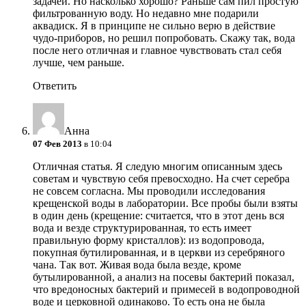
задачей. Но насколько хорошо? Раньше сам пил простую
фильтрованную воду. Но недавно мне подарили
аквадиск. Я в принципе не сильно верю в действие
чудо-приборов, но решил попробовать. Скажу так, вода
после него отличная и главное чувствовать стал себя
лучше, чем раньше.
Ответить
Анна
07 Фев 2013
в 10:04
Отличная статья. Я следую многим описанным здесь
советам и чувствую себя превосходно. На счет серебра
не совсем согласна. Мы проводили исследования
крещенской воды в лаборатории. Все пробы были взяты
в один день (крещение: считается, что в этот день вся
вода и везде структурированная, то есть имеет
правильную форму кристаллов): из водопровода,
покупная бутилированная, и в церкви из серебряного
чана. Так вот. Живая вода была везде, кроме
бутылированной, а анализ на посевы бактерий показал,
что вредоносных бактерий и примесей в водопроводной
воде и церковной одинаково. То есть она не была