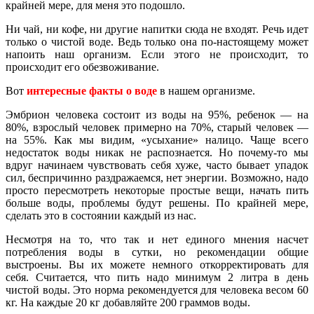
крайней мере, для меня это подошло.
Ни чай, ни кофе, ни другие напитки сюда не входят. Речь идет
только о чистой воде. Ведь только она по-настоящему может
напоить наш организм. Если этого не происходит, то
происходит его обезвоживание.
Вот
интересные факты о воде
в нашем организме.
Эмбрион человека состоит из воды на 95%, ребенок — на
80%, взрослый человек примерно на 70%, старый человек —
на 55%. Как мы видим, «усыхание» налицо. Чаще всего
недостаток воды никак не распознается. Но почему-то мы
вдруг начинаем чувствовать себя хуже, часто бывает упадок
сил, беспричинно раздражаемся, нет энергии. Возможно, надо
просто пересмотреть некоторые простые вещи, начать пить
больше воды, проблемы будут решены. По крайней мере,
сделать это в состоянии каждый из нас.
Несмотря на то, что так и нет единого мнения насчет
потребления воды в сутки, но рекомендации общие
выстроены. Вы их можете немного откорректировать для
себя. Считается, что пить надо минимум 2 литра в день
чистой воды. Это норма рекомендуется для человека весом 60
кг. На каждые 20 кг добавляйте 200 граммов воды.