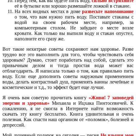
Перед тем, как вы будете пить воду,
сильно встряхните
её в бутылке или хорошо размешайте ложкой в стакане.
На всех видных местах в доме
развесьте напоминание
о том, что вам нужно пить воду. Поставьте стаканы с
водой на своем рабочем месте, например, за
компьютерным столом. Не забудьте о месте возле
кровати. Как только вы выпили воду и стакан опустел,
наполните его сразу же.
Вот такие нехитрые советы сохраняют нам здоровье. Разве
трудно все это выполнить для того, чтобы чувствовать себя
здоровым? Думаю, стоит поработать над собой, сделать это
привычным делом и тогда простая вода может вас
отблагодарить. Я написала только о том, как правильно пить
воду. Если еще дополнить советы наружным применением
воды, делать контрастный душ, применять ванны лечебные и
косметические и т.д., то эффект будет еще лучше.
Я очень вам советую прочитать книгу
«Живи! 7 заповедей
энергии и здоровья»
Михаила и Ицхака Пинтосевичей. К
сожалению, я не смогла в Интернете найти возможность
скачать эту книгу бесплатно. Книга удивительная и очень
полезная. Как спасти наш организм от «поломок», болезней и
депрессий.
Мой душевный подарок на сегодня — песня
Не взыщи мои