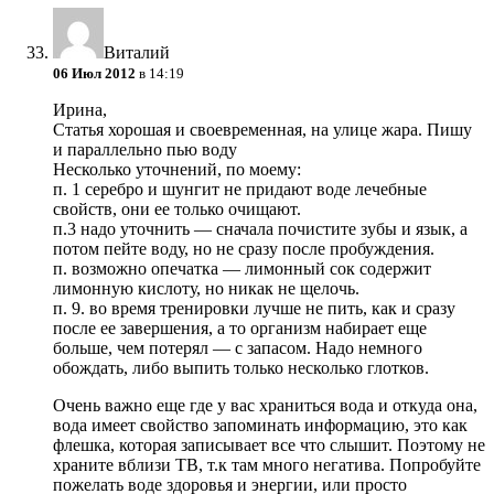
Виталий
06 Июл 2012
в 14:19
Ирина,
Статья хорошая и своевременная, на улице жара. Пишу
и параллельно пью воду
Несколько уточнений, по моему:
п. 1 серебро и шунгит не придают воде лечебные
свойств, они ее только очищают.
п.3 надо уточнить — сначала почистите зубы и язык, а
потом пейте воду, но не сразу после пробуждения.
п. возможно опечатка — лимонный сок содержит
лимонную кислоту, но никак не щелочь.
п. 9. во время тренировки лучше не пить, как и сразу
после ее завершения, а то организм набирает еще
больше, чем потерял — с запасом. Надо немного
обождать, либо выпить только несколько глотков.
Очень важно еще где у вас храниться вода и откуда она,
вода имеет свойство запоминать информацию, это как
флешка, которая записывает все что слышит. Поэтому не
храните вблизи ТВ, т.к там много негатива. Попробуйте
пожелать воде здоровья и энергии, или просто