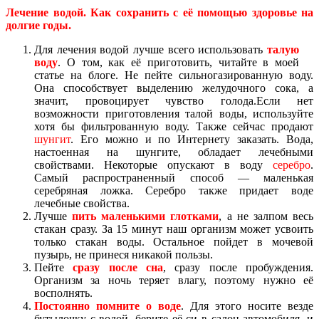
Лечение водой. Как сохранить с её помощью здоровье на
долгие годы.
Для лечения водой лучше всего использовать
талую
воду
. О том, как её приготовить, читайте в моей
статье на блоге. Не пейте сильногазированную воду.
Она способствует выделению желудочного сока, а
значит, провоцирует чувство голода.Если нет
возможности приготовления талой воды, используйте
хотя бы фильтрованную воду. Также сейчас продают
шунгит
. Его можно и по Интернету заказать. Вода,
настоенная на шунгите, обладает лечебными
свойствами. Некоторые опускают в воду
серебро
.
Самый распространенный способ — маленькая
серебряная ложка. Серебро также придает воде
лечебные свойства.
Лучше
пить маленькими глотками
, а не залпом весь
стакан сразу. За 15 минут наш организм может усвоить
только стакан воды. Остальное пойдет в мочевой
пузырь, не принеся никакой пользы.
Пейте
сразу после сна
, сразу после пробуждения.
Организм за ночь теряет влагу, поэтому нужно её
восполнять.
Постоянно помните о воде
. Для этого носите везде
бутылочку с водой, берите её си в салон автомобиля, и