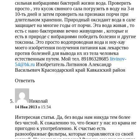
сильная вибрациями бактерий жизни вода. Проверить
просто , это кусок свиного сала погрузить в воду на 3-и
10-ть дней и затем проверить на признаки порчи при
длительном хранении. Природный оксидант вода в сале
защищает на многие годы от порчи. Эта вода живая , то
есть с нано бактериями вечно живущими , которые и
есть в природе с вибрациями победить болезни и другие
токсины. Это просто водопроводная вода и ноу-хау
моего изобретения получения питания как лекарство
против болезней для вывода их из тела человека
естественным путем. Мой тел. 89186328685
litvinov-
54@bk.ru
Изобретатель Литвинов Александр
Васильевич Краснодарский край Кавказский район
Ответить
Николай
14 Ноя 2013
в 15:54
Интересная статья. Да, без воды нам никуда тем более
без чистой. К сожалению то, что бежит у нас из крана не
пригодно к употреблению. К счастью есть
разнообразные фильтры, которые справляются со своей