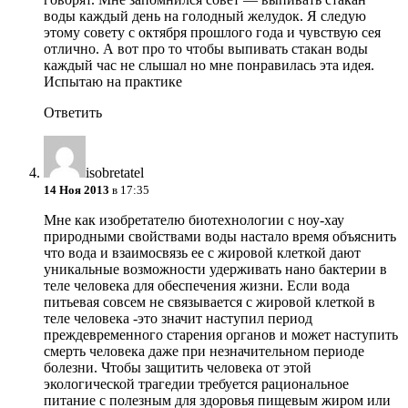
воды каждый день на голодный желудок. Я следую
этому совету с октября прошлого года и чувствую сея
отлично. А вот про то чтобы выпивать стакан воды
каждый час не слышал но мне понравилась эта идея.
Испытаю на практике
Ответить
isobretatel
14 Ноя 2013
в 17:35
Мне как изобретателю биотехнологии с ноу-хау
природными свойствами воды настало время объяснить
что вода и взаимосвязь ее с жировой клеткой дают
уникальные возможности удерживать нано бактерии в
теле человека для обеспечения жизни. Если вода
питьевая совсем не связывается с жировой клеткой в
теле человека -это значит наступил период
преждевременного старения органов и может наступить
смерть человека даже при незначительном периоде
болезни. Чтобы защитить человека от этой
экологической трагедии требуется рациональное
питание с полезным для здоровья пищевым жиром или