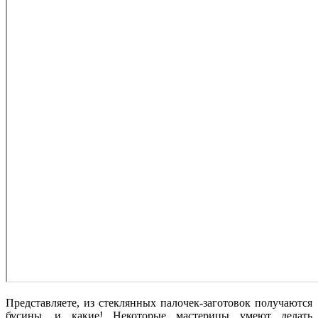
Представляете, из стеклянных палочек-заготовок получаются
бусины, и какие! Некоторые мастерицы умеют делать