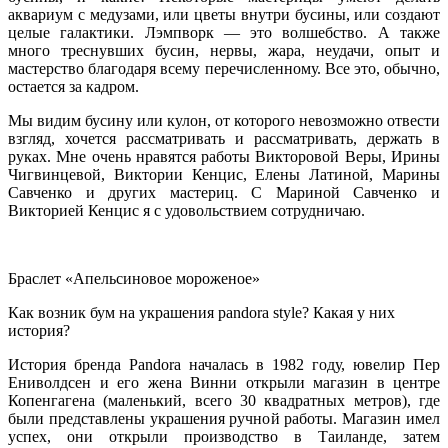
аквариум с медузами, или цветы внутри бусины, или создают
целые галактики. Лэмпворк — это волшебство. А также
много треснувших бусин, нервы, жара, неудачи, опыт и
мастерство благодаря всему перечисленному. Все это, обычно,
остается за кадром.
Мы видим бусину или кулон, от которого невозможно отвести
взгляд, хочется рассматривать и рассматривать, держать в
руках.
Мне очень нравятся работы Викторовой Веры, Ирины
Чигвинцевой, Виктории Кенцис, Елены Латиной, Марины
Савченко и других мастериц. С Мариной Савченко и
Викторией Кенцис я с удовольствием сотрудничаю.
Браслет «Апельсиновое мороженое»
Как возник бум на украшения pandora style? Какая у них
история?
История бренда Pandora началась в 1982 году, ювелир Пер
Ениволдсен и его жена Винни открыли магазин в центре
Копенгагена (маленький, всего 30 квадратных метров), где
были представлены украшения ручной работы. Магазин имел
успех, они открыли производство в Таиланде, затем