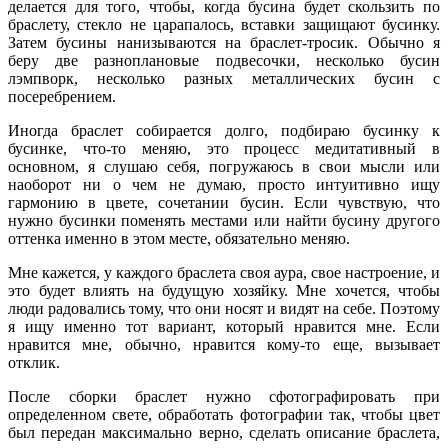
делается для того, чтобы, когда бусина будет скользить по
браслету, стекло не царапалось, вставки защищают бусинку.
Затем бусины нанизываются на браслет-тросик. Обычно я
беру две разноплановые подвесочки, несколько бусин
лэмпворк, несколько разных металлических бусин с
посеребрением.
Иногда браслет собирается долго, подбираю бусинку к
бусинке, что-то меняю, это процесс медитативный в
основном, я слушаю себя, погружаюсь в свои мысли или
наоборот ни о чем не думаю, просто интуитивно ищу
гармонию в цвете, сочетании бусин. Если чувствую, что
нужно бусинки поменять местами или найти бусину другого
оттенка именно в этом месте, обязательно меняю.
Мне кажется, у каждого браслета своя аура, свое настроение, и
это будет влиять на будущую хозяйку. Мне хочется, чтобы
люди радовались тому, что они носят и видят на себе. Поэтому
я ищу именно тот вариант, который нравится мне. Если
нравится мне, обычно, нравится кому-то еще, вызывает
отклик.
После сборки браслет нужно сфотографировать при
определенном свете, обработать фотографии так, чтобы цвет
был передан максимально верно, сделать описание браслета,