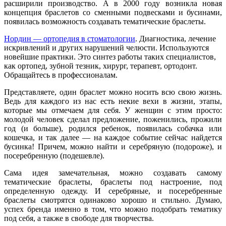
расширили производство. А в 2000 году возникла новая
концепция браслетов со сменными подвесками и бусинами,
появилась возможность создавать тематические браслеты.
Нордин — ортопедия в стоматологии
. Диагностика, лечение
искривлений и других нарушений челюсти. Используются
новейшие практики. Это синтез работы таких специалистов,
как ортопед, зубной тезник, хирург, терапевт, ортодонт.
Обращайтесь в профессионалам.
Представляете, один браслет можно носить всю свою жизнь.
Ведь для каждого из нас есть некие вехи в жизни, этапы,
которые мы отмечаем для себя. У женщин с этим просто:
молодой человек сделал предложение, поженились, прожили
год (и больше), родился ребенок, появилась собачка или
кошечка, и так далее — на каждое событие сейчас найдется
бусинка! Причем, можно найти и серебряную (подороже), и
посеребренную (подешевле).
Сама идея замечательная, можно создавать самому
тематические браслеты, браслеты под настроение, под
определенную одежду. И серебряные, и посеребренные
браслеты смотрятся одинаково хорошо и стильно. Думаю,
успех бренда именно в том, что можно подобрать тематику
под себя, а также в свободе для творчества.