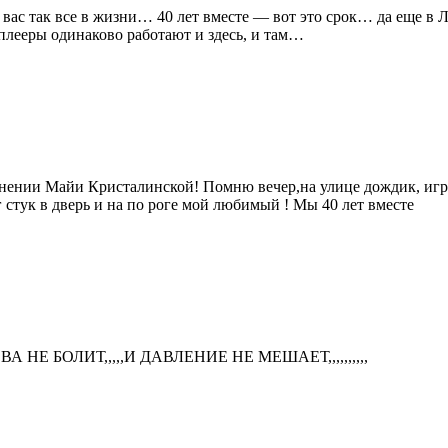
 вас так все в жизни… 40 лет вместе — вот это срок… да еще в
плееры одинаково работают и здесь, и там…
олнении Майи Кристалинской! Помню вечер,на улице дождик, игр
 стук в дверь и на по роге мой любимый !
Мы 40 лет вместе
И ГОЛОВА НЕ БОЛИТ,,,,,И ДАВЛЕНИЕ НЕ МЕШАЕТ,,,,,,,,,,