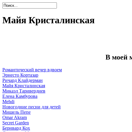
Майя Кристалинская
В моей 
Романтический вечер вдвоем
Эрнесто Кортазар
Ричард Клайдерман
Майя Кристалинская
Микаэл Таривердиев
Елена Камбурова
Mehdi
Новогодние песни для детей
Мишель Пепе
Omar Akram
Secret Garden
Бернвард Кох