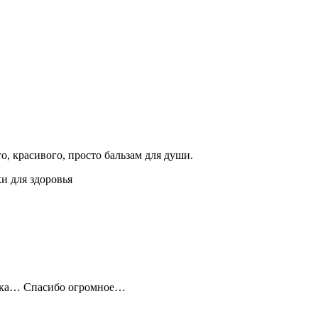
го,
красивого,
просто бальзам для души.
ки для здоровья
очка… Спасибо огромное…