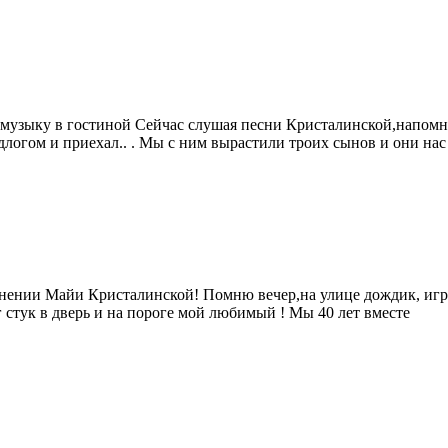
 музыку в гостиной
Сейчас слушая песни Кристалинской,напомнил
длогом и приехал.. . Мы с ним вырастили троих сынов и они нас
олнении Майи Кристалинской! Помню вечер,на улице дождик, игр
г стук в дверь и на пороге мой любимый !
Мы 40 лет вместе