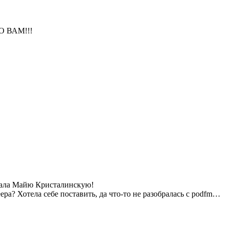
ИБО ВАМ!!!
ушала Майю Кристалинскую!
ера? Хотела себе поставить, да что-то не разобралась с podfm…