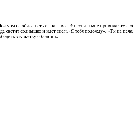
оя мама любила петь и знала все её песни и мне привила эту 
да светит солнышко и идет снег),»Я тебя подожду», «Ты не печа
обедить эту жуткую болезнь.