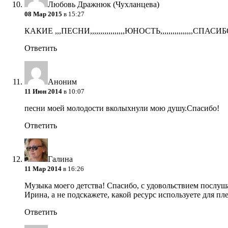
Любовь Дражнюк (Чухланцева)
08 Мар 2015
в 15:27
КАКИЕ ,,,ПЕСНИ,,,,,,,,,,,,,,,,,ЮНОСТЬ,,,,,,,,,,,,,,,,СПАС
Ответить
Аноним
11 Июн 2014
в 10:07
песни моей молодости вколыхнули мою душу.Спасибо!
Ответить
Галина
11 Мар 2014
в 16:26
Музыка моего детства! Спасибо, с удовольствием посл
Ирина, а не подскажете, какой ресурс используете для пле
Ответить