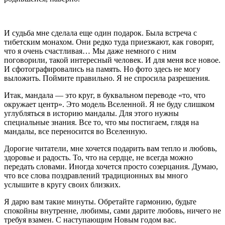
И судьба мне сделала еще один подарок. Была встреча с
тибетским монахом. Они редко туда приезжают, как говорят,
что я очень счастливая… Мы даже немного с ним
поговорили, такой интересный человек. И для меня все новое.
И сфотографировались на память. Но фото здесь не могу
выложить. Поймите правильно. Я не спросила разрешения.
Итак, мандала — это круг, в буквальном переводе «то, что
окружает центр». Это модель Вселенной. Я не буду слишком
углубляться в историю мандалы. Для этого нужны
специальные знания. Все то, что мы постигаем, глядя на
мандалы, все переносится во Вселенную.
Дорогие читатели, мне хочется подарить вам тепло и любовь,
здоровье и радость. То, что на сердце, не всегда можно
передать словами. Иногда хочется просто созерцания. Думаю,
что все слова поздравлений традиционных вы много
услышите в кругу своих близких.
Я дарю вам такие минуты. Обретайте гармонию, будьте
спокойны внутренне, любимы, сами дарите любовь, ничего не
требуя взамен. С наступающим Новым годом вас.