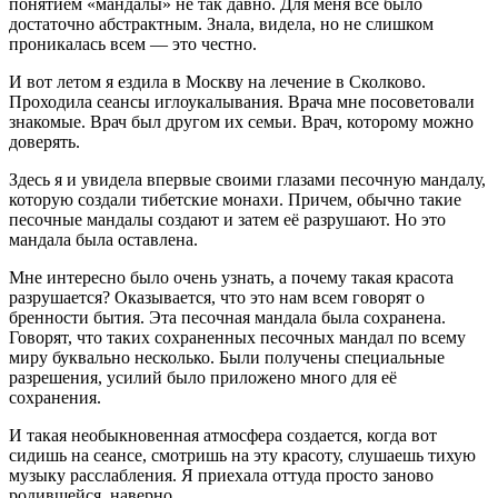
понятием «мандалы» не так давно. Для меня все было
достаточно абстрактным. Знала, видела, но не слишком
проникалась всем — это честно.
И вот летом я ездила в Москву на лечение в Сколково.
Проходила сеансы иглоукалывания. Врача мне посоветовали
знакомые. Врач был другом их семьи. Врач, которому можно
доверять.
Здесь я и увидела впервые своими глазами песочную мандалу,
которую создали тибетские монахи. Причем, обычно такие
песочные мандалы создают и затем её разрушают. Но это
мандала была оставлена.
Мне интересно было очень узнать, а почему такая красота
разрушается? Оказывается, что это нам всем говорят о
бренности бытия. Эта песочная мандала была сохранена.
Говорят, что таких сохраненных песочных мандал по всему
миру буквально несколько. Были получены специальные
разрешения, усилий было приложено много для её
сохранения.
И такая необыкновенная атмосфера создается, когда вот
сидишь на сеансе, смотришь на эту красоту, слушаешь тихую
музыку расслабления. Я приехала оттуда просто заново
родившейся, наверно.