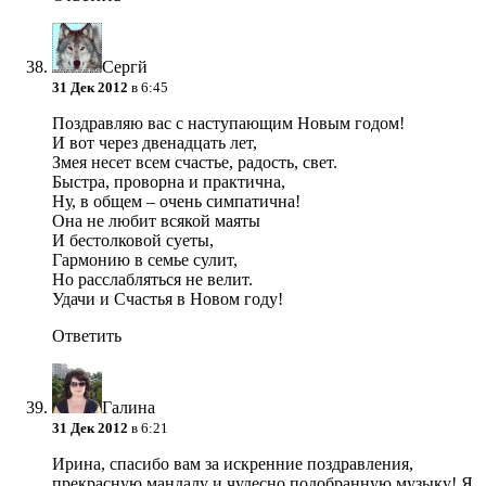
Сергй
31 Дек 2012
в 6:45
Поздравляю вас с наступающим Новым годом!
И вот через двенадцать лет,
Змея несет всем счастье, радость, свет.
Быстра, проворна и практична,
Ну, в общем – очень симпатична!
Она не любит всякой маяты
И бестолковой суеты,
Гармонию в семье сулит,
Но расслабляться не велит.
Удачи и Счастья в Новом году!
Ответить
Галина
31 Дек 2012
в 6:21
Ирина, спасибо вам за искренние поздравления,
прекрасную мандалу и чудесно подобранную музыку! Я