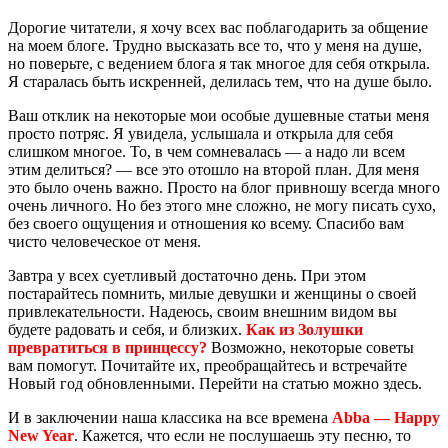
Дорогие читатели, я хочу всех вас поблагодарить за общение
на моем блоге. Трудно высказать все то, что у меня на душе,
но поверьте, с ведением блога я так многое для себя открыла.
Я старалась быть искренней, делилась тем, что на душе было.
Ваш отклик на некоторые мои особые душевные статьи меня
просто потряс. Я увидела, услышала и открыла для себя
слишком многое. То, в чем сомневалась — а надо ли всем
этим делиться? — все это отошло на второй план. Для меня
это было очень важно. Просто на блог привношу всегда много
очень личного. Но без этого мне сложно, не могу писать сухо,
без своего ощущения и отношения ко всему. Спасибо вам
чисто человеческое от меня.
Завтра у всех суетливый достаточно день. При этом
постарайтесь помнить, милые девушки и женщины о своей
привлекательности. Надеюсь, своим внешним видом вы
будете радовать и себя, и близких.
Как из Золушки
превратиться в принцессу?
Возможно, некоторые советы
вам помогут. Почитайте их, преобращайтесь и встречайте
Новый год обновленными. Перейти на статью можно
здесь
.
И в заключении наша классика на все времена
Abba — Happy
New Year
. Кажется, что если не послушаешь эту песню, то