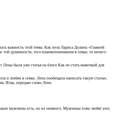
ивать важность этой темы. Как пела Лариса Долина «Главней
 нас той душевности, того взаимопонимания в семье, то ничего
От Лены была уже статья на блоге
Как не стать мамочкой для
епла и любви в семье. Лена пообещала написать такую статью.
им. Итак, передаю слово Лене.
такие мужчины есть, но их немного. Мужчины тоже любят уют,