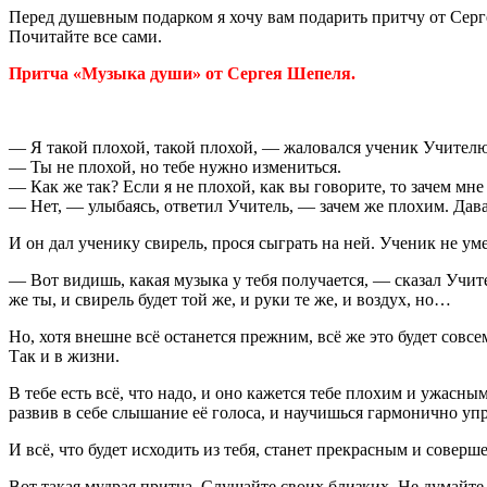
Перед душевным подарком я хочу вам подарить притчу от Серг
Почитайте все сами.
Притча «Музыка души» от Сергея Шепеля.
— Я такой плохой, такой плохой, — жаловался ученик Учителю
— Ты не плохой, но тебе нужно измениться.
— Как же так? Если я не плохой, как вы говорите, то зачем мне
— Нет, — улыбаясь, ответил Учитель, — зачем же плохим. Дава
И он дал ученику свирель, прося сыграть на ней. Ученик не уме
— Вот видишь, какая музыка у тебя получается, — сказал Учите
же ты, и свирель будет той же, и руки те же, и воздух, но…
Но, хотя внешне всё останется прежним, всё же это будет совсем
Так и в жизни.
В тебе есть всё, что надо, и оно кажется тебе плохим и ужасн
развив в себе слышание её голоса, и научишься гармонично уп
И всё, что будет исходить из тебя, станет прекрасным и совер
Вот такая мудрая притча. Слушайте своих близких. Не думайте 