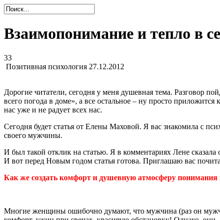
Взаимопонимание и тепло в с
33
Позитивная психология
27.12.2012
Дорогие читатели, сегодня у меня душевная тема. Разговор по
всего погода в доме», а все остальное – ну просто приложится 
нас уже и не радует всех нас.
Сегодня будет статья от Елены Маховой. Я вас знакомила с пси
своего мужчины
.
И был такой отклик на статью. Я в комментариях Лене сказала 
И вот перед Новым годом статья готова. Приглашаю вас почитат
Как же создать комфорт и душевную атмосферу понимания и
Многие женщины ошибочно думают, что мужчина (раз он мужчин
комфорт, ужин при свечах, красивую обстановку! Однако, они 