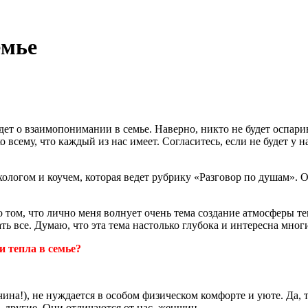
емье
йдет о взаимопонимании в семье. Наверно, никто не будет оспар
ко всему, что каждый из нас имеет. Согласитесь, если не будет у
хологом и коучем, которая ведет рубрику «Разговор по душам». 
о том, что лично меня волнует очень тема создание атмосферы т
ь все. Думаю, что эта тема настолько глубока и интересна мног
 тепла в семье?
а!), не нуждается в особом физическом комфорте и уюте. Да, 
– другие. Они отличаются от нас, женщин.