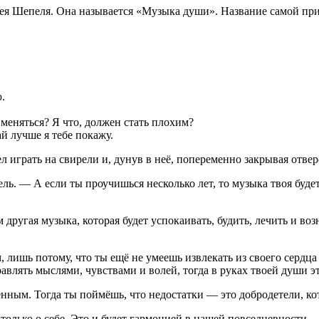
ея Шепеля. Она называется «Музыка души». Название самой притч
.
 меняться? Я что, должен стать плохим?
й лучше я тебе покажу.
л играть на свирели и, дунув в неё, попеременно закрывая отвер
ль. — А если ты проучишься несколько лет, то музыка твоя будет
 другая музыка, которая будет успокаивать, будить, лечить и воз
ым, лишь потому, что ты ещё не умеешь извлекать из своего сер
равлять мыслями, чувствами и волей, тогда в руках твоей души
шенным. Тогда ты поймёшь, что недостатки — это добродетели, к
только о себе. Это и будет гармонией в нашей повседневности.