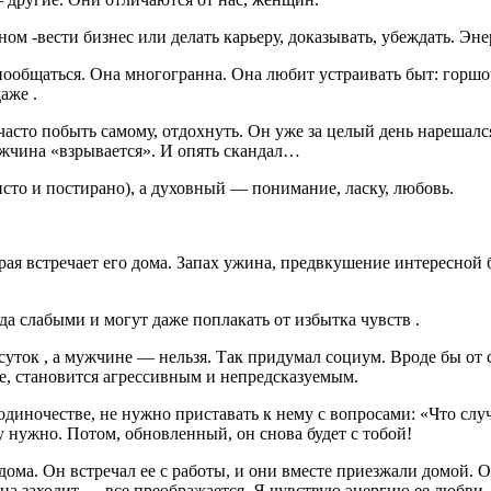
м -вести бизнес или делать карьеру, доказывать, убеждать. Эне
ообщаться. Она многогранна. Она любит устраивать быт: горшоч
аже .
часто побыть самому, отдохнуть. Он уже за целый день нарешалс
мужчина «взрывается». И опять скандал…
сто и постирано), а духовный — понимание, ласку, любовь.
я встречает его дома. Запах ужина, предвкушение интересной бе
а слабыми и могут даже поплакать от избытка чувств .
ток , а мужчине — нельзя. Так придумал социум. Вроде бы от сл
бе, становится агрессивным и непредсказуемым.
одиночестве, не нужно приставать к нему с вопросами: «Что слу
у нужно. Потом, обновленный, он снова будет с тобой!
ома. Он встречал ее с работы, и они вместе приезжали домой. О
она заходит — все преображается. Я чувствую энергию ее любви, 