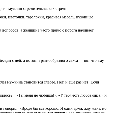
ргия мужчин стремительна, как стрела.
ки, цветочки, тарелочки, красивая мебель, кухонные
я вопросов, а женщина часто прямо с порога начинает
седы с ней, а потом и разнообразного секса — вот что ему
ез мужчина становится слабее. Нет, и еще раз нет! Если
чилось?», «Ты меня не любишь!», «У тебя есть любовница!» и
н говорил: «Вроде бы все хорошо. Я один дома, жду жену, но
женское тепло, все становится другим, все движется, живет».