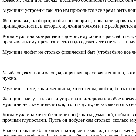
Мужчины устроены так, что им приходится все время быть воино
Женщина же, наоборот, любит поговорить, проанализировать, п
принадлежности, в которых мужчина толком и не разбирается д
Когда мужчина возвращается домой, ему хочется расслабиться, 
предъявлять ему претензии, что надо сделать, что не так… и 
Мужчина любит не столько физический быт (чтобы было все чи
Улыбающаяся, понимающая, опрятная, красивая женщина, котора
нужно!
Мужчины тоже, как и женщины, хотят тепла, любви, быть иногд
Женщины могут плакать и устраивать истерики в любое время су
мужчине не с кем поделиться, излить душу, он замыкается в се
Когда мужчина хочет беспричинно (как ты думаешь), побыть в 
прочими глупостями. Пусть он побудет сам столько, сколько ем
В моей практике был клиент, который не мог один ждать жену д
нет тепла, комфорта. Я чувствую себя в уютной могиле. Когда 