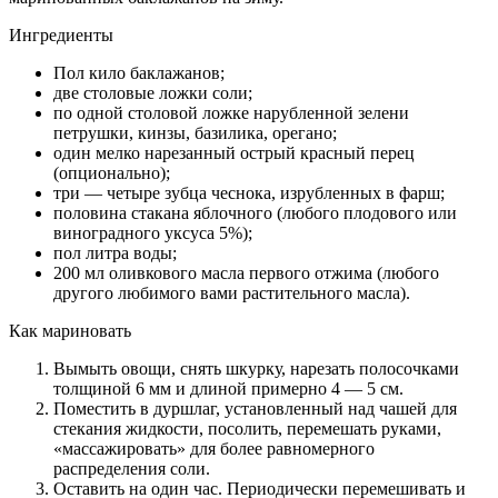
Ингредиенты
Пол кило баклажанов;
две столовые ложки соли;
по одной столовой ложке нарубленной зелени
петрушки, кинзы, базилика, орегано;
один мелко нарезанный острый красный перец
(опционально);
три — четыре зубца чеснока, изрубленных в фарш;
половина стакана яблочного (любого плодового или
виноградного уксуса 5%);
пол литра воды;
200 мл оливкового масла первого отжима (любого
другого любимого вами растительного масла).
Как мариновать
Вымыть овощи, снять шкурку, нарезать полосочками
толщиной 6 мм и длиной примерно 4 — 5 см.
Поместить в дуршлаг, установленный над чашей для
стекания жидкости, посолить, перемешать руками,
«массажировать» для более равномерного
распределения соли.
Оставить на один час. Периодически перемешивать и