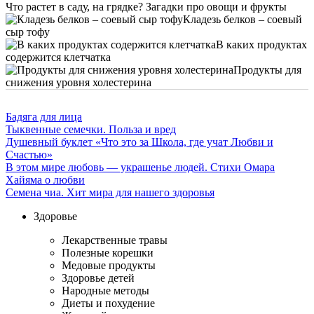
Что растет в саду, на грядке? Загадки про овощи и фрукты
Кладезь белков – соевый
сыр тофу
В каких продуктах
содержится клетчатка
Продукты для
снижения уровня холестерина
Бадяга для лица
Тыквенные семечки. Польза и вред
Душевный буклет «Что это за Школа, где учат Любви и
Счастью»
В этом мире любовь — украшенье людей. Стихи Омара
Хайяма о любви
Семена чиа. Хит мира для нашего здоровья
Здоровье
Лекарственные травы
Полезные корешки
Медовые продукты
Здоровье детей
Народные методы
Диеты и похудение