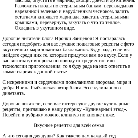
маслом, опустить в маринад овощи, довести до кипения.
Разложить плоды по стерильным банкам, перекладывая
нарезанной зеленью и нарубленным чесноком, залить
остатками кипящего маринада, закатать стерильными
крышками, перевернуть, закутать о что-то теплое.
Охладить в укутанном виде.
Дорогие читатели блога Ирочки Зайцевой! Я постаралась
сегодня подобрать для вас лучшие пошаговые рецепты с фото
вкуснейших маринованных баклажанов. Буду рада, если вы
найдете среди них те, которые придутся вам по вкусу. Если у
вас возникнут вопросы по поводу ингредиентов или
технологии приготовления, то я буду рада на них ответить в
комментариях к данной статье.
С искренними и сердечными пожеланиями здоровья, мира и
добра Ирина Рыбчанская автор блога
Эссе кулинарного
дилетанта
.
Дорогие читатели, если вас интересуют другие кулинарные
рецепты, приглашаю в нашу рубрику «Кулинарный этюд».
Перейти в рубрику можно, кликнув по кнопке ниже.
Вкусные рецепты для всей семьи
А что сегодня для души? Как тяжело нам каждый год