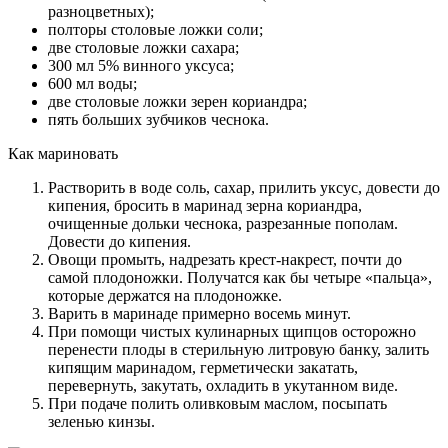
разноцветных);
полторы столовые ложки соли;
две столовые ложки сахара;
300 мл 5% винного уксуса;
600 мл воды;
две столовые ложки зерен кориандра;
пять больших зубчиков чеснока.
Как мариновать
Растворить в воде соль, сахар, прилить уксус, довести до
кипения, бросить в маринад зерна кориандра,
очищенные дольки чеснока, разрезанные пополам.
Довести до кипения.
Овощи промыть, надрезать крест-накрест, почти до
самой плодоножки. Получатся как бы четыре «пальца»,
которые держатся на плодоножке.
Варить в маринаде примерно восемь минут.
При помощи чистых кулинарных щипцов осторожно
перенести плоды в стерильную литровую банку, залить
кипящим маринадом, герметически закатать,
перевернуть, закутать, охладить в укутанном виде.
При подаче полить оливковым маслом, посыпать
зеленью кинзы.