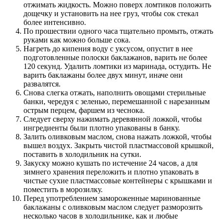
отжимать жидкость. Можно поверх ломтиков положить
дощечку и установить на нее груз, чтобы сок стекал
более интенсивно.
По прошествии одного часа тщательно промыть, отжать
руками как можно больше сока.
Нагреть до кипения воду с уксусом, опустит в нее
подготовленные полоски баклажанов, варить не более
120 секунд. Удалить ломтики из маринада, остудить. Не
варить баклажаны более двух минут, иначе они
развалятся.
Снова слегка отжать, наполнить овощами стерильные
банки, чередуя с зеленью, перемешанной с нарезанным
острым перцем, фаршем из чеснока.
Следует сверху нажимать деревянной ложкой, чтобы
ингредиенты были плотно упакованы в банку.
Залить оливковым маслом, снова нажать ложкой, чтобы
вышел воздух. Закрыть чистой пластмассовой крышкой,
поставить в холодильник на сутки.
Закуску можно кушать по истечение 24 часов, а для
зимнего хранения переложить и плотно упаковать в
чистые сухие пластмассовые контейнеры с крышками и
поместить в морозилку.
Перед употреблением замороженные маринованные
баклажаны с оливковым маслом следует разморозить
несколько часов в холодильнике, как и любые