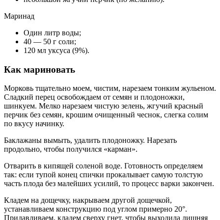
Маринад
Один литр воды;
40 — 50 г соли;
120 мл уксуса (9%).
Как мариновать
Морковь тщательно моем, чистим, нарезаем тонким жульеном.
Сладкий перец освобождаем от семян и плодоножки,
шинкуем. Мелко нарезаем чистую зелень, жгучий красный
перчик без семян, крошим очищенный чеснок, слегка солим
по вкусу начинку.
Баклажаны вымыть, удалить плодоножку. Нарезать
продольно, чтобы получился «карман».
Отварить в кипящей соленой воде. Готовность определяем
так: если тупой конец спички прокалывает самую толстую
часть плода без малейших усилий, то процесс варки закончен.
Кладем на дощечку, накрываем другой дощечкой,
устанавливаем конструкцию под углом примерно 20°.
Придавливаем, кладем сверху гнет, чтобы выходила лишняя