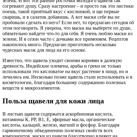
зелень. И вот эти ранние росточки молодого щавеля так
согревают душу. Сразу настроение – и просто так эти листики
поешь, такой приятный вкус с кислинкой, и щи первые
сваришь, и в салатик добавишь. А вот маски себе вы не
пробовали сделать из него? Если нет, то предлагаю сегодня об
этом поговорить. Я уверена, что маски вы выберете по душе,
обязательно найдете что-то для себя. Я очень люблю маски из
зелени. И в сезон часто с дочками все применяем. Рецептов
накопилось много. Предлагаю приготовить несколько
чудесных масок для лица на его основе.
Известно, что щавель уходит своими корнями в далекую
древность. Индейские племена, арабы и греки не только
использовали это кисловатое на вкус растение в пищу, но и
лечились им. Несколько позже щавель стали использовать и в
косметологии, благодаря большому содержанию полезных
веществ и микроэлементов.
Польза щавеля для кожи лица
В листьях щавеля содержатся аскорбиновая кислота,
витамины К, РР, В1, Е, эфирные масла, органические
кислоты, кальций, железо, магний и фосфор. Благодаря
гармоничному объединению полезных свойств всех
компонентов, маски из щавеля благотворно влияют на