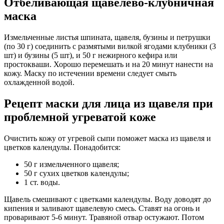
Отбеливающая щавелево-клубничная
маска
Измельченные листья шпината, щавеля, бузины и петрушки
(по 30 г) соединить с размятыми вилкой ягодами клубники (3
шт) и бузины (5 шт), и 50 г нежирного кефира или
простокваши. Хорошо перемешать и на 20 минут нанести на
кожу. Маску по истечении времени следует смыть
охлажденной водой.
Рецепт маски для лица из щавеля при
проблемной угреватой коже
Очистить кожу от угревой сыпи поможет маска из щавеля и
цветков календулы. Понадобится:
50 г измельченного щавеля;
50 г сухих цветков календулы;
1 ст. воды.
Щавель смешивают с цветками календулы. Воду доводят до
кипения и заливают щавелевую смесь. Ставят на огонь и
проваривают 5-6 минут. Травяной отвар остужают. Потом