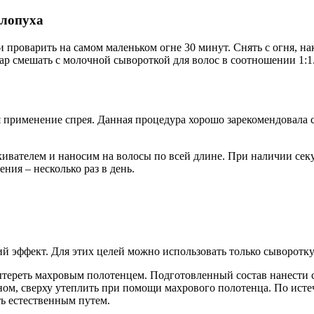
 лопуха
я и проварить на самом маленьком огне 30 минут. Снять с огня, н
ар смешать с молочной сывороткой для волос в соотношении 1:1
применение спрея. Данная процедура хорошо зарекомендовала с
ивателем и наносим на волосы по всей длине. При наличии сек
ения – несколько раз в день.
эффект. Для этих целей можно использовать только сыворотку 
тереть махровым полотенцем. Подготовленный состав нанести 
ном, сверху утеплить при помощи махрового полотенца. По ист
ь естественным путем.