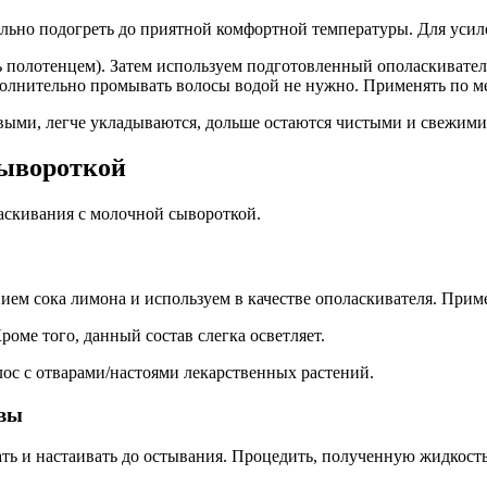
ельно подогреть до приятной комфортной температуры. Для уси
 полотенцем). Затем используем подготовленный ополаскивате
олнительно промывать волосы водой не нужно. Применять по м
ыми, легче укладываются, дольше остаются чистыми и свежими
сывороткой
ласкивания с молочной сывороткой.
ем сока лимона и используем в качестве ополаскивателя. Примен
оме того, данный состав слегка осветляет.
лос с отварами/настоями лекарственных растений.
ивы
ать и настаивать до остывания. Процедить, полученную жидкость