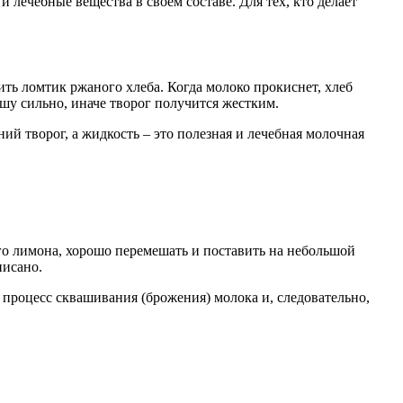
 лечебные вещества в своем составе. Для тех, кто делает
ть ломтик ржаного хлеба. Когда молоко прокиснет, хлеб
ашу сильно, иначе творог получится жестким.
ий творог, а жидкость – это полезная и лечебная молочная
го лимона, хорошо перемешать и поставить на небольшой
писано.
т процесс сквашивания (брожения) молока и, следовательно,