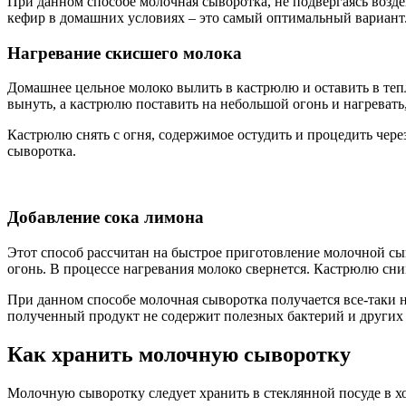
При данном способе молочная сыворотка, не подвергаясь возде
кефир в домашних условиях – это самый оптимальный вариант
Нагревание скисшего молока
Домашнее цельное молоко вылить в кастрюлю и оставить в тепл
вынуть, а кастрюлю поставить на небольшой огонь и нагревать,
Кастрюлю снять с огня, содержимое остудить и процедить через
сыворотка.
Добавление сока лимона
Этот способ рассчитан на быстрое приготовление молочной сы
огонь. В процессе нагревания молоко свернется. Кастрюлю сни
При данном способе молочная сыворотка получается все-таки н
полученный продукт не содержит полезных бактерий и других
Как хранить молочную сыворотку
Молочную сыворотку следует хранить в стеклянной посуде в х