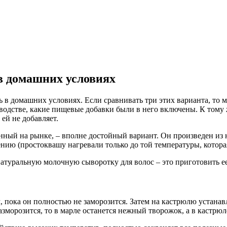
в домашних условиях
 в домашних условиях. Если сравнивать три этих варианта, то 
изводстве, какие пищевые добавки были в него включены. К том
ей не добавляет.
ленный на рынке, – вполне достойный вариант. Он произведен из
ению (простоквашу нагревали только до той температуры, котора
туральную молочную сыворотку для волос – это приготовить ее
 пока он полностью не заморозится. Затем на кастрюлю устанав
морозится, то в марле останется нежный творожок, а в кастрюле