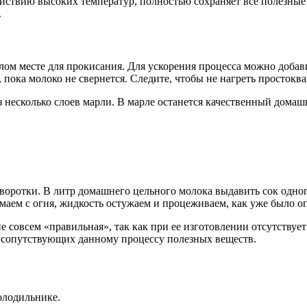
йствию высоких температур, полностью сохраняет все полезные и
.
ом месте для прокисания. Для ускорения процесса можно добави
 пока молоко не свернется. Следите, чтобы не нагреть простокв
 несколько слоев марли. В марле останется качественный домашн
воротки. В литр домашнего цельного молока выдавить сок одно
маем с огня, жидкость остужаем и процеживаем, как уже было о
е совсем «правильная», так как при ее изготовлении отсутствуе
 сопутствующих данному процессу полезных веществ.
олодильнике.