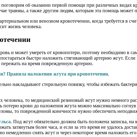
 поговорим об оказании первой помощи при различных видах к
чае травмы, а также другим людям, которым эта помощь может п
артериальном или венозном кровотечении, когда требуется в сч
сит жизнь человека.
отечении
кровь и может умереть от кровопотери, поэтому необходимо в с
постараться быстро наложить стягивающий артерию жгут. Если 
о пережать на время поврежденную артерию.
ии? Правила наложения жгута при кровотечении
.
тельно накладывают стерильную повязку, чтобы избежать бактери
ах человека, то медицинский резиновый жгут нужно немного растя
ть потерю крови до наложения жгута можно максимально согнув 
реломы, то поврежденной конечности нужно обеспечить неподви
ульса
. Под жгут обязательно должна быть положена записка, на 
ать затянутым более часа, и если за это время не удалось дост
ужно немедленно снять жгут и через некоторое время наложить его