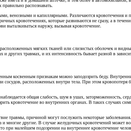
же иметь и в домашней аптечке, и тем более в автомобильной, 
х правильно распознавать.
и, венозными и капиллярными. Различаются кровотечения и по
чных кровотечениях, которые развиваются не сразу, а в течение 
ови выталкиваться наружу, вызывая кровотечение.
расположенных мягких тканей или слизистых оболочек и видны 
ах и других травмах, и их интенсивность бывает разной в зависи
ленным косвенным признакам можно заподозрить беду. Внутренн
 или сосудов, расположенных внутри тела. При этом кровопотеря
 наблюдается общая слабость, шум в ушах, заторможенность, сер
рить кровотечение во внутренних органах. В таких случаях сим
твие травмы, причиной могут послужить некоторые заболевания.
 и многие другие. В случае желудочных кровотечений может воз
 что при малейшем подозрении на внутреннее кровотечение чело