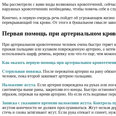
Мы рассмотрели с вами виды возможных кровотечений, сейчас
наружных кровотечениях необходимы, чтобы помочь себе в слу
Конечно, в первую очередь речь пойдет об угрожающем жизни 
перекрывающий ток крови. От этого в буквальном смысле зави
Первая помощь при артериальном кров
При артериальном кровотечении человек очень быстро теряет 
прижав пальцами или кулаком поврежденную артерию, а затем 
использовать шарф, ремень, веревку или что-то еще, чем можн
Как оказать первую помощь при артериальном кровотечен
Стерильная повязка
. После пережатия артерии на рану обяза
человек, пока второй зажимает артерию пальцами.
Наложение жгута
. Если артерия повреждена на руках или ног
сантиметра выше раны, закрепляя его концы. Быстро останови
образом, пережав на время артерию. Но если есть видимые пе
Записка с указанием времени наложения жгута. Контроль п
жгутом конечности не должен прослушиваться. Жгут нельзя держ
стечь и снова затягивают жгут. Если рука отекает и синеет, н