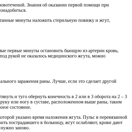
ровотечений. Знания об оказании первой помощи при
онадобиться.
итанные минуты наложить стерильную повязку и жгут,
амые первые минуты остановить бьющую из артерии кровь,
под рукой не оказалось медицинского жгута, можно
ального заражения раны. Лучше, если это сделает другой
нуть и туго обернуть конечность в 2 или в 3 оборота на 2 – 3
руку или ногу в суставе, расположенном выше раны, таким
жное состояние.
которой указано время наложения жгута. Пульс в перевязанной
авить пострадавшего в больницу, жгут ослабляют, крови дают
 нужно заново.