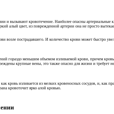
нии и вызывают кровотечение. Наиболее опасны артериальные к
ркий алый цвет, из поврежденной артерии она не просто вытекае
ви возле пострадавшего. И количество крови может быстро увел
ений гораздо меньшим объемом изливаемой крови, причем кровь
реждены крупные вены, это также опасно для жизни и требует 
ак кровь изливается из мелких кровеносных сосудов, и, как пра
рана кровоточит ярко алой кровью.
чении