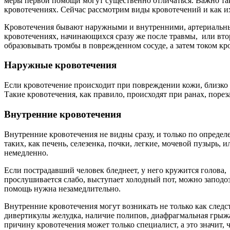
меры первой помощи могут существенно отличаться. Важно так
кровотечениях. Сейчас рассмотрим виды кровотечений и как и
Кровотечения бывают наружными и внутренними, артериальным
кровотечениях, начинающихся сразу же после травмы, или втори
образовывать тромбы в поврежденном сосуде, а затем током кр
Наружные кровотечения
Если кровотечение происходит при повреждении кожи, близко 
Такие кровотечения, как правило, происходят при ранах, порез
Внутренние кровотечения
Внутренние кровотечения не видны сразу, и только по опреде
таких, как печень, селезенка, почки, легкие, мочевой пузырь,
немедленно.
Если пострадавший человек бледнеет, у него кружится голова,
прослушивается слабо, выступает холодный пот, можно заподоз
помощь нужна незамедлительно.
Внутренние кровотечения могут возникать не только как следс
дивертикулы желудка, наличие полипов, диафрагмальная грыжа
причину кровотечения может только специалист, а это значит,