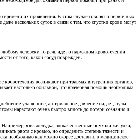
все необходимое для оказания первой помощи при ранах и
 времени их проявления. В этом случае говорят о первичных
даже нескольких суток в связи с тем, что сгустки крови могут
любому человеку, то речь идет о наружном кровотечении.
мости от того, какой сосуд поврежден.
ие кровотечения возникают при травмах внутренних органов,
 бывает настолько обильной, что врачебная помощь необходима
дцебиение учащенное, артериальное давление падает, пульс
птомы нарастают очень быстро вплоть до потери сознания и
 Например, язва желудка, злокачественные опухоли желудка,
никать рвота с кровью, но определить степень тяжести и
века необходимо как можно скорее доставить в медицинское