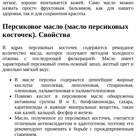
легкое, хорошо впитывается кожей. Само масло можно
назвать просто фруктовым бальзамом, как для нашего
здоровья, так и для сохранения красоты.
Персиковое масло (масло персиковых
косточек). Свойства
В ядрах персиковых косточек содержится рекордное
количество масла, которое получают методом холодного
отжима с последующей фильтрацией. Масло имеет
характерный персиковый очень нежный запах, желтый цвет и
довольно мягкий вкус.
В масле персика содержатся ценнейшие жирные
кислоты: линолевая, линоленовая, стеариновая,
олеиновая, пальмитиновая и пальмитолеиновая.
Помимо кислот в персиковом масле обнаружены
витамины группы В и Е, биофлавоноиды, сахара,
каратиноиды и важные минеральные вещества, такие
как калий, кальций, фосфор и железо.
Масло, полученное из персиковых косточек, считается
отличным антиоксидантом и адаптогеном, поэтому его
рекомендуют применять в борьбе с преждевременным
старением.