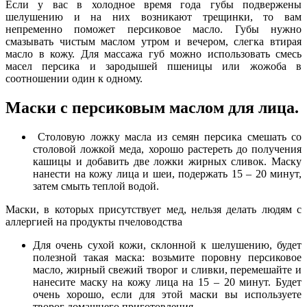
Если у вас в холодное время года губы подвержены
шелушению и на них возникают трещинки, то вам
непременно поможет персиковое масло. Губы нужно
смазывать чистым маслом утром и вечером, слегка втирая
масло в кожу. Для массажа губ можно использовать смесь
масел персика и зародышей пшеницы или жожоба в
соотношении один к одному.
Маски с персиковым маслом для лица.
Столовую ложку масла из семян персика смешать со
столовой ложкой меда, хорошо растереть до получения
кашицы и добавить две ложки жирных сливок. Маску
нанести на кожу лица и шеи, подержать 15 – 20 минут,
затем смыть теплой водой.
Маски, в которых присутствует мед, нельзя делать людям с
аллергией на продукты пчеловодства
Для очень сухой кожи, склонной к шелушению, будет
полезной такая маска: возьмите поровну персиковое
масло, жирный свежий творог и сливки, перемешайте и
нанесите маску на кожу лица на 15 – 20 минут. Будет
очень хорошо, если для этой маски вы используете
творог домашнего приготовления.