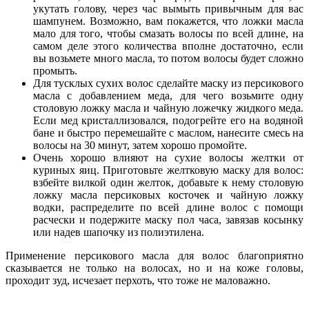
укутать голову, через час вымыть привычным для вас
шампунем. Возможно, вам покажется, что ложки масла
мало для того, чтобы смазать волосы по всей длине, на
самом деле этого количества вполне достаточно, если
вы возьмете много масла, то потом волосы будет сложно
промыть.
Для тусклых сухих волос сделайте маску из персикового
масла с добавлением меда, для чего возьмите одну
столовую ложку масла и чайную ложечку жидкого меда.
Если мед кристаллизовался, подогрейте его на водяной
бане и быстро перемешайте с маслом, нанесите смесь на
волосы на 30 минут, затем хорошо промойте.
Очень хорошо влияют на сухие волосы желтки от
куриных яиц. Приготовьте желтковую маску для волос:
взбейте вилкой один желток, добавьте к нему столовую
ложку масла персиковых косточек и чайную ложку
водки, распределите по всей длине волос с помощи
расчески и подержите маску пол часа, завязав косынку
или надев шапочку из полиэтилена.
Применение персикового масла для волос благоприятно
сказывается не только на волосах, но и на коже головы,
проходит зуд, исчезает перхоть, что тоже не маловажно.