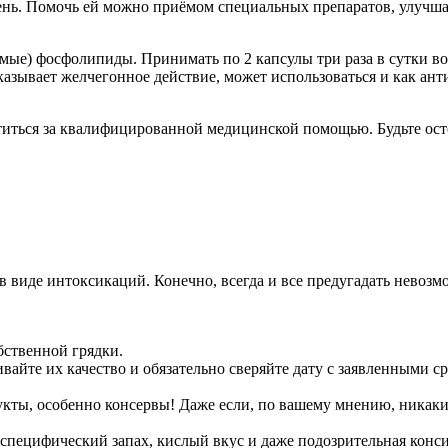
ечень. Помочь ей можно приёмом специальных препаратов, улуч
мые) фосфолипиды. Принимать по 2 капсулы три раза в сутки во
казывает желчегонное действие, может использоваться и как ант
атиться за квалифицированной медицинской помощью. Будьте ост
 виде интоксикаций. Конечно, всегда и все предугадать невозмо
бственной грядки.
вайте их качество и обязательно сверяйте дату с заявленными с
укты, особенно консервы! Даже если, по вашему мнению, никак
специфический запах, кислый вкус и даже подозрительная консис