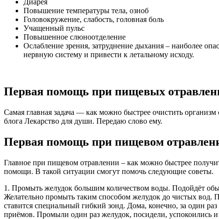
Диарея
Повышение температуры тела, озноб
Головокружение, слабость, головная боль
Учащенный пульс
Повышенное слюноотделение
Ослабление зрения, затруднение дыхания – наиболее опа
нервную систему и привести к летальному исходу.
Первая помощь при пищевых отравлени
Самая главная задача — как можно быстрее очистить организм 
блога
Лекарство для души
. Передаю слово ему.
Первая помощь при пищевом отравлени
Главное при пищевом отравлении – как можно быстрее получи
помощи. В такой ситуации смогут помочь следующие советы.
1. Промыть желудок большим количеством воды. Подойдёт обыч
Желательно промыть таким способом желудок до чистых вод. П
ставится специальный гибкий зонд. Дома, конечно, за один р
приёмов. Промыли один раз желудок, посидели, успокоились и 