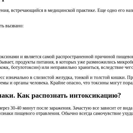
ния, встречающийся в медицинской практике. Еще одно его назв
ть вызвано:
токсинами и является самой распространенной причиной пищево
о бывает, продукты питания, в которых уже размножились микро
окк, ботулотоксин) или неправильно храниться, вследствие чег
 изначально в слизистой желудка, тонкой и толстой кишки. Про
темы и органы человека. Крайне опасно, что токсины могут пора
аки. Как распознать интоксикацию?
рез 30-40 минут после заражения. Зачастую все зависит от вид
наки пищевого отравления. Обычно всегда самочувствие ухудша