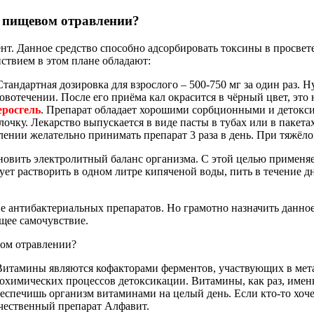
и пищевом отравлении?
нт. Данное средство способно адсорбировать токсины в просвет
ствием в этом плане обладают:
 Стандартная дозировка для взрослого – 500-750 мг за один раз
вотечении. После его приёма кал окрасится в чёрный цвет, это 
еросгель
. Препарат обладает хорошими сорбционными и детокс
очку. Лекарство выпускается в виде пасты в тубах или в пакет
ении желательно принимать препарат 3 раза в день. При тяжёлом
ановить электролитный баланс организма. С этой целью применя
ует растворить в одном литре кипяченой воды, пить в течение дн
 антибактериальных препаратов. Но грамотно назначить данное
щее самочувствие.
вом отравлении?
Витамины являются кофакторами ферментов, участвующих в мета
иохимических процессов детоксикации. Витамины, как раз, именн
еспечишь организм витаминами на целый день. Если кто-то хоч
ечественный препарат Алфавит.