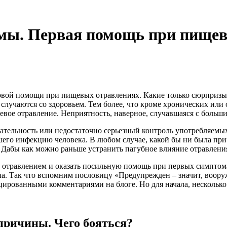
мы. Первая помощь при пищев
первой помощи при пищевых отравлениях. Какие только сюрпризы 
случаются со здоровьем. Тем более, что кроме хронических или
вое отравление. Неприятность, наверное, случавшаяся с больши
ательность или недостаточно серьезный контроль употребляемых
его инфекцию человека. В любом случае, какой бы ни была прич
. Дабы как можно раньше устранить пагубное влияние отравлени
м отравлением и оказать посильную помощь при первых симптома
ча. Так что вспомним пословицу «Предупрежден – значит, воору
ированными комментариями на блоге. Но для начала, несколько
причины. Чего бояться?