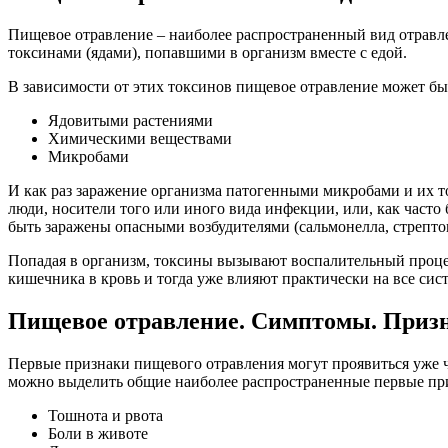
Пищевое отравление – наиболее распространенный вид отравле
токсинами (ядами), попавшими в организм вместе с едой.
В зависимости от этих токсинов пищевое отравление может бы
Ядовитыми растениями
Химическими веществами
Микробами
И как раз заражение организма патогенными микробами и их 
люди, носители того или иного вида инфекции, или, как част
быть заражены опасными возбудителями (сальмонелла, стрепток
Попадая в организм, токсины вызывают воспалительный процесс
кишечника в кровь и тогда уже влияют практически на все сис
Пищевое отравление. Симптомы. Призн
Первые признаки пищевого отравления могут проявиться уже че
можно выделить общие наиболее распространенные первые приз
Тошнота и рвота
Боли в животе