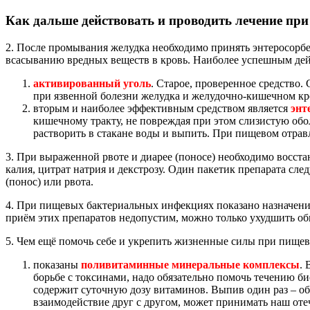
Как дальше действовать и проводить лечение пр
2. После промывания желудка необходимо принять энтеросорбе
всасыванию вредных веществ в кровь. Наиболее успешным дей
активированный уголь
. Старое, проверенное средство.
при язвенной болезни желудка и желудочно-кишечном кро
вторым и наиболее эффективным средством является
энт
кишечному тракту, не повреждая при этом слизистую обол
растворить в стакане воды и выпить. При пищевом отравл
3. При выраженной рвоте и диарее (поносе) необходимо восст
калия, цитрат натрия и декстрозу. Один пакетик препарата след
(понос) или рвота.
4. При пищевых бактериальных инфекциях показано назначение
приём этих препаратов недопустим, можно только ухудшить об
5. Чем ещё помочь себе и укрепить жизненные силы при пище
показаны
поливитаминные минеральные комплексы
. 
борьбе с токсинами, надо обязательно помочь течению б
содержит суточную дозу витаминов. Выпив один раз – об
взаимодействие друг с другом, может принимать наш от