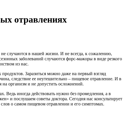
ых отравлениях
не случаются в нашей жизни. И не всегда, к сожалению,
 сезонных заболеваний случаются форс-мажоры в виде резкого
нством из нас.
 продуктов. Заразиться можно даже на первый взгляд
ина, следствие ее неутешительно – пищевое отравление. И в
я на организм и не допустить осложнений.
х. Ведь иногда действовать нужно без промедления, а в
жен» и послушаем советы доктора. Сегодня нас консультирует
 слов о самом пищевом отравлении и его симптомах.