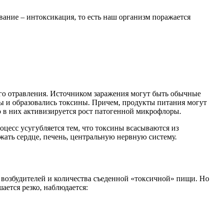
ание – интоксикация, то есть наш организм поражается
го отравления. Источником заражения могут быть обычные
бы и образовались токсины. Причем, продукты питания могут
о в них активизируется рост патогенной микрофлоры.
цесс усугубляется тем, что токсины всасываются из
жать сердце, печень, центральную нервную систему.
а возбудителей и количества съеденной «токсичной» пищи. Но
ется резко, наблюдается: