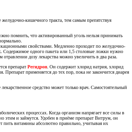
е желудочно-кишечного тракта, тем самым препятствуя
. Нужно помнить, что активированный уголь нельзя принимать
нормально.
икационными свойствами. Медленно проходит по желудочно-
ах. Содержимое одного пакета или 1,5 столовые ложки нужно
 отравлении дозу лекарства можно увеличить в два раза.
ется препарат
Регидрон
. Он содержит хлорид натрия, хлорид
я. Препарат применяется до тех пор, пока не закончится диарея
 лекарственное средство может только врач. Самостоятельный
болических процессах. Когда организм напрягает все силы в
о этим и займутся. Удобен в приёме препарат Витрум, он
ет пить витамины абсолютно правильно, учитывая их