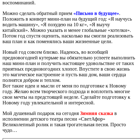
воспоминаний.
Можно сделать обратный прием
«Письмо в будущее»
.
Положить в конверт мини-план на будущий год: «Я научусь
водить машину», «Я похудею на 10 кг», «Я выучу
китайский». Можно указать и менее глобальные «хотелки».
Потом год спустя оценить, насколько вы смогли реализовать
ваш план и как поменялись ваши жизненные цели.
Новый год совсем близко. Надеюсь, во всеобщей
предновогодней кутерьме вы обязательно успеете выполнить
наш мини-план и получить настоящее удовольствие от таких
приятных предновогодних хлопот. Впустите в свою жизнь
это магическое настроение и пусть ваш дом, ваши сердца
полнятся добром и теплом.
Вот такие идеи и мысли от меня по подготовке к Новому
году. Желаю всем творческого подхода и воплотить многие
свои мечты на предстоящей неделе. Сделайте подготовку к
Новому году увлекательной и интересной.
Мой душевный подарок на сегодня
Зимняя сказка
в
исполнении детского театра песни «СветАфор»
Великолепный ролик и такая трогательная песня. Просто
чудо…