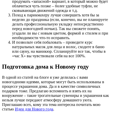
продумать «запасной» вариант, в который можно будет
облачиться чуть позже – более удобные туфли, не
сковывающая движений одежда и т.д.
Поход к парикмахеру лучше совершить хотя бы за
неделю до праздника (если, конечно, вы не планируете
делать профессиональную укладку непосредственно
перед новогодней ночью). Так вы сможете понять,
угадали ли вы с новым цветом, формой и стилем и при
необходимости что-то исправить.
И позвольте себя побаловать – проведите курс
натуральных масок для лица и волос, сходите в баню
или сауну, на маникюр. Спланируйте все так, чтобы в
«час Х» вы чувствовали себя на все 100%.
Подготовка дома к Новому году
В одной из статей на блоге я уже делилась с вами
новогодними идеями, которые могут быть использованы в
процессе украшения дома. Да и в качестве символичных
подарков тоже. Предлагаю вспомнить и взять их на
вооружение – такие трогательные сувениры и украшения как
нельзя лучше передают атмосферу домашнего уюта.
Приглашаю всех, кому эта тема интересна почитать мою
статью
Идеи для Нового года
.