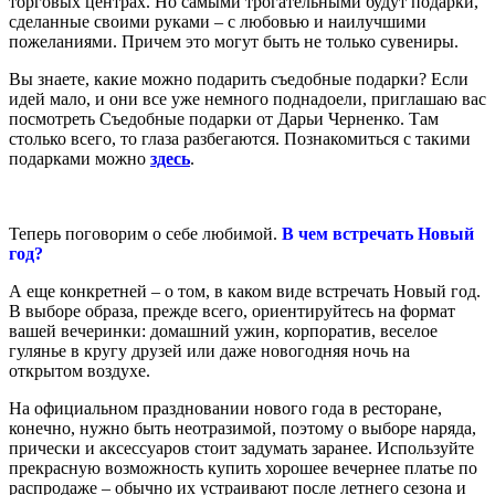
торговых центрах. Но самыми трогательными будут подарки,
сделанные своими руками – с любовью и наилучшими
пожеланиями. Причем это могут быть не только сувениры.
Вы знаете, какие можно подарить съедобные подарки? Если
идей мало, и они все уже немного поднадоели, приглашаю вас
посмотреть Съедобные подарки от Дарьи Черненко. Там
столько всего, то глаза разбегаются. Познакомиться с такими
подарками можно
здесь
.
Теперь поговорим о себе любимой.
В чем встречать Новый
год?
А еще конкретней – о том, в каком виде встречать Новый год.
В выборе образа, прежде всего, ориентируйтесь на формат
вашей вечеринки: домашний ужин, корпоратив, веселое
гулянье в кругу друзей или даже новогодняя ночь на
открытом воздухе.
На официальном праздновании нового года в ресторане,
конечно, нужно быть неотразимой, поэтому о выборе наряда,
прически и аксессуаров стоит задумать заранее. Используйте
прекрасную возможность купить хорошее вечернее платье по
распродаже – обычно их устраивают после летнего сезона и