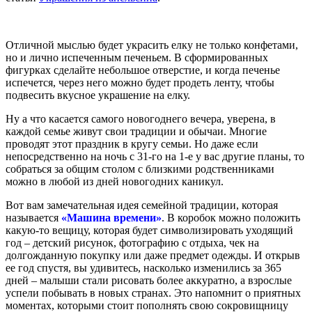
Отличной мыслью будет украсить елку не только конфетами,
но и лично испеченным печеньем. В сформированных
фигурках сделайте небольшое отверстие, и когда печенье
испечется, через него можно будет продеть ленту, чтобы
подвесить вкусное украшение на елку.
Ну а что касается самого новогоднего вечера, уверена, в
каждой семье живут свои традиции и обычаи. Многие
проводят этот праздник в кругу семьи. Но даже если
непосредственно на ночь с 31-го на 1-е у вас другие планы, то
собраться за общим столом с близкими родственниками
можно в любой из дней новогодних каникул.
Вот вам замечательная идея семейной традиции, которая
называется
«Машина времени»
. В коробок можно положить
какую-то вещицу, которая будет символизировать уходящий
год – детский рисунок, фотографию с отдыха, чек на
долгожданную покупку или даже предмет одежды. И открыв
ее год спустя, вы удивитесь, насколько изменились за 365
дней – малыши стали рисовать более аккуратно, а взрослые
успели побывать в новых странах. Это напомнит о приятных
моментах, которыми стоит пополнять свою сокровищницу