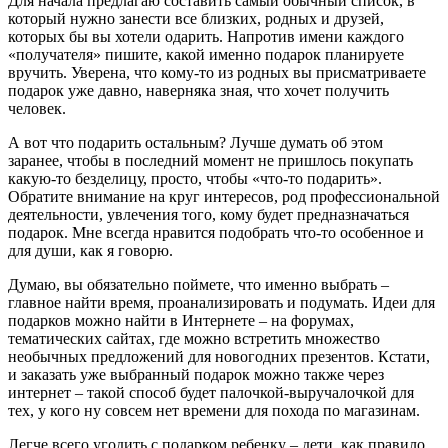
Для начала предлагаю составить самый обычный список, в
который нужно занести все близких, родных и друзей,
которых бы вы хотели одарить. Напротив имени каждого
«получателя» пишите, какой именно подарок планируете
вручить. Уверена, что кому-то из родных вы присматриваете
подарок уже давно, наверняка зная, что хочет получить
человек.
А вот что подарить остальным? Лучше думать об этом
заранее, чтобы в последний момент не пришлось покупать
какую-то безделицу, просто, чтобы «что-то подарить».
Обратите внимание на круг интересов, род профессиональной
деятельности, увлечения того, кому будет предназначаться
подарок. Мне всегда нравится подобрать что-то особенное и
для души, как я говорю.
Думаю, вы обязательно поймете, что именно выбрать –
главное найти время, проанализировать и подумать. Идеи для
подарков можно найти в Интернете – на форумах,
тематических сайтах, где можно встретить множество
необычных предложений для новогодних презентов. Кстати,
и заказать уже выбранный подарок можно также через
интернет – такой способ будет палочкой-выручалочкой для
тех, у кого ну совсем нет времени для похода по магазинам.
Легче всего угодить с подарком ребенку – дети, как правило,