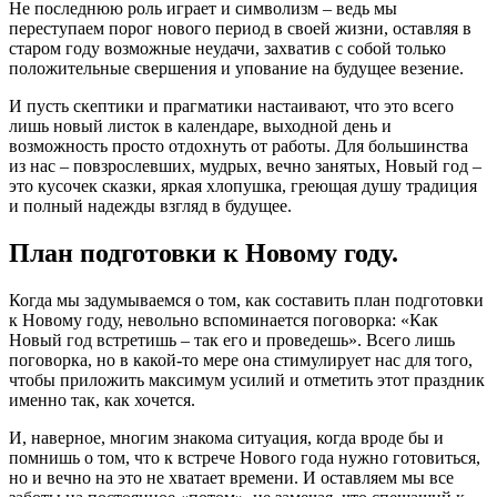
Не последнюю роль играет и символизм – ведь мы
переступаем порог нового период в своей жизни, оставляя в
старом году возможные неудачи, захватив с собой только
положительные свершения и упование на будущее везение.
И пусть скептики и прагматики настаивают, что это всего
лишь новый листок в календаре, выходной день и
возможность просто отдохнуть от работы. Для большинства
из нас – повзрослевших, мудрых, вечно занятых, Новый год –
это кусочек сказки, яркая хлопушка, греющая душу традиция
и полный надежды взгляд в будущее.
План подготовки к Новому году.
Когда мы задумываемся о том, как составить план подготовки
к Новому году, невольно вспоминается поговорка: «Как
Новый год встретишь – так его и проведешь». Всего лишь
поговорка, но в какой-то мере она стимулирует нас для того,
чтобы приложить максимум усилий и отметить этот праздник
именно так, как хочется.
И, наверное, многим знакома ситуация, когда вроде бы и
помнишь о том, что к встрече Нового года нужно готовиться,
но и вечно на это не хватает времени. И оставляем мы все