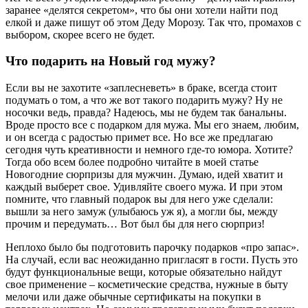
заранее «делятся секретом», что бы они хотели найти под
елкой и даже пишут об этом Деду Морозу. Так что, промахов с
выбором, скорее всего не будет.
Что подарить на Новый год мужу?
Если вы не захотите «заплесневеть» в браке, всегда стоит
подумать о том, а что же вот такого подарить мужу? Ну не
носочки ведь, правда? Надеюсь, мы не будем так банальны.
Вроде просто все с подарком для мужа. Мы его знаем, любим,
и он всегда с радостью примет все. Но все же предлагаю
сегодня чуть креативности и немного где-то юмора. Хотите?
Тогда обо всем более подробно читайте в моей статье
Новогодние сюрпризы для мужчин
. Думаю, идей хватит и
каждый выберет свое. Удивляйте своего мужа. И при этом
помните, что главный подарок вы для него уже сделали:
вышли за него замуж (улыбаюсь уж я), а могли бы, между
прочим и передумать… Вот был бы для него сюрприз!
Неплохо было бы подготовить парочку подарков «про запас».
На случай, если вас неожиданно пригласят в гости. Пусть это
будут функциональные вещи, которые обязательно найдут
свое применение – косметические средства, нужные в быту
мелочи или даже обычные сертификаты на покупки в