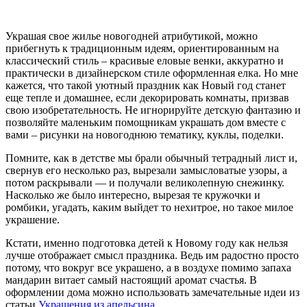
Украшая свое жилье новогодней атрибутикой, можно
прибегнуть к традиционным идеям, ориентированным на
классический стиль – красивые еловые венки, аккуратно и
практически в дизайнерском стиле оформленная елка. Но мне
кажется, что такой уютный праздник как Новый год станет
еще тепле и домашнее, если декорировать комнаты, призвав
свою изобретательность. Не игнорируйте детскую фантазию и
позволяйте маленьким помощникам украшать дом вместе с
вами – рисунки на новогоднюю тематику, куклы, поделки.
Помните, как в детстве мы брали обычный тетрадный лист и,
свернув его несколько раз, вырезали замысловатые узоры, а
потом раскрывали — и получали великолепную снежинку.
Насколько же было интересно, вырезая те кружочки и
ромбики, угадать, каким выйдет то нехитрое, но такое милое
украшение.
Кстати, именно
подготовка детей к Новому году
как нельзя
лучше отображает смысл праздника. Ведь им радостно просто
потому, что вокруг все украшено, а в воздухе помимо запаха
мандарин витает самый настоящий аромат счастья. В
оформлении дома можно использовать замечательные идеи из
статьи
Украшения из апельсина
.