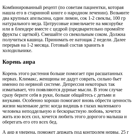
Комбинированный рецепт (по советам пациентки, которая
нашла его в старинной книге о народном лечении). Возьмите
два крупных апельсина, один лимон, сок 1-2 свеклы, 100 гр
натурального меда. Цитрусовые измельчаете на мясорубке
или в блендере вместе с цедрой (предварительно промойте
фрукты с щеткой). Смешайте со свекольным соком. Должна
получиться кашица. Принимать ее натощак 2 недели. Далее
перерыв на 1-2 месяца. Готовый состав хранить в
холодильнике.
Корень аира
Корень этого растения больше помогает при расшатанных
нервах. Климакс, женщины не дадут соврать, сильно бьет
именно по нервной системе. Депрессия некоторых так
изматывает, что появляются дурные мысли. В этом случае
сразу берите себя в руки, больше общайтесь с детьми и
внуками. Особенно хорошо помогают вновь обрести ценность
жизни маленькие дети: когда видишь в глазах маленького
человека неподдельную и бескорыстную любовь, хочется
жить изо всех сил, хочется любить этого дорогого малыша и
оберегать его ото всех бед.
А аир я уверена, поможет держать под контролем нервы. 25 г