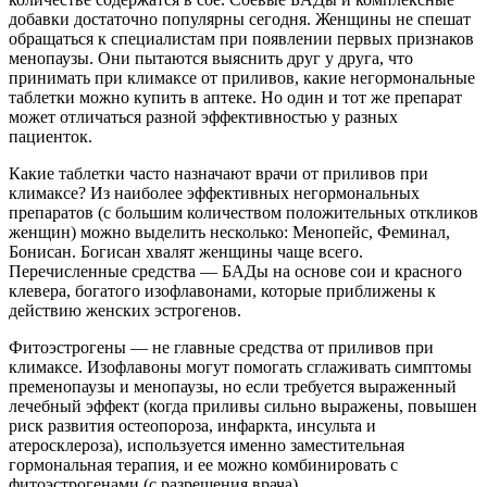
добавки достаточно популярны сегодня. Женщины не спешат
обращаться к специалистам при появлении первых признаков
менопаузы. Они пытаются выяснить друг у друга, что
принимать при климаксе от приливов, какие негормональные
таблетки можно купить в аптеке. Но один и тот же препарат
может отличаться разной эффективностью у разных
пациенток.
Какие таблетки часто назначают врачи от приливов при
климаксе? Из наиболее эффективных негормональных
препаратов (с большим количеством положительных откликов
женщин) можно выделить несколько: Менопейс, Феминал,
Бонисан. Богисан хвалят женщины чаще всего.
Перечисленные средства — БАДы на основе сои и красного
клевера, богатого изофлавонами, которые приближены к
действию женских эстрогенов.
Фитоэстрогены — не главные средства от приливов при
климаксе. Изофлавоны могут помогать сглаживать симптомы
пременопаузы и менопаузы, но если требуется выраженный
лечебный эффект (когда приливы сильно выражены, повышен
риск развития остеопороза, инфаркта, инсульта и
атеросклероза), используется именно заместительная
гормональная терапия, и ее можно комбинировать с
фитоэстрогенами (с разрешения врача).