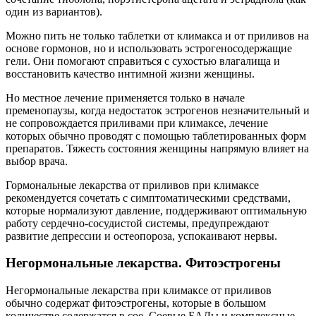
один из вариантов).
Можно пить не только таблетки от климакса и от приливов на
основе гормонов, но и использовать эстрогеносодержащие
гели. Они помогают справиться с сухостью влагалища и
восстановить качество интимной жизни женщины.
Но местное лечение применяется только в начале
пременопаузы, когда недостаток эстрогенов незначительный и
не сопровождается приливами при климаксе, лечение
которых обычно проводят с помощью таблетированных форм
препаратов. Тяжесть состояния женщины напрямую влияет на
выбор врача.
Гормональные лекарства от приливов при климаксе
рекомендуется сочетать с симптоматическими средствами,
которые нормализуют давление, поддерживают оптимальную
работу сердечно-сосудистой системы, предупреждают
развитие депрессии и остеопороза, успокаивают нервы.
Негормональные лекарства. Фитоэстрогены
Негормональные лекарства при климаксе от приливов
обычно содержат фитоэстрогены, которые в большом
количестве содержатся в сое. Соевые БАДы и комплексные