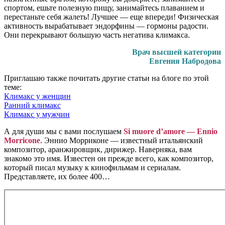
спортом, ешьте полезную пищу, занимайтесь плаванием и
перестаньте себя жалеть! Лучшее — еще впереди! Физическая
активность вырабатывает эндорфины — гормоны радости.
Они перекрывают большую часть негатива климакса.
Врач высшей категории
Евгения Набродова
Приглашаю также почитать другие статьи на блоге по этой
теме:
Климакс у женщин
Ранний климакс
Климакс у мужчин
А для души мы с вами послушаем
Si muore d’amore — Ennio
Morricone
. Эннио Морриконе — известный итальянский
композитор, аранжировщик, дирижер. Наверняка, вам
знакомо это имя. Известен он прежде всего, как композитор,
который писал музыку к кинофильмам и сериалам.
Представляете, их более 400…