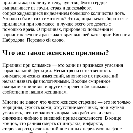
приливы жара к лицу и телу, чувство, будто сердце
выпрыгивает из груди, страх и дискомфорт,
сопровождающиеся выделением большого количества пота.
Узнали себя в этих симптомах? Что ж, пора начать бороться с
приливами при климаксе, и лучше всего это делать с
помощью врача. О приливах, природе их появления и
вариантах лечения расскажет врач высшей категории Евгения
Набродова. Передаю ей слово.
Что же такое женские приливы?
Приливы при климаксе — это один из признаков угасания
гормональной функции. Несмотря на естественность
климактерических изменений, многие из их проявлений
нельзя назвать физиологичными. Вообще смиренное
ожидание приливов и других «прелестей» климакса
свойственно нашим женщинам.
Многие не знают, что чисто женское старение — это не только
морщины, сухость кожи, отсутствие месячных, но и жуткая
усталость, невозможность нормально работать и спать,
снижение либидо и внешней привлекательности. В конце
концов, это ранняя смерть от инсульта, инфаркта,
атеросклероза, осложнений внезапных переломов на фоне