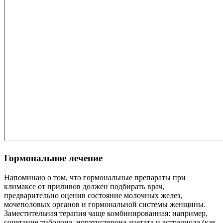
Гормональное лечение
Напоминаю о том, что гормональные препараты при
климаксе от приливов должен подбирать врач,
предварительно оценив состояние молочных желез,
мочеполовых органов и гормональной системы женщины.
Заместительная терапия чаще комбинированная: например,
сочетание тиболона, норэтистерона ацетата и эстрадиола (как