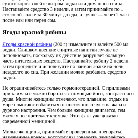
сухого корня залейте литром водки или домашнего вина.
Настаивайте средство 3 недели, а затем принимайте по 1
столовой ложке за 30 минут до еды, а лучше — через 2 часа
после еды или перед сом.
Ягоды красной рябины
Ягоды красной рябины
(200 г) измельчите и залейте 500 мл
водки. Слишком крепкие спиртные напитки лучше не
использовать, поскольку их действие разрушает большую
часть питательных веществ. Настраивайте рябину 2 недели,
затем процедите и используйте по чайной ложке на ночь
незадолго до сна. При желании можно разбавить средство
водой.
Не ограничивайтесь только гормонотерапией. С приливами
при климаксе можно бороться с помощью йоги, контрастного
душа. Многие женщины отмечают, что плавание, отдых на
море помогают избавиться от постоянного чувства жара и
дурного настроения. Чем больше женщина двигается, тем
мягче у нее протекает климакс. Этот факт уже доказан
современной медициной.
Милые женщины, принимайте проверенные препараты,
назначенные врачом, которому вы доверяете, занимайтесь