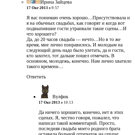
Ирина Зайцева
17 Окт 2013
в 9:57
Я вас понимаю очень хорошо…Присутствовала и
я на обычных свадьбах, как говорят и когда вот
подвыпившие гости утраивали такие сцены…И
что хорошего?
Да, до 20 часов свадьба — нечто…Но в то же
время, мне лично понравилось. И молодым на
следующий день надо было улетать, да и гости,
кто захотел, тот дальше пошел отмечать. В
основном, молодежь, конечно. Нам лично хватило
такого времени…
Ответить
Вулфик
17 Окт 2013
в 10:13
Да ничего хорошего, конечно, нет в этих
сценах. Я, честно говоря, пожалел, что
написал такой комментарий. Просто,
последняя свадьба моего родного брата
оставила больной отпечаток на сердце.