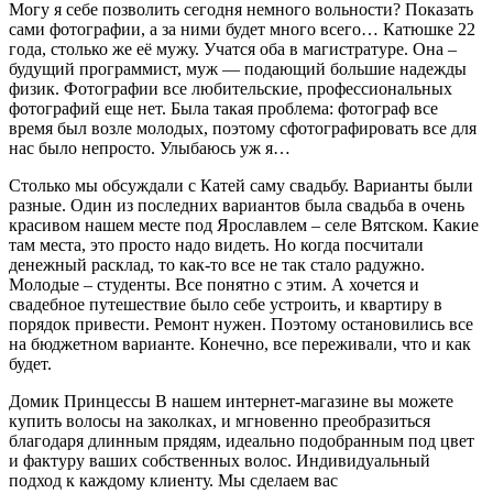
Могу я себе позволить сегодня немного вольности? Показать
сами фотографии, а за ними будет много всего… Катюшке 22
года, столько же её мужу. Учатся оба в магистратуре. Она –
будущий программист, муж — подающий большие надежды
физик. Фотографии все любительские, профессиональных
фотографий еще нет. Была такая проблема: фотограф все
время был возле молодых, поэтому сфотографировать все для
нас было непросто. Улыбаюсь уж я…
Столько мы обсуждали с Катей саму свадьбу. Варианты были
разные. Один из последних вариантов была свадьба в очень
красивом нашем месте под Ярославлем – селе Вятском. Какие
там места, это просто надо видеть. Но когда посчитали
денежный расклад, то как-то все не так стало радужно.
Молодые – студенты. Все понятно с этим. А хочется и
свадебное путешествие было себе устроить, и квартиру в
порядок привести. Ремонт нужен. Поэтому остановились все
на бюджетном варианте. Конечно, все переживали, что и как
будет.
Домик Принцессы
В нашем интернет-магазине вы можете
купить волосы на заколках, и мгновенно преобразиться
благодаря длинным прядям, идеально подобранным под цвет
и фактуру ваших собственных волос. Индивидуальный
подход к каждому клиенту. Мы сделаем вас