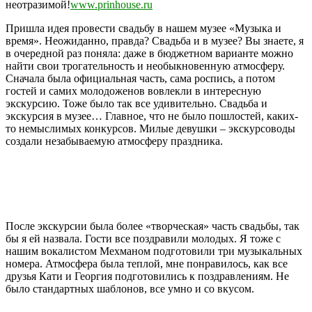
неотразимой!
www.prinhouse.ru
Пришла идея провести свадьбу в нашем музее «Музыка и
время». Неожиданно, правда? Свадьба и в музее? Вы знаете, я
в очередной раз поняла: даже в бюджетном варианте можно
найти свои трогательность и необыкновенную атмосферу.
Сначала была официальная часть, сама роспись, а потом
гостей и самих молодоженов вовлекли в интересную
экскурсию. Тоже было так все удивительно. Свадьба и
экскурсия в музее… Главное, что не было пошлостей, каких-
то немыслимых конкурсов. Милые девушки – экскурсоводы
создали незабываемую атмосферу праздника.
После экскурсии была более «творческая» часть свадьбы, так
бы я ей назвала. Гости все поздравили молодых. Я тоже с
нашим вокалистом Мехманом подготовили три музыкальных
номера. Атмосфера была теплой, мне понравилось, как все
друзья Кати и Георгия подготовились к поздравлениям. Не
было стандартных шаблонов, все умно и со вкусом.