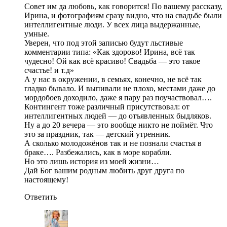
Совет им да любовь, как говорится! По вашему рассказу,
Ирина, и фотографиям сразу видно, что на свадьбе были
интеллигентные люди. У всех лица выдержанные,
умные.
Уверен, что под этой записью будут льстивые
комментарии типа: «Как здорово! Ирина, всё так
чудесно! Ой как всё красиво! Свадьба — это такое
счастье! и т.д»
А у нас в окружении, в семьях, конечно, не всё так
гладко бывало. И выпивали не плохо, местами даже до
мордобоев доходило, даже я пару раз поучаствовал….
Контингент тоже различный присутствовал: от
интеллигентных людей — до отъявленных быдляков.
Ну а до 20 вечера — это вообще никто не поймёт. Что
это за праздник, так — детский утренник.
А сколько молодожёнов так и не познали счастья в
браке…. Разбежались, как в море корабли.
Но это лишь история из моей жизни…
Дай Бог вашим родным любить друг друга по
настоящему!
Ответить