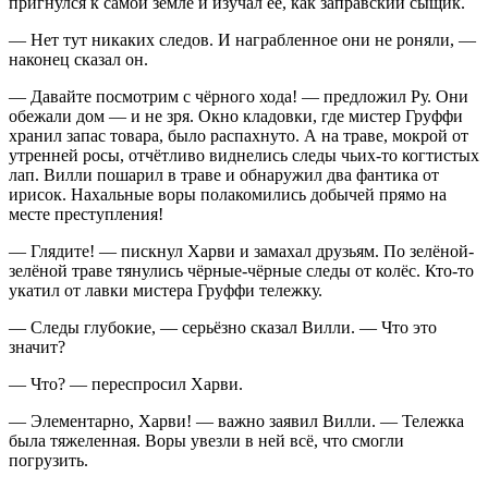
пригнулся к самой земле и изучал её, как заправский сыщик.
— Нет тут никаких следов. И награбленное они не роняли, —
наконец сказал он.
— Давайте посмотрим с чёрного хода! — предложил Ру. Они
обежали дом — и не зря. Окно кладовки, где мистер Груффи
хранил запас товара, было распахнуто. А на траве, мокрой от
утренней росы, отчётливо виднелись следы чьих-то когтистых
лап. Вилли пошарил в траве и обнаружил два фантика от
ирисок. Нахальные воры полакомились добычей прямо на
месте преступления!
— Глядите! — пискнул Харви и замахал друзьям. По зелёной-
зелёной траве тянулись чёрные-чёрные следы от колёс. Кто-то
укатил от лавки мистера Груффи тележку.
— Следы глубокие, — серьёзно сказал Вилли. — Что это
значит?
— Что? — переспросил Харви.
— Элементарно, Харви! — важно заявил Вилли. — Тележка
была тяжеленная. Воры увезли в ней всё, что смогли
погрузить.