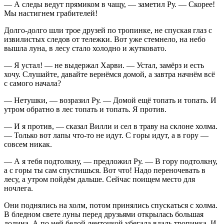
— А следы ведут прямиком в чащу, — заметил Ру. — Скорее!
Мы настигнем грабителей!
Долго-долго шли трое друзей по тропинке, не спуская глаз с
извилистых следов от тележки. Вот уже стемнело, на небо
вышла луна, в лесу стало холодно и жутковато.
— Я устал! — не выдержал Харви. — Устал, замёрз и есть
хочу. Слушайте, давайте вернёмся домой, а завтра начнём всё
с самого начала?
— Нетушки, — возразил Ру. — Домой ещё топать и топать. И
утром обратно в лес топать и топать. Я против.
— И я против, — сказал Вилли и сел в траву на склоне холма.
— Только вот лапы что-то не идут. С горы идут, а в гору —
совсем никак.
— А я тебя подтолкну, — предложил Ру. — В гору подтолкну,
а с горы ты сам спустишься. Вот что! Надо переночевать в
лесу, а утром пойдём дальше. Сейчас поищем место для
ночлега.
Они поднялись на холм, потом принялись спускаться с холма.
В бледном свете луны перед друзьями открылась большая
долина. А по ней белой ленточкой убегала вдаль тропинка. И