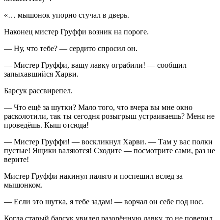
«… мышонок упорно стучал в дверь.
Наконец мистер Груффи возник на пороге.
— Ну, что тебе? — сердито спросил он.
— Мистер Груффи, вашу лавку ограбили! — сообщил
запыхавшийся Харви.
Барсук рассвирепел.
— Что ещё за шутки? Мало того, что вчера вы мне окно
расколотили, так ты сегодня розыгрыш устраиваешь? Меня не
проведёшь. Кыш отсюда!
— Мистер Груффи! — воскликнул Харви. — Там у вас полки
пустые! Ящики валяются! Сходите — посмотрите сами, раз не
верите!
Мистер Груффи накинул пальто и поспешил вслед за
мышонком.
— Если это шутка, я тебе задам! — ворчал он себе под нос.
Когда старый барсук увидел разорённую лавку, то не поверил