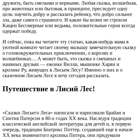
дружить, быть смелыми и верными. Любая сказка, волшебная,
про животных или бытовая, в принципе, преследует одну
цель: научить добру и рассказать ребенку, что добро сильнее
зла, даже самого страшного. И какие бы козни не строили
Кащеи Бессмерные или ведьмы, положительные герои всегда
одержат победу.
И сейчас, пока вы читаете эту статью, какая-нибудь мама в
уютной комнате читает своему малышу замечательную сказку
о головокружительных приключениях, о королях и
волшебниках… А может быть, это сказка о смешных и
наивных друзьях — ежонке Вилли, мышонке Харви и
кролике Ру, живущих в Лисьем Лесу? Именно о них и о
сказочном Лисьем Лесе я хочу сегодня рассказать.
Путешествие в Лисий Лес!
«Сказки Лисьего Леса» написали и нарисовали Брайан и
Синтия Патерсон в 80-х годах XХ века. Наследуя традиции
классической английской литературы для детей и, в первую
очередь, традиции Беатрикс Поттер, создавшей еще в начале
XХ века знаменитого кролика Питера, они придумали