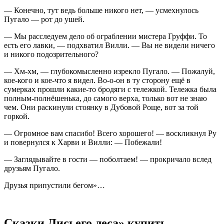
— Конечно, тут ведь больше никого нет, — усмехнулось
Пугало — рот до ушей.
— Мы расследуем дело об ограблении мистера Груффи. То
есть его лавки, — подхватил Вилли. — Вы не видели ничего
и никого подозрительного?
— Хм-хм, — глубокомысленно изрекло Пугало. — Пожалуй,
кое-кого и кое-что я видел. Во-о-он в ту сторону ещё в
сумерках прошли какие-то бродяги с тележкой. Тележка была
полным-полнёшенька, до самого верха, только вот не знаю
чем. Они раскинули стоянку в Дубовой Роще, вот за той
горкой.
— Огромное вам спасибо! Всего хорошего! — воскликнул Ру
и повернулся к Харви и Вилли: — Побежали!
— Заглядывайте в гости — поболтаем! — прокричало вслед
друзьям Пугало.
Друзья припустили бегом»…
Сказки Лисьего леса» купить