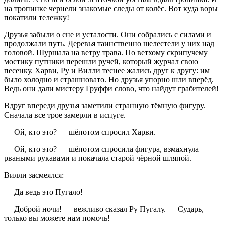
на тропинке чернели знакомые следы от колёс. Вот куда воры
покатили тележку!
Друзья забыли о сне и усталости. Они собрались с силами и
продолжали путь. Деревья таинственно шелестели у них над
головой. Шуршала на ветру трава. По ветхому скрипучему
мостику путники перешли ручей, который журчал свою
песенку. Харви, Ру и Вилли теснее жались друг к другу: им
было холодно и страшновато. Но друзья упорно шли вперёд.
Ведь они дали мистеру Груффи слово, что найдут грабителей!
Вдруг впереди друзья заметили странную тёмную фигуру.
Сначала все трое замерли в испуге.
— Ой, кто это? — шёпотом спросил Харви.
— Ой, кто это? — шёпотом спросила фигура, взмахнула
рваными рукавами и покачала старой чёрной шляпой.
Вилли засмеялся:
— Да ведь это Пугало!
— Доброй ночи! — вежливо сказал Ру Пугалу. — Сударь,
только вы можете нам помочь!