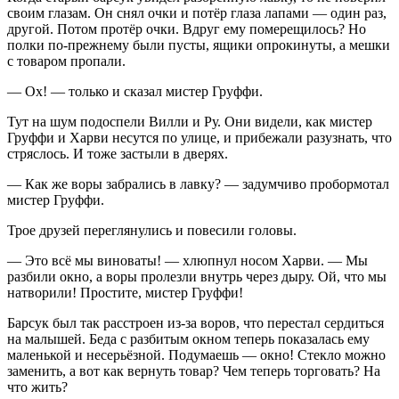
своим глазам. Он снял очки и потёр глаза лапами — один раз,
другой. Потом протёр очки. Вдруг ему померещилось? Но
полки по-прежнему были пусты, ящики опрокинуты, а мешки
с товаром пропали.
— Ох! — только и сказал мистер Груффи.
Тут на шум подоспели Вилли и Ру. Они видели, как мистер
Груффи и Харви несутся по улице, и прибежали разузнать, что
стряслось. И тоже застыли в дверях.
— Как же воры забрались в лавку? — задумчиво пробормотал
мистер Груффи.
Трое друзей переглянулись и повесили головы.
— Это всё мы виноваты! — хлюпнул носом Харви. — Мы
разбили окно, а воры пролезли внутрь через дыру. Ой, что мы
натворили! Простите, мистер Груффи!
Барсук был так расстроен из-за воров, что перестал сердиться
на малышей. Беда с разбитым окном теперь показалась ему
маленькой и несерьёзной. Подумаешь — окно! Стекло можно
заменить, а вот как вернуть товар? Чем теперь торговать? На
что жить?