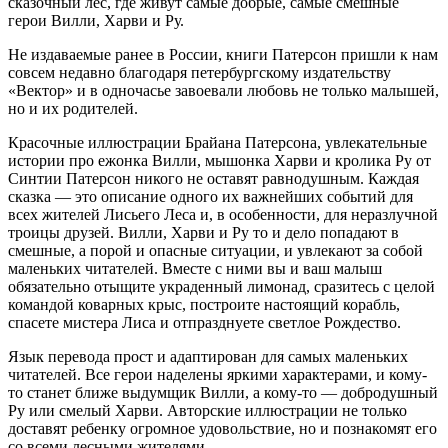
сказочный лес, где живут самые добрые, самые смешные
герои Вилли, Харви и Ру.
Не издаваемые ранее в России, книги Патерсон пришли к нам
совсем недавно благодаря петербургскому издательству
«Вектор» и в одночасье завоевали любовь не только малышей,
но и их родителей.
Красочные иллюстрации Брайана Патерсона, увлекательные
истории про ежонка Вилли, мышонка Харви и кролика Ру от
Синтии Патерсон никого не оставят равнодушным. Каждая
сказка — это описание одного их важнейших событий для
всех жителей Лисьего Леса и, в особенности, для неразлучной
троицы друзей. Вилли, Харви и Ру то и дело попадают в
смешные, а порой и опасные ситуации, и увлекают за собой
маленьких читателей. Вместе с ними вы и ваш малыш
обязательно отыщите украденный лимонад, сразитесь с целой
командой коварных крыс, построите настоящий корабль,
спасете мистера Лиса и отпразднуете светлое Рождество.
Язык перевода прост и адаптирован для самых маленьких
читателей. Все герои наделены яркими характерами, и кому-
то станет ближе выдумщик Вилли, а кому-то — добродушный
Ру или смелый Харви. Авторские иллюстрации не только
доставят ребенку огромное удовольствие, но и познакомят его
со всеми лесными жителями.