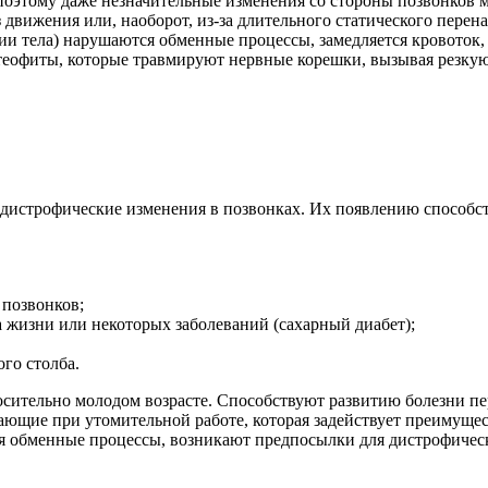
оэтому даже незначительные изменения со стороны позвонков м
з движения или, наоборот, из-за длительного статического пере
и тела) нарушаются обменные процессы, замедляется кровоток,
стеофиты, которые травмируют нервные корешки, вызывая резкую
 дистрофические изменения в позвонках. Их появлению способ
 позвонков;
 жизни или некоторых заболеваний (сахарный диабет);
го столба.
сительно молодом возрасте. Способствуют развитию болезни пе
ающие при утомительной работе, которая задействует преимущ
ся обменные процессы, возникают предпосылки для дистрофичес