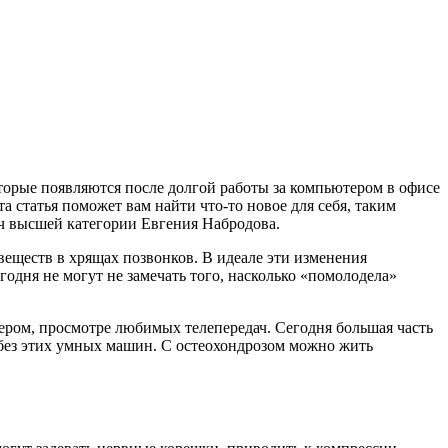
торые появляются после долгой работы за компьютером в офисе
а статья поможет вам найти что-то новое для себя, таким
ач высшей категории Евгения Набродова.
веществ в хрящах позвонков. В идеале эти изменения
годня не могут не замечать того, насколько «помолодела»
ером, просмотре любимых телепередач. Сегодня большая часть
 без этих умных машин. С остеохондрозом можно жить