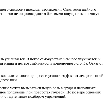
левого синдрома проходят десятилетия. Симптомы шейного
 позвонков не сопровождаются болевыми ощущениями и могут
ль усиливается. В покое самочувствие немного улучшается, и
ии мышц и потере стабильности позвоночного столба. Отказ от
 воспалительного процесса и усилить эффект от лекарственной
дрозе шеи.
трение может вызывать сильную боль в груди и напоминать
ное положение, при поворотах головой. Но по мере освоения
но и с тщательным подбором упражнений.