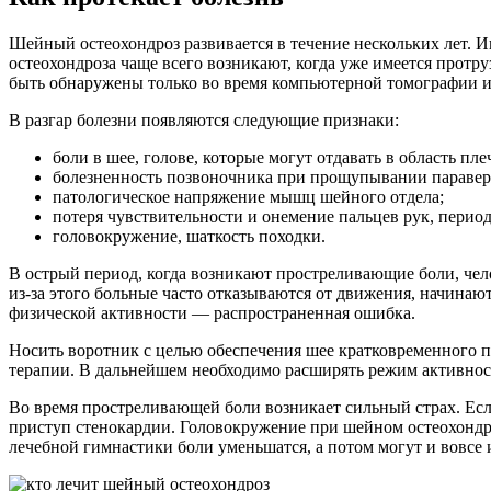
Шейный остеохондроз развивается в течение нескольких лет. 
остеохондроза чаще всего возникают, когда уже имеется про
быть обнаружены только во время компьютерной томографии и
В разгар болезни появляются следующие признаки:
боли в шее, голове, которые могут отдавать в область пле
болезненность позвоночника при прощупывании паравер
патологическое напряжение мышц шейного отдела;
потеря чувствительности и онемение пальцев рук, перио
головокружение, шаткость походки.
В острый период, когда возникают простреливающие боли, чело
из-за этого больные часто отказываются от движения, начинаю
физической активности — распространенная ошибка.
Носить воротник с целью обеспечения шее кратковременного по
терапии. В дальнейшем необходимо расширять режим активнос
Во время простреливающей боли возникает сильный страх. Есл
приступ стенокардии. Головокружение при шейном остеохондро
лечебной гимнастики боли уменьшатся, а потом могут и вовсе 