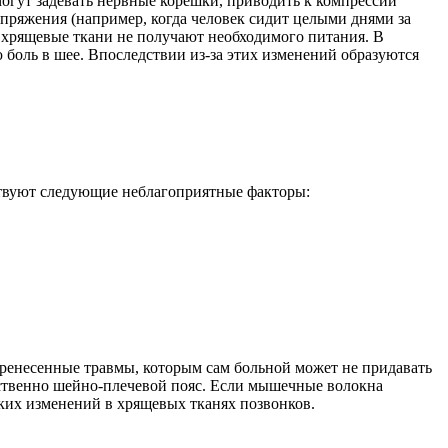
огут задевать нервные корешки, приводить к компрессии
напряжения (например, когда человек сидит целыми днями за
 хрящевые ткани не получают необходимого питания. В
 боль в шее. Впоследствии из-за этих изменений образуются
ствуют следующие неблагоприятные факторы:
ренесенные травмы, которым сам больной может не придавать
ественно шейно-плечевой пояс. Если мышечные волокна
ких изменений в хрящевых тканях позвонков.