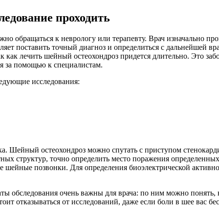
ледование проходить
о обращаться к неврологу или терапевту. Врач изначально пров
ляет поставить точный диагноз и определиться с дальнейшей вр
к как лечить шейный остеохондроз придется длительно. Это забо
ся за помощью к специалистам.
ледующие исследования:
а. Шейный остеохондроз можно спутать с приступом стенокарди
тных структур, точно определить место поражения определенных
е шейные позвонки. Для определения биоэлектрической активн
аты обследования очень важны для врача: по ним можно понять, 
оит отказываться от исследований, даже если боли в шее вас бе