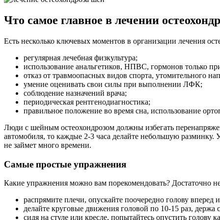
Что самое главное в лечении остеохонд
Есть несколько ключевых моментов в организации лечения ост
регулярная лечебная физкультура;
использование анальгетиков, НПВС, гормонов только при
отказ от травмоопасных видов спорта, утомительного н
умение оценивать свои силы при выполнении ЛФК;
соблюдение назначений врача;
периодическая рентгенодиагностика;
правильное положение во время сна, использование орт
Люди с шейным остеохондрозом должны избегать перенапряжени
автомобиля, то каждые 2-3 часа делайте небольшую разминку. 
не займет много времени.
Самые простые упражнения
Какие упражнения можно вам порекомендовать? Достаточно н
распрямите плечи, опускайте поочередно голову вперед и
делайте круговые движения головой по 10-15 раз, держа 
сидя на стуле или кресле, попытайтесь опустить голову