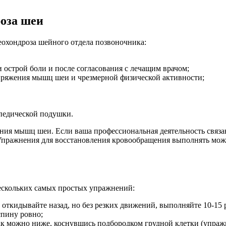
роза шеи
еохондроза шейного отдела позвоночника:
 острой боли и после согласования с лечащим врачом;
апряжения мышц шеи и чрезмерной физической активности;
опедической подушки.
я мышц шеи. Если ваша профессиональная деятельность связана
Упражнения для восстановления кровообращения выполнять можно
ескольких самых простых упражнений:
 откидывайте назад, но без резких движений, выполняйте 10-15 
спину ровно;
 как можно ниже, коснувшись подбородком грудной клетки (упра