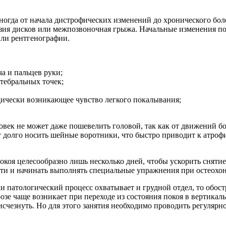
Иногда от начала дистрофических изменений до хронического бо
трузия дисков или межпозвоночная грыжа. Начальные изменения
ли рентгенографии.
ча и пальцев руки;
тебральных точек;
дически возникающее чувство легкого покалывания;
век не может даже пошевелить головой, так как от движений бо
т долго носить шейные воротники, что быстро приводит к атроф
коя целесообразно лишь несколько дней, чтобы ускорить снятие
ти и начинать выполнять специальные упражнения при остеохон
и патологический процесс охватывает и грудной отдел, то обос
зе чаще возникает при переходе из состояния покоя в вертикаль
исчезнуть. Но для этого занятия необходимо проводить регуляр