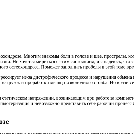
еохондрозе. Многим знакомы боли в голове и шее, прострелы, ко
ни. Не хочется мириться с этим состоянием, и я надеюсь, что эт
ного остеохондроза. Поможет заполнить пробелы в этой теме вр
рессирует из-за дистрофического процесса и нарушения обмена 
ых нагрузок и проработки мышц позвоночного столба. Но врачи се
ом статическом напряжении, возникающим при работе за компьют
компьютеризация и невозможно представить себе рабочий процесс
озе