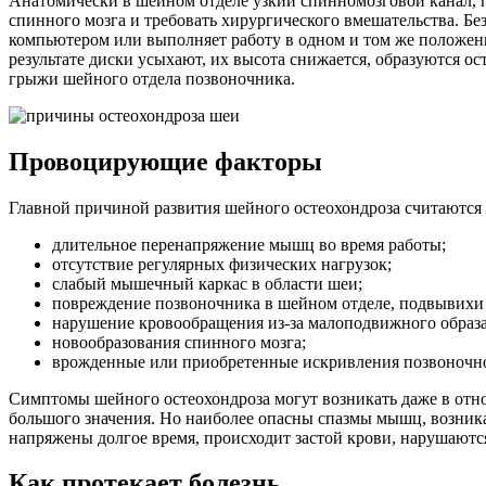
Анатомически в шейном отделе узкий спинномозговой канал, п
спинного мозга и требовать хирургического вмешательства. Бе
компьютером или выполняет работу в одном и том же положени
результате диски усыхают, их высота снижается, образуются о
грыжи шейного отдела позвоночника.
Провоцирующие факторы
Главной причиной развития шейного остеохондроза считаются
длительное перенапряжение мышц во время работы;
отсутствие регулярных физических нагрузок;
слабый мышечный каркас в области шеи;
повреждение позвоночника в шейном отделе, подвывихи
нарушение кровообращения из-за малоподвижного образа
новообразования спинного мозга;
врожденные или приобретенные искривления позвоночно
Симптомы шейного остеохондроза могут возникать даже в отно
большого значения. Но наиболее опасны спазмы мышц, возник
напряжены долгое время, происходит застой крови, нарушают
Как протекает болезнь