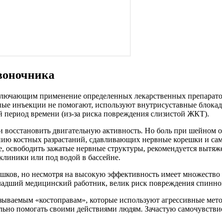
воночника
ключающим применение определенных лекарственных препаратов
ные инъекции не помогают, используют внутрисуставные блокад
 период времени (из-за риска повреждения слизистой ЖКТ).
 восстановить двигательную активность. Но боль при шейном ос
нию костных разрастаний, сдавливающих нервные корешки и сам
, освободить зажатые нервные структуры, рекомендуется вытяж
клиники или под водой в бассейне.
ков, но несмотря на высокую эффективность имеет множество 
младший медицинский работник, велик риск повреждения спинно
зываемым «костоправам», которые используют агрессивные мето
льно помогать своими действиями людям. Зачастую самочувствие