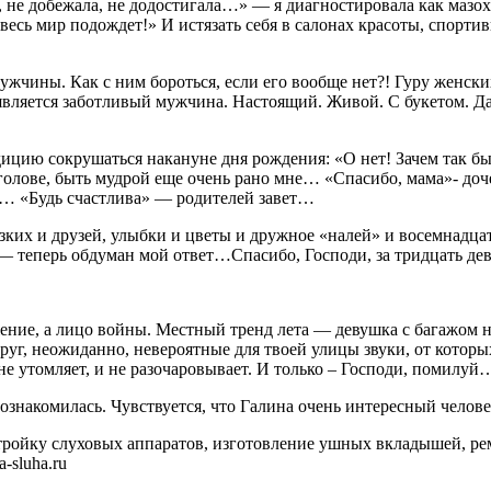
а, не добежала, не додостигала…» — я диагностировала как маз
весь мир подождет!» И истязать себя в салонах красоты, спортив
жчины. Как с ним бороться, если его вообще нет?! Гуру женс
появляется заботливый мужчина. Настоящий. Живой. С букетом. 
ицию сокрушаться накануне дня рождения: «О нет! Зачем так бы
голове, быть мудрой еще очень рано мне… «Спасибо, мама»- доч
… «Будь счастлива» — родителей завет…
изких и друзей, улыбки и цветы и дружное «налей» и восемнадца
— теперь обдуман мой ответ…Спасибо, Господи, за тридцать девя
жение, а лицо войны. Местный тренд лета — девушка с багажом 
друг, неожиданно, невероятные для твоей улицы звуки, от котор
не утомляет, и не разочаровывает. И только – Господи, помилуй
познакомилась. Чувствуется, что Галина очень интересный челове
ройку слуховых аппаратов, изготовление ушных вкладышей, рем
-sluha.ru