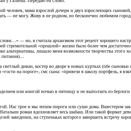
ый у Галины. Передаю ей слово.
енний человек, мама взрослой дочери и двух взрослеющих сынове
ать — не могу. Живу в не родном, но бесконечно любимом город
ослови…» — но, я считала архаизмом этот рецепт хорошего наст
 моей стремительной «прошлой» жизни было более чем достаточн
ке альтернативы, лишало меня возможности творчества этого хо
к питания)…
а светлый диван, костер во дворе в новых куртках (обе сыновьи
 «гости на пороге», смс сына: «привези в школу портфель, я вз
елием или книгой ночью в пятницу и не выползать из берлоги до
ой. Нас трое и мы лепим пироги или суши дома. Вшестером зак
атальин роман вдохновляет весь шабаш. Или такой формат девичн
х целей заведении, на ступеньках которого завершить встречу 