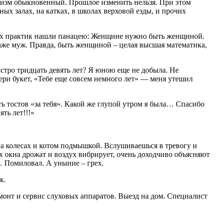
охизм обыкновенный. Прошлое изменить нельзя. При этом
ных залах, на катках, в школах верховой езды, и прочих
ких практик нашли панацею: Женщине нужно быть женщиной.
Даже муж. Правда, быть женщиной – целая высшая математика,
стро тридцать девять лет? Я юною еще не добыла. Не
ери букет, «Тебе еще совсем немного лет» — меня утешил
ть тостов «за тебя». Какой же глупой утром я была… Спасибо
ть лет!!!»
на колесах и котом подмышкой. Вслушиваешься в тревогу и
ых окна дрожат и воздух вибрирует, очень доходчиво объясняют
… Помиловал. А уныние – грех.
к.
онт и сервис слуховых аппаратов. Выезд на дом. Специалист