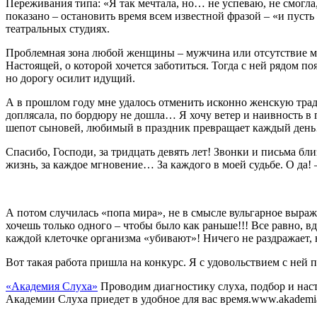
Переживания типа: «Я так мечтала, но… не успеваю, не смогл
показано – остановить время всем известной фразой – «и пусть 
театральных студиях.
Проблемная зона любой женщины – мужчина или отсутствие му
Настоящей, о которой хочется заботиться. Тогда с ней рядом 
но дорогу осилит идущий.
А в прошлом году мне удалось отменить исконно женскую трад
доплясала, по бордюру не дошла… Я хочу ветер и наивность в 
шепот сыновей, любимый в праздник превращает каждый день
Спасибо, Господи, за тридцать девять лет! Звонки и письма бл
жизнь, за каждое мгновение… За каждого в моей судьбе. О да! 
А потом случилась «попа мира», не в смысле вульгарное выра
хочешь только одного – чтобы было как раньше!!! Все равно, в
каждой клеточке организма «убивают»! Ничего не раздражает, 
Вот такая работа пришла на конкурс. Я с удовольствием с ней 
«Академия Слуха»
Проводим диагностику слуха, подбор и наст
Академии Слуха приедет в удобное для вас время.
www.akademia