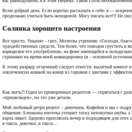
вас равнодушной, я в этом уверена. Такой стиль необыкновенн
Всем добрый день. Если коротко рассказать о себе: я — искр
продолжаю учиться быть женщиной. Могу писать все!!! Не пис
Солянка хорошего настроения
Все просто. Уныние – грех. Молитва утренняя: «Господи, благ
чудодейственных средств. Тем более, что поводов грустить в
варварское его употребление, на фоне имеющейся в холодильни
страховки на время моей командировки (я – основной источни
К этому разряду огорчений следует отнести: вылитый компот н
извлеченную кошкой на ковер из горшков с цветами с эффектом
Как жить?! Один из проверенных рецептов — спрятаться с рукод
«пришельцев», но это уже детали.
Мой любимый ретро рецепт – девичник. Кофейня и мы с подруг
общения: Аленкина ипотека утешает тоску непокупки шубы, а Н
карта ляжет. Здорово проплясать вечер в подходящем для эти
в такси, девочки, в такси…