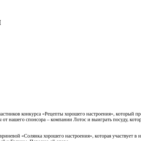
я
астников конкурса «Рецепты хорошего настроения», который про
зы от нашего спонсора – компании
Лотос
и выиграть посуду, кото
вриневой «Солянка хорошего настроения», которая участвует в н