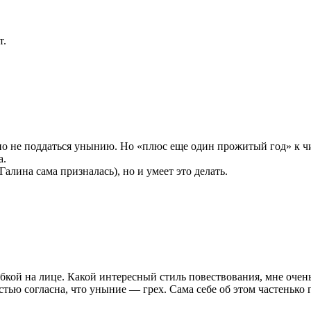
т.
но не поддаться унынию. Но «плюс еще один прожитый год» к чи
а.
Галина сама призналась), но и умеет это делать.
бкой на лице. Какой интересный стиль повествования, мне очень
тью согласна, что уныние — грех. Сама себе об этом частенько