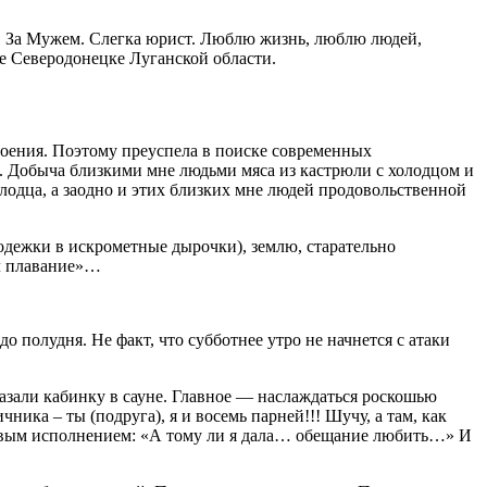
й, За Мужем. Слегка юрист. Люблю жизнь, люблю людей,
е Северодонецке Луганской области.
роения. Поэтому преуспела в поиске современных
о. Добыча близкими мне людьми мяса из кастрюли с холодцом и
лодца, а заодно и этих близких мне людей продовольственной
 одежки в искрометные дырочки), землю, старательно
ял плавание»…
 полудня. Не факт, что субботнее утро не начнется с атаки
азали кабинку в сауне. Главное — наслаждаться роскошью
ика – ты (подруга), я и восемь парней!!! Шучу, а там, как
хоровым исполнением: «А тому ли я дала… обещание любить…» И