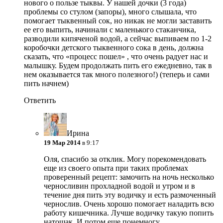
нового о пользе тыквы. У нашей дочки (3 года)
проблемы со стулом (запоры), много слышала, что
помогает тыквенный сок, но никак не могли заставить
ее его выпить, начинали с маленького стаканчика,
разводили кипяченой водой, а сейчас выпиваем по 1-2
коробочки детского тыквенного сока в день, должна
сказать, что «процесс пошел» , что очень радует нас и
малышку. Будем продолжать пить его ежедневно, так в
нем оказывается так много полезного!) (теперь и сами
пить начнем)
Ответить
Ирина
19 Мар 2014
в 9:17
Оля, спасибо за отклик. Могу порекомендовать
еще из своего опыта при таких проблемах
проверенный рецепт: замочить на ночь несколько
черносливин прохладной водой и утром и в
течение дня пить эту водичку и есть размоченный
чернослив. Очень хорошо помогает наладить всю
работу кишечника. Лучше водичку такую попить
натощак. И потом еще понемногу.