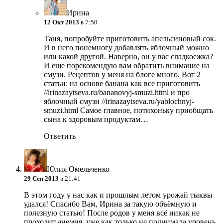
Ирина
12 Окт 2013
в 7:50
Таня, попробуйте приготовить апельсиновый сок.
И в него понемногу добавлять яблочный можно
или какой другой. Наверно, он у вас сладкоежка?
И еще порекомендую вам обратить внимание на
смузи. Рецептов у меня на блоге много. Вот 2
статьи: на основе банана как все приготовить
//irinazaytseva.ru/bananovyj-smuzi.html и про
яблочный смузи //irinazaytseva.ru/yablochnyj-
smuzi.html Самое главное, потихоньку приобщать
сына к здоровым продуктам…
Ответить
Юлия Омельченко
29 Сен 2013
в 21:41
В этом году у нас как и прошлым летом урожай тыквы
удался! Спасибо Вам, Ирина за такую объёмную и
полезную статью! После родов у меня всё никак не
проходит анемия, уже как только не поднимала уровень