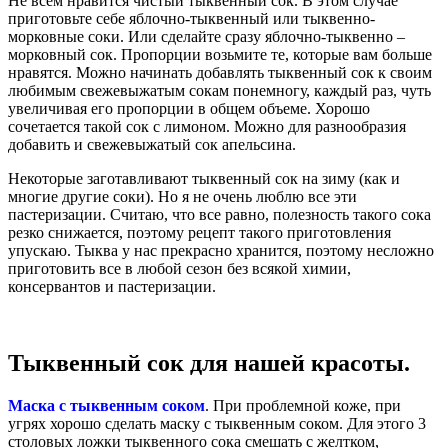
Не всем нравится чистый тыквенный сок. В этом случае
приготовьте себе яблочно-тыквенный или тыквенно-
морковные соки. Или сделайте сразу яблочно-тыквенно –
морковный сок. Пропорции возьмите те, которые вам больше
нравятся. Можно начинать добавлять тыквенный сок к своим
любимым свежевыжатым сокам понемногу, каждый раз, чуть
увеличивая его пропорции в общем объеме. Хорошо
сочетается такой сок с лимоном. Можно для разнообразия
добавить и свежевыжатый сок апельсина.
Некоторые заготавливают тыквенный сок на зиму (как и
многие другие соки). Но я не очень люблю все эти
пастеризации. Считаю, что все равно, полезность такого сока
резко снижается, поэтому рецепт такого приготовления
упускаю. Тыква у нас прекрасно хранится, поэтому несложно
приготовить все в любой сезон без всякой химии,
консервантов и пастеризации.
Тыквенный сок для нашей красоты.
Маска с тыквенным соком
. При проблемной коже, при
угрях хорошо сделать маску с тыквенным соком. Для этого 3
столовых ложки тыквенного сока смешать с желтком,