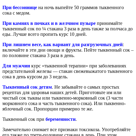
При бессоннице
на ночь выпейте 50 граммов тыквенного
сока с медом.
При камнях в почках и в желчном пузыре
принимайте
тыквенный сок по ¼ стакана 3 раза в день также за полчаса до
еды. Лучше всего пропить курс 10 дней.
При лишнем весе, как вариант для разгрузочных дней
:
включайте в эти дни овощи и фрукты. Пейте тыквенный сок –
по половине стакана 3 раза в день.
Для мужчин
курс «тыквенной терапии» при заболеваниях
предстательной железы — стакан свежевыжатого тыквенного
сока в день курсом до 3 недель.
Тыквенный сок детям
. Не забывайте о самых простых
рецептах для здоровья наших детей. Приготовьте им или
чистый сок тыквы или тыквенно-морковный сок (3 части
морковного сока и часть тыквенного сока). Или тыквенно-
яблочный сок. Пропорции примерно те же.
Тыквенный сок при
беременности
.
Замечательно снимает все признаки токсикоза. Употребляйте
его также по трети-половине стакана в день. При этом