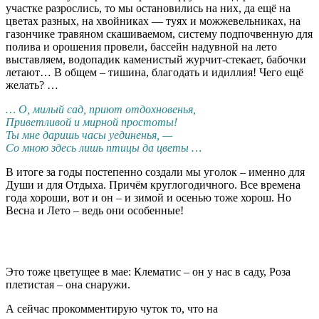
участке разрослись, то мы остановились на них, да ещё на
цветах разных, на хвойниках — туях и можжевельниках, на
газончике травяном скашиваемом, систему подпочвенную для
полива и орошения провели, бассейн надувной на лето
выставляем, водопадик каменистый журчит-стекает, бабочки
летают… В общем – тишина, благодать и идиллия! Чего ещё
желать? …
… О, милый сад, приют отдохновенья,
Приветливой и мирной простоты!
Ты мне даришь часы уединенья, —
Со мною здесь лишь птицы да цветы …
В итоге за годы постепенно создали мы уголок – именно для
Души и для Отдыха. Причём круглогодичного. Все времена
года хороши, вот и он – и зимой и осенью тоже хорош. Но
Весна и Лето – ведь они особенные!
Это тоже цветущее в мае: Клематис – он у нас в саду, Роза
плетистая – она снаружи.
А сейчас прокомментирую чуток то, что на