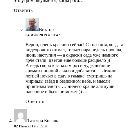
это утром ощущается, когда роса….
Ответить
Виктор
04 Июн 2019
в 19:42
Верно, очень красиво сейчас! С того дня, когда я
видеоролик снимал, только пара недель прошла,
июнь наступил — а окраски сада уже намного
ярче стали, цветов ещё больше расцвело ))
А ведь скоро к запахам роз и чудеснейшие
ароматы ночной фиалки добавятся … Лежишь
летней ночью в саду в гамаке, смотришь на
мириады звёзд в бездонном небе, и мысли
приятным заняты … ничего краше для души
наверное и быть не может )) …
Ответить
Татьяна Коваль
02 Июн 2019
в 15:20