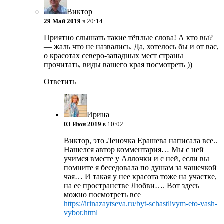
Виктор
29 Май 2019
в 20:14
Приятно слышать такие тёплые слова! А кто вы?
— жаль что не назвались. Да, хотелось бы и от вас,
о красотах северо-западных мест страны
прочитать, виды вашего края посмотреть ))
Ответить
Ирина
03 Июн 2019
в 10:02
Виктор, это Леночка Ерашева написала все..
Нашелся автор комментария…
Мы с ней
учимся вместе у Аллочки и с ней, если вы
помните я беседовала по душам за чашечкой
чая… И такая у нее красота тоже на участке,
на ее пространстве Любви…. Вот здесь
можно посмотреть все
https://irinazaytseva.ru/byt-schastlivym-eto-vash-
vybor.html