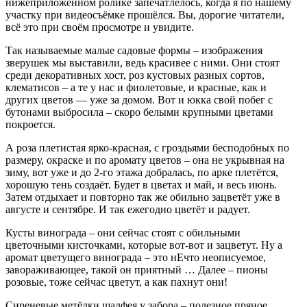
нижеприложенном ролике запечатлелось, когда я по нашему
участку при видеосъёмке прошёлся. Вы, дорогие читатели,
всё это при своём просмотре и увидите.
Так называемые малые садовые формы – изображения
зверушек мы выставили, ведь красивее с ними. Они стоят
среди декоративных хост, роз кустовых разных сортов,
клематисов – а те у нас и фиолетовые, и красные, как и
других цветов — уже за домом. Вот и юкка свой побег с
бутонами выбросила – скоро белыми крупными цветами
покроется.
А роза плетистая ярко-красная, с гроздьями бесподобных по
размеру, окраске и по аромату цветов – она не укрывная на
зиму, вот уже и до 2-го этажа добралась, по арке плетётся,
хорошую тень создаёт. Будет в цветах и май, и весь июнь.
Затем отдыхает и повторно так же обильно зацветёт уже в
августе и сентябре. И так ежегодно цветёт и радует.
Кусты винограда – они сейчас стоят с обильными
цветочными кисточками, которые вот-вот и зацветут. Ну а
аромат цветущего винограда – это нЕчто неописуемое,
завораживающее, такой он приятный … Далее – пионы
розовые, тоже сейчас цветут, а как пахнут они!
Сиреневые метёлки шалфея у забора – полезное пряное