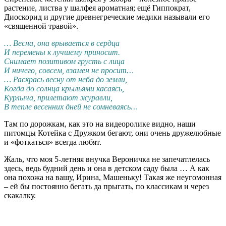
растение, листва у шалфея ароматная; ещё Гиппократ,
Диоскорид и другие древнегреческие медики называли его
«священной травой».
… Весна, она врывается в сердца
И перемены к лучшему приносит.
Снимает позитивом грусть с лица
И ничего, совсем, взамен не просит…
… Раскрась весну от неба до земли,
Когда до солнца крыльями касаясь,
Курлыча, прилетают журавли,
В тепле весенних дней не сомневаясь…
Там по дорожкам, как это на видеоролике видно, наши
питомцы Котейка с Дружком бегают, они очень дружелюбные
и «фоткаться» всегда любят.
Жаль, что моя 5-летняя внучка Вероничка не запечатлелась
здесь, ведь будний день и она в детском саду была … А как
она похожа на вашу, Ирина, Машеньку! Такая же неугомонная
– ей бы постоянно бегать да прыгать, по классикам и через
скакалку.