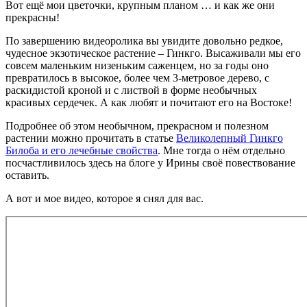
Вот ещё мои цветочки, крупным планом … и как же они
прекрасны!
По завершению видеоролика вы увидите довольно редкое,
чудесное экзотическое растение – Гинкго. Высаживали мы его
совсем маленьким низеньким саженцем, но за годы оно
превратилось в высокое, более чем 3-метровое дерево, с
раскидистой кроной и с листвой в форме необычных
красивых сердечек. А как любят и почитают его на Востоке!
Подробнее об этом необычном, прекрасном и полезном
растении можно прочитать в статье
Великолепный Гинкго
Билоба и его лечебные свойства
. Мне тогда о нём отдельно
посчастливилось здесь на блоге у Ирины своё повествование
оставить.
А вот и мое видео, которое я снял для вас.