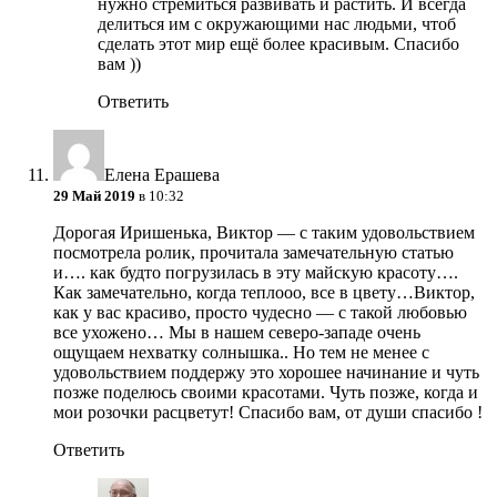
нужно стремиться развивать и растить. И всегда
делиться им с окружающими нас людьми, чтоб
сделать этот мир ещё более красивым. Спасибо
вам ))
Ответить
Елена Ерашева
29 Май 2019
в 10:32
Дорогая Иришенька, Виктор — с таким удовольствием
посмотрела ролик, прочитала замечательную статью
и…. как будто погрузилась в эту майскую красоту….
Как замечательно, когда теплооо, все в цвету…Виктор,
как у вас красиво, просто чудесно — с такой любовью
все ухожено… Мы в нашем северо-западе очень
ощущаем нехватку солнышка.. Но тем не менее с
удовольствием поддержу это хорошее начинание и чуть
позже поделюсь своими красотами. Чуть позже, когда и
мои розочки расцветут! Спасибо вам, от души
спасибо
!
Ответить