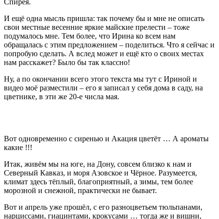
Спирея.
И ещё одна мысль пришла: так почему бы и мне не описать
свои местные весенние яркие майские прелести – тоже
подумалось мне. Тем более, что Ирина ко всем нам
обращалась с этим предложением – поделиться. Что я сейчас и
попробую сделать. А вслед может и ещё кто о своих местах
нам расскажет? Было бы так классно!
Ну, а по окончании всего этого текста мы тут с Ириной и
видео моё разместили – его я записал у себя дома в саду, на
цветнике, в эти же 20-е числа мая.
Вот одновременно с сиренью и Акация цветёт … А ароматы
какие !!!
Итак, живём мы на юге, на Дону, совсем близко к нам и
Северный Кавказ, и моря Азовское и Чёрное. Разумеется,
климат здесь тёплый, благоприятный, а зимы, тем более
морозной и снежной, практически не бывает.
Вот и апрель уже прошёл, с его разноцветьем тюльпанами,
нарциссами, гиацинтами, крокусами … тогда же и вишни,