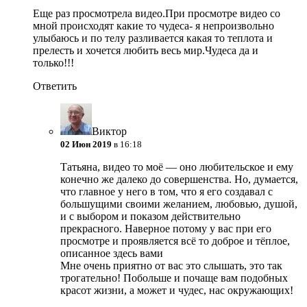
Еще раз просмотрела видео.При просмотре видео со
мной происходят какие то чудеса- я непроизвольно
улыбаюсь и по телу разливается какая то теплота и
прелесть и хочется любить весь мир.Чудеса да и
только!!!
Ответить
Виктор
02 Июн 2019
в 16:18
Татьяна, видео то моё — оно любительское и ему
конечно же далеко до совершенства. Но, думается,
что главное у него в том, что я его создавал с
большущими своими желанием, любовью, душой,
и с выбором и показом действительно
прекрасного. Наверное потому у вас при его
просмотре и проявляется всё то доброе и тёплое,
описанное здесь вами
Мне очень приятно от вас это слышать, это так
трогательно! Побольше и почаще вам подобных
красот жизни, а может и чудес, нас окружающих!