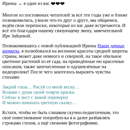
Ирины → я один из вас ❤️️❤️️❤️️
Многие из постоянных читателей за все эти годы уже и ближе
познакомились, узнали что-то друг о друге, мы общаемся,
ведём свои переписки, некоторые из нас даже встречаются. И
всё это благодаря нашему связующему звену, замечательной
Ире Зайцевой.
Познакомившись с новой публикацией Ирины
Наши дачные
ароматы
, я полюбовался на весенние красоты средней широты
страны, может даже немного и северной, на такое обильное
цветение растений из её сада, на приведённые ею красочные
описания, также запечатленные и одушевлённые на
видеоролике! После чего захотелось выразить чувства
стихами:
Закрой глаза… Рисуй со мной весну…
Возьми с души своей поярче краски.
Сейчас я лист с зимой переверну
И можно начинать цветную сказку…
Кстати, чтобы не быть слишком скучно-педантичным, это
своё повествование попробую-ка я и далее разбавлять
строками стихов, а ещё свежими фотографиями.