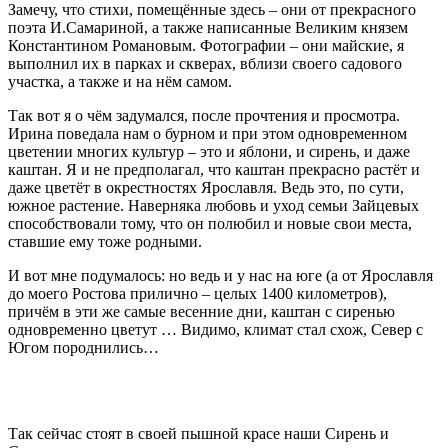
Замечу, что стихи, помещённые здесь – они от прекрасного
поэта И.Самариной, а также написанные Великим князем
Константином Романовым. Фотографии – они майские, я
выполнил их в парках и скверах, вблизи своего садового
участка, а также и на нём самом.
Так вот я о чём задумался, после прочтения и просмотра.
Ирина поведала нам о бурном и при этом одновременном
цветении многих культур – это и яблони, и сирень, и даже
каштан. Я и не предполагал, что каштан прекрасно растёт и
даже цветёт в окрестностях Ярославля. Ведь это, по сути,
южное растение. Наверняка любовь и уход семьи Зайцевых
способствовали тому, что он полюбил и новые свои места,
ставшие ему тоже родными.
И вот мне подумалось: но ведь и у нас на юге (а от Ярославля
до моего Ростова прилично – целых 1400 километров),
причём в эти же самые весенние дни, каштан с сиренью
одновременно цветут … Видимо, климат стал схож, Север с
Югом породнились…
Так сейчас стоят в своей пышной красе наши Сирень и