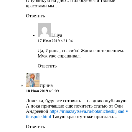
Опубликую на днях.. Полюбуемся и твоими
красотами мы…
Ответить
Liliya
17 Июн 2019
в 21:04
Да, Ириша, спасибо! Ждем с нетерпением.
Муж уже спрашивал.
Ответить
Ирина
18 Июн 2019
в 9:09
Лилечка, буду все готовить… на днях опубликую..
А пока приглашаю еще почитать статью от Оли
Андреевой
https://irinazaytseva.ru/botanicheskij-sad-v-
tiraspole.html
Такую красоту тоже прислала…
Ответить