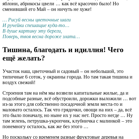
яблони, абрикосы цвели … как всё красочно было! Но
сменивший его Май – он ничуть не хуже!
… Рисуй весны цветочные шаги
И ручейки спешащие куда-то…
В душе картину эту береги,
Поверь, твоя весна дороже злата…
Тишина, благодать и идиллия! Чего
ещё желать?
Участок наш, цветочный и садовый – он небольшой, это
типичные 6 соток, у окраины города. Но там такая тишина и
воздух свежий!
Строения там на нём мы возвели капитальные жилые, да и
подсобные разные, всё обустроили, дорожки выложили … вот
из-за этого для собственно посадочной земли места-то и
маловато осталось. Так что грядочки, овощи на них – да, всё
это было поначалу, но ныне их у нас нет. Просто негде … Ну
там зелень, петрушка-укропчик, клубничка с малинкой – это
понемногу осталось, как же без этого …
Но поскольку со временем разные фруктовые деревья на